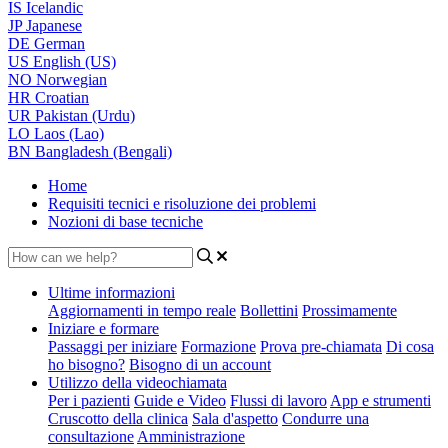
IS
Icelandic
JP
Japanese
DE
German
US
English (US)
NO
Norwegian
HR
Croatian
UR
Pakistan (Urdu)
LO
Laos (Lao)
BN
Bangladesh (Bengali)
Home
Requisiti tecnici e risoluzione dei problemi
Nozioni di base tecniche
Ultime informazioni
Aggiornamenti in tempo reale
Bollettini
Prossimamente
Iniziare e formare
Passaggi per iniziare
Formazione
Prova pre-chiamata
Di cosa
ho bisogno?
Bisogno di un account
Utilizzo della videochiamata
Per i pazienti
Guide e Video
Flussi di lavoro
App e strumenti
Cruscotto della clinica
Sala d'aspetto
Condurre una
consultazione
Amministrazione