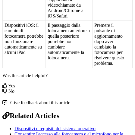
videochiamate
da
Android
/
Chrome
a
iOS
/
Safari
Dispositivi
iOS
:
il
Il
passaggio
dalla
Premere
il
cambio
di
fotocamera
anteriore
a
pulsante
di
fotocamera
potrebbe
quella
posteriore
aggiornamento
non
funzionare
potrebbe
non
dopo
aver
automaticamente
su
cambiare
cambiato
la
alcuni
iPad
automaticamente
la
fotocamera
per
fotocamera
.
risolvere
questo
problema
.
Was this article helpful?
Yes
No
Give feedback about this article
Related Articles
Dispositivi e requisiti del sistema operativo
Consentire l'accesso alla fotocamera e al microfono per la