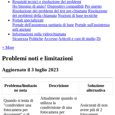
Requisiti tecnici e risoluzione dei problemi
Ho bisogno di aiuto?
Dispositivi compatibili
Per questo
Risoluzione dei problemi del test pre-chiamata
Risoluzione
dei problemi della chiamata
Nozioni di base tecniche
Portali specializzati
Portale dell'assistenza sanitaria di base
Portale sull'assistenza
agli anziani
Informazioni sulla videochiamata
Sicurezza
Politiche
Accesso
Articoli e casi di studio
Di
+ More
Problemi noti e limitazioni
Aggiornato il 3 luglio 2023
Problema
/
limitazio
Descrizione
Soluzione
ne
nota
alternativa
Attualmente
quando
si
Quando
si
tenta
di
utilizza
la
"
condividere
una
Assicurati
di
non
condivisione
di
una
fotocamera
per
avere
pi
ù
di
2
fotocamera
per
documenti
"
o
di
fotocamere