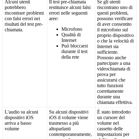
Alcuni
utenti
Il
test
pre
-
chiamata
Se
gli
utenti
potrebbero
restituisce
alcuni
falsi
riscontrano
uno
di
riscontrare
problemi
errori
nelle
seguenti
questi
problemi
,
con
falsi
errori
nei
aree
:
possono
verificare
risultati
del
test
pre
-
di
aver
consentito
Microfono
chiamata
.
il
microfono
sul
Qualit
à
di
proprio
dispositivo
Internet
o
che
la
velocit
à
di
Pu
ò
bloccarsi
Internet
sia
durante
il
test
sufficiente
.
della
rete
Possono
anche
partecipare
a
una
videochiamata
di
prova
per
assicurarsi
che
tutto
funzioni
correttamente
durante
una
chiamata
effettiva
.
L
'
audio
su
alcuni
Su
alcuni
dispositivi
È
stato
introdotto
dispositivi
iOS
iOS
il
volume
viene
un
cursore
del
arriva
a
basso
trasmesso
a
pi
ù
volume
nel
volume
altoparlanti
cassetto
delle
contemporaneamente
,
impostazioni
per