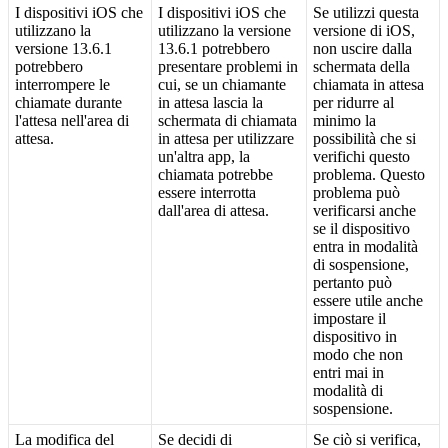
I
dispositivi
iOS
che
I
dispositivi
iOS
che
Se
utilizzi
questa
utilizzano
la
utilizzano
la
versione
versione
di
iOS
,
versione
13
.
6
.
1
13
.
6
.
1
potrebbero
non
uscire
dalla
potrebbero
presentare
problemi
in
schermata
della
interrompere
le
cui
,
se
un
chiamante
chiamata
in
attesa
chiamate
durante
in
attesa
lascia
la
per
ridurre
al
l
'
attesa
nell
'
area
di
schermata
di
chiamata
minimo
la
attesa
.
in
attesa
per
utilizzare
possibilit
à
che
si
un
'
altra
app
,
la
verifichi
questo
chiamata
potrebbe
problema
.
Questo
essere
interrotta
problema
pu
ò
dall
'
area
di
attesa
.
verificarsi
anche
se
il
dispositivo
entra
in
modalit
à
di
sospensione
,
pertanto
pu
ò
essere
utile
anche
impostare
il
dispositivo
in
modo
che
non
entri
mai
in
modalit
à
di
sospensione
.
La
modifica
del
Se
decidi
di
Se
ci
ò
si
verifica
,