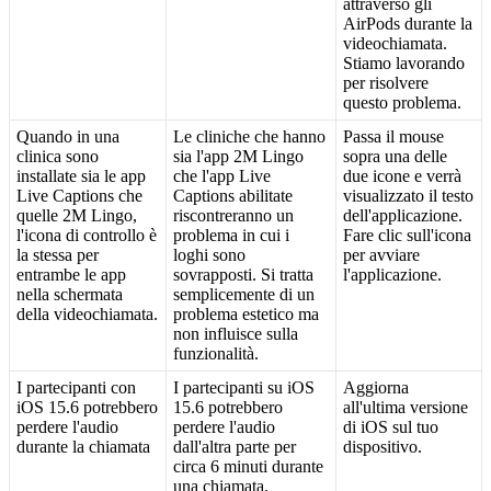
attraverso
gli
AirPods
durante
la
videochiamata
.
Stiamo
lavorando
per
risolvere
questo
problema
.
Quando
in
una
Le
cliniche
che
hanno
Passa
il
mouse
clinica
sono
sia
l
'
app
2M
Lingo
sopra
una
delle
installate
sia
le
app
che
l
'
app
Live
due
icone
e
verr
à
Live
Captions
che
Captions
abilitate
visualizzato
il
testo
quelle
2M
Lingo
,
riscontreranno
un
dell
'
applicazione
.
l
'
icona
di
controllo
è
problema
in
cui
i
Fare
clic
sull
'
icona
la
stessa
per
loghi
sono
per
avviare
entrambe
le
app
sovrapposti
.
Si
tratta
l
'
applicazione
.
nella
schermata
semplicemente
di
un
della
videochiamata
.
problema
estetico
ma
non
influisce
sulla
funzionalit
à
.
I
partecipanti
con
I
partecipanti
su
iOS
Aggiorna
iOS
15
.
6
potrebbero
15
.
6
potrebbero
all
'
ultima
versione
perdere
l
'
audio
perdere
l
'
audio
di
iOS
sul
tuo
durante
la
chiamata
dall
'
altra
parte
per
dispositivo
.
circa
6
minuti
durante
una
chiamata
.