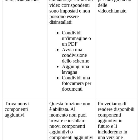
video
corrispondenti
delle
sono
impostati
e
non
videochiamate
.
possono
essere
disinstallati
:
Condividi
un
'
immagine
o
un
PDF
Avvia
una
condivisione
dello
schermo
Aggiungi
una
lavagna
Condividi
una
fotocamera
per
documenti
Trova
nuovi
Questa
funzione
non
Prevediamo
di
componenti
è
abilitata
.
Al
rendere
disponibili
aggiuntivi
momento
non
puoi
componenti
trovare
e
installare
aggiuntivi
in
nuovi
componenti
futuro
e
li
aggiuntivi
o
includeremo
in
componenti
aggiuntivi
una
versione