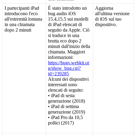
I
partecipanti
iPad
È
stato
introdotto
un
Aggiorna
introducono
l
'
eco
bug
audio
iOS
all
'
ultima
versione
all
'
estremit
à
lontana
15
.
4
,
15
.
5
sui
modelli
di
iOS
sul
tuo
in
una
chiamata
di
iPad
elencati
di
dispositivo
.
dopo
2
minuti
seguito
da
Apple
.
Ci
ò
si
traduce
in
una
brutta
eco
dopo
2
minuti
dall
'
inizio
della
chiamata
.
Maggiori
informazioni
:
https
:
/
/
bugs
.
webkit
.
or
g
/
show_bug
.
cgi
?
id
=
239285
Alcuni
dei
dispositivi
interessati
sono
elencati
di
seguito
:
•
iPad
di
sesta
generazione
(
2018
)
•
iPad
di
settima
generazione
(
2019
)
•
iPad
Pro
da
10
,
5
pollici
(
2017
)