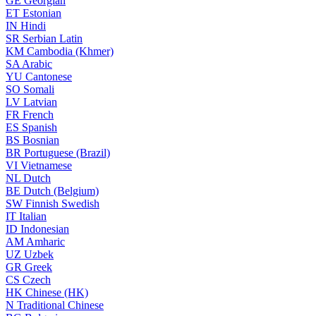
GE
Georgian
ET
Estonian
IN
Hindi
SR
Serbian Latin
KM
Cambodia (Khmer)
SA
Arabic
YU
Cantonese
SO
Somali
LV
Latvian
FR
French
ES
Spanish
BS
Bosnian
BR
Portuguese (Brazil)
VI
Vietnamese
NL
Dutch
BE
Dutch (Belgium)
SW
Finnish Swedish
IT
Italian
ID
Indonesian
AM
Amharic
UZ
Uzbek
GR
Greek
CS
Czech
HK
Chinese (HK)
N
Traditional Chinese