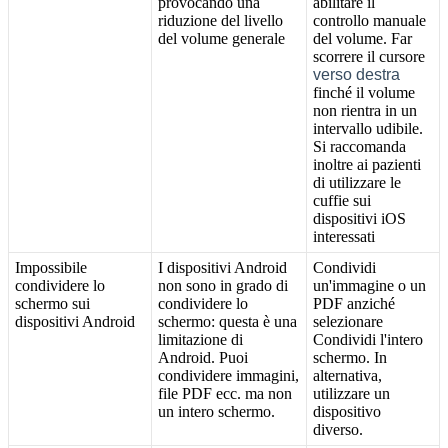
provocando
una
abilitare
il
riduzione
del
livello
controllo
manuale
del
volume
generale
del
volume
.
Far
scorrere
il
cursore
verso
destra
finch
é
il
volume
non
rientra
in
un
intervallo
udibile
.
Si
raccomanda
inoltre
ai
pazienti
di
utilizzare
le
cuffie
sui
dispositivi
iOS
interessati
Impossibile
I
dispositivi
Android
Condividi
condividere
lo
non
sono
in
grado
di
un
'
immagine
o
un
schermo
sui
condividere
lo
PDF
anzich
é
dispositivi
Android
schermo
:
questa
è
una
selezionare
limitazione
di
Condividi
l
'
intero
Android
.
Puoi
schermo
.
In
condividere
immagini
,
alternativa
,
file
PDF
ecc
.
ma
non
utilizzare
un
un
intero
schermo
.
dispositivo
diverso
.