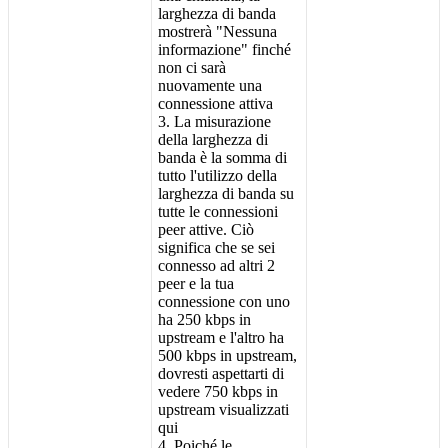
larghezza
di
banda
mostrer
à
"
Nessuna
informazione
"
finch
é
non
ci
sar
à
nuovamente
una
connessione
attiva
3
.
La
misurazione
della
larghezza
di
banda
è
la
somma
di
tutto
l
'
utilizzo
della
larghezza
di
banda
su
tutte
le
connessioni
peer
attive
.
Ci
ò
significa
che
se
sei
connesso
ad
altri
2
peer
e
la
tua
connessione
con
uno
ha
250
kbps
in
upstream
e
l
'
altro
ha
500
kbps
in
upstream
,
dovresti
aspettarti
di
vedere
750
kbps
in
upstream
visualizzati
qui
4
.
Poich
é
le