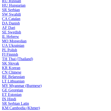
RU
Russian
HU
Hungarian
SR
Serbian
SW
Swahili
CA
Catalan
DA
Danish
AF
Dari
SE
Swedish
IL
Hebrew
MO
Mongolian
UA
Ukrainian
PL
Polish
FI
Finnish
TH
Thai (Thailand)
SK
Slovak
KR
Korean
CN
Chinese
BE
Belarusian
LT
Lithuanian
MY
Myanmar (Burmese)
GE
Georgian
ET
Estonian
IN
Hindi
SR
Serbian Latin
KM
Cambodia (Khmer)