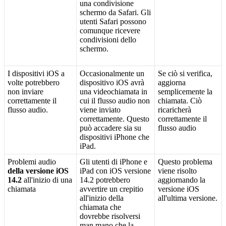
una
condivisione
schermo
da
Safari
.
Gli
utenti
Safari
possono
comunque
ricevere
condivisioni
dello
schermo
.
I
dispositivi
iOS
a
Occasionalmente
un
Se
ci
ò
si
verifica
,
volte
potrebbero
dispositivo
iOS
avr
à
aggiorna
non
inviare
una
videochiamata
in
semplicemente
la
correttamente
il
cui
il
flusso
audio
non
chiamata
.
Ci
ò
flusso
audio
.
viene
inviato
ricaricher
à
correttamente
.
Questo
correttamente
il
pu
ò
accadere
sia
su
flusso
audio
dispositivi
iPhone
che
iPad
.
Problemi
audio
Gli
utenti
di
iPhone
e
Questo
problema
della
versione
iOS
iPad
con
iOS
versione
viene
risolto
14
.
2
all
'
inizio
di
una
14
.
2
potrebbero
aggiornando
la
chiamata
avvertire
un
crepitio
versione
iOS
all
'
inizio
della
all
'
ultima
versione
.
chiamata
che
dovrebbe
risolversi
man
mano
che
la