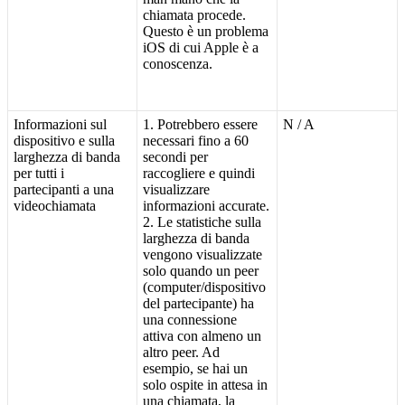
chiamata
procede
.
Questo
è
un
problema
iOS
di
cui
Apple
è
a
conoscenza
.
Informazioni
sul
1
.
Potrebbero
essere
N
/
A
dispositivo
e
sulla
necessari
fino
a
60
larghezza
di
banda
secondi
per
per
tutti
i
raccogliere
e
quindi
partecipanti
a
una
visualizzare
videochiamata
informazioni
accurate
.
2
.
Le
statistiche
sulla
larghezza
di
banda
vengono
visualizzate
solo
quando
un
peer
(
computer
/
dispositivo
del
partecipante
)
ha
una
connessione
attiva
con
almeno
un
altro
peer
.
Ad
esempio
,
se
hai
un
solo
ospite
in
attesa
in
una
chiamata
,
la