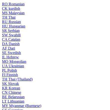
RO
Romanian
CK
kurdish
MS
Malaysian
TH
Thai
RU
Russian
HU
Hungarian
SR
Serbian
SW
Swahili
CA
Catalan
DA
Danish
AF
Dari
SE
Swedish
IL
Hebrew
MO
Mongolian
UA
Ukrainian
PL
Polish
FI
Finnish
TH
Thai (Thailand)
SK
Slovak
KR
Korean
CN
Chinese
BE
Belarusian
LT
Lithuanian
MY
Myanmar (Burmese)