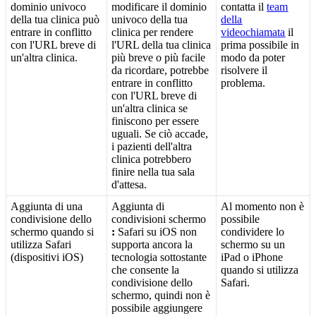
dominio
univoco
modificare
il
dominio
contatta
il
team
della
tua
clinica
pu
ò
univoco
della
tua
della
entrare
in
conflitto
clinica
per
rendere
videochiamata
il
con
l
'
URL
breve
di
l
'
URL
della
tua
clinica
prima
possibile
in
un
'
altra
clinica
.
pi
ù
breve
o
pi
ù
facile
modo
da
poter
da
ricordare
,
potrebbe
risolvere
il
entrare
in
conflitto
problema
.
con
l
'
URL
breve
di
un
'
altra
clinica
se
finiscono
per
essere
uguali
.
Se
ci
ò
accade
,
i
pazienti
dell
'
altra
clinica
potrebbero
finire
nella
tua
sala
d
'
attesa
.
Aggiunta
di
una
Aggiunta
di
Al
momento
non
è
condivisione
dello
condivisioni
schermo
possibile
schermo
quando
si
:
Safari
su
iOS
non
condividere
lo
utilizza
Safari
supporta
ancora
la
schermo
su
un
(
dispositivi
iOS
)
tecnologia
sottostante
iPad
o
iPhone
che
consente
la
quando
si
utilizza
condivisione
dello
Safari
.
schermo
,
quindi
non
è
possibile
aggiungere