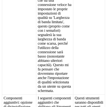
che
ha
una
connessione
veloce
ha
impostato
le
proprie
impostazioni
di
qualit
à
su
'
Larghezza
di
banda
limitata
'
,
questo
(
proprio
come
con
i
semafori
)
segnaler
à
la
sua
larghezza
di
banda
come
scarsa
,
perch
é
l
'
utilizzo
della
connessione
sar
à
basso
(
nonostante
abbiano
ulteriori
capacit
à
)
.
Questo
mi
fa
pensare
che
dovremmo
riportare
anche
l
'
impostazione
di
qualit
à
selezionata
da
un
utente
su
questa
schermata
.
Componenti
I
seguenti
componenti
Questi
strumenti
aggiuntivi
:
opzione
aggiuntivi
che
saranno
disponibili
di
disinstallazione
abilitano
gli
Strumenti
per
tutti
gli
utenti