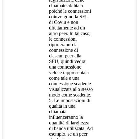
chiamate
abilitata
poich
é
le
connessioni
coinvolgono
la
SFU
di
Coviu
e
non
direttamente
ad
un
altro
peer
.
In
tal
caso
,
le
connessioni
riporteranno
la
connessione
di
ciascun
peer
alla
SFU
,
quindi
vedrai
una
connessione
veloce
rappresentata
come
tale
e
una
connessione
scadente
visualizzata
allo
stesso
modo
come
scadente
.
5
.
Le
impostazioni
di
qualit
à
in
una
chiamata
influenzeranno
la
quantit
à
di
larghezza
di
banda
utilizzata
.
Ad
esempio
,
se
un
peer