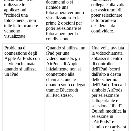
documenti
o
si
utilizzare
le
collegate
alla
volta
richiede
una
applicazioni
per
assicurarti
di
fotocamera
verranno
"
richiedi
una
poter
selezionare
visualizzate
solo
le
fotocamera
"
,
non
la
fotocamera
prime
2
opzioni
per
tutte
le
fotocamere
desiderata
da
poter
selezionare
le
vengono
condividere
.
fotocamere
per
la
visualizzate
condivisione
.
Problema
di
Quando
si
utilizza
un
Una
volta
avviata
connessione
degli
iPad
per
una
la
videochiamata
,
Apple
AirPods
con
videochiamata
,
gli
abbassa
il
centro
la
videochiamata
AirPods
di
Apple
di
controllo
quando
si
utilizza
inizialmente
non
si
dell
'
iPad
(
scorri
un
iPad
.
connettono
alla
dall
'
alto
a
destra
chiamata
,
anche
dello
schermo
quando
sono
collegati
dell
'
iPad
)
.
Tocca
il
tramite
Bluetooth
simbolo
AirPods
all
'
iPad
stesso
.
per
selezionare
l
'
altoparlante
e
seleziona
"
iPad
"
.
Quindi
modifica
la
selezione
in
"
AirPods
"
e
l
'
audio
ora
arriver
à