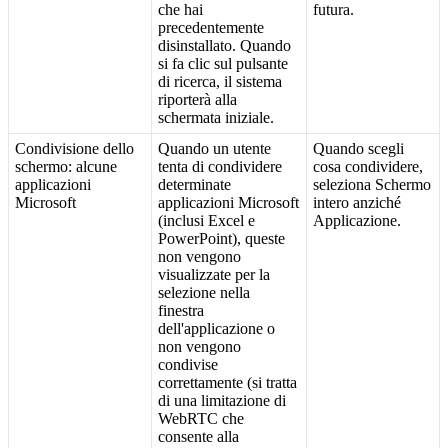
che
hai
futura
.
precedentemente
disinstallato
.
Quando
si
fa
clic
sul
pulsante
di
ricerca
,
il
sistema
riporter
à
alla
schermata
iniziale
.
Condivisione
dello
Quando
un
utente
Quando
scegli
schermo
:
alcune
tenta
di
condividere
cosa
condividere
,
applicazioni
determinate
seleziona
Schermo
Microsoft
applicazioni
Microsoft
intero
anzich
é
(
inclusi
Excel
e
Applicazione
.
PowerPoint
)
,
queste
non
vengono
visualizzate
per
la
selezione
nella
finestra
dell
'
applicazione
o
non
vengono
condivise
correttamente
(
si
tratta
di
una
limitazione
di
WebRTC
che
consente
alla