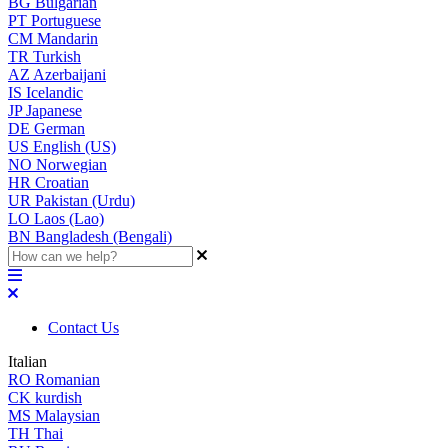
BG
Bulgarian
PT
Portuguese
CM
Mandarin
TR
Turkish
AZ
Azerbaijani
IS
Icelandic
JP
Japanese
DE
German
US
English (US)
NO
Norwegian
HR
Croatian
UR
Pakistan (Urdu)
LO
Laos (Lao)
BN
Bangladesh (Bengali)
Contact Us
Italian
RO
Romanian
CK
kurdish
MS
Malaysian
TH
Thai