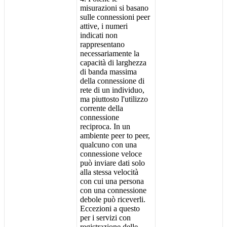
misurazioni
si
basano
sulle
connessioni
peer
attive
,
i
numeri
indicati
non
rappresentano
necessariamente
la
capacit
à
di
larghezza
di
banda
massima
della
connessione
di
rete
di
un
individuo
,
ma
piuttosto
l
'
utilizzo
corrente
della
connessione
reciproca
.
In
un
ambiente
peer
to
peer
,
qualcuno
con
una
connessione
veloce
pu
ò
inviare
dati
solo
alla
stessa
velocit
à
con
cui
una
persona
con
una
connessione
debole
pu
ò
riceverli
.
Eccezioni
a
questo
per
i
servizi
con
registrazione
delle