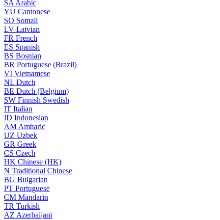
SA
Arabic
YU
Cantonese
SO
Somali
LV
Latvian
FR
French
ES
Spanish
BS
Bosnian
BR
Portuguese (Brazil)
VI
Vietnamese
NL
Dutch
BE
Dutch (Belgium)
SW
Finnish Swedish
IT
Italian
ID
Indonesian
AM
Amharic
UZ
Uzbek
GR
Greek
CS
Czech
HK
Chinese (HK)
N
Traditional Chinese
BG
Bulgarian
PT
Portuguese
CM
Mandarin
TR
Turkish
AZ
Azerbaijani