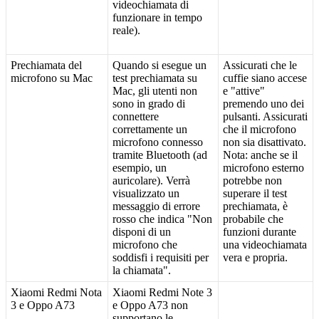
videochiamata
di
funzionare
in
tempo
reale
)
.
Prechiamata
del
Quando
si
esegue
un
Assicurati
che
le
microfono
su
Mac
test
prechiamata
su
cuffie
siano
accese
Mac
,
gli
utenti
non
e
"
attive
"
sono
in
grado
di
premendo
uno
dei
connettere
pulsanti
.
Assicurati
correttamente
un
che
il
microfono
microfono
connesso
non
sia
disattivato
.
tramite
Bluetooth
(
ad
Nota
:
anche
se
il
esempio
,
un
microfono
esterno
auricolare
)
.
Verr
à
potrebbe
non
visualizzato
un
superare
il
test
messaggio
di
errore
prechiamata
,
è
rosso
che
indica
"
Non
probabile
che
disponi
di
un
funzioni
durante
microfono
che
una
videochiamata
soddisfi
i
requisiti
per
vera
e
propria
.
la
chiamata
"
.
Xiaomi
Redmi
Nota
Xiaomi
Redmi
Note
3
3
e
Oppo
A73
e
Oppo
A73
non
supportano
le