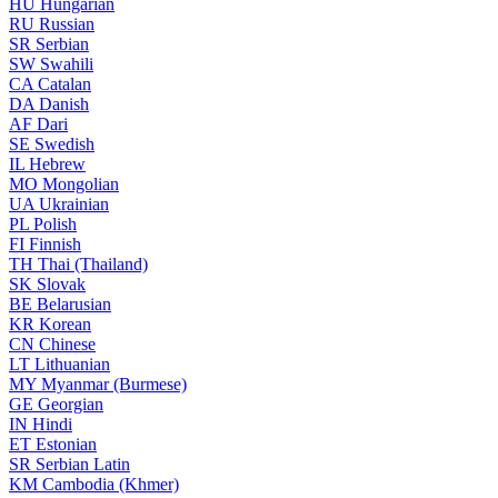
HU
Hungarian
RU
Russian
SR
Serbian
SW
Swahili
CA
Catalan
DA
Danish
AF
Dari
SE
Swedish
IL
Hebrew
MO
Mongolian
UA
Ukrainian
PL
Polish
FI
Finnish
TH
Thai (Thailand)
SK
Slovak
BE
Belarusian
KR
Korean
CN
Chinese
LT
Lithuanian
MY
Myanmar (Burmese)
GE
Georgian
IN
Hindi
ET
Estonian
SR
Serbian Latin
KM
Cambodia (Khmer)