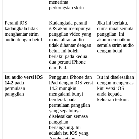
menerima
perkongsian
skrin
.
Peranti
iOS
Kadangkala
peranti
Jika
ini
berlaku
,
kadangkala
tidak
iOS
akan
mempunyai
cuma
muat
semula
menghantar
strim
panggilan
video
yang
panggilan
.
Ini
audio
dengan
betul
.
mana
aliran
audio
akan
memuatkan
tidak
dihantar
dengan
semula
strim
audio
betul
.
Ini
boleh
dengan
betul
berlaku
pada
kedua
-
dua
peranti
iPhone
dan
iPad
.
Isu
audio
versi
iOS
Pengguna
iPhone
dan
Isu
ini
diselesaikan
14
.
2
pada
iPad
dengan
iOS
versi
dengan
mengemas
permulaan
14
.
2
mungkin
kini
versi
iOS
panggilan
mengalami
bunyi
anda
kepada
berderak
pada
keluaran
terkini
.
permulaan
panggilan
yang
sepatutnya
diselesaikan
semasa
panggilan
berlangsung
.
Ini
adalah
isu
iOS
yang
Apple
ketahui
.