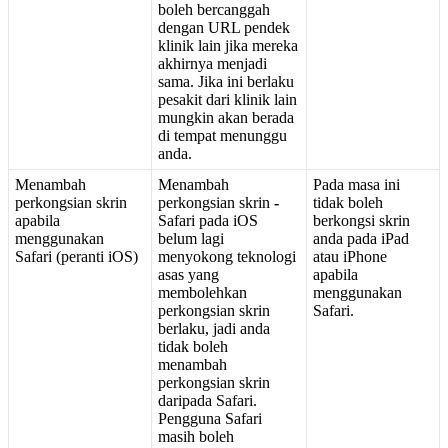
boleh
bercanggah
dengan
URL
pendek
klinik
lain
jika
mereka
akhirnya
menjadi
sama
.
Jika
ini
berlaku
pesakit
dari
klinik
lain
mungkin
akan
berada
di
tempat
menunggu
anda
.
Menambah
Menambah
Pada
masa
ini
perkongsian
skrin
perkongsian
skrin
-
tidak
boleh
apabila
Safari
pada
iOS
berkongsi
skrin
menggunakan
belum
lagi
anda
pada
iPad
Safari
(
peranti
iOS
)
menyokong
teknologi
atau
iPhone
asas
yang
apabila
membolehkan
menggunakan
perkongsian
skrin
Safari
.
berlaku
,
jadi
anda
tidak
boleh
menambah
perkongsian
skrin
daripada
Safari
.
Pengguna
Safari
masih
boleh