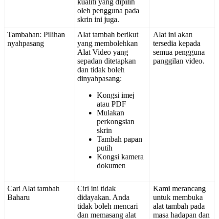
kualiti
yang
dipilih
oleh
pengguna
pada
skrin
ini
juga
.
Tambahan
:
Pilihan
Alat
tambah
berikut
Alat
ini
akan
nyahpasang
yang
membolehkan
tersedia
kepada
Alat
Video
yang
semua
pengguna
sepadan
ditetapkan
panggilan
video
.
dan
tidak
boleh
dinyahpasang
:
Kongsi
imej
atau
PDF
Mulakan
perkongsian
skrin
Tambah
papan
putih
Kongsi
kamera
dokumen
Cari
Alat
tambah
Ciri
ini
tidak
Kami
merancang
Baharu
didayakan
.
Anda
untuk
membuka
tidak
boleh
mencari
alat
tambah
pada
dan
memasang
alat
masa
hadapan
dan