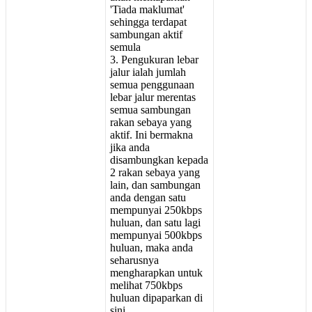
'
Tiada
maklumat
'
sehingga
terdapat
sambungan
aktif
semula
3
.
Pengukuran
lebar
jalur
ialah
jumlah
semua
penggunaan
lebar
jalur
merentas
semua
sambungan
rakan
sebaya
yang
aktif
.
Ini
bermakna
jika
anda
disambungkan
kepada
2
rakan
sebaya
yang
lain
,
dan
sambungan
anda
dengan
satu
mempunyai
250kbps
huluan
,
dan
satu
lagi
mempunyai
500kbps
huluan
,
maka
anda
seharusnya
mengharapkan
untuk
melihat
750kbps
huluan
dipaparkan
di
sini