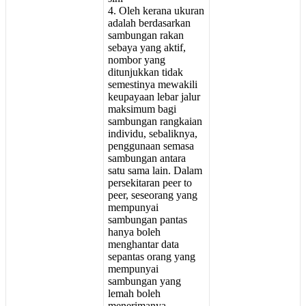
4
.
Oleh
kerana
ukuran
adalah
berdasarkan
sambungan
rakan
sebaya
yang
aktif
,
nombor
yang
ditunjukkan
tidak
semestinya
mewakili
keupayaan
lebar
jalur
maksimum
bagi
sambungan
rangkaian
individu
,
sebaliknya
,
penggunaan
semasa
sambungan
antara
satu
sama
lain
.
Dalam
persekitaran
peer
to
peer
,
seseorang
yang
mempunyai
sambungan
pantas
hanya
boleh
menghantar
data
sepantas
orang
yang
mempunyai
sambungan
yang
lemah
boleh
menerimanya
.