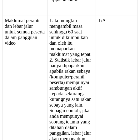
Maklumat
peranti
1
.
Ia
mungkin
T
/
A
dan
lebar
jalur
mengambil
masa
untuk
semua
peserta
sehingga
60
saat
dalam
panggilan
untuk
dikumpulkan
video
dan
oleh
itu
memaparkan
maklumat
yang
tepat
.
2
.
Statistik
lebar
jalur
hanya
dipaparkan
apabila
rakan
sebaya
(
komputer
/
peranti
peserta
)
mempunyai
sambungan
aktif
kepada
sekurang
-
kurangnya
satu
rakan
sebaya
yang
lain
.
Sebagai
contoh
,
jika
anda
mempunyai
seorang
tetamu
yang
ditahan
dalam
panggilan
,
lebar
jalur
akan
memaparkan