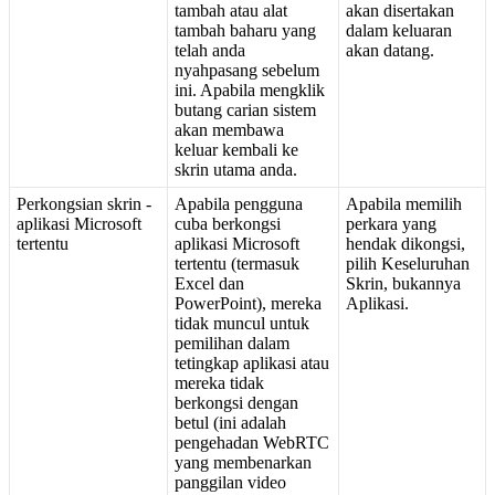
tambah
atau
alat
akan
disertakan
tambah
baharu
yang
dalam
keluaran
telah
anda
akan
datang
.
nyahpasang
sebelum
ini
.
Apabila
mengklik
butang
carian
sistem
akan
membawa
keluar
kembali
ke
skrin
utama
anda
.
Perkongsian
skrin
-
Apabila
pengguna
Apabila
memilih
aplikasi
Microsoft
cuba
berkongsi
perkara
yang
tertentu
aplikasi
Microsoft
hendak
dikongsi
,
tertentu
(
termasuk
pilih
Keseluruhan
Excel
dan
Skrin
,
bukannya
PowerPoint
)
,
mereka
Aplikasi
.
tidak
muncul
untuk
pemilihan
dalam
tetingkap
aplikasi
atau
mereka
tidak
berkongsi
dengan
betul
(
ini
adalah
pengehadan
WebRTC
yang
membenarkan
panggilan
video