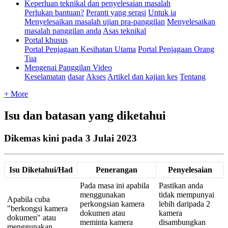
Keperluan teknikal dan penyelesaian masalah
Perlukan bantuan?
Peranti yang serasi
Untuk ia
Menyelesaikan masalah ujian pra-panggilan
Menyelesaikan
masalah panggilan anda
Asas teknikal
Portal khusus
Portal Penjagaan Kesihatan Utama
Portal Penjagaan Orang
Tua
Mengenai Panggilan Video
Keselamatan
dasar
Akses
Artikel dan kajian kes
Tentang
+ More
Isu dan batasan yang diketahui
Dikemas kini pada 3 Julai 2023
Isu
Diketahui
/
Had
Penerangan
Penyelesaian
Pada
masa
ini
apabila
Pastikan
anda
menggunakan
tidak
mempunyai
Apabila
cuba
perkongsian
kamera
lebih
daripada
2
"
berkongsi
kamera
dokumen
atau
kamera
dokumen
"
atau
meminta
kamera
disambungkan
menggunakan