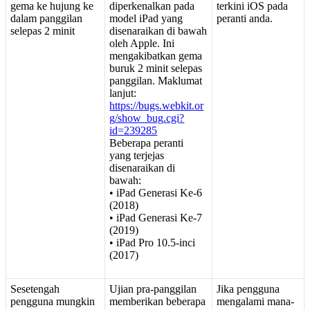
gema
ke
hujung
ke
diperkenalkan
pada
terkini
iOS
pada
dalam
panggilan
model
iPad
yang
peranti
anda
.
selepas
2
minit
disenaraikan
di
bawah
oleh
Apple
.
Ini
mengakibatkan
gema
buruk
2
minit
selepas
panggilan
.
Maklumat
lanjut
:
https
:
/
/
bugs
.
webkit
.
or
g
/
show_bug
.
cgi
?
id
=
239285
Beberapa
peranti
yang
terjejas
disenaraikan
di
bawah
:
•
iPad
Generasi
Ke
-
6
(
2018
)
•
iPad
Generasi
Ke
-
7
(
2019
)
•
iPad
Pro
10
.
5
-
inci
(
2017
)
Sesetengah
Ujian
pra
-
panggilan
Jika
pengguna
pengguna
mungkin
memberikan
beberapa
mengalami
mana
-