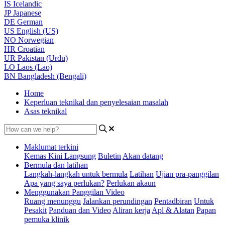
IS
Icelandic
JP
Japanese
DE
German
US
English (US)
NO
Norwegian
HR
Croatian
UR
Pakistan (Urdu)
LO
Laos (Lao)
BN
Bangladesh (Bengali)
Home
Keperluan teknikal dan penyelesaian masalah
Asas teknikal
Maklumat terkini
Kemas Kini Langsung
Buletin
Akan datang
Bermula dan latihan
Langkah-langkah untuk bermula
Latihan
Ujian pra-panggilan
Apa yang saya perlukan?
Perlukan akaun
Menggunakan Panggilan Video
Ruang menunggu
Jalankan perundingan
Pentadbiran
Untuk
Pesakit
Panduan dan Video
Aliran kerja
Apl & Alatan
Papan
pemuka klinik