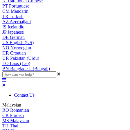
N
Traditional Chinese
PT
Portuguese
CM
Mandarin
TR
Turkish
AZ
Azerbaijani
IS
Icelandic
JP
Japanese
DE
German
US
English (US)
NO
Norwegian
HR
Croatian
UR
Pakistan (Urdu)
LO
Laos (Lao)
BN
Bangladesh (Bengali)
Contact Us
Malaysian
RO
Romanian
CK
kurdish
MS
Malaysian
TH
Thai