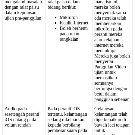
mengalami
masalah
ralat
palsu
dalam
mana
isu
ini
,
dengan
ralat
palsu
bidang
berikut
:
mereka
boleh
dalam
keputusan
menyemak
sama
Mikrofon
ujian
pra
-
panggilan
.
ada
mereka
telah
Kualiti
Internet
membenarkan
Boleh
berhenti
mikrofon
pada
pada
ujian
peranti
mereka
rangkaian
atau
kelajuan
internet
mereka
mencukupi
.
Mereka
juga
boleh
menyertai
Panggilan
Video
ujian
untuk
memastikan
semuanya
berfungsi
dengan
betul
dalam
panggilan
sebenar
.
Audio
pada
Pada
peranti
iOS
Gelangsar
sesetengah
peranti
tertentu
,
kelantangan
kelantangan
telah
iOS
datang
pada
sedang
dikeluarkan
diperkenalkan
di
volum
rendah
kepada
berbilang
bawah
laci
tetapan
pembesar
suara
pada
untuk