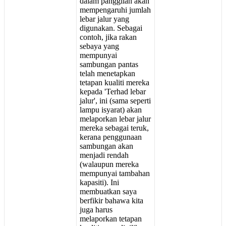
dalam
panggilan
akan
mempengaruhi
jumlah
lebar
jalur
yang
digunakan
.
Sebagai
contoh
,
jika
rakan
sebaya
yang
mempunyai
sambungan
pantas
telah
menetapkan
tetapan
kualiti
mereka
kepada
'
Terhad
lebar
jalur
'
,
ini
(
sama
seperti
lampu
isyarat
)
akan
melaporkan
lebar
jalur
mereka
sebagai
teruk
,
kerana
penggunaan
sambungan
akan
menjadi
rendah
(
walaupun
mereka
mempunyai
tambahan
kapasiti
)
.
Ini
membuatkan
saya
berfikir
bahawa
kita
juga
harus
melaporkan
tetapan