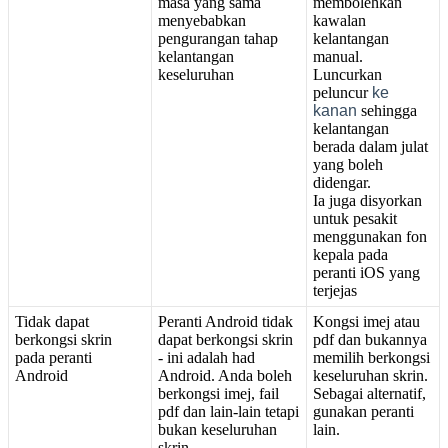
masa
yang
sama
membolehkan
menyebabkan
kawalan
pengurangan
tahap
kelantangan
kelantangan
manual
.
keseluruhan
Luncurkan
peluncur
ke
kanan
sehingga
kelantangan
berada
dalam
julat
yang
boleh
didengar
.
Ia
juga
disyorkan
untuk
pesakit
menggunakan
fon
kepala
pada
peranti
iOS
yang
terjejas
Tidak
dapat
Peranti
Android
tidak
Kongsi
imej
atau
berkongsi
skrin
dapat
berkongsi
skrin
pdf
dan
bukannya
pada
peranti
-
ini
adalah
had
memilih
berkongsi
Android
Android
.
Anda
boleh
keseluruhan
skrin
.
berkongsi
imej
,
fail
Sebagai
alternatif
,
pdf
dan
lain
-
lain
tetapi
gunakan
peranti
bukan
keseluruhan
lain
.
skrin
.