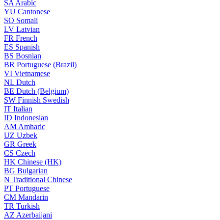
SA
Arabic
YU
Cantonese
SO
Somali
LV
Latvian
FR
French
ES
Spanish
BS
Bosnian
BR
Portuguese (Brazil)
VI
Vietnamese
NL
Dutch
BE
Dutch (Belgium)
SW
Finnish Swedish
IT
Italian
ID
Indonesian
AM
Amharic
UZ
Uzbek
GR
Greek
CS
Czech
HK
Chinese (HK)
BG
Bulgarian
N
Traditional Chinese
PT
Portuguese
CM
Mandarin
TR
Turkish
AZ
Azerbaijani