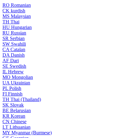
RO
Romanian
CK
kurdish
MS
Malaysian
TH
Thai
HU
Hungarian
RU
Russian
SR
Serbian
SW
Swahili
CA
Catalan
DA
Danish
AF
Dari
SE
Swedish
IL
Hebrew
MO
Mongolian
UA
Ukrainian
PL
Polish
FI
Finnish
TH
Thai (Thailand)
SK
Slovak
BE
Belarusian
KR
Korean
CN
Chinese
LT
Lithuanian
MY
Myanmar (Burmese)