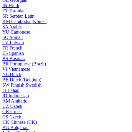
GE
Georgian
IN
Hindi
ET
Estonian
SR
Serbian Latin
KM
Cambodia (Khmer)
SA
Arabic
YU
Cantonese
SO
Somali
LV
Latvian
FR
French
ES
Spanish
BS
Bosnian
BR
Portuguese (Brazil)
VI
Vietnamese
NL
Dutch
BE
Dutch (Belgium)
SW
Finnish Swedish
IT
Italian
ID
Indonesian
AM
Amharic
UZ
Uzbek
GR
Greek
CS
Czech
HK
Chinese (HK)
BG
Bulgarian