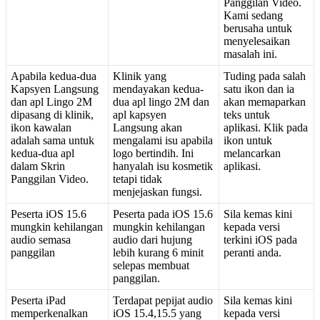
Panggilan
Video
.
Kami
sedang
berusaha
untuk
menyelesaikan
masalah
ini
.
Apabila
kedua
-
dua
Klinik
yang
Tuding
pada
salah
Kapsyen
Langsung
mendayakan
kedua
-
satu
ikon
dan
ia
dan
apl
Lingo
2M
dua
apl
lingo
2M
dan
akan
memaparkan
dipasang
di
klinik
,
apl
kapsyen
teks
untuk
ikon
kawalan
Langsung
akan
aplikasi
.
Klik
pada
adalah
sama
untuk
mengalami
isu
apabila
ikon
untuk
kedua
-
dua
apl
logo
bertindih
.
Ini
melancarkan
dalam
Skrin
hanyalah
isu
kosmetik
aplikasi
.
Panggilan
Video
.
tetapi
tidak
menjejaskan
fungsi
.
Peserta
iOS
15
.
6
Peserta
pada
iOS
15
.
6
Sila
kemas
kini
mungkin
kehilangan
mungkin
kehilangan
kepada
versi
audio
semasa
audio
dari
hujung
terkini
iOS
pada
panggilan
lebih
kurang
6
minit
peranti
anda
.
selepas
membuat
panggilan
.
Peserta
iPad
Terdapat
pepijat
audio
Sila
kemas
kini
memperkenalkan
iOS
15
.
4
,
15
.
5
yang
kepada
versi