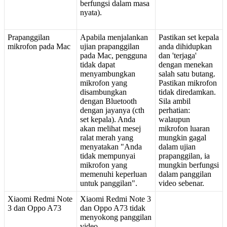
berfungsi
dalam
masa
nyata
)
.
Prapanggilan
Apabila
menjalankan
Pastikan
set
kepala
mikrofon
pada
Mac
ujian
prapanggilan
anda
dihidupkan
pada
Mac
,
pengguna
dan
'
terjaga
'
tidak
dapat
dengan
menekan
menyambungkan
salah
satu
butang
.
mikrofon
yang
Pastikan
mikrofon
disambungkan
tidak
diredamkan
.
dengan
Bluetooth
Sila
ambil
dengan
jayanya
(
cth
perhatian
:
set
kepala
)
.
Anda
walaupun
akan
melihat
mesej
mikrofon
luaran
ralat
merah
yang
mungkin
gagal
menyatakan
"
Anda
dalam
ujian
tidak
mempunyai
prapanggilan
,
ia
mikrofon
yang
mungkin
berfungsi
memenuhi
keperluan
dalam
panggilan
untuk
panggilan
"
.
video
sebenar
.
Xiaomi
Redmi
Note
Xiaomi
Redmi
Note
3
3
dan
Oppo
A73
dan
Oppo
A73
tidak
menyokong
panggilan
video