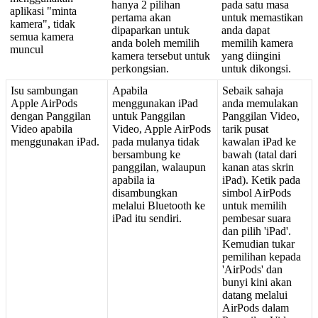
hanya
2
pilihan
pada
satu
masa
aplikasi
"
minta
pertama
akan
untuk
memastikan
kamera
"
,
tidak
dipaparkan
untuk
anda
dapat
semua
kamera
anda
boleh
memilih
memilih
kamera
muncul
kamera
tersebut
untuk
yang
diingini
perkongsian
.
untuk
dikongsi
.
Isu
sambungan
Apabila
Sebaik
sahaja
Apple
AirPods
menggunakan
iPad
anda
memulakan
dengan
Panggilan
untuk
Panggilan
Panggilan
Video
,
Video
apabila
Video
,
Apple
AirPods
tarik
pusat
menggunakan
iPad
.
pada
mulanya
tidak
kawalan
iPad
ke
bersambung
ke
bawah
(
tatal
dari
panggilan
,
walaupun
kanan
atas
skrin
apabila
ia
iPad
)
.
Ketik
pada
disambungkan
simbol
AirPods
melalui
Bluetooth
ke
untuk
memilih
iPad
itu
sendiri
.
pembesar
suara
dan
pilih
'
iPad
'
.
Kemudian
tukar
pemilihan
kepada
'
AirPods
'
dan
bunyi
kini
akan
datang
melalui
AirPods
dalam