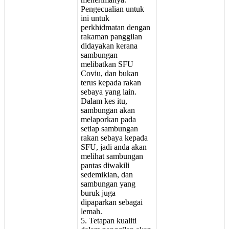
Pengecualian
untuk
ini
untuk
perkhidmatan
dengan
rakaman
panggilan
didayakan
kerana
sambungan
melibatkan
SFU
Coviu
,
dan
bukan
terus
kepada
rakan
sebaya
yang
lain
.
Dalam
kes
itu
,
sambungan
akan
melaporkan
pada
setiap
sambungan
rakan
sebaya
kepada
SFU
,
jadi
anda
akan
melihat
sambungan
pantas
diwakili
sedemikian
,
dan
sambungan
yang
buruk
juga
dipaparkan
sebagai
lemah
.
5
.
Tetapan
kualiti