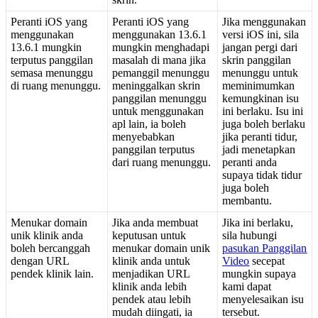
Peranti
iOS
yang
Peranti
iOS
yang
Jika
menggunakan
menggunakan
menggunakan
13
.
6
.
1
versi
iOS
ini
,
sila
13
.
6
.
1
mungkin
mungkin
menghadapi
jangan
pergi
dari
terputus
panggilan
masalah
di
mana
jika
skrin
panggilan
semasa
menunggu
pemanggil
menunggu
menunggu
untuk
di
ruang
menunggu
.
meninggalkan
skrin
meminimumkan
panggilan
menunggu
kemungkinan
isu
untuk
menggunakan
ini
berlaku
.
Isu
ini
apl
lain
,
ia
boleh
juga
boleh
berlaku
menyebabkan
jika
peranti
tidur
,
panggilan
terputus
jadi
menetapkan
dari
ruang
menunggu
.
peranti
anda
supaya
tidak
tidur
juga
boleh
membantu
.
Menukar
domain
Jika
anda
membuat
Jika
ini
berlaku
,
unik
klinik
anda
keputusan
untuk
sila
hubungi
boleh
bercanggah
menukar
domain
unik
pasukan
Panggilan
dengan
URL
klinik
anda
untuk
Video
secepat
pendek
klinik
lain
.
menjadikan
URL
mungkin
supaya
klinik
anda
lebih
kami
dapat
pendek
atau
lebih
menyelesaikan
isu
mudah
diingati
,
ia
tersebut
.