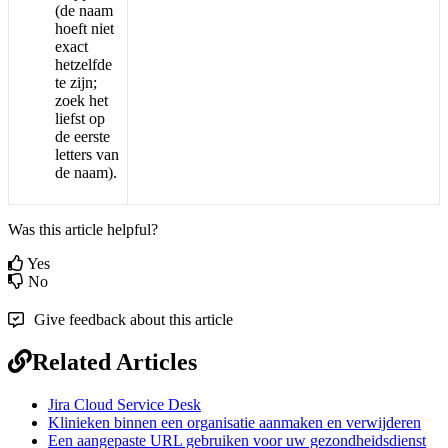
(
de
naam
hoeft
niet
exact
hetzelfde
te
zijn
;
zoek
het
liefst
op
de
eerste
letters
van
de
naam
)
.
Was this article helpful?
Yes
No
Give feedback about this article
Related Articles
Jira Cloud Service Desk
Klinieken binnen een organisatie aanmaken en verwijderen
Een aangepaste URL gebruiken voor uw gezondheidsdienst