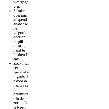
weergege
ven
.
Schakel
over
naar
aflopende
alfabetisc
he
volgorde
door
op
de
pijl
-
omlaag
naast
te
klikken
N
aam
.
Zoek
naar
een
specifieke
organisati
e
door
de
naam
van
de
organisati
e
in
de
zoekbalk
te
typen