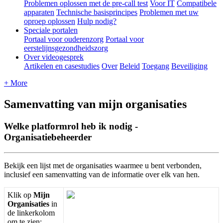
Problemen oplossen met de pre-call test
Voor IT
Compatibele
apparaten
Technische basisprincipes
Problemen met uw
oproep oplossen
Hulp nodig?
Speciale portalen
Portaal voor ouderenzorg
Portaal voor
eerstelijnsgezondheidszorg
Over videogesprek
Artikelen en casestudies
Over
Beleid
Toegang
Beveiliging
+ More
Samenvatting van mijn organisaties
Welke platformrol heb ik nodig -
Organisatiebeheerder
Bekijk
een
lijst
met
de
organisaties
waarmee
u
bent
verbonden
,
inclusief
een
samenvatting
van
de
informatie
over
elk
van
hen
.
Klik
op
Mijn
Organisaties
in
de
linkerkolom
om
te
zien
: