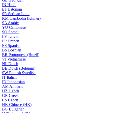
GE
Georgian
IN
Hindi
ET
Estonian
SR
Serbian Latin
KM
Cambodia (Khmer)
SA
Arabic
YU
Cantonese
SO
Somali
LV
Latvian
FR
French
ES
Spanish
BS
Bosnian
BR
Portuguese (Brazil)
VI
Vietnamese
NL
Dutch
BE
Dutch (Belgium)
SW
Finnish Swedish
IT
Italian
ID
Indonesian
AM
Amharic
UZ
Uzbek
GR
Greek
CS
Czech
HK
Chinese (HK)
BG
Bulgarian