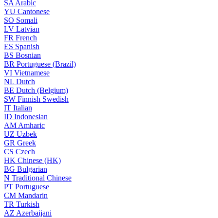
SA
Arabic
YU
Cantonese
SO
Somali
LV
Latvian
FR
French
ES
Spanish
BS
Bosnian
BR
Portuguese (Brazil)
VI
Vietnamese
NL
Dutch
BE
Dutch (Belgium)
SW
Finnish Swedish
IT
Italian
ID
Indonesian
AM
Amharic
UZ
Uzbek
GR
Greek
CS
Czech
HK
Chinese (HK)
BG
Bulgarian
N
Traditional Chinese
PT
Portuguese
CM
Mandarin
TR
Turkish
AZ
Azerbaijani