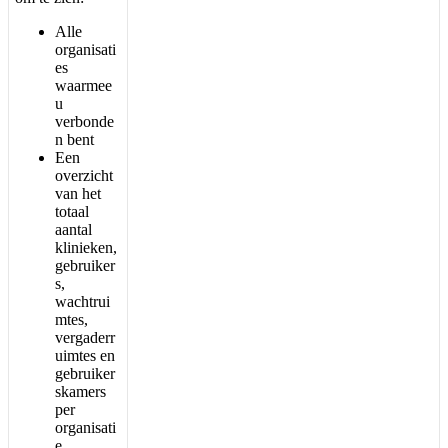
Alle
organisati
es
waarmee
u
verbonde
n
bent
Een
overzicht
van
het
totaal
aantal
klinieken
,
gebruiker
s
,
wachtrui
mtes
,
vergaderr
uimtes
en
gebruiker
skamers
per
organisati
e
.