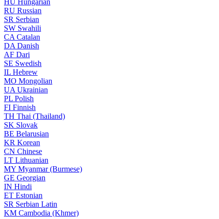
HU
Hungarian
RU
Russian
SR
Serbian
SW
Swahili
CA
Catalan
DA
Danish
AF
Dari
SE
Swedish
IL
Hebrew
MO
Mongolian
UA
Ukrainian
PL
Polish
FI
Finnish
TH
Thai (Thailand)
SK
Slovak
BE
Belarusian
KR
Korean
CN
Chinese
LT
Lithuanian
MY
Myanmar (Burmese)
GE
Georgian
IN
Hindi
ET
Estonian
SR
Serbian Latin
KM
Cambodia (Khmer)