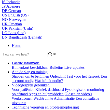
IS
Icelandic
JP
Japanese
DE
German
US
English (US)
NO
Norwegian
HR
Croatian
UR
Pakistan (Urdu)
LO
Laos (Lao)
BN
Bangladesh (Bengali)
Home
Laatste informatie
Binnenkort beschikbaar
Bulletins
Live-updates
Aan de slag en training
Stappen om te beginnen
Opleiding
Test vóór het gesprek
Een
account nodig
Wat heb ik nodig?
Videogesprek gebruiken
Voor patiënten
Kliniek dashboard
Fysiologische monitoring
op afstand
Apps en hulpmiddelen
Gidsen en video's
Werkstromen
Wachtruimte
Administratie
Een consultatie
uitvoeren
Technische vereisten en probleemoplossing