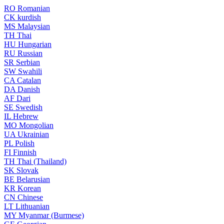
RO
Romanian
CK
kurdish
MS
Malaysian
TH
Thai
HU
Hungarian
RU
Russian
SR
Serbian
SW
Swahili
CA
Catalan
DA
Danish
AF
Dari
SE
Swedish
IL
Hebrew
MO
Mongolian
UA
Ukrainian
PL
Polish
FI
Finnish
TH
Thai (Thailand)
SK
Slovak
BE
Belarusian
KR
Korean
CN
Chinese
LT
Lithuanian
MY
Myanmar (Burmese)