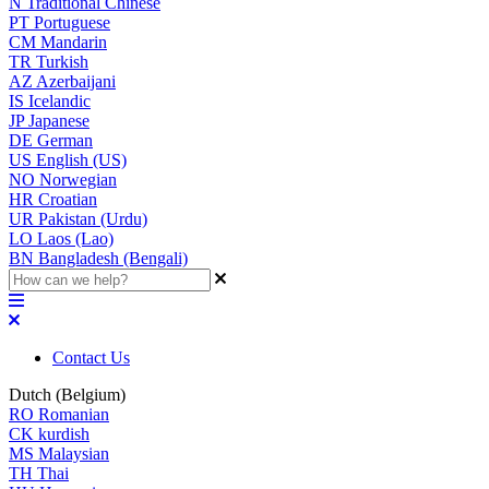
N
Traditional Chinese
PT
Portuguese
CM
Mandarin
TR
Turkish
AZ
Azerbaijani
IS
Icelandic
JP
Japanese
DE
German
US
English (US)
NO
Norwegian
HR
Croatian
UR
Pakistan (Urdu)
LO
Laos (Lao)
BN
Bangladesh (Bengali)
Contact Us
Dutch (Belgium)
RO
Romanian
CK
kurdish
MS
Malaysian
TH
Thai