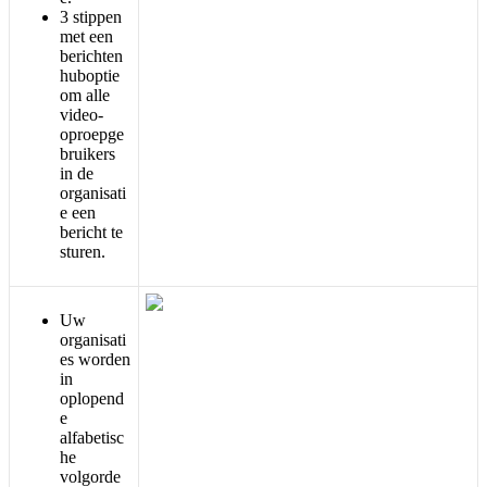
3
stippen
met
een
berichten
huboptie
om
alle
video
-
oproepge
bruikers
in
de
organisati
e
een
bericht
te
sturen
.
Uw
organisati
es
worden
in
oplopend
e
alfabetisc
he
volgorde