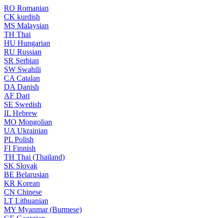
RO
Romanian
CK
kurdish
MS
Malaysian
TH
Thai
HU
Hungarian
RU
Russian
SR
Serbian
SW
Swahili
CA
Catalan
DA
Danish
AF
Dari
SE
Swedish
IL
Hebrew
MO
Mongolian
UA
Ukrainian
PL
Polish
FI
Finnish
TH
Thai (Thailand)
SK
Slovak
BE
Belarusian
KR
Korean
CN
Chinese
LT
Lithuanian
MY
Myanmar (Burmese)