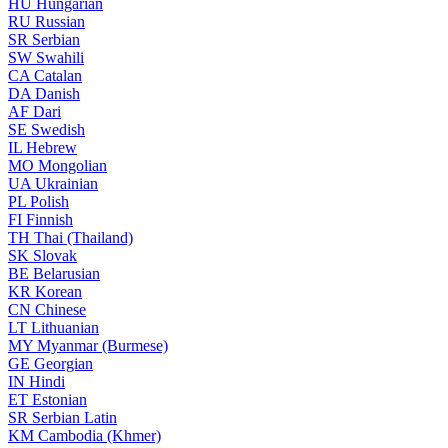
HU
Hungarian
RU
Russian
SR
Serbian
SW
Swahili
CA
Catalan
DA
Danish
AF
Dari
SE
Swedish
IL
Hebrew
MO
Mongolian
UA
Ukrainian
PL
Polish
FI
Finnish
TH
Thai (Thailand)
SK
Slovak
BE
Belarusian
KR
Korean
CN
Chinese
LT
Lithuanian
MY
Myanmar (Burmese)
GE
Georgian
IN
Hindi
ET
Estonian
SR
Serbian Latin
KM
Cambodia (Khmer)