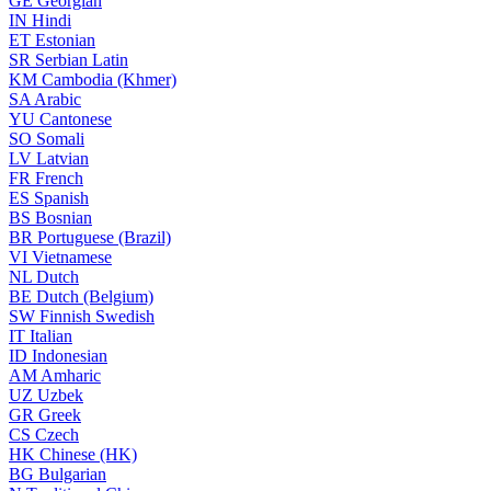
GE
Georgian
IN
Hindi
ET
Estonian
SR
Serbian Latin
KM
Cambodia (Khmer)
SA
Arabic
YU
Cantonese
SO
Somali
LV
Latvian
FR
French
ES
Spanish
BS
Bosnian
BR
Portuguese (Brazil)
VI
Vietnamese
NL
Dutch
BE
Dutch (Belgium)
SW
Finnish Swedish
IT
Italian
ID
Indonesian
AM
Amharic
UZ
Uzbek
GR
Greek
CS
Czech
HK
Chinese (HK)
BG
Bulgarian