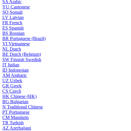
SA
Arabic
YU
Cantonese
SO
Somali
LV
Latvian
FR
French
ES
Spanish
BS
Bosnian
BR
Portuguese (Brazil)
VI
Vietnamese
NL
Dutch
BE
Dutch (Belgium)
SW
Finnish Swedish
IT
Italian
ID
Indonesian
AM
Amharic
UZ
Uzbek
GR
Greek
CS
Czech
HK
Chinese (HK)
BG
Bulgarian
N
Traditional Chinese
PT
Portuguese
CM
Mandarin
TR
Turkish
AZ
Azerbaijani