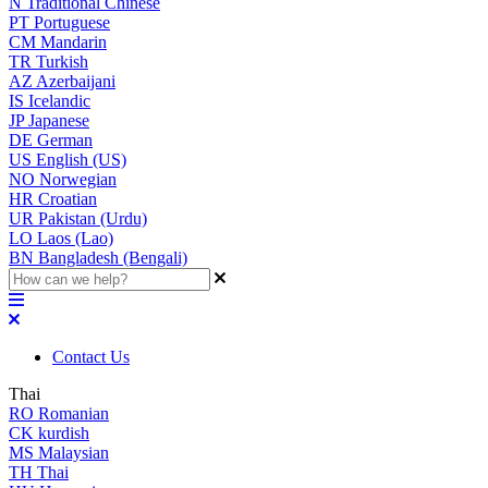
N
Traditional Chinese
PT
Portuguese
CM
Mandarin
TR
Turkish
AZ
Azerbaijani
IS
Icelandic
JP
Japanese
DE
German
US
English (US)
NO
Norwegian
HR
Croatian
UR
Pakistan (Urdu)
LO
Laos (Lao)
BN
Bangladesh (Bengali)
Contact Us
Thai
RO
Romanian
CK
kurdish
MS
Malaysian
TH
Thai