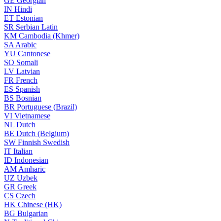
GE
Georgian
IN
Hindi
ET
Estonian
SR
Serbian Latin
KM
Cambodia (Khmer)
SA
Arabic
YU
Cantonese
SO
Somali
LV
Latvian
FR
French
ES
Spanish
BS
Bosnian
BR
Portuguese (Brazil)
VI
Vietnamese
NL
Dutch
BE
Dutch (Belgium)
SW
Finnish Swedish
IT
Italian
ID
Indonesian
AM
Amharic
UZ
Uzbek
GR
Greek
CS
Czech
HK
Chinese (HK)
BG
Bulgarian