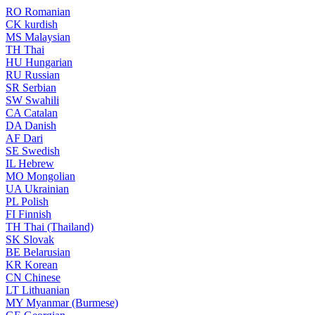
RO
Romanian
CK
kurdish
MS
Malaysian
TH
Thai
HU
Hungarian
RU
Russian
SR
Serbian
SW
Swahili
CA
Catalan
DA
Danish
AF
Dari
SE
Swedish
IL
Hebrew
MO
Mongolian
UA
Ukrainian
PL
Polish
FI
Finnish
TH
Thai (Thailand)
SK
Slovak
BE
Belarusian
KR
Korean
CN
Chinese
LT
Lithuanian
MY
Myanmar (Burmese)