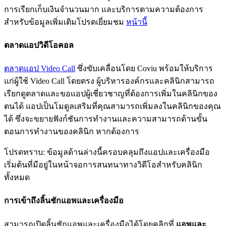
ก
า
ร
เ
ร
ย
ก
เ
ก
บ
เ
ง
น
จ
น
ว
น
ม
า
ก
แ
ล
ะ
บ
ร
ก
า
ร
ต
า
ม
ค
ว
า
ม
ต
อ
ง
ก
า
ร
ส
ห
ร
บ
ข
อ
ม
ล
เ
พ
ม
เ
ต
ม
โ
ป
ร
ด
เ
ย
ย
ม
ช
ม
ห
น
า
น
ต
ล
า
ด
แ
อ
ป
ว
ด
โ
อ
ค
อ
ล
ต
ล
า
ด
แ
อ
ป
Video
Call
ซ
ง
ข
บ
เ
ค
ล
อ
น
โ
ด
ย
Coviu
พ
ร
อ
ม
ใ
ห
บ
ร
ก
า
ร
แ
ก
ผ
ใ
ช
Video
Call
โ
ด
ย
ต
ร
ง
ผ
บ
ร
ห
า
ร
อ
ง
ค
ก
ร
แ
ล
ะ
ค
ล
น
ก
ส
า
ม
า
ร
ถ
เ
ร
ย
ก
ด
ต
ล
า
ด
แ
ล
ะ
ข
อ
แ
อ
ป
ผ
เ
ช
ย
ว
ช
า
ญ
ท
ต
อ
ง
ก
า
ร
เ
พ
ม
ใ
น
ค
ล
น
ก
ข
อ
ง
ต
น
ไ
ด
แ
อ
ป
เ
ป
น
โ
ม
ด
ล
เ
ส
ร
ม
ท
ค
ณ
ส
า
ม
า
ร
ถ
เ
พ
ม
ล
ง
ใ
น
ค
ล
น
ก
ข
อ
ง
ค
ณ
ไ
ด
ซ
ง
จ
ะ
ข
ย
า
ย
ฟ
ง
ก
ช
น
ก
า
ร
ท
ง
า
น
แ
ล
ะ
ค
ว
า
ม
ส
า
ม
า
ร
ถ
ด
า
น
ข
น
ต
อ
น
ก
า
ร
ท
ง
า
น
ข
อ
ง
ค
ล
น
ก
ห
า
ก
ต
อ
ง
ก
า
ร
โ
ป
ร
ด
ท
ร
า
บ
:
ข
อ
ม
ล
ด
า
น
ล
า
ง
น
ค
ร
อ
บ
ค
ล
ม
ถ
ง
แ
อ
ป
แ
ล
ะ
เ
ค
ร
อ
ง
ม
อ
เ
ร
ม
ต
น
ท
ม
อ
ย
ใ
น
ห
น
า
จ
อ
ก
า
ร
ส
น
ท
น
า
ท
า
ง
ว
ด
โ
อ
ส
ห
ร
บ
ค
ล
น
ก
ท
ง
ห
ม
ด
ก
า
ร
เ
ข
า
ถ
ง
ล
น
ช
ก
แ
อ
พ
แ
ล
ะ
เ
ค
ร
อ
ง
ม
อ
ส
า
ม
า
ร
ถ
เ
ป
ด
ล
น
ช
ก
แ
อ
พ
แ
ล
ะ
เ
ค
ร
อ
ง
ม
อ
ไ
ด
โ
ด
ย
ค
ล
ก
ท
แ
อ
พ
แ
ล
ะ