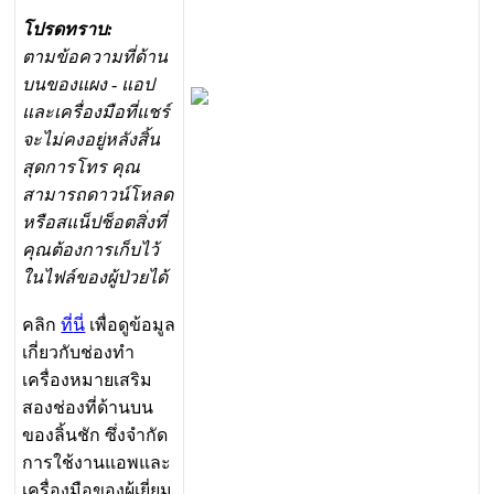
โ
ป
ร
ด
ท
ร
า
บ
:
ต
า
ม
ข
อ
ค
ว
า
ม
ท
ด
า
น
บ
น
ข
อ
ง
แ
ผ
ง
-
แ
อ
ป
แ
ล
ะ
เ
ค
ร
อ
ง
ม
อ
ท
แ
ช
ร
จ
ะ
ไ
ม
ค
ง
อ
ย
ห
ล
ง
ส
น
ส
ด
ก
า
ร
โ
ท
ร
ค
ณ
ส
า
ม
า
ร
ถ
ด
า
ว
น
โ
ห
ล
ด
ห
ร
อ
ส
แ
น
ป
ช
อ
ต
ส
ง
ท
ค
ณ
ต
อ
ง
ก
า
ร
เ
ก
บ
ไ
ว
ใ
น
ไ
ฟ
ล
ข
อ
ง
ผ
ป
ว
ย
ไ
ด
ค
ล
ก
ท
น
เ
พ
อ
ด
ข
อ
ม
ล
เ
ก
ย
ว
ก
บ
ช
อ
ง
ท
เ
ค
ร
อ
ง
ห
ม
า
ย
เ
ส
ร
ม
ส
อ
ง
ช
อ
ง
ท
ด
า
น
บ
น
ข
อ
ง
ล
น
ช
ก
ซ
ง
จ
ก
ด
ก
า
ร
ใ
ช
ง
า
น
แ
อ
พ
แ
ล
ะ
เ
ค
ร
อ
ง
ม
อ
ข
อ
ง
ผ
เ
ย
ย
ม