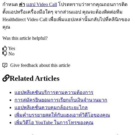
ก
ห
น
ด
ค
า
แ
อ
ป
Video
Call
โ
ป
ร
ด
ท
ร
า
บ
ว
า
ห
า
ก
ค
ณ
ถ
อ
น
ก
า
ร
ต
ด
ต
ง
แ
อ
ป
ห
ร
อ
เ
ค
ร
อ
ง
ม
อ
ใ
ด
ๆ
จ
า
ก
ส
ว
น
แ
อ
ป
ค
ณ
จ
ะ
ต
อ
ง
ต
ด
ต
อ
ท
ม
Healthdirect
Video
Call
เ
พ
อ
เ
พ
ม
แ
อ
ป
เ
ห
ล
า
น
น
ก
ล
บ
ไ
ป
ท
ค
ล
น
ก
ข
อ
ง
ค
ณ
Was this article helpful?
Yes
No
Give feedback about this article
Related Articles
แอปพลิเคชันบริการตามความต้องการ
การสมัครยินยอมการเรียกเก็บเงินจำนวนมาก
แอปพลิเคชั่นควบคุมกล้องระยะไกล
เพิ่มคำบรรยายสดให้กับแฮงเอาท์วิดีโอของคุณ
เพิ่มวิดีโอ YouTube ในการโทรของคุณ