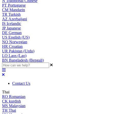
N
Traditional Chinese
PT
Portuguese
CM
Mandarin
TR
Turkish
AZ
Azerbaijani
IS
Icelandic
JP
Japanese
DE
German
US
English (US)
NO
Norwegian
HR
Croatian
UR
Pakistan (Urdu)
LO
Laos (Lao)
BN
Bangladesh (Bengali)
Contact Us
Thai
RO
Romanian
CK
kurdish
MS
Malaysian
TH
Thai