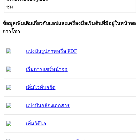
ช
ม
ข
อ
ม
ล
เ
พ
ม
เ
ต
ม
เ
ก
ย
ว
ก
บ
แ
อ
ป
แ
ล
ะ
เ
ค
ร
อ
ง
ม
อ
เ
ร
ม
ต
น
ท
ม
อ
ย
ใ
น
ห
น
า
จ
อ
ก
า
ร
โ
ท
ร
แ
บ
ง
ป
น
ร
ป
ภ
า
พ
ห
ร
อ
PDF
เ
ร
ม
ก
า
ร
แ
ช
ร
ห
น
า
จ
อ
เ
พ
ม
ไ
ว
ท
บ
อ
ร
ด
แ
บ
ง
ป
น
ก
ล
อ
ง
เ
อ
ก
ส
า
ร
เ
พ
ม
ว
ด
โ
อ