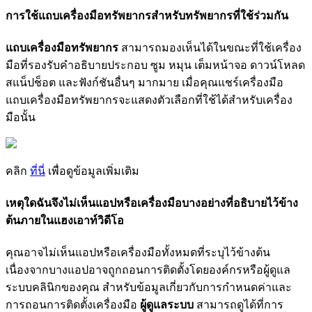
ก
า
ร
ใ
ช
แ
ถ
บ
เ
ค
ร
อ
ง
ม
อ
ท
ร
พ
ย
า
ก
ร
ส
ห
ร
บ
ท
ร
พ
ย
า
ก
ร
ท
ใ
ช
ร
ว
ม
ก
น
แ
ถ
บ
เ
ค
ร
อ
ง
ม
อ
ท
ร
พ
ย
า
ก
ร
ส
า
ม
า
ร
ถ
ม
อ
ง
เ
ห
น
ไ
ด
ใ
น
ข
ณ
ะ
ท
ใ
ช
เ
ค
ร
อ
ง
ม
อ
ท
ร
อ
ง
ร
บ
ค
อ
ธ
บ
า
ย
ป
ร
ะ
ก
อ
บ
ซ
ม
ห
ม
น
เ
ต
ม
ห
น
า
จ
อ
ด
า
ว
น
โ
ห
ล
ด
ส
แ
น
ป
ช
อ
ต
แ
ล
ะ
ฟ
ง
ก
ช
น
อ
น
ๆ
ม
า
ก
ม
า
ย
เ
ม
อ
ค
ณ
แ
ช
ร
เ
ค
ร
อ
ง
ม
อ
แ
ถ
บ
เ
ค
ร
อ
ง
ม
อ
ท
ร
พ
ย
า
ก
ร
จ
ะ
แ
ส
ด
ง
ต
ว
เ
ล
อ
ก
ท
ใ
ช
ไ
ด
ส
ห
ร
บ
เ
ค
ร
อ
ง
ม
อ
น
น
ค
ล
ก
ท
น
เ
พ
อ
ด
ข
อ
ม
ล
เ
พ
ม
เ
ต
ม
เ
ห
ต
ใ
ด
ฉ
น
จ
ง
ไ
ม
เ
ห
น
แ
อ
ป
ห
ร
อ
เ
ค
ร
อ
ง
ม
อ
บ
า
ง
อ
ย
า
ง
ท
อ
ธ
บ
า
ย
ไ
ว
ข
า
ง
ต
น
ภ
า
ย
ใ
น
แ
ฮ
ง
เ
อ
า
ท
ว
ด
โ
อ
ค
ณ
อ
า
จ
ไ
ม
เ
ห
น
แ
อ
ป
ห
ร
อ
เ
ค
ร
อ
ง
ม
อ
ท
ง
ห
ม
ด
ท
ร
ะ
บ
ไ
ว
ข
า
ง
ต
น
เ
น
อ
ง
จ
า
ก
บ
า
ง
แ
อ
ป
อ
า
จ
ถ
ก
ถ
อ
น
ก
า
ร
ต
ด
ต
ง
โ
ด
ย
อ
ง
ค
ก
ร
ห
ร
อ
ผ
ด
แ
ล
ร
ะ
บ
บ
ค
ล
น
ก
ข
อ
ง
ค
ณ
ส
ห
ร
บ
ข
อ
ม
ล
เ
ก
ย
ว
ก
บ
ก
า
ร
ก
ห
น
ด
ค
า
แ
ล
ะ
ก
า
ร
ถ
อ
น
ก
า
ร
ต
ด
ต
ง
เ
ค
ร
อ
ง
ม
อ
ผ
ด
แ
ล
ร
ะ
บ
บ
ส
า
ม
า
ร
ถ
ด
ไ
ด
ท
ก
า
ร