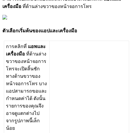
เ
ค
ร
อ
ง
ม
อ
ท
ด
า
น
ล
า
ง
ข
ว
า
ข
อ
ง
ห
น
า
จ
อ
ก
า
ร
โ
ท
ร
ต
ว
เ
ล
อ
ก
เ
ร
ม
ต
น
ข
อ
ง
แ
อ
ป
แ
ล
ะ
เ
ค
ร
อ
ง
ม
อ
ก
า
ร
ค
ล
ก
ท
แ
อ
พ
แ
ล
ะ
เ
ค
ร
อ
ง
ม
อ
ท
ด
า
น
ล
า
ง
ข
ว
า
ข
อ
ง
ห
น
า
จ
อ
ก
า
ร
โ
ท
ร
จ
ะ
เ
ป
ด
ล
น
ช
ก
ท
า
ง
ด
า
น
ข
ว
า
ข
อ
ง
ห
น
า
จ
อ
ก
า
ร
โ
ท
ร
บ
า
ง
แ
อ
ป
ส
า
ม
า
ร
ถ
ข
อ
แ
ล
ะ
ก
ห
น
ด
ค
า
ไ
ด
ด
ง
น
น
ร
า
ย
ก
า
ร
ข
อ
ง
ค
ณ
จ
ง
อ
า
จ
ด
แ
ต
ก
ต
า
ง
ไ
ป
จ
า
ก
ร
ป
ภ
า
พ
น
เ
ล
ก
น
อ
ย