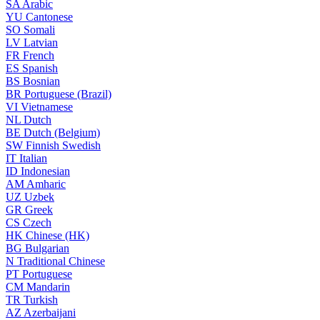
SA
Arabic
YU
Cantonese
SO
Somali
LV
Latvian
FR
French
ES
Spanish
BS
Bosnian
BR
Portuguese (Brazil)
VI
Vietnamese
NL
Dutch
BE
Dutch (Belgium)
SW
Finnish Swedish
IT
Italian
ID
Indonesian
AM
Amharic
UZ
Uzbek
GR
Greek
CS
Czech
HK
Chinese (HK)
BG
Bulgarian
N
Traditional Chinese
PT
Portuguese
CM
Mandarin
TR
Turkish
AZ
Azerbaijani