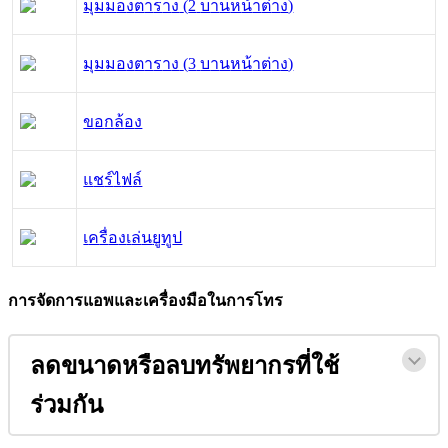
ม
ม
ม
อ
ง
ต
า
ร
า
ง
(
2
บ
า
น
ห
น
า
ต
า
ง
)
ม
ม
ม
อ
ง
ต
า
ร
า
ง
(
3
บ
า
น
ห
น
า
ต
า
ง
)
ข
อ
ก
ล
อ
ง
แ
ช
ร
ไ
ฟ
ล
เ
ค
ร
อ
ง
เ
ล
น
ย
ท
ป
ก
า
ร
จ
ด
ก
า
ร
แ
อ
พ
แ
ล
ะ
เ
ค
ร
อ
ง
ม
อ
ใ
น
ก
า
ร
โ
ท
ร
ล
ด
ข
น
า
ด
ห
ร
อ
ล
บ
ท
ร
พ
ย
า
ก
ร
ท
ใ
ช
ร
ว
ม
ก
น