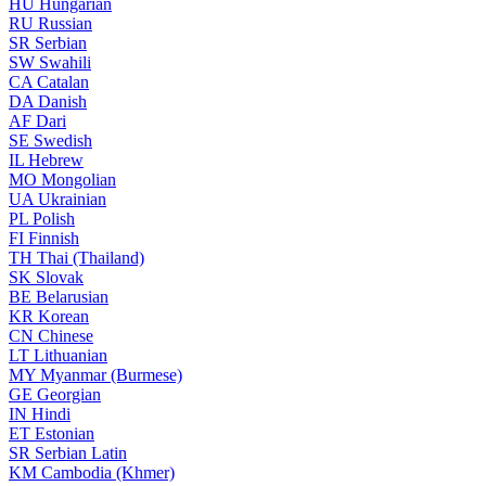
HU
Hungarian
RU
Russian
SR
Serbian
SW
Swahili
CA
Catalan
DA
Danish
AF
Dari
SE
Swedish
IL
Hebrew
MO
Mongolian
UA
Ukrainian
PL
Polish
FI
Finnish
TH
Thai (Thailand)
SK
Slovak
BE
Belarusian
KR
Korean
CN
Chinese
LT
Lithuanian
MY
Myanmar (Burmese)
GE
Georgian
IN
Hindi
ET
Estonian
SR
Serbian Latin
KM
Cambodia (Khmer)