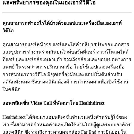
และทรัพยากรของคุณในแฮงเอาท์วิดีโอ
ค
ณ
ส
า
ม
า
ร
ถ
ท
อ
ะ
ไ
ร
ไ
ด
บ
า
ง
ด
ว
ย
แ
อ
ป
แ
ล
ะ
เ
ค
ร
อ
ง
ม
อ
แ
ฮ
ง
เ
อ
า
ท
ว
ด
โ
อ
ค
ณ
ส
า
ม
า
ร
ถ
แ
ช
ร
ห
น
า
จ
อ
แ
ช
ร
แ
ล
ะ
ใ
ส
ค
อ
ธ
บ
า
ย
ป
ร
ะ
ก
อ
บ
เ
อ
ก
ส
า
ร
แ
ล
ะ
ร
ป
ภ
า
พ
ท
ง
า
น
ร
ว
ม
ก
น
บ
น
ไ
ว
ท
บ
อ
ร
ด
ท
แ
ช
ร
ด
า
ว
น
โ
ห
ล
ด
ไ
ฟ
ล
ท
แ
ช
ร
แ
ล
ะ
แ
ช
ร
ก
ล
อ
ง
ห
ล
า
ย
ต
ว
ร
ว
ม
ถ
ง
ก
ล
อ
ง
แ
ล
ะ
ข
อ
บ
เ
ข
ต
ท
า
ง
ก
า
ร
แ
พ
ท
ย
ใ
น
ร
ะ
ห
ว
า
ง
ก
า
ร
ป
ร
ก
ษ
า
ห
า
ร
อ
โ
ด
ย
ใ
ช
แ
อ
ป
แ
ล
ะ
เ
ค
ร
อ
ง
ม
อ
ก
า
ร
ส
น
ท
น
า
ท
า
ง
ว
ด
โ
อ
ม
ช
ด
เ
ค
ร
อ
ง
ม
อ
แ
ล
ะ
แ
อ
ป
เ
ร
ม
ต
น
ส
ห
ร
บ
ค
ล
น
ก
ท
ง
ห
ม
ด
ซ
ง
บ
า
ง
ค
ล
น
ก
ต
อ
ง
ม
ก
า
ร
ก
ห
น
ด
ค
า
เ
พ
อ
เ
ป
ด
ใ
ช
ง
า
น
ใ
น
ค
ล
น
ก
แ
อ
พ
พ
ล
เ
ค
ช
น
Video
Call
ท
พ
ฒ
น
า
โ
ด
ย
Healthdirect
Healthdirect
ไ
ด
พ
ฒ
น
า
แ
อ
ป
พ
ล
เ
ค
ช
น
จ
น
ว
น
ห
น
ง
ส
ห
ร
บ
ผ
ใ
ช
ข
อ
ง
เ
ร
า
ซ
ง
ส
า
ม
า
ร
ถ
ก
ห
น
ด
ค
า
แ
ล
ะ
เ
ป
ด
ใ
ช
ง
า
น
โ
ด
ย
ผ
ด
แ
ล
ร
ะ
บ
บ
อ
ง
ค
ก
ร
แ
ล
ะ
ค
ล
น
ก
ซ
ง
ร
ว
ม
ถ
ง
ก
า
ร
ค
ว
บ
ค
ม
ก
ล
อ
ง
Far
End
ก
า
ร
ย
น
ย
อ
ม
ใ
น