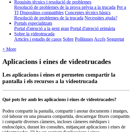
Requisits tècnics i resolució de problemes
Resolució de problemes de la prova prèvia a la trucada
Per a
TI
Dispositius compatibles
Conceptes tècnics bàsics
Resolució de problemes de la trucada
Necessites ajuda?
Portals especialitzats
Portal d'atenció a la gent gran
Portal d'atenció primària
Sobre la videotrucada
Articles i estudis de casos
Sobre
Polítiques
Accés
Seguretat
+ More
Aplicacions i eines de videotrucades
Les aplicacions i eines et permeten compartir la
pantalla i els recursos a la videotrucada
Qu
è
pots
fer
amb
les
aplicacions
i
eines
de
videotrucades
?
Podeu
compartir
la
pantalla
,
compartir
i
anotar
documents
i
imatges
,
col
·
laborar
en
una
pissarra
compartida
,
descarregar
fitxers
compartits
i
compartir
diverses
c
à
meres
,
incloses
c
à
meres
m
è
diques
i
endosc
ò
pics
,
durant
les
consultes
,
mitjan
ç
ant
aplicacions
i
eines
de