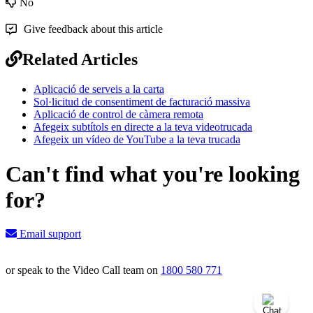
No
Give feedback about this article
Related Articles
Aplicació de serveis a la carta
Sol·licitud de consentiment de facturació massiva
Aplicació de control de càmera remota
Afegeix subtítols en directe a la teva videotrucada
Afegeix un vídeo de YouTube a la teva trucada
Can't find what you're looking
for?
Email support
or speak to the Video Call team on
1800 580 771
Knowledge Base Software powered by Helpjuice