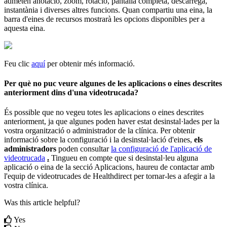
admeten
anotaci
ó
,
zoom
,
rotaci
ó
,
pantalla
completa
,
desc
à
rrega
,
instant
à
nia
i
diverses
altres
funcions
.
Quan
compartiu
una
eina
,
la
barra
d
'
eines
de
recursos
mostrar
à
les
opcions
disponibles
per
a
aquesta
eina
.
Feu
clic
aqu
í
per
obtenir
m
é
s
informaci
ó
.
Per
qu
è
no
puc
veure
algunes
de
les
aplicacions
o
eines
descrites
anteriorment
dins
d
'
una
videotrucada
?
É
s
possible
que
no
vegeu
totes
les
aplicacions
o
eines
descrites
anteriorment
,
ja
que
algunes
poden
haver
estat
desinstal
·
lades
per
la
vostra
organitzaci
ó
o
administrador
de
la
cl
í
nica
.
Per
obtenir
informaci
ó
sobre
la
configuraci
ó
i
la
desinstal
·
laci
ó
d
'
eines
,
els
administradors
poden
consultar
la
configuraci
ó
de
l
'
aplicaci
ó
de
videotrucada
.
Tingueu
en
compte
que
si
desinstal
·
leu
alguna
aplicaci
ó
o
eina
de
la
secci
ó
Aplicacions
,
haureu
de
contactar
amb
l
'
equip
de
videotrucades
de
Healthdirect
per
tornar
-
les
a
afegir
a
la
vostra
cl
í
nica
.
Was this article helpful?
Yes