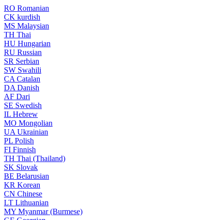
RO
Romanian
CK
kurdish
MS
Malaysian
TH
Thai
HU
Hungarian
RU
Russian
SR
Serbian
SW
Swahili
CA
Catalan
DA
Danish
AF
Dari
SE
Swedish
IL
Hebrew
MO
Mongolian
UA
Ukrainian
PL
Polish
FI
Finnish
TH
Thai (Thailand)
SK
Slovak
BE
Belarusian
KR
Korean
CN
Chinese
LT
Lithuanian
MY
Myanmar (Burmese)