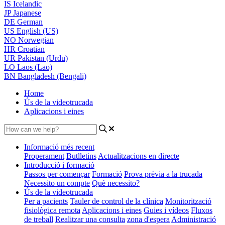
IS
Icelandic
JP
Japanese
DE
German
US
English (US)
NO
Norwegian
HR
Croatian
UR
Pakistan (Urdu)
LO
Laos (Lao)
BN
Bangladesh (Bengali)
Home
Ús de la videotrucada
Aplicacions i eines
Informació més recent
Properament
Butlletins
Actualitzacions en directe
Introducció i formació
Passos per començar
Formació
Prova prèvia a la trucada
Necessito un compte
Què necessito?
Ús de la videotrucada
Per a pacients
Tauler de control de la clínica
Monitorització
fisiològica remota
Aplicacions i eines
Guies i vídeos
Fluxos
de treball
Realitzar una consulta
zona d'espera
Administració