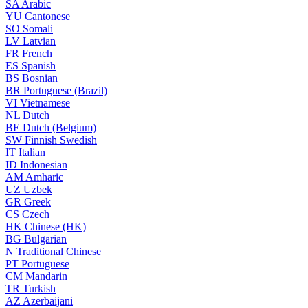
SA
Arabic
YU
Cantonese
SO
Somali
LV
Latvian
FR
French
ES
Spanish
BS
Bosnian
BR
Portuguese (Brazil)
VI
Vietnamese
NL
Dutch
BE
Dutch (Belgium)
SW
Finnish Swedish
IT
Italian
ID
Indonesian
AM
Amharic
UZ
Uzbek
GR
Greek
CS
Czech
HK
Chinese (HK)
BG
Bulgarian
N
Traditional Chinese
PT
Portuguese
CM
Mandarin
TR
Turkish
AZ
Azerbaijani