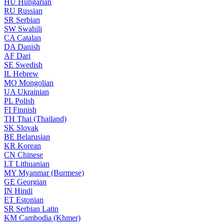
HU
Hungarian
RU
Russian
SR
Serbian
SW
Swahili
CA
Catalan
DA
Danish
AF
Dari
SE
Swedish
IL
Hebrew
MO
Mongolian
UA
Ukrainian
PL
Polish
FI
Finnish
TH
Thai (Thailand)
SK
Slovak
BE
Belarusian
KR
Korean
CN
Chinese
LT
Lithuanian
MY
Myanmar (Burmese)
GE
Georgian
IN
Hindi
ET
Estonian
SR
Serbian Latin
KM
Cambodia (Khmer)