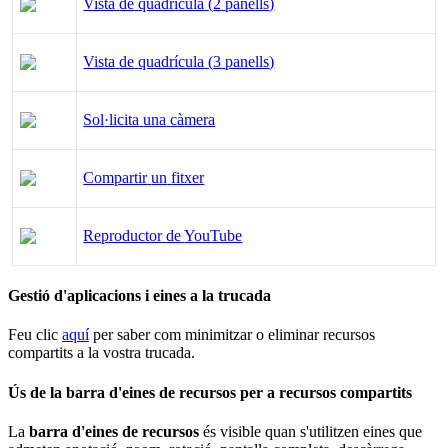
Vista
de
quadr
í
cula
(
2
panells
)
Vista
de
quadr
í
cula
(
3
panells
)
Sol
·
licita
una
c
à
mera
Compartir
un
fitxer
Reproductor
de
YouTube
Gesti
ó
d
'
aplicacions
i
eines
a
la
trucada
Feu
clic
aqu
í
per
saber
com
minimitzar
o
eliminar
recursos
compartits
a
la
vostra
trucada
.
Ú
s
de
la
barra
d
'
eines
de
recursos
per
a
recursos
compartits
La
barra
d
'
eines
de
recursos
é
s
visible
quan
s
'
utilitzen
eines
que