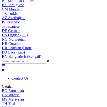
N
Traditional Chinese
PT
Portuguese
CM
Mandarin
TR
Turkish
AZ
Azerbaijani
IS
Icelandic
JP
Japanese
DE
German
US
English (US)
NO
Norwegian
HR
Croatian
UR
Pakistan (Urdu)
LO
Laos (Lao)
BN
Bangladesh (Bengali)
Contact Us
Catalan
RO
Romanian
CK
kurdish
MS
Malaysian
TH
Thai