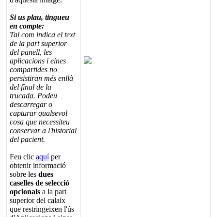
Si
us
plau
,
tingueu
en
compte
:
Tal
com
indica
el
text
de
la
part
superior
del
panell
,
les
aplicacions
i
eines
compartides
no
persistiran
m
é
s
enll
à
del
final
de
la
trucada
.
Podeu
descarregar
o
capturar
qualsevol
cosa
que
necessiteu
conservar
a
l
'
historial
del
pacient
.
Feu
clic
aqu
í
per
obtenir
informaci
ó
sobre
les
dues
caselles
de
selecci
ó
opcionals
a
la
part
superior
del
calaix
que
restringeixen
l
'
ú
s