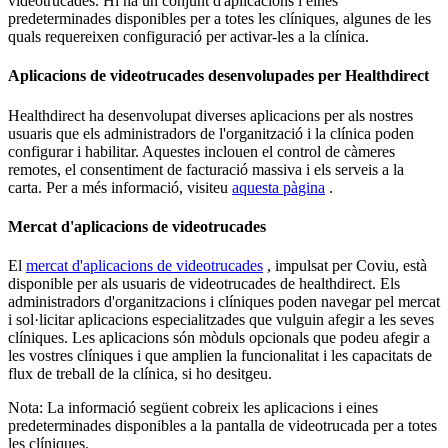
videotrucades
.
Hi
ha
un
conjunt
d
'
aplicacions
i
eines
predeterminades
disponibles
per
a
totes
les
cl
í
niques
,
algunes
de
les
quals
requereixen
configuraci
ó
per
activar
-
les
a
la
cl
í
nica
.
Aplicacions
de
videotrucades
desenvolupades
per
Healthdirect
Healthdirect
ha
desenvolupat
diverses
aplicacions
per
als
nostres
usuaris
que
els
administradors
de
l
'
organitzaci
ó
i
la
cl
í
nica
poden
configurar
i
habilitar
.
Aquestes
inclouen
el
control
de
c
à
meres
remotes
,
el
consentiment
de
facturaci
ó
massiva
i
els
serveis
a
la
carta
.
Per
a
m
é
s
informaci
ó
,
visiteu
aquesta
p
à
gina
.
Mercat
d
'
aplicacions
de
videotrucades
El
mercat
d
'
aplicacions
de
videotrucades
,
impulsat
per
Coviu
,
est
à
disponible
per
als
usuaris
de
videotrucades
de
healthdirect
.
Els
administradors
d
'
organitzacions
i
cl
í
niques
poden
navegar
pel
mercat
i
sol
·
licitar
aplicacions
especialitzades
que
vulguin
afegir
a
les
seves
cl
í
niques
.
Les
aplicacions
s
ó
n
m
ò
duls
opcionals
que
podeu
afegir
a
les
vostres
cl
í
niques
i
que
amplien
la
funcionalitat
i
les
capacitats
de
flux
de
treball
de
la
cl
í
nica
,
si
ho
desitgeu
.
Nota
:
La
informaci
ó
seg
ü
ent
cobreix
les
aplicacions
i
eines
predeterminades
disponibles
a
la
pantalla
de
videotrucada
per
a
totes
les
cl
í
niques
.