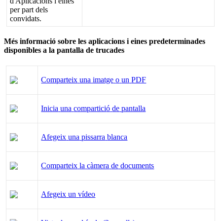
d
'
Aplicacions
i
eines
per
part
dels
convidats
.
M
é
s
informaci
ó
sobre
les
aplicacions
i
eines
predeterminades
disponibles
a
la
pantalla
de
trucades
Comparteix
una
imatge
o
un
PDF
Inicia
una
compartici
ó
de
pantalla
Afegeix
una
pissarra
blanca
Comparteix
la
c
à
mera
de
documents
Afegeix
un
v
í
deo