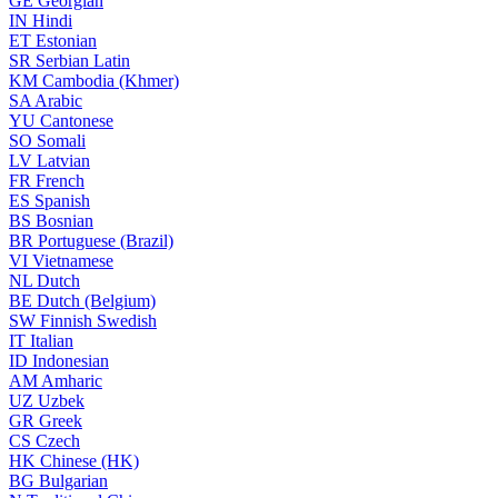
GE
Georgian
IN
Hindi
ET
Estonian
SR
Serbian Latin
KM
Cambodia (Khmer)
SA
Arabic
YU
Cantonese
SO
Somali
LV
Latvian
FR
French
ES
Spanish
BS
Bosnian
BR
Portuguese (Brazil)
VI
Vietnamese
NL
Dutch
BE
Dutch (Belgium)
SW
Finnish Swedish
IT
Italian
ID
Indonesian
AM
Amharic
UZ
Uzbek
GR
Greek
CS
Czech
HK
Chinese (HK)
BG
Bulgarian