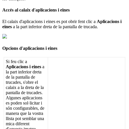
Acc
é
s
al
calaix
d
'
aplicacions
i
eines
El
calaix
d
'
aplicacions
i
eines
es
pot
obrir
fent
clic
a
Aplicacions
i
eines
a
la
part
inferior
dreta
de
la
pantalla
de
trucada
.
Opcions
d
'
aplicacions
i
eines
Si
feu
clic
a
Aplicacions
i
eines
a
la
part
inferior
dreta
de
la
pantalla
de
trucades
,
s
'
obre
el
calaix
a
la
dreta
de
la
pantalla
de
trucades
.
Algunes
aplicacions
es
poden
sol
·
licitar
i
s
ó
n
configurables
,
de
manera
que
la
vostra
llista
pot
semblar
una
mica
diferent
d
'
aquesta
imatge
.