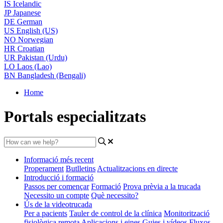
IS
Icelandic
JP
Japanese
DE
German
US
English (US)
NO
Norwegian
HR
Croatian
UR
Pakistan (Urdu)
LO
Laos (Lao)
BN
Bangladesh (Bengali)
Home
Portals especialitzats
Informació més recent
Properament
Butlletins
Actualitzacions en directe
Introducció i formació
Passos per començar
Formació
Prova prèvia a la trucada
Necessito un compte
Què necessito?
Ús de la videotrucada
Per a pacients
Tauler de control de la clínica
Monitorització
fisiològica remota
Aplicacions i eines
Guies i vídeos
Fluxos