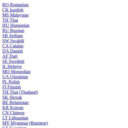
RO
Romanian
CK
kurdish
MS
Malaysian
TH
Thai
HU
Hungarian
RU
Russian
SR
Serbian
SW
Swahili
CA
Catalan
DA
Danish
AF
Dari
SE
Swedish
IL
Hebrew
MO
Mongolian
UA
Ukrainian
PL
Polish
FI
Finnish
TH
Thai (Thailand)
SK
Slovak
BE
Belarusian
KR
Korean
CN
Chinese
LT
Lithuanian
MY
Myanmar (Burmese)