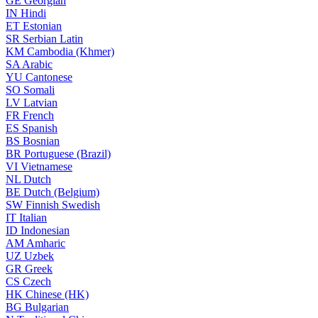
GE
Georgian
IN
Hindi
ET
Estonian
SR
Serbian Latin
KM
Cambodia (Khmer)
SA
Arabic
YU
Cantonese
SO
Somali
LV
Latvian
FR
French
ES
Spanish
BS
Bosnian
BR
Portuguese (Brazil)
VI
Vietnamese
NL
Dutch
BE
Dutch (Belgium)
SW
Finnish Swedish
IT
Italian
ID
Indonesian
AM
Amharic
UZ
Uzbek
GR
Greek
CS
Czech
HK
Chinese (HK)
BG
Bulgarian