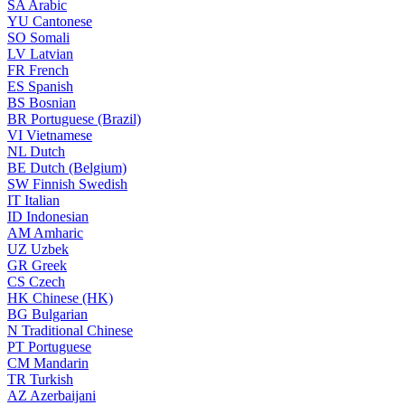
SA
Arabic
YU
Cantonese
SO
Somali
LV
Latvian
FR
French
ES
Spanish
BS
Bosnian
BR
Portuguese (Brazil)
VI
Vietnamese
NL
Dutch
BE
Dutch (Belgium)
SW
Finnish Swedish
IT
Italian
ID
Indonesian
AM
Amharic
UZ
Uzbek
GR
Greek
CS
Czech
HK
Chinese (HK)
BG
Bulgarian
N
Traditional Chinese
PT
Portuguese
CM
Mandarin
TR
Turkish
AZ
Azerbaijani