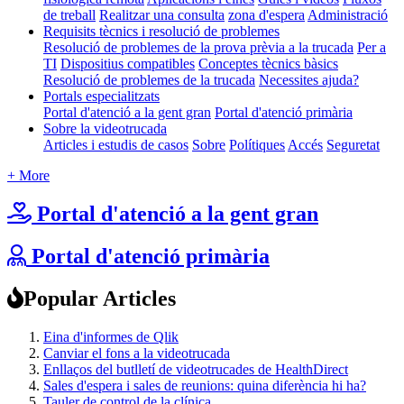
de treball
Realitzar una consulta
zona d'espera
Administració
Requisits tècnics i resolució de problemes
Resolució de problemes de la prova prèvia a la trucada
Per a
TI
Dispositius compatibles
Conceptes tècnics bàsics
Resolució de problemes de la trucada
Necessites ajuda?
Portals especialitzats
Portal d'atenció a la gent gran
Portal d'atenció primària
Sobre la videotrucada
Articles i estudis de casos
Sobre
Polítiques
Accés
Seguretat
+ More
Portal d'atenció a la gent gran
Portal d'atenció primària
Popular Articles
Eina d'informes de Qlik
Canviar el fons a la videotrucada
Enllaços del butlletí de videotrucades de HealthDirect
Sales d'espera i sales de reunions: quina diferència hi ha?
Tauler de control de la clínica