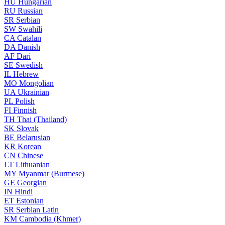
HU
Hungarian
RU
Russian
SR
Serbian
SW
Swahili
CA
Catalan
DA
Danish
AF
Dari
SE
Swedish
IL
Hebrew
MO
Mongolian
UA
Ukrainian
PL
Polish
FI
Finnish
TH
Thai (Thailand)
SK
Slovak
BE
Belarusian
KR
Korean
CN
Chinese
LT
Lithuanian
MY
Myanmar (Burmese)
GE
Georgian
IN
Hindi
ET
Estonian
SR
Serbian Latin
KM
Cambodia (Khmer)