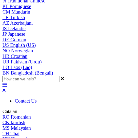
N
Traditional Chinese
PT
Portuguese
CM
Mandarin
TR
Turkish
AZ
Azerbaijani
IS
Icelandic
JP
Japanese
DE
German
US
English (US)
NO
Norwegian
HR
Croatian
UR
Pakistan (Urdu)
LO
Laos (Lao)
BN
Bangladesh (Bengali)
Contact Us
Catalan
RO
Romanian
CK
kurdish
MS
Malaysian
TH
Thai