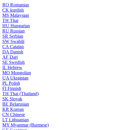
RO
Romanian
CK
kurdish
MS
Malaysian
TH
Thai
HU
Hungarian
RU
Russian
SR
Serbian
SW
Swahili
CA
Catalan
DA
Danish
AF
Dari
SE
Swedish
IL
Hebrew
MO
Mongolian
UA
Ukrainian
PL
Polish
FI
Finnish
TH
Thai (Thailand)
SK
Slovak
BE
Belarusian
KR
Korean
CN
Chinese
LT
Lithuanian
MY
Myanmar (Burmese)