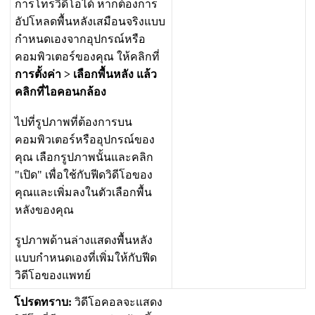
ก
า
ร
โ
ท
ร
ว
ด
โ
อ
ไ
ด
ห
า
ก
ต
อ
ง
ก
า
ร
อ
ป
โ
ห
ล
ด
พ
น
ห
ล
ง
เ
ส
ม
อ
น
จ
ร
ง
แ
บ
บ
ก
ห
น
ด
เ
อ
ง
จ
า
ก
อ
ป
ก
ร
ณ
ห
ร
อ
ค
อ
ม
พ
ว
เ
ต
อ
ร
ข
อ
ง
ค
ณ
ใ
ห
ค
ล
ก
ท
ก
า
ร
ต
ง
ค
า
>
เ
ล
อ
ก
พ
น
ห
ล
ง
แ
ล
ว
ค
ล
ก
ท
ไ
อ
ค
อ
น
ก
ล
อ
ง
ไ
ป
ท
ร
ป
ภ
า
พ
ท
ต
อ
ง
ก
า
ร
บ
น
ค
อ
ม
พ
ว
เ
ต
อ
ร
ห
ร
อ
อ
ป
ก
ร
ณ
ข
อ
ง
ค
ณ
เ
ล
อ
ก
ร
ป
ภ
า
พ
น
น
แ
ล
ะ
ค
ล
ก
"
เ
ป
ด
"
เ
พ
อ
ใ
ช
ก
บ
ฟ
ด
ว
ด
โ
อ
ข
อ
ง
ค
ณ
แ
ล
ะ
เ
พ
ม
ล
ง
ใ
น
ต
ว
เ
ล
อ
ก
พ
น
ห
ล
ง
ข
อ
ง
ค
ณ
ร
ป
ภ
า
พ
ด
า
น
ล
า
ง
แ
ส
ด
ง
พ
น
ห
ล
ง
แ
บ
บ
ก
ห
น
ด
เ
อ
ง
ท
เ
พ
ม
ใ
ห
ก
บ
ฟ
ด
ว
ด
โ
อ
ข
อ
ง
แ
พ
ท
ย
โ
ป
ร
ด
ท
ร
า
บ
:
ว
ด
โ
อ
ค
อ
ล
จ
ะ
แ
ส
ด
ง