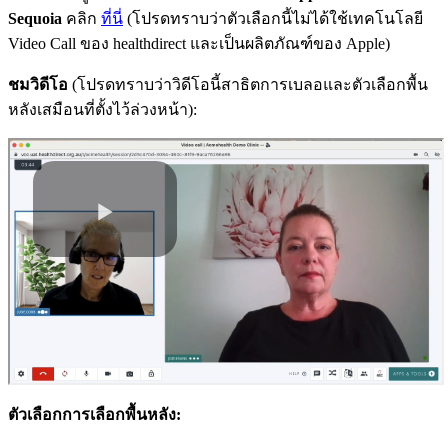
Sequoia
ค
ล
ก
ท
น
(
โ
ป
ร
ด
ท
ร
า
บ
ว
า
ต
ว
เ
ล
อ
ก
น
ไ
ม
ไ
ด
ใ
ช
เ
ท
ค
โ
น
โ
ล
ย
Video
Call
ข
อ
ง
healthdirect
แ
ล
ะ
เ
ป
น
ผ
ล
ต
ภ
ณ
ฑ
ข
อ
ง
Apple
)
ช
ม
ว
ด
โ
อ
(
โ
ป
ร
ด
ท
ร
า
บ
ว
า
ว
ด
โ
อ
น
ส
า
ธ
ต
ก
า
ร
เ
บ
ล
อ
แ
ล
ะ
ต
ว
เ
ล
อ
ก
พ
น
ห
ล
ง
เ
ส
ม
อ
น
ท
ต
ง
ไ
ว
ล
ว
ง
ห
น
า
)
:
ต
ว
เ
ล
อ
ก
ก
า
ร
เ
ล
อ
ก
พ
น
ห
ล
ง
: