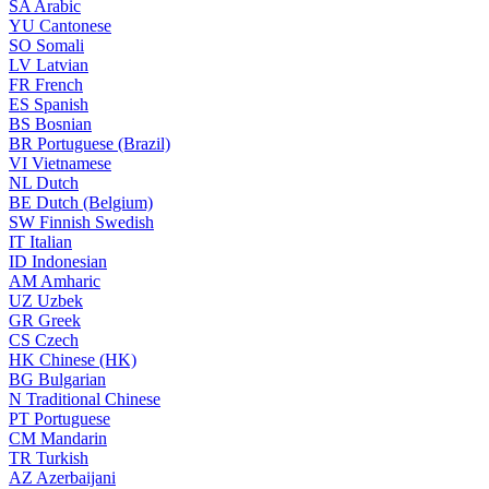
SA
Arabic
YU
Cantonese
SO
Somali
LV
Latvian
FR
French
ES
Spanish
BS
Bosnian
BR
Portuguese (Brazil)
VI
Vietnamese
NL
Dutch
BE
Dutch (Belgium)
SW
Finnish Swedish
IT
Italian
ID
Indonesian
AM
Amharic
UZ
Uzbek
GR
Greek
CS
Czech
HK
Chinese (HK)
BG
Bulgarian
N
Traditional Chinese
PT
Portuguese
CM
Mandarin
TR
Turkish
AZ
Azerbaijani