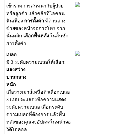
เ
ข
า
ร
ว
ม
ก
า
ร
ส
น
ท
น
า
ก
บ
ผ
ป
ว
ย
ห
ร
อ
ล
ก
ค
า
แ
ล
ว
ค
ล
ก
ท
ไ
อ
ค
อ
น
ฟ
น
เ
ฟ
อ
ง
ก
า
ร
ต
ง
ค
า
ท
ด
า
น
ล
า
ง
ซ
า
ย
ข
อ
ง
ห
น
า
จ
อ
ก
า
ร
โ
ท
ร
จ
า
ก
น
น
ค
ล
ก
เ
ล
อ
ก
พ
น
ห
ล
ง
ใ
น
ล
น
ช
ก
ก
า
ร
ต
ง
ค
า
เ
บ
ล
อ
ม
3
ร
ะ
ด
บ
ค
ว
า
ม
เ
บ
ล
อ
ใ
ห
เ
ล
อ
ก
:
แ
ส
ง
ส
ว
า
ง
ป
า
น
ก
ล
า
ง
ห
น
ก
เ
ม
อ
ว
า
ง
เ
ม
า
ส
เ
ห
น
อ
ต
ว
เ
ล
อ
ก
เ
บ
ล
อ
3
แ
บ
บ
จ
ะ
แ
ส
ด
ง
ข
อ
ค
ว
า
ม
แ
ส
ด
ง
ร
ะ
ด
บ
ค
ว
า
ม
เ
บ
ล
อ
เ
ล
อ
ก
ร
ะ
ด
บ
ค
ว
า
ม
เ
บ
ล
อ
ท
ต
อ
ง
ก
า
ร
แ
ล
ว
พ
น
ห
ล
ง
ข
อ
ง
ค
ณ
จ
ะ
อ
ป
เ
ด
ต
ใ
น
ห
น
า
จ
อ
ว
ด
โ
อ
ค
อ
ล