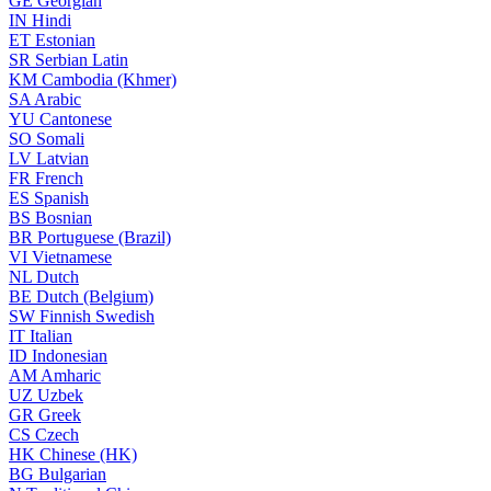
GE
Georgian
IN
Hindi
ET
Estonian
SR
Serbian Latin
KM
Cambodia (Khmer)
SA
Arabic
YU
Cantonese
SO
Somali
LV
Latvian
FR
French
ES
Spanish
BS
Bosnian
BR
Portuguese (Brazil)
VI
Vietnamese
NL
Dutch
BE
Dutch (Belgium)
SW
Finnish Swedish
IT
Italian
ID
Indonesian
AM
Amharic
UZ
Uzbek
GR
Greek
CS
Czech
HK
Chinese (HK)
BG
Bulgarian