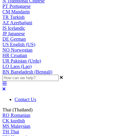
N
Traditional Chinese
PT
Portuguese
CM
Mandarin
TR
Turkish
AZ
Azerbaijani
IS
Icelandic
JP
Japanese
DE
German
US
English (US)
NO
Norwegian
HR
Croatian
UR
Pakistan (Urdu)
LO
Laos (Lao)
BN
Bangladesh (Bengali)
Contact Us
Thai (Thailand)
RO
Romanian
CK
kurdish
MS
Malaysian
TH
Thai