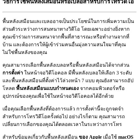
วิธีการใช้พื้นหลังเสมือนหรือเบลอสำหรับการโทรวิดีโอ
พ
น
ห
ล
ง
เ
ส
ม
อ
น
แ
ล
ะ
เ
บ
ล
อ
อ
า
จ
เ
ป
น
ป
ร
ะ
โ
ย
ช
น
ใ
น
ก
า
ร
เ
พ
ม
ค
ว
า
ม
เ
ป
น
ส
ว
น
ต
ว
ร
ะ
ห
ว
า
ง
ก
า
ร
ส
น
ท
น
า
ท
า
ง
ว
ด
โ
อ
โ
ด
ย
เ
ฉ
พ
า
ะ
อ
ย
า
ง
ย
ง
ห
า
ก
ค
ณ
เ
ข
า
ร
ว
ม
ก
า
ร
ส
น
ท
น
า
จ
า
ก
พ
น
ท
ส
า
ธ
า
ร
ณ
ะ
ห
ร
อ
ท
ง
า
น
จ
า
ก
ท
บ
า
น
แ
ล
ะ
ต
อ
ง
ก
า
ร
ใ
ห
ผ
เ
ข
า
ร
ว
ม
ค
น
อ
น
ม
ง
ค
ว
า
ม
ส
น
ใ
จ
ม
า
ท
ค
ณ
ไ
ม
ใ
ช
พ
น
ห
ล
ง
ข
อ
ง
ค
ณ
ค
ณ
ส
า
ม
า
ร
ถ
เ
ล
อ
ก
พ
น
ห
ล
ง
เ
บ
ล
อ
ห
ร
อ
พ
น
ห
ล
ง
เ
ส
ม
อ
น
ไ
ด
จ
า
ก
ส
ว
น
ก
า
ร
ต
ง
ค
า
ใ
น
ห
น
า
จ
อ
ว
ด
โ
อ
ค
อ
ล
ม
พ
น
ห
ล
ง
เ
บ
ล
อ
ใ
ห
เ
ล
อ
ก
3
ร
ะ
ด
บ
แ
ล
ะ
พ
น
ห
ล
ง
เ
ส
ม
อ
น
ท
ต
ง
ค
า
ไ
ว
ล
ว
ง
ห
น
า
7
แ
บ
บ
ค
ณ
ย
ง
ส
า
ม
า
ร
ถ
อ
ป
โ
ห
ล
ด
พ
น
ห
ล
ง
เ
ส
ม
อ
น
แ
บ
บ
ก
ห
น
ด
เ
อ
ง
จ
า
ก
ค
อ
ม
พ
ว
เ
ต
อ
ร
ห
ร
อ
อ
ป
ก
ร
ณ
ข
อ
ง
ค
ณ
เ
พ
อ
ใ
ช
ใ
น
ห
น
า
จ
อ
ว
ด
โ
อ
ค
อ
ล
ไ
ด
อ
ก
ด
ว
ย
เ
ม
อ
ค
ณ
เ
ล
อ
ก
พ
น
ห
ล
ง
ท
ต
อ
ง
ก
า
ร
แ
ล
ว
ก
า
ร
ต
ง
ค
า
น
จ
ะ
ถ
ก
จ
ด
จ
ส
ห
ร
บ
ก
า
ร
โ
ท
ร
ว
ด
โ
อ
ค
ร
ง
ต
อ
ไ
ป
อ
ย
า
ง
ไ
ร
ก
ต
า
ม
ค
ณ
ส
า
ม
า
ร
ถ
เ
ป
ล
ย
น
ก
า
ร
เ
ล
อ
ก
ข
อ
ง
ค
ณ
ไ
ด
ต
ล
อ
ด
เ
ว
ล
า
ใ
น
ร
ะ
ห
ว
า
ง
ก
า
ร
โ
ท
ร
ส
ห
ร
บ
ข
อ
ม
ล
เ
ก
ย
ว
ก
บ
พ
น
ห
ล
ง
เ
ส
ม
อ
น
ข
อ
ง
Apple
เ
ม
อ
ใ
ช
macOS