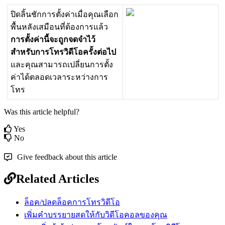
ป
ด
ล
น
ช
ก
ก
า
ร
ต
ง
ค
า
เ
ม
อ
ค
ณ
เ
ล
อ
ก
พ
น
ห
ล
ง
เ
ส
ม
อ
น
ท
ต
อ
ง
ก
า
ร
แ
ล
ว
ก
า
ร
ต
ง
ค
า
น
จ
ะ
ถ
ก
จ
ด
จ
ไ
ว
ส
ห
ร
บ
ก
า
ร
โ
ท
ร
ว
ด
โ
อ
ค
ร
ง
ต
อ
ไ
ป
แ
ล
ะ
ค
ณ
ส
า
ม
า
ร
ถ
เ
ป
ล
ย
น
ก
า
ร
ต
ง
ค
า
ไ
ด
ต
ล
อ
ด
เ
ว
ล
า
ร
ะ
ห
ว
า
ง
ก
า
ร
โ
ท
ร
Was this article helpful?
Yes
No
Give feedback about this article
Related Articles
ล็อค/ปลดล็อคการโทรวิดีโอ
เพิ่มคำบรรยายสดให้กับวิดีโอคอลของคุณ