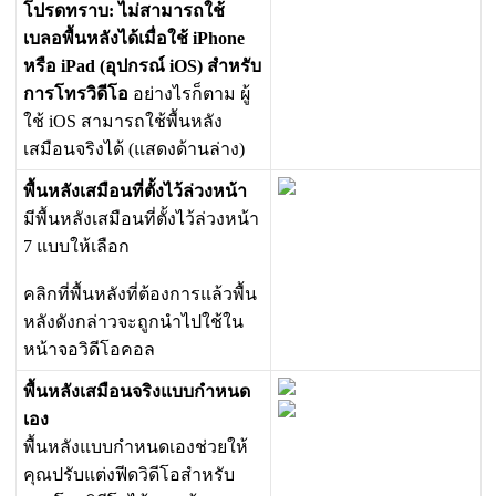
โ
ป
ร
ด
ท
ร
า
บ
:
ไ
ม
ส
า
ม
า
ร
ถ
ใ
ช
เ
บ
ล
อ
พ
น
ห
ล
ง
ไ
ด
เ
ม
อ
ใ
ช
iPhone
ห
ร
อ
iPad
(
อ
ป
ก
ร
ณ
iOS
)
ส
ห
ร
บ
ก
า
ร
โ
ท
ร
ว
ด
โ
อ
อ
ย
า
ง
ไ
ร
ก
ต
า
ม
ผ
ใ
ช
iOS
ส
า
ม
า
ร
ถ
ใ
ช
พ
น
ห
ล
ง
เ
ส
ม
อ
น
จ
ร
ง
ไ
ด
(
แ
ส
ด
ง
ด
า
น
ล
า
ง
)
พ
น
ห
ล
ง
เ
ส
ม
อ
น
ท
ต
ง
ไ
ว
ล
ว
ง
ห
น
า
ม
พ
น
ห
ล
ง
เ
ส
ม
อ
น
ท
ต
ง
ไ
ว
ล
ว
ง
ห
น
า
7
แ
บ
บ
ใ
ห
เ
ล
อ
ก
ค
ล
ก
ท
พ
น
ห
ล
ง
ท
ต
อ
ง
ก
า
ร
แ
ล
ว
พ
น
ห
ล
ง
ด
ง
ก
ล
า
ว
จ
ะ
ถ
ก
น
ไ
ป
ใ
ช
ใ
น
ห
น
า
จ
อ
ว
ด
โ
อ
ค
อ
ล
พ
น
ห
ล
ง
เ
ส
ม
อ
น
จ
ร
ง
แ
บ
บ
ก
ห
น
ด
เ
อ
ง
พ
น
ห
ล
ง
แ
บ
บ
ก
ห
น
ด
เ
อ
ง
ช
ว
ย
ใ
ห
ค
ณ
ป
ร
บ
แ
ต
ง
ฟ
ด
ว
ด
โ
อ
ส
ห
ร
บ