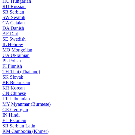
HU
Hungarian
RU
Russian
SR
Serbian
SW
Swahili
CA
Catalan
DA
Danish
AF
Dari
SE
Swedish
IL
Hebrew
MO
Mongolian
UA
Ukrainian
PL
Polish
FI
Finnish
TH
Thai (Thailand)
SK
Slovak
BE
Belarusian
KR
Korean
CN
Chinese
LT
Lithuanian
MY
Myanmar (Burmese)
GE
Georgian
IN
Hindi
ET
Estonian
SR
Serbian Latin
KM
Cambodia (Khmer)