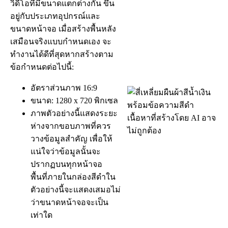
ว
ด
โ
อ
ท
ม
ข
น
า
ด
แ
ต
ก
ต
า
ง
ก
น
ข
น
อ
ย
ก
บ
ป
ร
ะ
เ
ภ
ท
อ
ป
ก
ร
ณ
แ
ล
ะ
ข
น
า
ด
ห
น
า
จ
อ
เ
ม
อ
ส
ร
า
ง
พ
น
ห
ล
ง
เ
ส
ม
อ
น
จ
ร
ง
แ
บ
บ
ก
ห
น
ด
เ
อ
ง
จ
ะ
ท
ง
า
น
ไ
ด
ด
ท
ส
ด
ห
า
ก
ส
ร
า
ง
ต
า
ม
ข
อ
ก
ห
น
ด
ต
อ
ไ
ป
น
:
อ
ต
ร
า
ส
ว
น
ภ
า
พ
16
:
9
ข
น
า
ด
:
1280
x
720
พ
ก
เ
ซ
ล
ภ
า
พ
ต
ว
อ
ย
า
ง
น
แ
ส
ด
ง
ร
ะ
ย
ะ
ห
า
ง
จ
า
ก
ข
อ
บ
ภ
า
พ
ท
ค
ว
ร
ว
า
ง
ข
อ
ม
ล
ส
ค
ญ
เ
พ
อ
ใ
ห
แ
น
ใ
จ
ว
า
ข
อ
ม
ล
น
น
จ
ะ
ป
ร
า
ก
ฏ
บ
น
ท
ก
ห
น
า
จ
อ
พ
น
ท
ภ
า
ย
ใ
น
ก
ล
อ
ง
ส
ด
ใ
น
ต
ว
อ
ย
า
ง
น
จ
ะ
แ
ส
ด
ง
เ
ส
ม
อ
ไ
ม
ว
า
ข
น
า
ด
ห
น
า
จ
อ
จ
ะ
เ
ป
น
เ
ท
า
ใ
ด