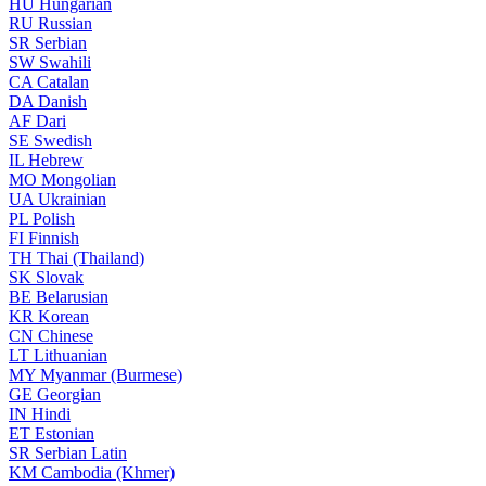
HU
Hungarian
RU
Russian
SR
Serbian
SW
Swahili
CA
Catalan
DA
Danish
AF
Dari
SE
Swedish
IL
Hebrew
MO
Mongolian
UA
Ukrainian
PL
Polish
FI
Finnish
TH
Thai (Thailand)
SK
Slovak
BE
Belarusian
KR
Korean
CN
Chinese
LT
Lithuanian
MY
Myanmar (Burmese)
GE
Georgian
IN
Hindi
ET
Estonian
SR
Serbian Latin
KM
Cambodia (Khmer)