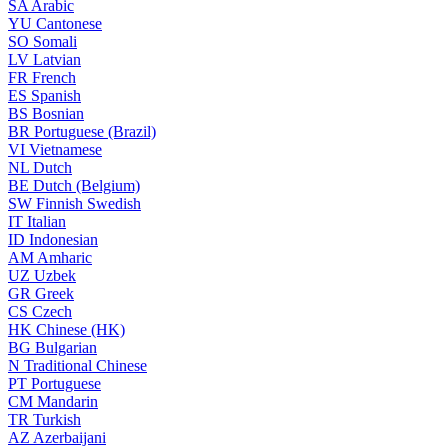
SA
Arabic
YU
Cantonese
SO
Somali
LV
Latvian
FR
French
ES
Spanish
BS
Bosnian
BR
Portuguese (Brazil)
VI
Vietnamese
NL
Dutch
BE
Dutch (Belgium)
SW
Finnish Swedish
IT
Italian
ID
Indonesian
AM
Amharic
UZ
Uzbek
GR
Greek
CS
Czech
HK
Chinese (HK)
BG
Bulgarian
N
Traditional Chinese
PT
Portuguese
CM
Mandarin
TR
Turkish
AZ
Azerbaijani