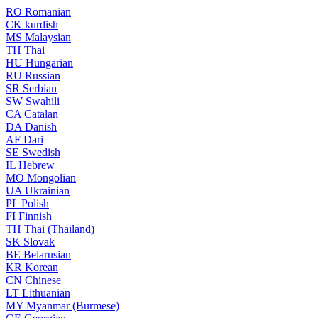
RO
Romanian
CK
kurdish
MS
Malaysian
TH
Thai
HU
Hungarian
RU
Russian
SR
Serbian
SW
Swahili
CA
Catalan
DA
Danish
AF
Dari
SE
Swedish
IL
Hebrew
MO
Mongolian
UA
Ukrainian
PL
Polish
FI
Finnish
TH
Thai (Thailand)
SK
Slovak
BE
Belarusian
KR
Korean
CN
Chinese
LT
Lithuanian
MY
Myanmar (Burmese)