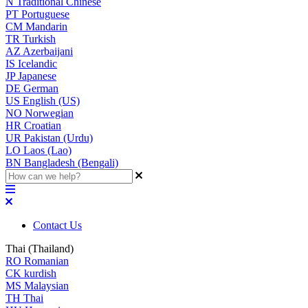
N
Traditional Chinese
PT
Portuguese
CM
Mandarin
TR
Turkish
AZ
Azerbaijani
IS
Icelandic
JP
Japanese
DE
German
US
English (US)
NO
Norwegian
HR
Croatian
UR
Pakistan (Urdu)
LO
Laos (Lao)
BN
Bangladesh (Bengali)
Contact Us
Thai (Thailand)
RO
Romanian
CK
kurdish
MS
Malaysian
TH
Thai