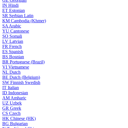
GE
Georgian
IN
Hindi
ET
Estonian
SR
Serbian Latin
KM
Cambodia (Khmer)
SA
Arabic
YU
Cantonese
SO
Somali
LV
Latvian
FR
French
ES
Spanish
BS
Bosnian
BR
Portuguese (Brazil)
VI
Vietnamese
NL
Dutch
BE
Dutch (Belgium)
SW
Finnish Swedish
IT
Italian
ID
Indonesian
AM
Amharic
UZ
Uzbek
GR
Greek
CS
Czech
HK
Chinese (HK)
BG
Bulgarian