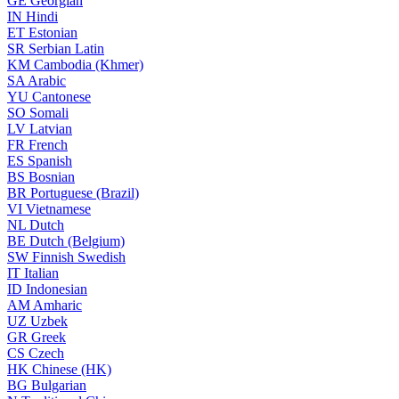
GE
Georgian
IN
Hindi
ET
Estonian
SR
Serbian Latin
KM
Cambodia (Khmer)
SA
Arabic
YU
Cantonese
SO
Somali
LV
Latvian
FR
French
ES
Spanish
BS
Bosnian
BR
Portuguese (Brazil)
VI
Vietnamese
NL
Dutch
BE
Dutch (Belgium)
SW
Finnish Swedish
IT
Italian
ID
Indonesian
AM
Amharic
UZ
Uzbek
GR
Greek
CS
Czech
HK
Chinese (HK)
BG
Bulgarian