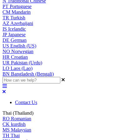
N
Traditional Chinese
PT
Portuguese
CM
Mandarin
TR
Turkish
AZ
Azerbaijani
IS
Icelandic
JP
Japanese
DE
German
US
English (US)
NO
Norwegian
HR
Croatian
UR
Pakistan (Urdu)
LO
Laos (Lao)
BN
Bangladesh (Bengali)
Contact Us
Thai (Thailand)
RO
Romanian
CK
kurdish
MS
Malaysian
TH
Thai