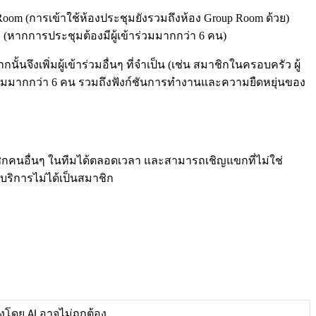
Room
(
ก
า
ร
เ
ข
า
ใ
ช
ห
อ
ง
ป
ร
ะ
ช
ม
ย
ง
ร
ว
ม
ถ
ง
ห
อ
ง
Group
Room
ด
ว
ย
)
ย
(
ห
า
ก
ก
า
ร
ป
ร
ะ
ช
ม
ต
อ
ง
ม
ผ
เ
ข
า
ร
ว
ม
ม
า
ก
ก
ว
า
6
ค
น
)
า
ก
น
น
จ
ง
เ
พ
ม
ผ
เ
ข
า
ร
ว
ม
อ
น
ๆ
ท
จ
เ
ป
น
(
เ
ช
น
ส
ม
า
ช
ก
ใ
น
ค
ร
อ
บ
ค
ร
ว
ผ
ม
ม
า
ก
ก
ว
า
6
ค
น
ร
ว
ม
ถ
ง
ฟ
ง
ก
ช
น
ก
า
ร
ท
ง
า
น
แ
ล
ะ
ค
ว
า
ม
ย
ด
ห
ย
น
ข
อ
ง
ช
ก
ค
น
อ
น
ๆ
ใ
น
ท
ม
ไ
ด
ต
ล
อ
ด
เ
ว
ล
า
แ
ล
ะ
ส
า
ม
า
ร
ถ
เ
ช
ญ
แ
ข
ก
ท
ไ
ม
ใ
ช
บ
ร
ก
า
ร
ไ
ม
ไ
ด
เ
ป
น
ส
ม
า
ช
ก