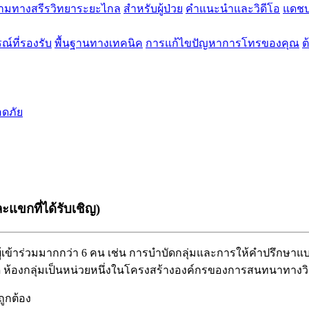
ามทางสรีรวิทยาระยะไกล
สำหรับผู้ป่วย
คำแนะนำและวิดีโอ
แดชบ
ณ์ที่รองรับ
พื้นฐานทางเทคนิค
การแก้ไขปัญหาการโทรของคุณ
ต
ดภัย
แขกที่ได้รับเชิญ)
ผ
เ
ข
า
ร
ว
ม
ม
า
ก
ก
ว
า
6
ค
น
เ
ช
น
ก
า
ร
บ
บ
ด
ก
ล
ม
แ
ล
ะ
ก
า
ร
ใ
ห
ค
ป
ร
ก
ษ
า
แ
ด
ห
อ
ง
ก
ล
ม
เ
ป
น
ห
น
ว
ย
ห
น
ง
ใ
น
โ
ค
ร
ง
ส
ร
า
ง
อ
ง
ค
ก
ร
ข
อ
ง
ก
า
ร
ส
น
ท
น
า
ท
า
ง
ว