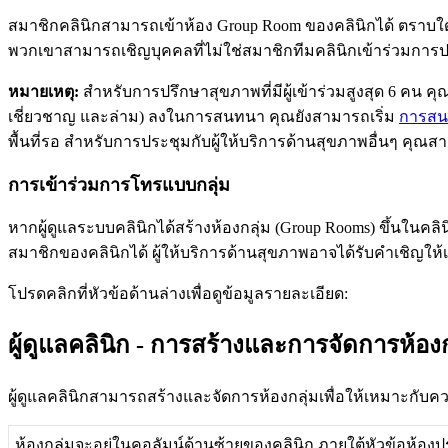
ส
ม
า
ช
ก
ค
ล
น
ก
ส
า
ม
า
ร
ถ
เ
ข
า
ห
อ
ง
Group
Room
ข
อ
ง
ค
ล
น
ก
ไ
ด
ต
ร
า
บ
ใ
พ
ว
ก
เ
ข
า
ส
า
ม
า
ร
ถ
เ
ช
ญ
บ
ค
ค
ล
ท
ไ
ม
ใ
ช
ส
ม
า
ช
ก
ท
ม
ค
ล
น
ก
เ
ข
า
ร
ว
ม
ก
า
ร
ห
ม
า
ย
เ
ห
ต
:
ส
ห
ร
บ
ก
า
ร
ป
ร
ก
ษ
า
ส
ข
ภ
า
พ
ท
ม
ผ
เ
ข
า
ร
ว
ม
ส
ง
ส
ด
6
ค
น
ค
เ
ช
ย
ว
ช
า
ญ
แ
ล
ะ
ล
า
ม
)
ล
ง
ใ
น
ก
า
ร
ส
น
ท
น
า
ค
ณ
ย
ง
ส
า
ม
า
ร
ถ
เ
ร
ม
ก
า
ร
ส
น
พ
น
ท
ร
อ
ส
ห
ร
บ
ก
า
ร
ป
ร
ะ
ช
ม
ก
บ
ผ
ใ
ห
บ
ร
ก
า
ร
ด
า
น
ส
ข
ภ
า
พ
อ
น
ๆ
ค
ณ
ส
า
ก
า
ร
เ
ข
า
ร
ว
ม
ก
า
ร
โ
ท
ร
แ
บ
บ
ก
ล
ม
ห
า
ก
ผ
ด
แ
ล
ร
ะ
บ
บ
ค
ล
น
ก
ไ
ด
ส
ร
า
ง
ห
อ
ง
ก
ล
ม
(
Group
Rooms
)
ข
น
ใ
น
ค
ล
ส
ม
า
ช
ก
ข
อ
ง
ค
ล
น
ก
ไ
ด
ผ
ใ
ห
บ
ร
ก
า
ร
ด
า
น
ส
ข
ภ
า
พ
อ
า
จ
ไ
ด
ร
บ
ค
เ
ช
ญ
ใ
ห
เ
โ
ป
ร
ด
ค
ล
ก
ท
ห
ว
ข
อ
ด
า
น
ล
า
ง
เ
พ
อ
ด
ข
อ
ม
ล
ร
า
ย
ล
ะ
เ
อ
ย
ด
:
ผ
ด
แ
ล
ค
ล
น
ก
-
ก
า
ร
ส
ร
า
ง
แ
ล
ะ
ก
า
ร
จ
ด
ก
า
ร
ห
อ
ง
ผ
ด
แ
ล
ค
ล
น
ก
ส
า
ม
า
ร
ถ
ส
ร
า
ง
แ
ล
ะ
จ
ด
ก
า
ร
ห
อ
ง
ก
ล
ม
เ
พ
อ
ใ
ห
เ
ห
ม
า
ะ
ก
บ
ค
ห
อ
ง
ก
ล
ม
จ
ะ
อ
ย
ใ
น
ค
อ
ล
ม
น
ด
า
น
ซ
า
ย
ข
อ
ง
ค
ล
น
ก
ภ
า
ย
ใ
ต
ห
ว
ข
อ
ห
อ
ง
ป