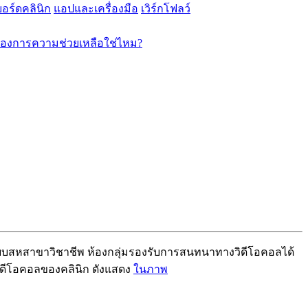
อร์ดคลินิก
แอปและเครื่องมือ
เวิร์กโฟลว์
้องการความช่วยเหลือใช่ไหม?
บ
บ
ส
ห
ส
า
ข
า
ว
ช
า
ช
พ
ห
อ
ง
ก
ล
ม
ร
อ
ง
ร
บ
ก
า
ร
ส
น
ท
น
า
ท
า
ง
ว
ด
โ
อ
ค
อ
ล
ไ
ด
ด
โ
อ
ค
อ
ล
ข
อ
ง
ค
ล
น
ก
ด
ง
แ
ส
ด
ง
ใ
น
ภ
า
พ