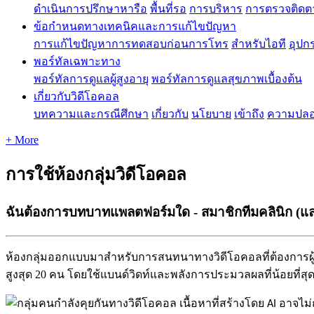
ดำเนินการปรึกษาหารือ
พื้นที่รอ
การบริหาร
การตรวจติดต
ข้อกำหนดทางเทคนิคและการแก้ไขปัญหา
การแก้ไขปัญหาการทดสอบก่อนการโทร
สำหรับไอที
อุปกร
พอร์ทัลเฉพาะทาง
พอร์ทัลการดูแลผู้สูงอายุ
พอร์ทัลการดูแลสุขภาพเบื้องต้น
เกี่ยวกับวิดีโอคอล
บทความและกรณีศึกษา
เกี่ยวกับ
นโยบาย
เข้าถึง
ความปลอ
+ More
การใช้ห้องกลุ่มวิดีโอคอล
ฉันต้องการบทบาทแพลตฟอร์มใด - สมาชิกทีมคลินิก (และ
ห
อ
ง
ก
ล
ม
อ
อ
ก
แ
บ
บ
ม
า
ส
ห
ร
บ
ก
า
ร
ส
น
ท
น
า
ท
า
ง
ว
ด
โ
อ
ค
อ
ล
ท
ต
อ
ง
ก
า
ร
ส
ง
ส
ด
20
ค
น
โ
ด
ย
ใ
ช
แ
บ
น
ด
ว
ด
ท
แ
ล
ะ
พ
ล
ง
ก
า
ร
ป
ร
ะ
ม
ว
ล
ผ
ล
ท
น
อ
ย
ท
ส