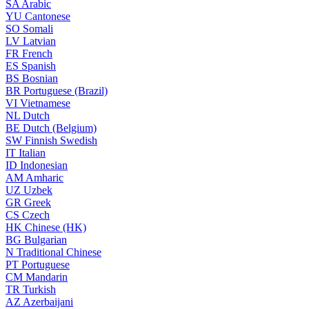
SA
Arabic
YU
Cantonese
SO
Somali
LV
Latvian
FR
French
ES
Spanish
BS
Bosnian
BR
Portuguese (Brazil)
VI
Vietnamese
NL
Dutch
BE
Dutch (Belgium)
SW
Finnish Swedish
IT
Italian
ID
Indonesian
AM
Amharic
UZ
Uzbek
GR
Greek
CS
Czech
HK
Chinese (HK)
BG
Bulgarian
N
Traditional Chinese
PT
Portuguese
CM
Mandarin
TR
Turkish
AZ
Azerbaijani