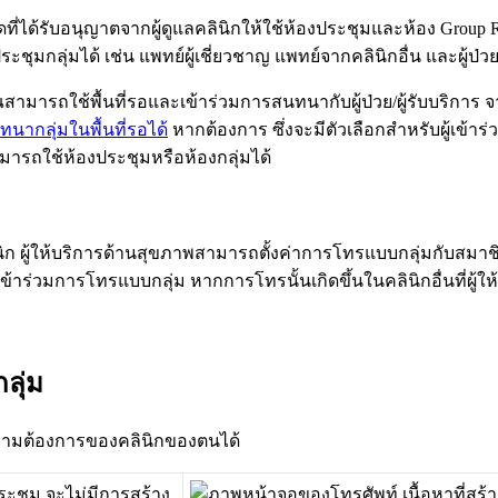
ด
ท
ไ
ด
ร
บ
อ
น
ญ
า
ต
จ
า
ก
ผ
ด
แ
ล
ค
ล
น
ก
ใ
ห
ใ
ช
ห
อ
ง
ป
ร
ะ
ช
ม
แ
ล
ะ
ห
อ
ง
Group
ป
ร
ะ
ช
ม
ก
ล
ม
ไ
ด
เ
ช
น
แ
พ
ท
ย
ผ
เ
ช
ย
ว
ช
า
ญ
แ
พ
ท
ย
จ
า
ก
ค
ล
น
ก
อ
น
แ
ล
ะ
ผ
ป
ว
ณ
ส
า
ม
า
ร
ถ
ใ
ช
พ
น
ท
ร
อ
แ
ล
ะ
เ
ข
า
ร
ว
ม
ก
า
ร
ส
น
ท
น
า
ก
บ
ผ
ป
ว
ย
/
ผ
ร
บ
บ
ร
ก
า
ร
จ
ท
น
า
ก
ล
ม
ใ
น
พ
น
ท
ร
อ
ไ
ด
ห
า
ก
ต
อ
ง
ก
า
ร
ซ
ง
จ
ะ
ม
ต
ว
เ
ล
อ
ก
ส
ห
ร
บ
ผ
เ
ข
า
ร
ว
ม
า
ร
ถ
ใ
ช
ห
อ
ง
ป
ร
ะ
ช
ม
ห
ร
อ
ห
อ
ง
ก
ล
ม
ไ
ด
น
ก
ผ
ใ
ห
บ
ร
ก
า
ร
ด
า
น
ส
ข
ภ
า
พ
ส
า
ม
า
ร
ถ
ต
ง
ค
า
ก
า
ร
โ
ท
ร
แ
บ
บ
ก
ล
ม
ก
บ
ส
ม
า
ข
า
ร
ว
ม
ก
า
ร
โ
ท
ร
แ
บ
บ
ก
ล
ม
ห
า
ก
ก
า
ร
โ
ท
ร
น
น
เ
ก
ด
ข
น
ใ
น
ค
ล
น
ก
อ
น
ท
ผ
ใ
ห
ก
ล
ม
ว
า
ม
ต
อ
ง
ก
า
ร
ข
อ
ง
ค
ล
น
ก
ข
อ
ง
ต
น
ไ
ด
ร
ะ
ช
ม
จ
ะ
ไ
ม
ม
ก
า
ร
ส
ร
า
ง