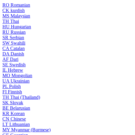
RO
Romanian
CK
kurdish
MS
Malaysian
TH
Thai
HU
Hungarian
RU
Russian
SR
Serbian
SW
Swahili
CA
Catalan
DA
Danish
AF
Dari
SE
Swedish
IL
Hebrew
MO
Mongolian
UA
Ukrainian
PL
Polish
FI
Finnish
TH
Thai (Thailand)
SK
Slovak
BE
Belarusian
KR
Korean
CN
Chinese
LT
Lithuanian
MY
Myanmar (Burmese)