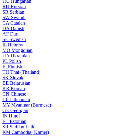
HU
Hungarian
RU
Russian
SR
Serbian
SW
Swahili
CA
Catalan
DA
Danish
AF
Dari
SE
Swedish
IL
Hebrew
MO
Mongolian
UA
Ukrainian
PL
Polish
FI
Finnish
TH
Thai (Thailand)
SK
Slovak
BE
Belarusian
KR
Korean
CN
Chinese
LT
Lithuanian
MY
Myanmar (Burmese)
GE
Georgian
IN
Hindi
ET
Estonian
SR
Serbian Latin
KM
Cambodia (Khmer)