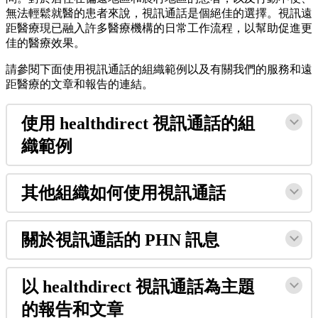
無
法
輕
鬆
就
醫
的
患
者
來
說
，
視
訊
通
話
是
個
絕
佳
的
選
擇
。
視
訊
遠
距
醫
療
現
已
融
入
許
多
醫
療
機
構
的
日
常
工
作
流
程
，
以
幫
助
促
進
更
佳
的
醫
療
效
果
。
請
參
閱
下
面
使
用
視
訊
通
話
的
組
織
範
例
以
及
有
關
我
們
的
服
務
和
遠
距
醫
療
的
文
章
和
報
告
的
連
結
。
使
用
healthdirect
視
訊
通
話
的
組
織
範
例
其
他
組
織
如
何
使
用
視
訊
通
話
關
於
視
訊
通
話
的
PHN
訊
息
以
healthdirect
視
訊
通
話
為
主
題
的
報
告
和
文
章