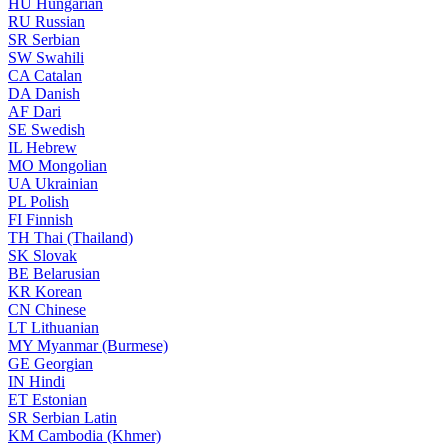
HU
Hungarian
RU
Russian
SR
Serbian
SW
Swahili
CA
Catalan
DA
Danish
AF
Dari
SE
Swedish
IL
Hebrew
MO
Mongolian
UA
Ukrainian
PL
Polish
FI
Finnish
TH
Thai (Thailand)
SK
Slovak
BE
Belarusian
KR
Korean
CN
Chinese
LT
Lithuanian
MY
Myanmar (Burmese)
GE
Georgian
IN
Hindi
ET
Estonian
SR
Serbian Latin
KM
Cambodia (Khmer)