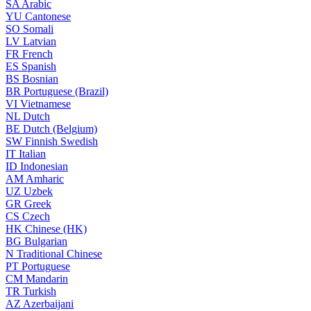
SA
Arabic
YU
Cantonese
SO
Somali
LV
Latvian
FR
French
ES
Spanish
BS
Bosnian
BR
Portuguese (Brazil)
VI
Vietnamese
NL
Dutch
BE
Dutch (Belgium)
SW
Finnish Swedish
IT
Italian
ID
Indonesian
AM
Amharic
UZ
Uzbek
GR
Greek
CS
Czech
HK
Chinese (HK)
BG
Bulgarian
N
Traditional Chinese
PT
Portuguese
CM
Mandarin
TR
Turkish
AZ
Azerbaijani