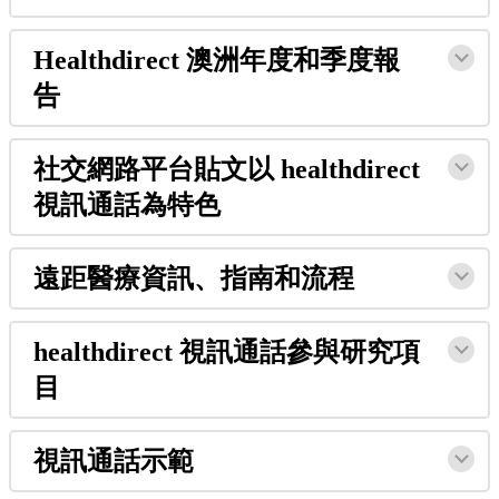
Healthdirect
澳
洲
年
度
和
季
度
報
告
社
交
網
路
平
台
貼
文
以
healthdirect
視
訊
通
話
為
特
色
遠
距
醫
療
資
訊
、
指
南
和
流
程
healthdirect
視
訊
通
話
參
與
研
究
項
目
視
訊
通
話
示
範