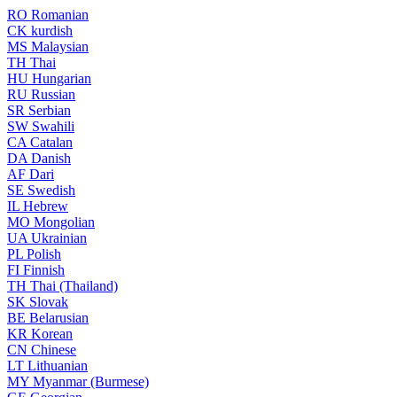
RO
Romanian
CK
kurdish
MS
Malaysian
TH
Thai
HU
Hungarian
RU
Russian
SR
Serbian
SW
Swahili
CA
Catalan
DA
Danish
AF
Dari
SE
Swedish
IL
Hebrew
MO
Mongolian
UA
Ukrainian
PL
Polish
FI
Finnish
TH
Thai (Thailand)
SK
Slovak
BE
Belarusian
KR
Korean
CN
Chinese
LT
Lithuanian
MY
Myanmar (Burmese)