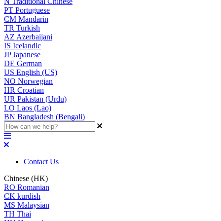
N
Traditional Chinese
PT
Portuguese
CM
Mandarin
TR
Turkish
AZ
Azerbaijani
IS
Icelandic
JP
Japanese
DE
German
US
English (US)
NO
Norwegian
HR
Croatian
UR
Pakistan (Urdu)
LO
Laos (Lao)
BN
Bangladesh (Bengali)
Contact Us
Chinese (HK)
RO
Romanian
CK
kurdish
MS
Malaysian
TH
Thai