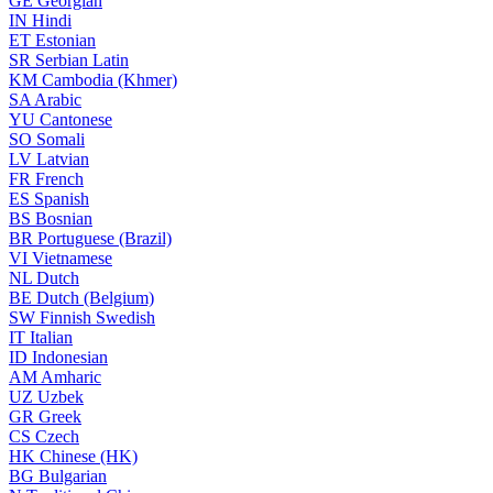
GE
Georgian
IN
Hindi
ET
Estonian
SR
Serbian Latin
KM
Cambodia (Khmer)
SA
Arabic
YU
Cantonese
SO
Somali
LV
Latvian
FR
French
ES
Spanish
BS
Bosnian
BR
Portuguese (Brazil)
VI
Vietnamese
NL
Dutch
BE
Dutch (Belgium)
SW
Finnish Swedish
IT
Italian
ID
Indonesian
AM
Amharic
UZ
Uzbek
GR
Greek
CS
Czech
HK
Chinese (HK)
BG
Bulgarian