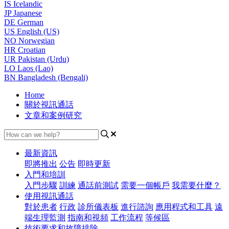
IS
Icelandic
JP
Japanese
DE
German
US
English (US)
NO
Norwegian
HR
Croatian
UR
Pakistan (Urdu)
LO
Laos (Lao)
BN
Bangladesh (Bengali)
Home
關於視訊通話
文章和案例研究
最新資訊
即將推出
公告
即時更新
入門和培訓
入門步驟
訓練
通話前測試
需要一個帳戶
我需要什麼？
使用視訊通話
對於患者
行政
診所儀表板
進行諮詢
應用程式和工具
遠
端生理監測
指南和視頻
工作流程
等候區
技術要求和故障排除