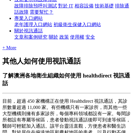
故障排除預呼叫測試
對於 IT
相容設備
技術基礎
排除通
話故障
需要幫忙？
專業入口網站
老年護理入口網站
初級衛生保健入口網站
關於視訊通話
文章和案例研究
關於
政策
使用權
安全
+ More
其他人如何使用視訊通話
了解澳洲各地衛生組織如何使用 healthdirect 視訊通
話
目
前
，
超
過
450
家
機
構
正
在
使
用
Healthdirect
視
訊
通
話
，
其
診
所
數
量
超
過
11
,
000
家
。
有
些
機
構
只
有
一
家
診
所
，
而
其
他
一
些
大
型
機
構
則
擁
有
多
家
診
所
，
每
個
專
科
領
域
都
設
有
一
家
。
每
間
診
所
都
設
有
專
屬
等
候
區
，
患
者
發
動
視
訊
通
話
後
即
可
到
達
等
候
區
，
醫
師
可
輕
鬆
加
入
通
話
。
該
平
台
靈
活
直
觀
，
方
便
患
者
和
醫
生
訪
問
。
對
於
居
住
在
偏
遠
地
區
和
農
村
地
區
的
患
者
，
以
及
行
動
不
便
、