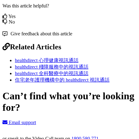
Was this article helpful?
Yes
No
Give feedback about this article
Related Articles
healthdirect 心理健康視訊通話
healthdirect 殘障服務中的視訊通話
healthdirect 全科醫療中的視訊通話
住宅老年護理機構中的 healthdirect 視訊通話
Can’t find what you’re looking
for?
Email support
or speak to the Video Call team on
1800 580 771