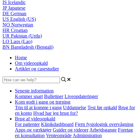
IS
Icelandic
JP
Japanese
DE
German
US
English (US)
NO
Norwegian
HR
Croatian
UR
Pakistan (Urdu)
LO
Laos (Lao)
BN
Bangladesh (Bengali)
Home
Om videoopkald
Artikler og casestudier
Seneste information
Kommer snart
Bulletiner
Liveopdateringer
Kom godt i gang og træning
Trin til at komme i gang
Uddannelse
Test før opkald
Brug for
en konto
Hvad har jeg brug for?
Brug af videoopkald
For patienter
Klinikdashboard
Fjern fysiologisk overvågning
Apps og værktøjer
Guider og videoer
Arbejdsgange
Foretag
en konsultation
Venteområde
Administration