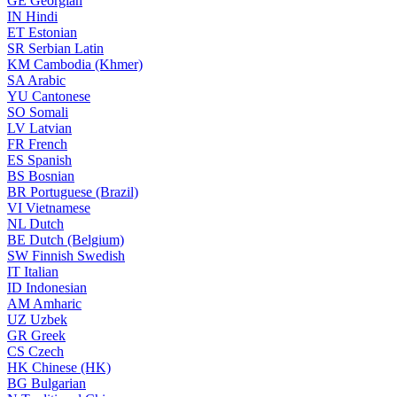
GE
Georgian
IN
Hindi
ET
Estonian
SR
Serbian Latin
KM
Cambodia (Khmer)
SA
Arabic
YU
Cantonese
SO
Somali
LV
Latvian
FR
French
ES
Spanish
BS
Bosnian
BR
Portuguese (Brazil)
VI
Vietnamese
NL
Dutch
BE
Dutch (Belgium)
SW
Finnish Swedish
IT
Italian
ID
Indonesian
AM
Amharic
UZ
Uzbek
GR
Greek
CS
Czech
HK
Chinese (HK)
BG
Bulgarian