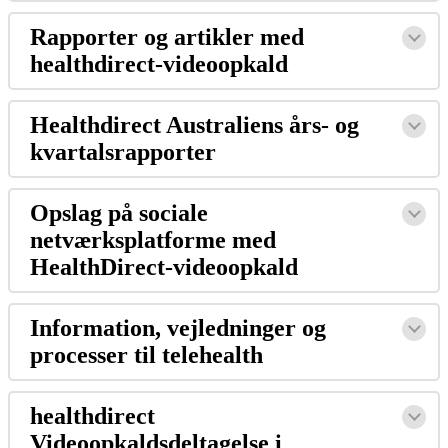
Rapporter
og
artikler
med
healthdirect
-
videoopkald
Healthdirect
Australiens
å
rs
-
og
kvartalsrapporter
Opslag
p
å
sociale
netv
æ
rksplatforme
med
HealthDirect
-
videoopkald
Information
,
vejledninger
og
processer
til
telehealth
healthdirect
Videoopkaldsdeltagelse
i