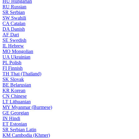
HU
Hungarian
RU
Russian
SR
Serbian
SW
Swahili
CA
Catalan
DA
Danish
AF
Dari
SE
Swedish
IL
Hebrew
MO
Mongolian
UA
Ukrainian
PL
Polish
FI
Finnish
TH
Thai (Thailand)
SK
Slovak
BE
Belarusian
KR
Korean
CN
Chinese
LT
Lithuanian
MY
Myanmar (Burmese)
GE
Georgian
IN
Hindi
ET
Estonian
SR
Serbian Latin
KM
Cambodia (Khmer)