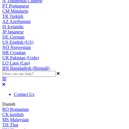
N
Traditional Chinese
PT
Portuguese
CM
Mandarin
TR
Turkish
AZ
Azerbaijani
IS
Icelandic
JP
Japanese
DE
German
US
English (US)
NO
Norwegian
HR
Croatian
UR
Pakistan (Urdu)
LO
Laos (Lao)
BN
Bangladesh (Bengali)
Contact Us
Danish
RO
Romanian
CK
kurdish
MS
Malaysian
TH
Thai