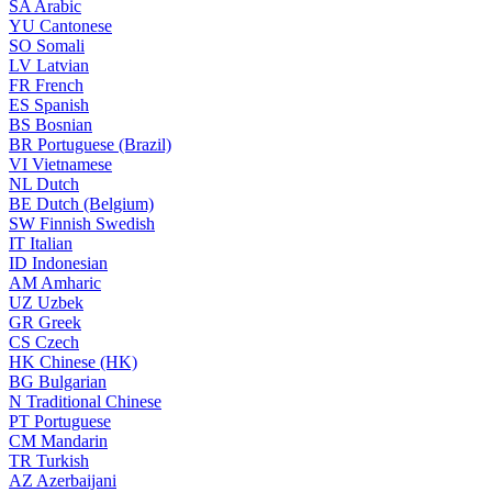
SA
Arabic
YU
Cantonese
SO
Somali
LV
Latvian
FR
French
ES
Spanish
BS
Bosnian
BR
Portuguese (Brazil)
VI
Vietnamese
NL
Dutch
BE
Dutch (Belgium)
SW
Finnish Swedish
IT
Italian
ID
Indonesian
AM
Amharic
UZ
Uzbek
GR
Greek
CS
Czech
HK
Chinese (HK)
BG
Bulgarian
N
Traditional Chinese
PT
Portuguese
CM
Mandarin
TR
Turkish
AZ
Azerbaijani