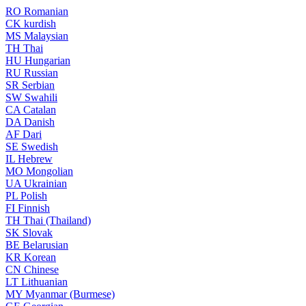
RO
Romanian
CK
kurdish
MS
Malaysian
TH
Thai
HU
Hungarian
RU
Russian
SR
Serbian
SW
Swahili
CA
Catalan
DA
Danish
AF
Dari
SE
Swedish
IL
Hebrew
MO
Mongolian
UA
Ukrainian
PL
Polish
FI
Finnish
TH
Thai (Thailand)
SK
Slovak
BE
Belarusian
KR
Korean
CN
Chinese
LT
Lithuanian
MY
Myanmar (Burmese)