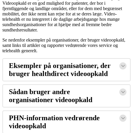
Videoopkald
er
en
god
mulighed
for
patienter
,
der
bor
i
fjerntliggende
og
landlige
omr
å
der
,
eller
for
dem
med
begr
æ
nset
mobilitet
,
der
ikke
nemt
kan
rejse
for
at
se
deres
l
æ
ge
.
Video
-
telehealth
er
nu
integreret
i
de
daglige
arbejdsgange
hos
mange
sundhedsorganisationer
for
at
hj
æ
lpe
med
at
fremme
bedre
sundhedsresultater
.
Se
nedenfor
eksempler
p
å
organisationer
,
der
bruger
videoopkald
,
samt
links
til
artikler
og
rapporter
vedr
ø
rende
vores
service
og
telehealth
generelt
.
Eksempler
p
å
organisationer
,
der
bruger
healthdirect
videoopkald
S
å
dan
bruger
andre
organisationer
videoopkald
PHN
-
information
vedr
ø
rende
videoopkald