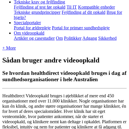
Tekniske krav og fejlfinding
Fejlfinding af test før opkald
Til IT
Kompatible enheder
Tekniske grundprincipper
Fejlfinding af dit opkald
Brug for
hjælp?
Specialportaler
Portal for ældrepleje
Portal for primær sundhedspleje
Om videoopkald
Artikler og casestudier
Om
Politikker
Adgang
Sikkerhed
+ More
Sådan bruger andre videoopkald
Se hvordan healthdirect videoopkald bruges i dag af
sundhedsorganisationer i hele Australien
Healthdirect
Videoopkald
bruges
i
ø
jeblikket
af
mere
end
450
organisationer
med
over
11
.
000
klinikker
.
Nogle
organisationer
har
kun
é
n
klinik
,
og
andre
st
ø
rre
organisationer
har
mange
klinikker
,
é
n
for
hvert
af
deres
specialomr
å
der
.
Hver
klinik
har
sit
eget
venteomr
å
de
,
hvor
patienter
ankommer
,
n
å
r
de
starter
et
videoopkald
,
og
klinikere
nemt
kan
deltage
i
opkaldet
.
Platformen
er
fleksibel
,
intuitiv
og
nem
for
patienter
og
klinikere
at
f
å
adgang
til
.