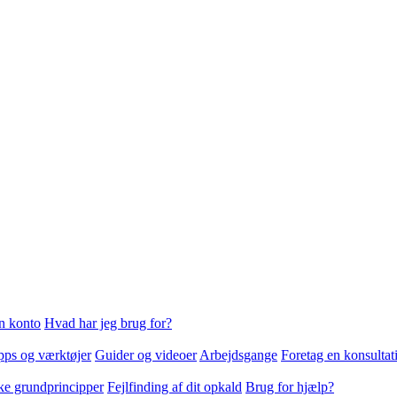
n konto
Hvad har jeg brug for?
ps og værktøjer
Guider og videoer
Arbejdsgange
Foretag en konsultat
ke grundprincipper
Fejlfinding af dit opkald
Brug for hjælp?