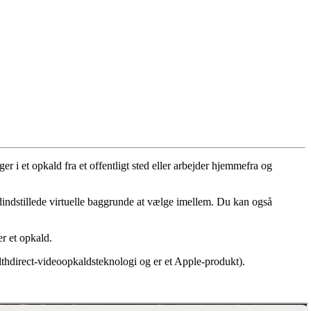
ager
i
et
opkald
fra
et
offentligt
sted
eller
arbejder
hjemmefra
og
indstillede
virtuelle
baggrunde
at
v
æ
lge
imellem
.
Du
kan
ogs
å
er
et
opkald
.
lthdirect
-
videoopkaldsteknologi
og
er
et
Apple
-
produkt
)
.