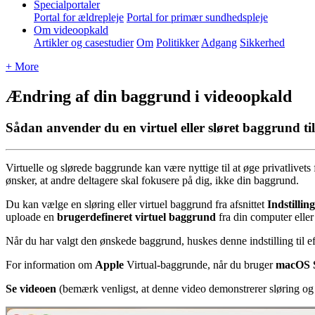
Specialportaler
Portal for ældrepleje
Portal for primær sundhedspleje
Om videoopkald
Artikler og casestudier
Om
Politikker
Adgang
Sikkerhed
+ More
Ændring af din baggrund i videoopkald
Sådan anvender du en virtuel eller sløret baggrund ti
Virtuelle
og
sl
ø
rede
baggrunde
kan
v
æ
re
nyttige
til
at
ø
ge
privatlivets
ø
nsker
,
at
andre
deltagere
skal
fokusere
p
å
dig
,
ikke
din
baggrund
.
Du
kan
v
æ
lge
en
sl
ø
ring
eller
virtuel
baggrund
fra
afsnittet
Indstillin
uploade
en
brugerdefineret
virtuel
baggrund
fra
din
computer
eller
N
å
r
du
har
valgt
den
ø
nskede
baggrund
,
huskes
denne
indstilling
til
ef
For
information
om
Apple
Virtual
-
baggrunde
,
n
å
r
du
bruger
macOS
Se
videoen
(
bem
æ
rk
venligst
,
at
denne
video
demonstrerer
sl
ø
ring
og