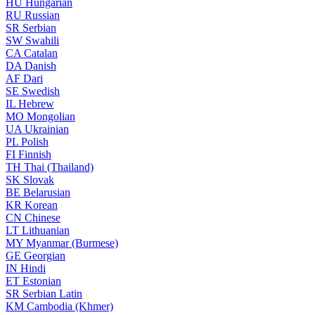
HU
Hungarian
RU
Russian
SR
Serbian
SW
Swahili
CA
Catalan
DA
Danish
AF
Dari
SE
Swedish
IL
Hebrew
MO
Mongolian
UA
Ukrainian
PL
Polish
FI
Finnish
TH
Thai (Thailand)
SK
Slovak
BE
Belarusian
KR
Korean
CN
Chinese
LT
Lithuanian
MY
Myanmar (Burmese)
GE
Georgian
IN
Hindi
ET
Estonian
SR
Serbian Latin
KM
Cambodia (Khmer)