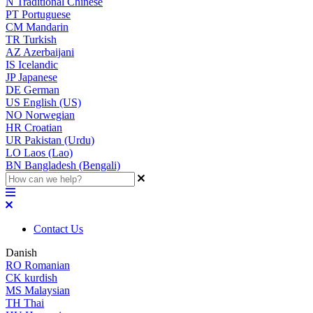
N
Traditional Chinese
PT
Portuguese
CM
Mandarin
TR
Turkish
AZ
Azerbaijani
IS
Icelandic
JP
Japanese
DE
German
US
English (US)
NO
Norwegian
HR
Croatian
UR
Pakistan (Urdu)
LO
Laos (Lao)
BN
Bangladesh (Bengali)
Contact Us
Danish
RO
Romanian
CK
kurdish
MS
Malaysian
TH
Thai