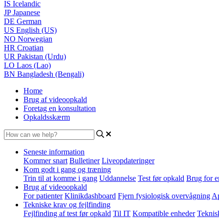
IS
Icelandic
JP
Japanese
DE
German
US
English (US)
NO
Norwegian
HR
Croatian
UR
Pakistan (Urdu)
LO
Laos (Lao)
BN
Bangladesh (Bengali)
Home
Brug af videoopkald
Foretag en konsultation
Opkaldsskærm
Seneste information
Kommer snart
Bulletiner
Liveopdateringer
Kom godt i gang og træning
Trin til at komme i gang
Uddannelse
Test før opkald
Brug for e
Brug af videoopkald
For patienter
Klinikdashboard
Fjern fysiologisk overvågning
Ap
Tekniske krav og fejlfinding
Fejlfinding af test før opkald
Til IT
Kompatible enheder
Teknis