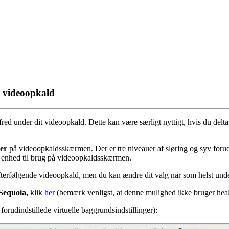
l videoopkald
fred
under
dit
videoopkald
.
Dette
kan
v
æ
re
s
æ
rligt
nyttigt
,
hvis
du
delt
ger
p
å
videoopkaldssk
æ
rmen
.
Der
er
tre
niveauer
af
sl
ø
ring
og
syv
forud
enhed
til
brug
p
å
videoopkaldssk
æ
rmen
.
terf
ø
lgende
videoopkald
,
men
du
kan
æ
ndre
dit
valg
n
å
r
som
helst
und
Sequoia
,
klik
her
(
bem
æ
rk
venligst
,
at
denne
mulighed
ikke
bruger
hea
forudindstillede
virtuelle
baggrundsindstillinger
)
: