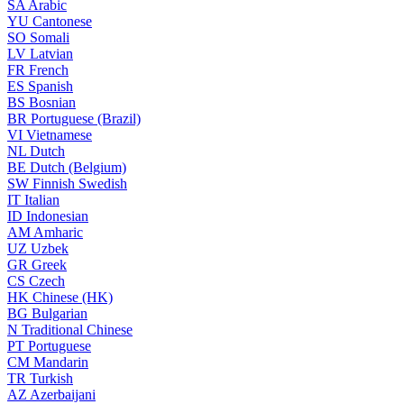
SA
Arabic
YU
Cantonese
SO
Somali
LV
Latvian
FR
French
ES
Spanish
BS
Bosnian
BR
Portuguese (Brazil)
VI
Vietnamese
NL
Dutch
BE
Dutch (Belgium)
SW
Finnish Swedish
IT
Italian
ID
Indonesian
AM
Amharic
UZ
Uzbek
GR
Greek
CS
Czech
HK
Chinese (HK)
BG
Bulgarian
N
Traditional Chinese
PT
Portuguese
CM
Mandarin
TR
Turkish
AZ
Azerbaijani