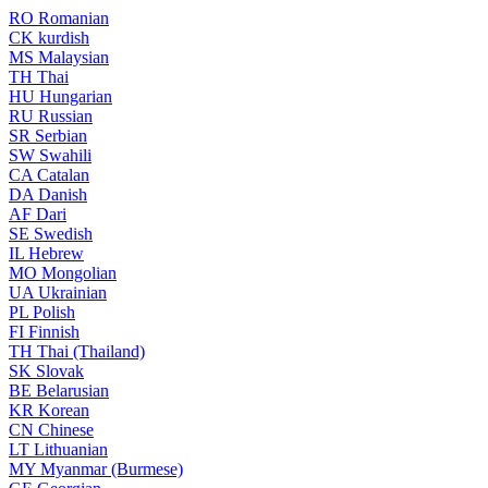
RO
Romanian
CK
kurdish
MS
Malaysian
TH
Thai
HU
Hungarian
RU
Russian
SR
Serbian
SW
Swahili
CA
Catalan
DA
Danish
AF
Dari
SE
Swedish
IL
Hebrew
MO
Mongolian
UA
Ukrainian
PL
Polish
FI
Finnish
TH
Thai (Thailand)
SK
Slovak
BE
Belarusian
KR
Korean
CN
Chinese
LT
Lithuanian
MY
Myanmar (Burmese)