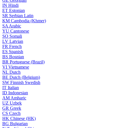
GE
Georgian
IN
Hindi
ET
Estonian
SR
Serbian Latin
KM
Cambodia (Khmer)
SA
Arabic
YU
Cantonese
SO
Somali
LV
Latvian
FR
French
ES
Spanish
BS
Bosnian
BR
Portuguese (Brazil)
VI
Vietnamese
NL
Dutch
BE
Dutch (Belgium)
SW
Finnish Swedish
IT
Italian
ID
Indonesian
AM
Amharic
UZ
Uzbek
GR
Greek
CS
Czech
HK
Chinese (HK)
BG
Bulgarian