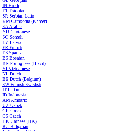
GE
Georgian
IN
Hindi
ET
Estonian
SR
Serbian Latin
KM
Cambodia (Khmer)
SA
Arabic
YU
Cantonese
SO
Somali
LV
Latvian
FR
French
ES
Spanish
BS
Bosnian
BR
Portuguese (Brazil)
VI
Vietnamese
NL
Dutch
BE
Dutch (Belgium)
SW
Finnish Swedish
IT
Italian
ID
Indonesian
AM
Amharic
UZ
Uzbek
GR
Greek
CS
Czech
HK
Chinese (HK)
BG
Bulgarian