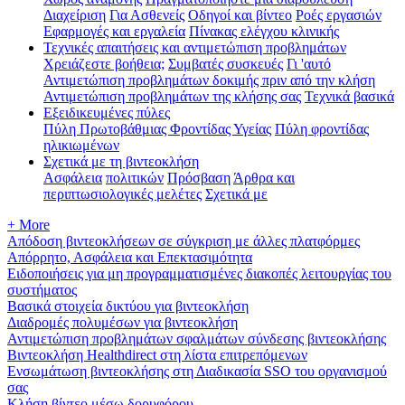
Διαχείριση
Για Ασθενείς
Οδηγοί και βίντεο
Ροές εργασιών
Εφαρμογές και εργαλεία
Πίνακας ελέγχου κλινικής
Τεχνικές απαιτήσεις και αντιμετώπιση προβλημάτων
Χρειάζεστε βοήθεια;
Συμβατές συσκευές
Γι 'αυτό
Αντιμετώπιση προβλημάτων δοκιμής πριν από την κλήση
Αντιμετώπιση προβλημάτων της κλήσης σας
Τεχνικά βασικά
Εξειδικευμένες πύλες
Πύλη Πρωτοβάθμιας Φροντίδας Υγείας
Πύλη φροντίδας
ηλικιωμένων
Σχετικά με τη βιντεοκλήση
Ασφάλεια
πολιτικών
Πρόσβαση
Άρθρα και
περιπτωσιολογικές μελέτες
Σχετικά με
+ More
Απόδοση βιντεοκλήσεων σε σύγκριση με άλλες πλατφόρμες
Απόρρητο, Ασφάλεια και Επεκτασιμότητα
Ειδοποιήσεις για μη προγραμματισμένες διακοπές λειτουργίας του
συστήματος
Βασικά στοιχεία δικτύου για βιντεοκλήση
Διαδρομές πολυμέσων για βιντεοκλήση
Αντιμετώπιση προβλημάτων σφαλμάτων σύνδεσης βιντεοκλήσης
Βιντεοκλήση Healthdirect στη λίστα επιτρεπόμενων
Ενσωμάτωση βιντεοκλήσης στη Διαδικασία SSO του οργανισμού
σας
Κλήση βίντεο μέσω δορυφόρου