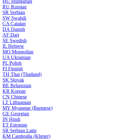
HU
Hungarian
RU
Russian
SR
Serbian
SW
Swahili
CA
Catalan
DA
Danish
AF
Dari
SE
Swedish
IL
Hebrew
MO
Mongolian
UA
Ukrainian
PL
Polish
FI
Finnish
TH
Thai (Thailand)
SK
Slovak
BE
Belarusian
KR
Korean
CN
Chinese
LT
Lithuanian
MY
Myanmar (Burmese)
GE
Georgian
IN
Hindi
ET
Estonian
SR
Serbian Latin
KM
Cambodia (Khmer)