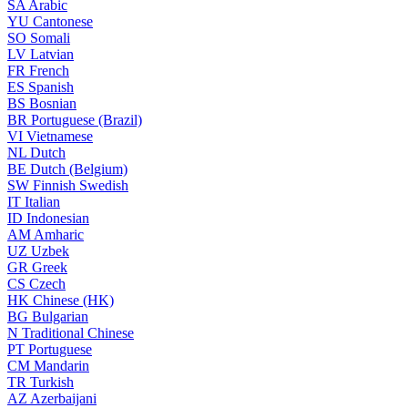
SA
Arabic
YU
Cantonese
SO
Somali
LV
Latvian
FR
French
ES
Spanish
BS
Bosnian
BR
Portuguese (Brazil)
VI
Vietnamese
NL
Dutch
BE
Dutch (Belgium)
SW
Finnish Swedish
IT
Italian
ID
Indonesian
AM
Amharic
UZ
Uzbek
GR
Greek
CS
Czech
HK
Chinese (HK)
BG
Bulgarian
N
Traditional Chinese
PT
Portuguese
CM
Mandarin
TR
Turkish
AZ
Azerbaijani