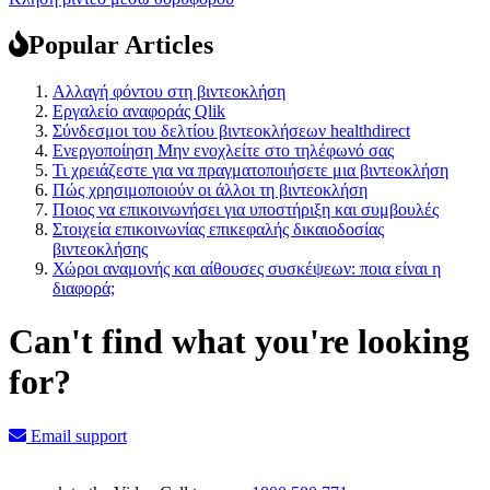
Popular Articles
Αλλαγή φόντου στη βιντεοκλήση
Εργαλείο αναφοράς Qlik
Σύνδεσμοι του δελτίου βιντεοκλήσεων healthdirect
Ενεργοποίηση Μην ενοχλείτε στο τηλέφωνό σας
Τι χρειάζεστε για να πραγματοποιήσετε μια βιντεοκλήση
Πώς χρησιμοποιούν οι άλλοι τη βιντεοκλήση
Ποιος να επικοινωνήσει για υποστήριξη και συμβουλές
Στοιχεία επικοινωνίας επικεφαλής δικαιοδοσίας
βιντεοκλήσης
Χώροι αναμονής και αίθουσες συσκέψεων: ποια είναι η
διαφορά;
Can't find what you're looking
for?
Email support