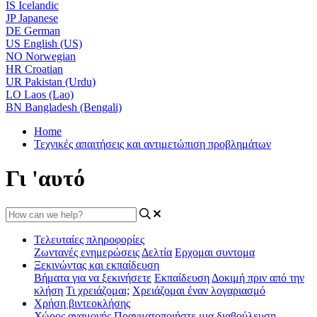
IS
Icelandic
JP
Japanese
DE
German
US
English (US)
NO
Norwegian
HR
Croatian
UR
Pakistan (Urdu)
LO
Laos (Lao)
BN
Bangladesh (Bengali)
Home
Τεχνικές απαιτήσεις και αντιμετώπιση προβλημάτων
Γι 'αυτό
Τελευταίες πληροφορίες
Ζωντανές ενημερώσεις
Δελτία
Ερχομαι συντομα
Ξεκινώντας και εκπαίδευση
Βήματα για να ξεκινήσετε
Εκπαίδευση
Δοκιμή πριν από την
κλήση
Τι χρειάζομαι;
Χρειάζομαι έναν λογαριασμό
Χρήση βιντεοκλήσης
Χώρος αναμονής
Πραγματοποιήστε μια διαβούλευση