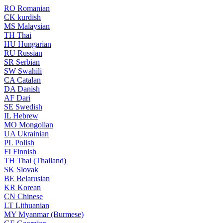
RO
Romanian
CK
kurdish
MS
Malaysian
TH
Thai
HU
Hungarian
RU
Russian
SR
Serbian
SW
Swahili
CA
Catalan
DA
Danish
AF
Dari
SE
Swedish
IL
Hebrew
MO
Mongolian
UA
Ukrainian
PL
Polish
FI
Finnish
TH
Thai (Thailand)
SK
Slovak
BE
Belarusian
KR
Korean
CN
Chinese
LT
Lithuanian
MY
Myanmar (Burmese)