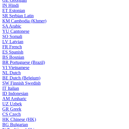
GE
Georgian
IN
Hindi
ET
Estonian
SR
Serbian Latin
KM
Cambodia (Khmer)
SA
Arabic
YU
Cantonese
SO
Somali
LV
Latvian
FR
French
ES
Spanish
BS
Bosnian
BR
Portuguese (Brazil)
VI
Vietnamese
NL
Dutch
BE
Dutch (Belgium)
SW
Finnish Swedish
IT
Italian
ID
Indonesian
AM
Amharic
UZ
Uzbek
GR
Greek
CS
Czech
HK
Chinese (HK)
BG
Bulgarian