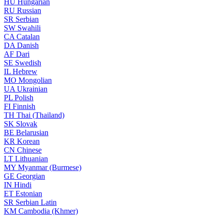
HU
Hungarian
RU
Russian
SR
Serbian
SW
Swahili
CA
Catalan
DA
Danish
AF
Dari
SE
Swedish
IL
Hebrew
MO
Mongolian
UA
Ukrainian
PL
Polish
FI
Finnish
TH
Thai (Thailand)
SK
Slovak
BE
Belarusian
KR
Korean
CN
Chinese
LT
Lithuanian
MY
Myanmar (Burmese)
GE
Georgian
IN
Hindi
ET
Estonian
SR
Serbian Latin
KM
Cambodia (Khmer)