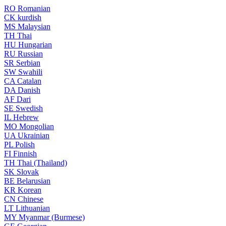
RO
Romanian
CK
kurdish
MS
Malaysian
TH
Thai
HU
Hungarian
RU
Russian
SR
Serbian
SW
Swahili
CA
Catalan
DA
Danish
AF
Dari
SE
Swedish
IL
Hebrew
MO
Mongolian
UA
Ukrainian
PL
Polish
FI
Finnish
TH
Thai (Thailand)
SK
Slovak
BE
Belarusian
KR
Korean
CN
Chinese
LT
Lithuanian
MY
Myanmar (Burmese)