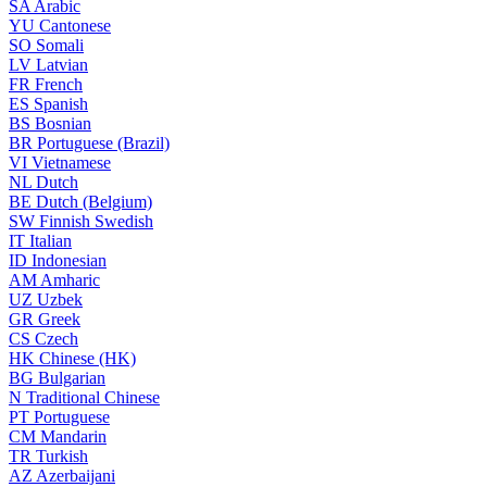
SA
Arabic
YU
Cantonese
SO
Somali
LV
Latvian
FR
French
ES
Spanish
BS
Bosnian
BR
Portuguese (Brazil)
VI
Vietnamese
NL
Dutch
BE
Dutch (Belgium)
SW
Finnish Swedish
IT
Italian
ID
Indonesian
AM
Amharic
UZ
Uzbek
GR
Greek
CS
Czech
HK
Chinese (HK)
BG
Bulgarian
N
Traditional Chinese
PT
Portuguese
CM
Mandarin
TR
Turkish
AZ
Azerbaijani