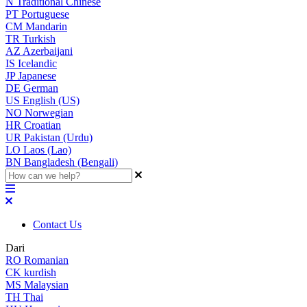
N
Traditional Chinese
PT
Portuguese
CM
Mandarin
TR
Turkish
AZ
Azerbaijani
IS
Icelandic
JP
Japanese
DE
German
US
English (US)
NO
Norwegian
HR
Croatian
UR
Pakistan (Urdu)
LO
Laos (Lao)
BN
Bangladesh (Bengali)
Contact Us
Dari
RO
Romanian
CK
kurdish
MS
Malaysian
TH
Thai