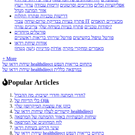
אפליקציות וכלים
מדריכים וסרטונים
זרימות עבודה
ערוך ייעוץ
אזור המתנה
מִנהָל
דרישות טכניות ופתרון תקלות
מכשירים תואמים
עבור IT
פתרון בעיות בבדיקת טרום-שיחה
צריכים עזרה?
יסודות טכניים
פתרון בעיות בשיחה שלך
פורטלים מיוחדים
פורטל טיפול בקשישים
פורטל שירותי בריאות ראשוניים
אודות שיחת וידאו
מאמרים ומחקרי מקרה
אוֹדוֹת
מדיניות
גִישָׁה
בִּטָחוֹן
+ More
שיחת וידאו של healthdirect בתחום בריאות הנפש
שיחת וידאו של healthdirect במרפאה כללית
Popular Articles
חדרי המתנה וחדרי ישיבות: מה ההבדל?
כלי הדיווח של Qlik
כוונן את עוצמת המיקרופון שלך
קישורים לעלון שיחות וידאו של healthdirect
שיחות קבוצתיות באזור ההמתנה של המרפאה
לוח המחוונים של המרפאה
שינוי הרקע בשיחת וידאו
שיחת וידאו של healthdirect בתחום בריאות הנפש