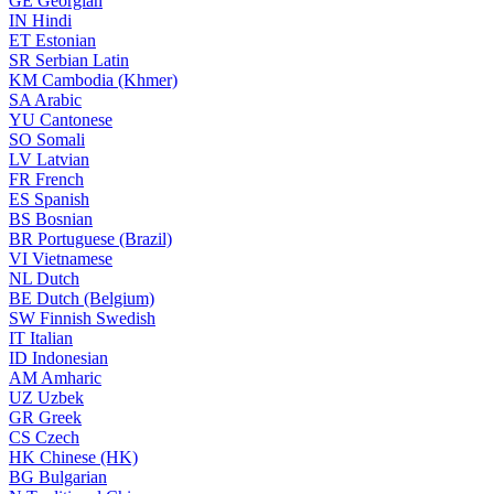
GE
Georgian
IN
Hindi
ET
Estonian
SR
Serbian Latin
KM
Cambodia (Khmer)
SA
Arabic
YU
Cantonese
SO
Somali
LV
Latvian
FR
French
ES
Spanish
BS
Bosnian
BR
Portuguese (Brazil)
VI
Vietnamese
NL
Dutch
BE
Dutch (Belgium)
SW
Finnish Swedish
IT
Italian
ID
Indonesian
AM
Amharic
UZ
Uzbek
GR
Greek
CS
Czech
HK
Chinese (HK)
BG
Bulgarian