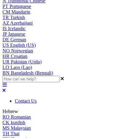
N
Traditional Chinese
PT
Portuguese
CM
Mandarin
TR
Turkish
AZ
Azerbaijani
IS
Icelandic
JP
Japanese
DE
German
US
English (US)
NO
Norwegian
HR
Croatian
UR
Pakistan (Urdu)
LO
Laos (Lao)
BN
Bangladesh (Bengali)
Contact Us
Hebrew
RO
Romanian
CK
kurdish
MS
Malaysian
TH
Thai