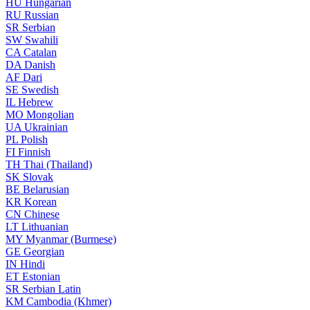
HU
Hungarian
RU
Russian
SR
Serbian
SW
Swahili
CA
Catalan
DA
Danish
AF
Dari
SE
Swedish
IL
Hebrew
MO
Mongolian
UA
Ukrainian
PL
Polish
FI
Finnish
TH
Thai (Thailand)
SK
Slovak
BE
Belarusian
KR
Korean
CN
Chinese
LT
Lithuanian
MY
Myanmar (Burmese)
GE
Georgian
IN
Hindi
ET
Estonian
SR
Serbian Latin
KM
Cambodia (Khmer)