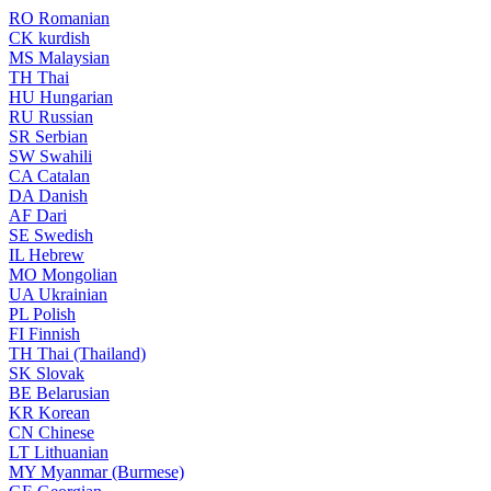
RO
Romanian
CK
kurdish
MS
Malaysian
TH
Thai
HU
Hungarian
RU
Russian
SR
Serbian
SW
Swahili
CA
Catalan
DA
Danish
AF
Dari
SE
Swedish
IL
Hebrew
MO
Mongolian
UA
Ukrainian
PL
Polish
FI
Finnish
TH
Thai (Thailand)
SK
Slovak
BE
Belarusian
KR
Korean
CN
Chinese
LT
Lithuanian
MY
Myanmar (Burmese)