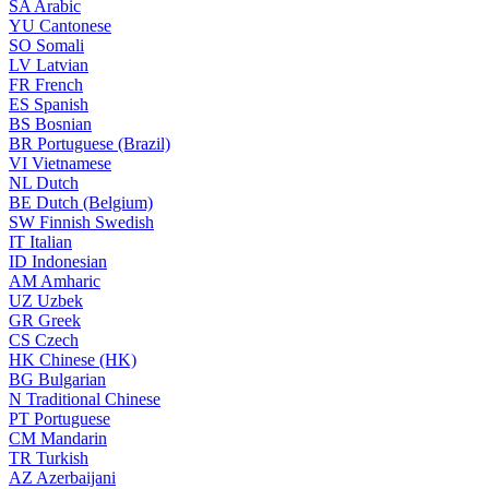
SA
Arabic
YU
Cantonese
SO
Somali
LV
Latvian
FR
French
ES
Spanish
BS
Bosnian
BR
Portuguese (Brazil)
VI
Vietnamese
NL
Dutch
BE
Dutch (Belgium)
SW
Finnish Swedish
IT
Italian
ID
Indonesian
AM
Amharic
UZ
Uzbek
GR
Greek
CS
Czech
HK
Chinese (HK)
BG
Bulgarian
N
Traditional Chinese
PT
Portuguese
CM
Mandarin
TR
Turkish
AZ
Azerbaijani