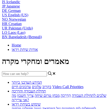
IS
Icelandic
JP
Japanese
DE
German
US
English (US)
NO
Norwegian
HR
Croatian
UR
Pakistan (Urdu)
LO
Laos (Lao)
BN
Bangladesh (Bengali)
Home
אודות שיחת וידאו
מאמרים ומחקרי מקרה
המידע העדכני ביותר
Video Call Priorities
בקרוב
עלונים
עדכונים חיים
תחילת העבודה והדרכה
שלבים לתחילת העבודה
הַדְרָכָה
מבחן טרום שיחה
צריך חשבון
מה
אני צריך/ה?
שימוש בשיחת וידאו
למטופלים
לוח המחוונים של המרפאה
ניטור פיזיולוגי מרחוק