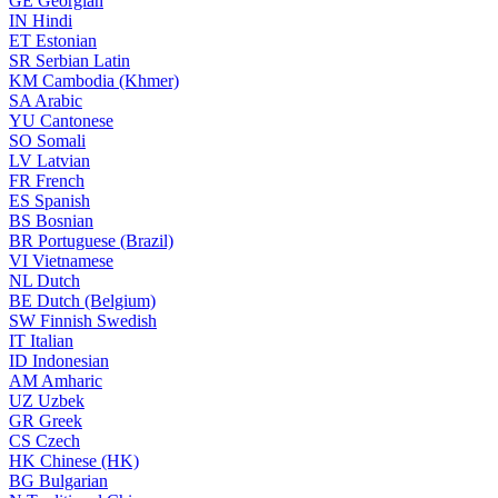
GE
Georgian
IN
Hindi
ET
Estonian
SR
Serbian Latin
KM
Cambodia (Khmer)
SA
Arabic
YU
Cantonese
SO
Somali
LV
Latvian
FR
French
ES
Spanish
BS
Bosnian
BR
Portuguese (Brazil)
VI
Vietnamese
NL
Dutch
BE
Dutch (Belgium)
SW
Finnish Swedish
IT
Italian
ID
Indonesian
AM
Amharic
UZ
Uzbek
GR
Greek
CS
Czech
HK
Chinese (HK)
BG
Bulgarian