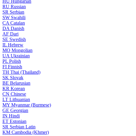
HU
Hungarian
RU
Russian
SR
Serbian
SW
Swahili
CA
Catalan
DA
Danish
AF
Dari
SE
Swedish
IL
Hebrew
MO
Mongolian
UA
Ukrainian
PL
Polish
FI
Finnish
TH
Thai (Thailand)
SK
Slovak
BE
Belarusian
KR
Korean
CN
Chinese
LT
Lithuanian
MY
Myanmar (Burmese)
GE
Georgian
IN
Hindi
ET
Estonian
SR
Serbian Latin
KM
Cambodia (Khmer)