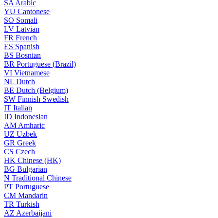
SA
Arabic
YU
Cantonese
SO
Somali
LV
Latvian
FR
French
ES
Spanish
BS
Bosnian
BR
Portuguese (Brazil)
VI
Vietnamese
NL
Dutch
BE
Dutch (Belgium)
SW
Finnish Swedish
IT
Italian
ID
Indonesian
AM
Amharic
UZ
Uzbek
GR
Greek
CS
Czech
HK
Chinese (HK)
BG
Bulgarian
N
Traditional Chinese
PT
Portuguese
CM
Mandarin
TR
Turkish
AZ
Azerbaijani