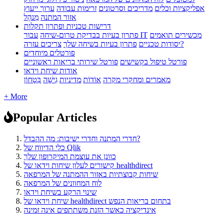
אפליקציות וכלים
מדריכים וסרטונים
זרימות עבודה
ערוך ייעוץ
אזור המתנה
מִנהָל
דרישות טכניות ופתרון תקלות
מכשירים תואמים
עבור IT
פתרון בעיות בבדיקת טרום-שיחה
צריכים עזרה?
יסודות טכניים
פתרון בעיות בשיחה שלך
פורטלים מיוחדים
פורטל טיפול בקשישים
פורטל שירותי בריאות ראשוניים
אודות שיחת וידאו
מאמרים ומחקרי מקרה
אוֹדוֹת
מדיניות
גִישָׁה
בִּטָחוֹן
+ More
Popular Articles
חדרי המתנה וחדרי ישיבות: מה ההבדל?
כלי הדיווח של Qlik
כוונן את עוצמת המיקרופון שלך
קישורים לעלון שיחות וידאו של healthdirect
שיחות קבוצתיות באזור ההמתנה של המרפאה
לוח המחוונים של המרפאה
שינוי הרקע בשיחת וידאו
שיחת וידאו של healthdirect בתחום בריאות הנפש
אינדיקציה כאשר הזנת משתתפים אינה זמינה