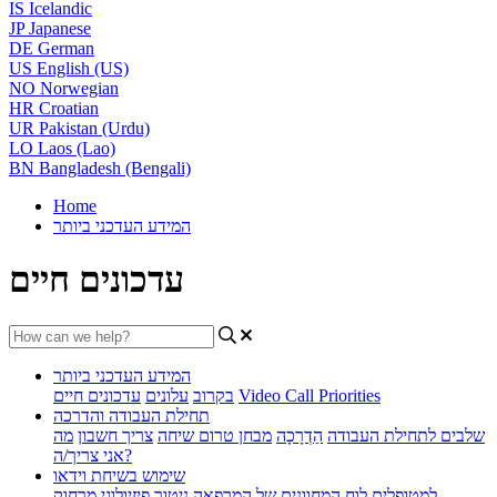
IS
Icelandic
JP
Japanese
DE
German
US
English (US)
NO
Norwegian
HR
Croatian
UR
Pakistan (Urdu)
LO
Laos (Lao)
BN
Bangladesh (Bengali)
Home
המידע העדכני ביותר
עדכונים חיים
המידע העדכני ביותר
Video Call Priorities
בקרוב
עלונים
עדכונים חיים
תחילת העבודה והדרכה
שלבים לתחילת העבודה
הַדְרָכָה
מבחן טרום שיחה
צריך חשבון
מה
אני צריך/ה?
שימוש בשיחת וידאו
למטופלים
לוח המחוונים של המרפאה
ניטור פיזיולוגי מרחוק