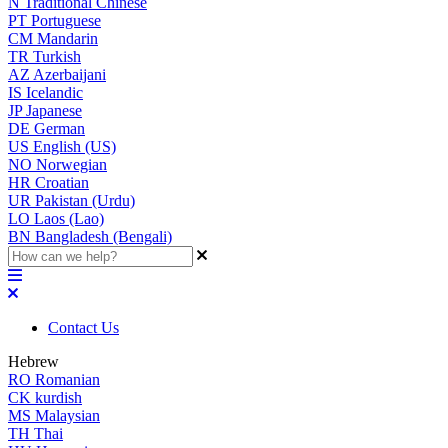
N
Traditional Chinese
PT
Portuguese
CM
Mandarin
TR
Turkish
AZ
Azerbaijani
IS
Icelandic
JP
Japanese
DE
German
US
English (US)
NO
Norwegian
HR
Croatian
UR
Pakistan (Urdu)
LO
Laos (Lao)
BN
Bangladesh (Bengali)
Contact Us
Hebrew
RO
Romanian
CK
kurdish
MS
Malaysian
TH
Thai