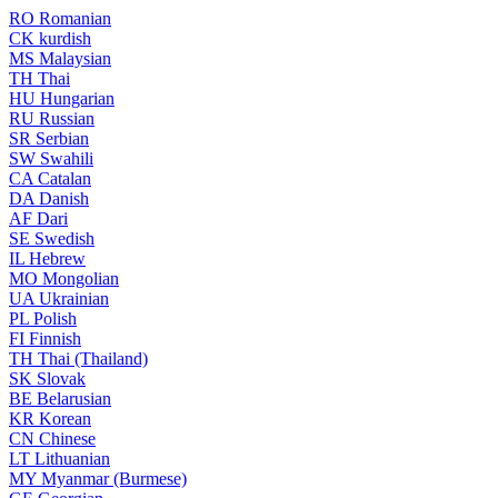
RO
Romanian
CK
kurdish
MS
Malaysian
TH
Thai
HU
Hungarian
RU
Russian
SR
Serbian
SW
Swahili
CA
Catalan
DA
Danish
AF
Dari
SE
Swedish
IL
Hebrew
MO
Mongolian
UA
Ukrainian
PL
Polish
FI
Finnish
TH
Thai (Thailand)
SK
Slovak
BE
Belarusian
KR
Korean
CN
Chinese
LT
Lithuanian
MY
Myanmar (Burmese)