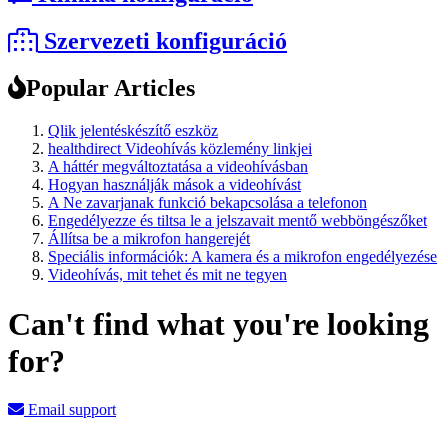
Szervezeti konfiguráció
Popular Articles
Qlik jelentéskészítő eszköz
healthdirect Videohívás közlemény linkjei
A háttér megváltoztatása a videohívásban
Hogyan használják mások a videohívást
A Ne zavarjanak funkció bekapcsolása a telefonon
Engedélyezze és tiltsa le a jelszavait mentő webböngészőket
Állítsa be a mikrofon hangerejét
Speciális információk: A kamera és a mikrofon engedélyezése
Videohívás, mit tehet és mit ne tegyen
Can't find what you're looking
for?
Email support