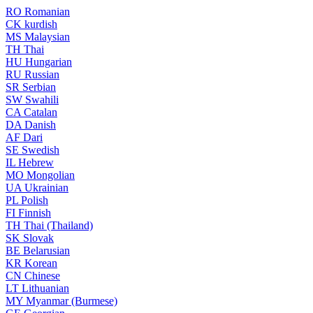
RO
Romanian
CK
kurdish
MS
Malaysian
TH
Thai
HU
Hungarian
RU
Russian
SR
Serbian
SW
Swahili
CA
Catalan
DA
Danish
AF
Dari
SE
Swedish
IL
Hebrew
MO
Mongolian
UA
Ukrainian
PL
Polish
FI
Finnish
TH
Thai (Thailand)
SK
Slovak
BE
Belarusian
KR
Korean
CN
Chinese
LT
Lithuanian
MY
Myanmar (Burmese)