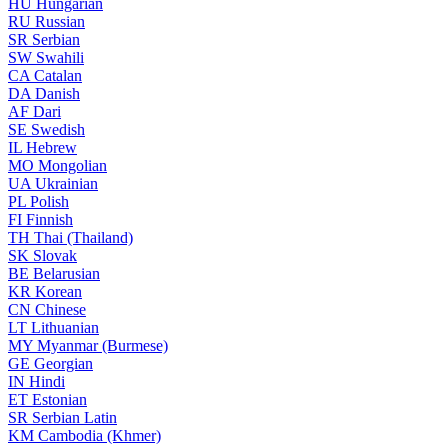
HU
Hungarian
RU
Russian
SR
Serbian
SW
Swahili
CA
Catalan
DA
Danish
AF
Dari
SE
Swedish
IL
Hebrew
MO
Mongolian
UA
Ukrainian
PL
Polish
FI
Finnish
TH
Thai (Thailand)
SK
Slovak
BE
Belarusian
KR
Korean
CN
Chinese
LT
Lithuanian
MY
Myanmar (Burmese)
GE
Georgian
IN
Hindi
ET
Estonian
SR
Serbian Latin
KM
Cambodia (Khmer)