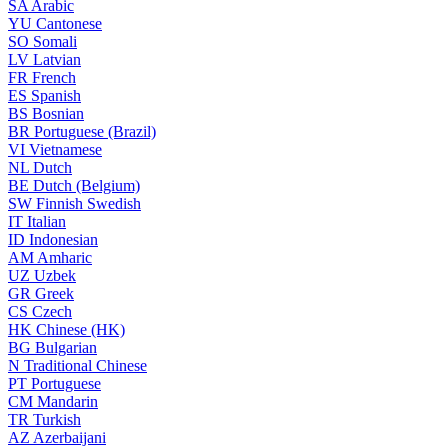
SA
Arabic
YU
Cantonese
SO
Somali
LV
Latvian
FR
French
ES
Spanish
BS
Bosnian
BR
Portuguese (Brazil)
VI
Vietnamese
NL
Dutch
BE
Dutch (Belgium)
SW
Finnish Swedish
IT
Italian
ID
Indonesian
AM
Amharic
UZ
Uzbek
GR
Greek
CS
Czech
HK
Chinese (HK)
BG
Bulgarian
N
Traditional Chinese
PT
Portuguese
CM
Mandarin
TR
Turkish
AZ
Azerbaijani