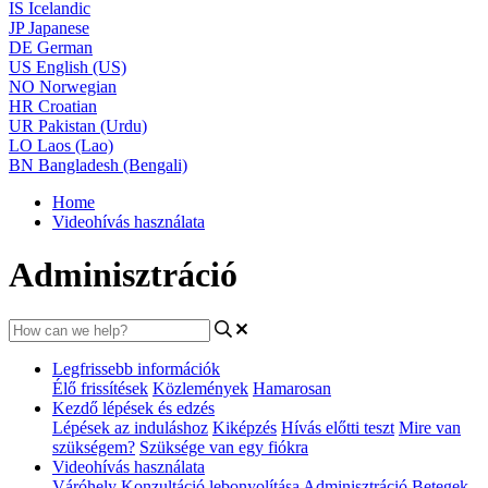
IS
Icelandic
JP
Japanese
DE
German
US
English (US)
NO
Norwegian
HR
Croatian
UR
Pakistan (Urdu)
LO
Laos (Lao)
BN
Bangladesh (Bengali)
Home
Videohívás használata
Adminisztráció
Legfrissebb információk
Élő frissítések
Közlemények
Hamarosan
Kezdő lépések és edzés
Lépések az induláshoz
Kiképzés
Hívás előtti teszt
Mire van
szükségem?
Szüksége van egy fiókra
Videohívás használata
Váróhely
Konzultáció lebonyolítása
Adminisztráció
Betegek