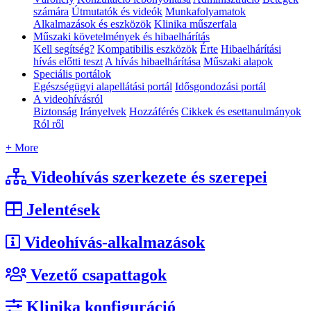
számára
Útmutatók és videók
Munkafolyamatok
Alkalmazások és eszközök
Klinika műszerfala
Műszaki követelmények és hibaelhárítás
Kell segítség?
Kompatibilis eszközök
Érte
Hibaelhárítási
hívás előtti teszt
A hívás hibaelhárítása
Műszaki alapok
Speciális portálok
Egészségügyi alapellátási portál
Idősgondozási portál
A videohívásról
Biztonság
Irányelvek
Hozzáférés
Cikkek és esettanulmányok
Ról ről
+ More
Videohívás szerkezete és szerepei
Jelentések
Videohívás-alkalmazások
Vezető csapattagok
Klinika konfiguráció