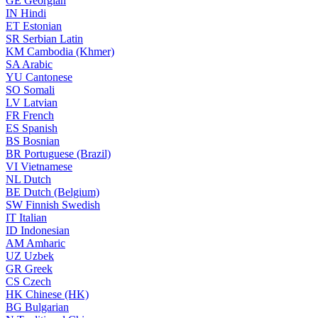
GE
Georgian
IN
Hindi
ET
Estonian
SR
Serbian Latin
KM
Cambodia (Khmer)
SA
Arabic
YU
Cantonese
SO
Somali
LV
Latvian
FR
French
ES
Spanish
BS
Bosnian
BR
Portuguese (Brazil)
VI
Vietnamese
NL
Dutch
BE
Dutch (Belgium)
SW
Finnish Swedish
IT
Italian
ID
Indonesian
AM
Amharic
UZ
Uzbek
GR
Greek
CS
Czech
HK
Chinese (HK)
BG
Bulgarian