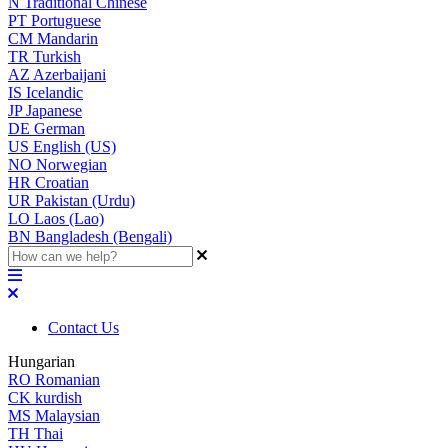
N
Traditional Chinese
PT
Portuguese
CM
Mandarin
TR
Turkish
AZ
Azerbaijani
IS
Icelandic
JP
Japanese
DE
German
US
English (US)
NO
Norwegian
HR
Croatian
UR
Pakistan (Urdu)
LO
Laos (Lao)
BN
Bangladesh (Bengali)
Contact Us
Hungarian
RO
Romanian
CK
kurdish
MS
Malaysian
TH
Thai