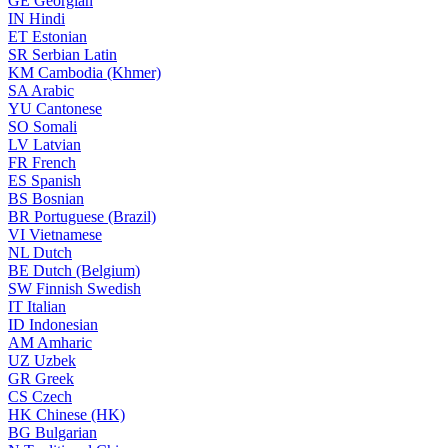
GE
Georgian
IN
Hindi
ET
Estonian
SR
Serbian Latin
KM
Cambodia (Khmer)
SA
Arabic
YU
Cantonese
SO
Somali
LV
Latvian
FR
French
ES
Spanish
BS
Bosnian
BR
Portuguese (Brazil)
VI
Vietnamese
NL
Dutch
BE
Dutch (Belgium)
SW
Finnish Swedish
IT
Italian
ID
Indonesian
AM
Amharic
UZ
Uzbek
GR
Greek
CS
Czech
HK
Chinese (HK)
BG
Bulgarian