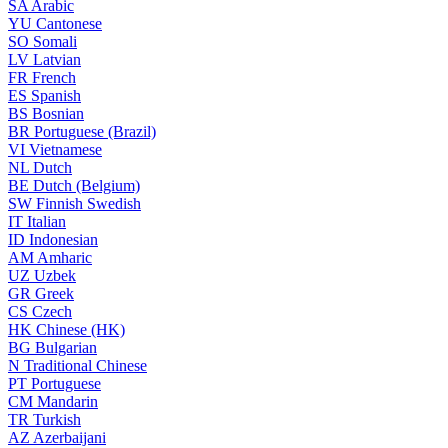
SA
Arabic
YU
Cantonese
SO
Somali
LV
Latvian
FR
French
ES
Spanish
BS
Bosnian
BR
Portuguese (Brazil)
VI
Vietnamese
NL
Dutch
BE
Dutch (Belgium)
SW
Finnish Swedish
IT
Italian
ID
Indonesian
AM
Amharic
UZ
Uzbek
GR
Greek
CS
Czech
HK
Chinese (HK)
BG
Bulgarian
N
Traditional Chinese
PT
Portuguese
CM
Mandarin
TR
Turkish
AZ
Azerbaijani