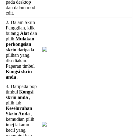
pada
desktop
dan
dalam
mod
edit
.
2
.
Dalam
Skrin
Panggilan
,
klik
butang
Alat
dan
pilih
Mulakan
perkongsian
skrin
daripada
pilihan
yang
disediakan
.
Paparan
timbul
Kongsi
skrin
anda
.
3
.
Daripada
pop
timbul
Kongsi
skrin
anda
,
pilih
tab
Keseluruhan
Skrin
Anda
,
kemudian
pilih
imej
lakaran
kecil
yang
menunjukkan