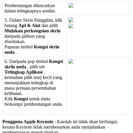
Pembentangan
dilancarkan
dalam
tetingkapnya
sendiri
.
5
.
Dalam
Skrin
Panggilan
,
klik
butang
Apl
&
Alat
dan
pilih
Mulakan
perkongsian
skrin
daripada
pilihan
yang
disediakan
.
Paparan
timbul
Kongsi
skrin
anda
.
6
.
Daripada
pop
timbul
Kongsi
skrin
anda
,
pilih
tab
Tetingkap
Aplikasi
,
kemudian
pilih
imej
kecil
yang
menunjukkan
tetingkap
di
mana
perisian
persembahan
kelihatan
.
Klik
Kongsi
untuk
mula
berkongsi
pembentangan
anda
.
Pengguna
Apple
Keynote
:
Kaedah
ini
tidak
akan
berfungsi
,
kerana
Keynote
tidak
membenarkan
anda
menjalankan
pembentangan
masuk
tingkap
.