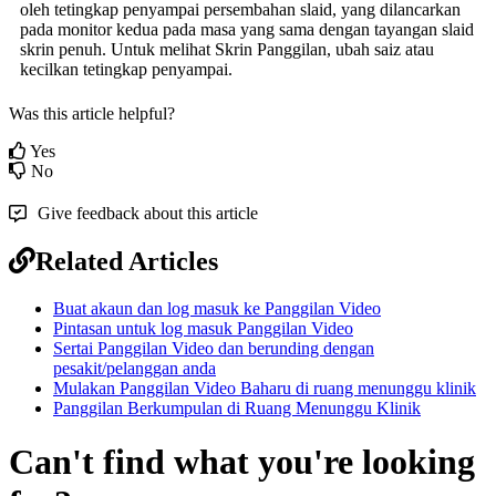
oleh
tetingkap
penyampai
persembahan
slaid
,
yang
dilancarkan
pada
monitor
kedua
pada
masa
yang
sama
dengan
tayangan
slaid
skrin
penuh
.
Untuk
melihat
Skrin
Panggilan
,
ubah
saiz
atau
kecilkan
tetingkap
penyampai
.
Was this article helpful?
Yes
No
Give feedback about this article
Related Articles
Buat akaun dan log masuk ke Panggilan Video
Pintasan untuk log masuk Panggilan Video
Sertai Panggilan Video dan berunding dengan
pesakit/pelanggan anda
Mulakan Panggilan Video Baharu di ruang menunggu klinik
Panggilan Berkumpulan di Ruang Menunggu Klinik
Can't find what you're looking