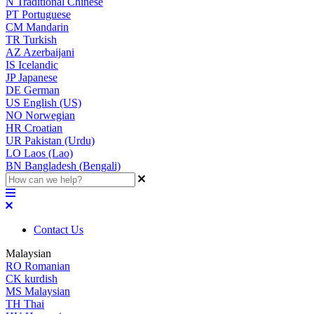
N
Traditional Chinese
PT
Portuguese
CM
Mandarin
TR
Turkish
AZ
Azerbaijani
IS
Icelandic
JP
Japanese
DE
German
US
English (US)
NO
Norwegian
HR
Croatian
UR
Pakistan (Urdu)
LO
Laos (Lao)
BN
Bangladesh (Bengali)
Contact Us
Malaysian
RO
Romanian
CK
kurdish
MS
Malaysian
TH
Thai