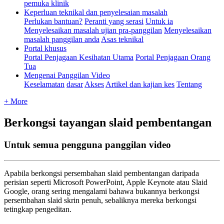
pemuka klinik
Keperluan teknikal dan penyelesaian masalah
Perlukan bantuan?
Peranti yang serasi
Untuk ia
Menyelesaikan masalah ujian pra-panggilan
Menyelesaikan
masalah panggilan anda
Asas teknikal
Portal khusus
Portal Penjagaan Kesihatan Utama
Portal Penjagaan Orang
Tua
Mengenai Panggilan Video
Keselamatan
dasar
Akses
Artikel dan kajian kes
Tentang
+ More
Berkongsi tayangan slaid pembentangan
Untuk semua pengguna panggilan video
Apabila
berkongsi
persembahan
slaid
pembentangan
daripada
perisian
seperti
Microsoft
PowerPoint
,
Apple
Keynote
atau
Slaid
Google
,
orang
sering
mengalami
bahawa
bukannya
berkongsi
persembahan
slaid
skrin
penuh
,
sebaliknya
mereka
berkongsi
tetingkap
pengeditan
.