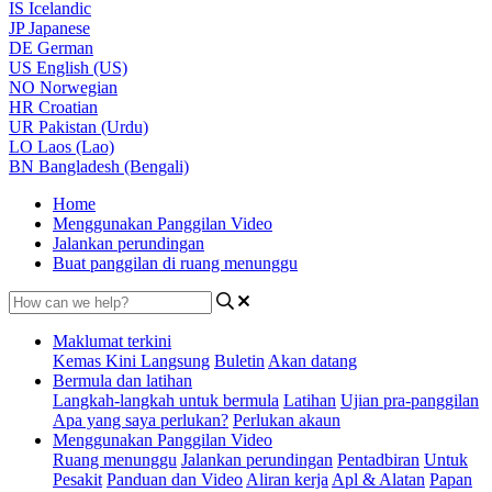
IS
Icelandic
JP
Japanese
DE
German
US
English (US)
NO
Norwegian
HR
Croatian
UR
Pakistan (Urdu)
LO
Laos (Lao)
BN
Bangladesh (Bengali)
Home
Menggunakan Panggilan Video
Jalankan perundingan
Buat panggilan di ruang menunggu
Maklumat terkini
Kemas Kini Langsung
Buletin
Akan datang
Bermula dan latihan
Langkah-langkah untuk bermula
Latihan
Ujian pra-panggilan
Apa yang saya perlukan?
Perlukan akaun
Menggunakan Panggilan Video
Ruang menunggu
Jalankan perundingan
Pentadbiran
Untuk
Pesakit
Panduan dan Video
Aliran kerja
Apl & Alatan
Papan