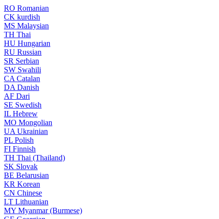
RO
Romanian
CK
kurdish
MS
Malaysian
TH
Thai
HU
Hungarian
RU
Russian
SR
Serbian
SW
Swahili
CA
Catalan
DA
Danish
AF
Dari
SE
Swedish
IL
Hebrew
MO
Mongolian
UA
Ukrainian
PL
Polish
FI
Finnish
TH
Thai (Thailand)
SK
Slovak
BE
Belarusian
KR
Korean
CN
Chinese
LT
Lithuanian
MY
Myanmar (Burmese)