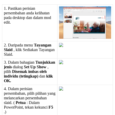
1
.
Pastikan
perisian
persembahan
anda
kelihatan
pada
desktop
dan
dalam
mod
edit
.
2
.
Daripada
menu
Tayangan
Slaid
,
klik
Sediakan
Tayangan
Slaid
.
3
.
Dalam
bahagian
Tunjukkan
jenis
dialog
Set
Up
Show
,
pilih
Disemak
imbas
oleh
individu
(
tetingkap
)
dan
klik
OK
.
4
.
Dalam
perisian
persembahan
,
pilih
pilihan
yang
melancarkan
persembahan
slaid
.
(
Petua
:
Dalam
PowerPoint
,
tekan
kekunci
F5
.
)