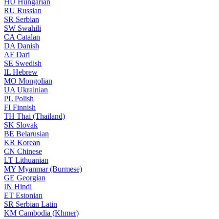
HU
Hungarian
RU
Russian
SR
Serbian
SW
Swahili
CA
Catalan
DA
Danish
AF
Dari
SE
Swedish
IL
Hebrew
MO
Mongolian
UA
Ukrainian
PL
Polish
FI
Finnish
TH
Thai (Thailand)
SK
Slovak
BE
Belarusian
KR
Korean
CN
Chinese
LT
Lithuanian
MY
Myanmar (Burmese)
GE
Georgian
IN
Hindi
ET
Estonian
SR
Serbian Latin
KM
Cambodia (Khmer)