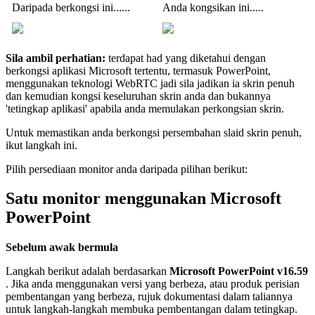
Daripada
berkongsi
ini
.
.
.
.
.
.
Anda
kongsikan
ini
.
.
.
.
.
Sila
ambil
perhatian
:
terdapat
had
yang
diketahui
dengan
berkongsi
aplikasi
Microsoft
tertentu
,
termasuk
PowerPoint
,
menggunakan
teknologi
WebRTC
jadi
sila
jadikan
ia
skrin
penuh
dan
kemudian
kongsi
keseluruhan
skrin
anda
dan
bukannya
'
tetingkap
aplikasi
'
apabila
anda
memulakan
perkongsian
skrin
.
Untuk
memastikan
anda
berkongsi
persembahan
slaid
skrin
penuh
,
ikut
langkah
ini
.
Pilih
persediaan
monitor
anda
daripada
pilihan
berikut
:
Satu
monitor
menggunakan
Microsoft
PowerPoint
Sebelum
awak
bermula
Langkah
berikut
adalah
berdasarkan
Microsoft
PowerPoint
v16
.
59
.
Jika
anda
menggunakan
versi
yang
berbeza
,
atau
produk
perisian
pembentangan
yang
berbeza
,
rujuk
dokumentasi
dalam
taliannya
untuk
langkah
-
langkah
membuka
pembentangan
dalam
tetingkap
.