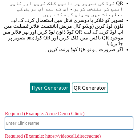
QR
ک
و
ڈ
ک
ی
ت
ص
و
ی
ر
پ
ر
د
ا
ئ
ی
ں
ک
ل
ک
ک
ر
ی
ں
ا
و
ر
ک
ا
پ
ی
ا
م
ی
ج
ک
و
م
ن
ت
خ
ب
ک
ر
ی
ں
-
ا
س
ک
ے
ب
ع
د
آ
پ
م
ر
ی
ض
ک
ی
م
ع
ل
و
م
ا
ت
م
ی
ں
چ
س
پ
ا
ں
ک
ر
س
ک
ت
ے
ہ
ی
ں
۔
ت
ص
و
ی
ر
ک
و
ف
ل
ئ
ر
ی
ا
د
و
س
ر
ی
ف
ا
ئ
ل
م
ی
ں
ا
س
ت
ع
م
ا
ل
ک
ر
ن
ے
ک
ے
ل
ی
ے
ڈ
ا
ؤ
ن
ل
و
ڈ
ک
ر
ی
ں
(
و
ی
ڈ
ی
و
ک
ا
ل
م
ر
ی
ض
ا
پ
ا
ئ
ن
ٹ
م
ن
ٹ
ف
ل
ئ
ر
ٹ
ی
م
پ
ل
ی
ٹ
م
ی
ں
ا
پ
ل
و
ڈ
ک
ر
ن
ے
ک
ے
ل
ی
ے
،
QR
ک
و
ڈ
ڈ
ا
ؤ
ن
ل
و
ڈ
ک
ر
ی
ں
ا
و
ر
پ
ھ
ر
ف
ل
ئ
ر
م
ی
ں
م
و
ج
و
د
QR
ب
ا
ک
س
م
ی
ں
ک
ل
ک
ک
ر
ی
ں
ا
و
ر
QR
ک
و
ڈ
png
ت
ص
و
ی
ر
پ
ر
ج
ا
ئ
ی
ں
)
ی
ا
ا
گ
ر
ض
ر
و
ر
ت
ہ
و
ت
و
QR
ک
و
ڈ
پ
ر
ن
ٹ
ک
ر
ی
ں
۔