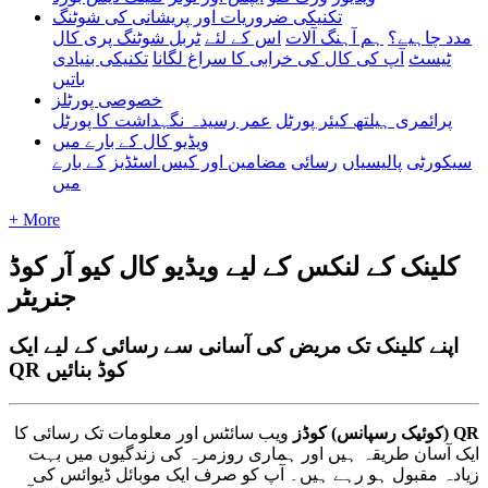
تکنیکی ضروریات اور پریشانی کی شوٹنگ
مدد چاہیے؟
ہم آہنگ آلات
اس کے لئے
ٹربل شوٹنگ پری کال
ٹیسٹ
آپ کی کال کی خرابی کا سراغ لگانا
تکنیکی بنیادی
باتیں
خصوصی پورٹلز
پرائمری ہیلتھ کیئر پورٹل
عمر رسیدہ نگہداشت کا پورٹل
ویڈیو کال کے بارے میں
سیکورٹی
پالیسیاں
رسائی
مضامین اور کیس اسٹڈیز
کے بارے
میں
+ More
کلینک کے لنکس کے لیے ویڈیو کال کیو آر کوڈ
جنریٹر
اپنے کلینک تک مریض کی آسانی سے رسائی کے لیے ایک
QR کوڈ بنائیں
QR
(
ک
و
ئ
ی
ک
ر
س
پ
ا
ن
س
)
ک
و
ڈ
ز
و
ی
ب
س
ا
ئ
ٹ
س
ا
و
ر
م
ع
ل
و
م
ا
ت
ت
ک
ر
س
ا
ئ
ی
ک
ا
ا
ی
ک
آ
س
ا
ن
ط
ر
ی
ق
ہ
ہ
ی
ں
ا
و
ر
ہ
م
ا
ر
ی
ر
و
ز
م
ر
ہ
ک
ی
ز
ن
د
گ
ی
و
ں
م
ی
ں
ب
ہ
ت
ز
ی
ا
د
ہ
م
ق
ب
و
ل
ہ
و
ر
ہ
ے
ہ
ی
ں
۔
آ
پ
ک
و
ص
ر
ف
ا
ی
ک
م
و
ب
ا
ئ
ل
ڈ
ی
و
ا
ئ
س
ک
ی