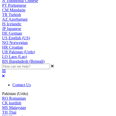
N
Traditional Chinese
PT
Portuguese
CM
Mandarin
TR
Turkish
AZ
Azerbaijani
IS
Icelandic
JP
Japanese
DE
German
US
English (US)
NO
Norwegian
HR
Croatian
UR
Pakistan (Urdu)
LO
Laos (Lao)
BN
Bangladesh (Bengali)
Contact Us
Pakistan (Urdu)
RO
Romanian
CK
kurdish
MS
Malaysian
TH
Thai