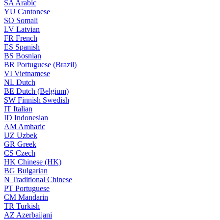
SA
Arabic
YU
Cantonese
SO
Somali
LV
Latvian
FR
French
ES
Spanish
BS
Bosnian
BR
Portuguese (Brazil)
VI
Vietnamese
NL
Dutch
BE
Dutch (Belgium)
SW
Finnish Swedish
IT
Italian
ID
Indonesian
AM
Amharic
UZ
Uzbek
GR
Greek
CS
Czech
HK
Chinese (HK)
BG
Bulgarian
N
Traditional Chinese
PT
Portuguese
CM
Mandarin
TR
Turkish
AZ
Azerbaijani