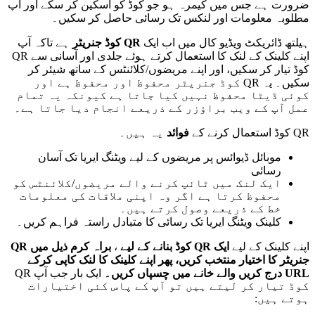
ض
ر
و
ر
ت
ہ
ے
ج
س
م
ی
ں
ک
ی
م
ر
ہ
ہ
و
ج
و
ک
و
ڈ
ک
و
ا
س
ک
ی
ن
ک
ر
س
ک
ے
ا
و
ر
آ
پ
م
ط
ل
و
ب
ہ
م
ع
ل
و
م
ا
ت
ا
و
ر
ل
ن
ک
س
ت
ک
ر
س
ا
ئ
ی
ح
ا
ص
ل
ک
ر
س
ک
ی
ں
۔
ہ
ی
ل
ت
ھ
ڈ
ا
ئ
ر
ی
ک
ٹ
و
ی
ڈ
ی
و
ک
ا
ل
م
ی
ں
ا
ب
ا
ی
ک
QR
ک
و
ڈ
ج
ن
ر
ی
ٹ
ر
ہ
ے
ت
ا
ک
ہ
آ
پ
ا
پ
ن
ے
ک
ل
ی
ن
ک
ک
ے
ل
ن
ک
ک
ا
ا
س
ت
ع
م
ا
ل
ک
ر
ت
ے
ہ
و
ئ
ے
ج
ل
د
ی
ا
و
ر
آ
س
ا
ن
ی
س
ے
QR
ک
و
ڈ
ت
ی
ا
ر
ک
ر
س
ک
ی
ں
،
ا
و
ر
ا
پ
ن
ے
م
ر
ی
ض
و
ں
/
ک
ل
ئ
ن
ٹ
س
ک
ے
س
ا
ت
ھ
ش
ی
ئ
ر
ک
ر
س
ک
ی
ں
۔
ی
ہ
QR
ک
و
ڈ
ج
ن
ر
ی
ٹ
ر
م
ح
ف
و
ظ
ا
و
ر
م
ح
ف
و
ظ
ہ
ے
ا
و
ر
ک
و
ئ
ی
ڈ
ی
ٹ
ا
م
ح
ف
و
ظ
ن
ہ
ی
ں
ک
ی
ا
ج
ا
ت
ا
ہ
ے
ک
ی
و
ن
ک
ہ
ی
ہ
ت
م
ا
م
ع
م
ل
آ
پ
ک
ے
و
ی
ب
ب
ر
ا
ؤ
ز
ر
ک
ے
ذ
ر
ی
ع
ے
ا
ن
ج
ا
م
د
ی
ا
ج
ا
ت
ا
ہ
ے
۔
QR
ک
و
ڈ
ا
س
ت
ع
م
ا
ل
ک
ر
ن
ے
ک
ے
ف
و
ا
ئ
د
ی
ہ
ہ
ی
ں
۔
م
و
ب
ا
ئ
ل
ڈ
ی
و
ا
ئ
س
پ
ر
م
ر
ی
ض
و
ں
ک
ے
ل
ی
ے
و
ی
ٹ
ن
گ
ا
ی
ر
ی
ا
ت
ک
آ
س
ا
ن
ر
س
ا
ئ
ی
ا
ی
ک
ل
ن
ک
م
ی
ں
ٹ
ا
ئ
پ
ک
ر
ن
ے
و
ا
ل
ے
م
ر
ی
ض
و
ں
/
ک
ل
ئ
ن
ٹ
س
ک
و
م
ح
ف
و
ظ
ک
ر
ت
ا
ہ
ے
ا
گ
ر
و
ہ
ا
پ
ن
ی
م
ل
ق
ا
ت
ک
ی
م
ع
ل
و
م
ا
ت
خ
ط
ک
ے
ذ
ر
ی
ع
ے
و
ص
و
ل
ک
ر
ت
ے
ہ
ی
ں
۔
ک
ل
ی
ن
ک
و
ی
ٹ
ن
گ
ا
ی
ر
ی
ا
ت
ک
ر
س
ا
ئ
ی
ک
ا
م
ت
ب
ا
د
ل
ر
ا
س
ت
ہ
ف
ر
ا
ہ
م
ک
ر
ی
ں
۔
ا
پ
ن
ے
ک
ل
ی
ن
ک
ک
ے
ل
ی
ے
ا
ی
ک
QR
ک
و
ڈ
ب
ن
ا
ن
ے
ک
ے
ل
ی
ے
،
ب
ر
ا
ہ
ک
ر
م
ذ
ی
ل
م
ی
ں
QR
ج
ن
ر
ی
ٹ
ر
ک
ا
ا
خ
ت
ی
ا
ر
م
ن
ت
خ
ب
ک
ر
ی
ں
،
پ
ھ
ر
ا
پ
ن
ے
ک
ل
ی
ن
ک
ک
ا
ل
ن
ک
ک
ا
پ
ی
ک
ر
ک
ے
URL
د
ر
ج
ک
ر
ی
ں
و
ا
ل
ے
خ
ا
ن
ے
م
ی
ں
چ
س
پ
ا
ں
ک
ر
ی
ں
۔
ا
ی
ک
ب
ا
ر
ج
ب
آ
پ
QR
ک
و
ڈ
ت
ی
ا
ر
ک
ر
ل
ی
ت
ے
ہ
ی
ں
ت
و
آ
پ
ک
ے
پ
ا
س
ک
ئ
ی
ا
خ
ت
ی
ا
ر
ا
ت
ہ
و
ت
ے
ہ
ی
ں
: