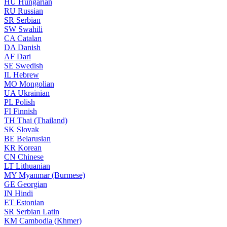
HU
Hungarian
RU
Russian
SR
Serbian
SW
Swahili
CA
Catalan
DA
Danish
AF
Dari
SE
Swedish
IL
Hebrew
MO
Mongolian
UA
Ukrainian
PL
Polish
FI
Finnish
TH
Thai (Thailand)
SK
Slovak
BE
Belarusian
KR
Korean
CN
Chinese
LT
Lithuanian
MY
Myanmar (Burmese)
GE
Georgian
IN
Hindi
ET
Estonian
SR
Serbian Latin
KM
Cambodia (Khmer)