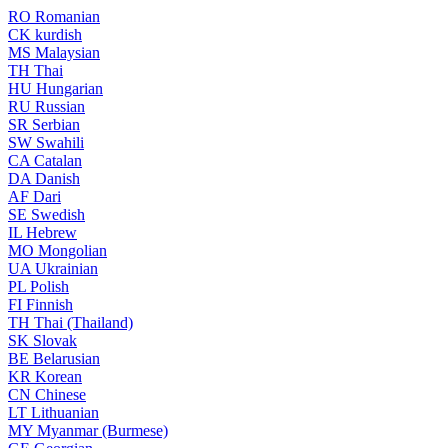
RO
Romanian
CK
kurdish
MS
Malaysian
TH
Thai
HU
Hungarian
RU
Russian
SR
Serbian
SW
Swahili
CA
Catalan
DA
Danish
AF
Dari
SE
Swedish
IL
Hebrew
MO
Mongolian
UA
Ukrainian
PL
Polish
FI
Finnish
TH
Thai (Thailand)
SK
Slovak
BE
Belarusian
KR
Korean
CN
Chinese
LT
Lithuanian
MY
Myanmar (Burmese)