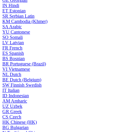
GE
Georgian
IN
Hindi
ET
Estonian
SR
Serbian Latin
KM
Cambodia (Khmer)
SA
Arabic
YU
Cantonese
SO
Somali
LV
Latvian
FR
French
ES
Spanish
BS
Bosnian
BR
Portuguese (Brazil)
VI
Vietnamese
NL
Dutch
BE
Dutch (Belgium)
SW
Finnish Swedish
IT
Italian
ID
Indonesian
AM
Amharic
UZ
Uzbek
GR
Greek
CS
Czech
HK
Chinese (HK)
BG
Bulgarian