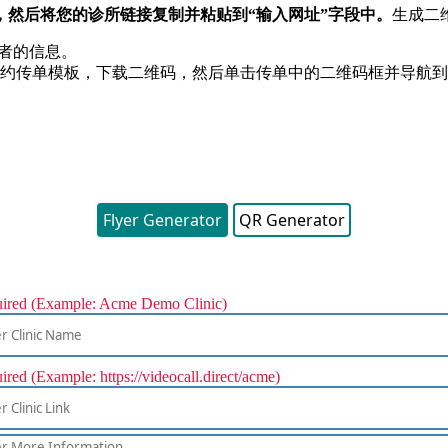
，
然
后
将
您
的
诊
所
链
接
复
制
并
粘
贴
到
“
输
入
网
址
”
字
段
中
。
生
成
二
者
的
信
息
。
约
传
单
模
板
，
下
载
二
维
码
，
然
后
单
击
传
单
中
的
二
维
码
框
并
导
航
到