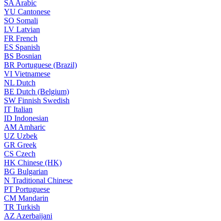
SA
Arabic
YU
Cantonese
SO
Somali
LV
Latvian
FR
French
ES
Spanish
BS
Bosnian
BR
Portuguese (Brazil)
VI
Vietnamese
NL
Dutch
BE
Dutch (Belgium)
SW
Finnish Swedish
IT
Italian
ID
Indonesian
AM
Amharic
UZ
Uzbek
GR
Greek
CS
Czech
HK
Chinese (HK)
BG
Bulgarian
N
Traditional Chinese
PT
Portuguese
CM
Mandarin
TR
Turkish
AZ
Azerbaijani