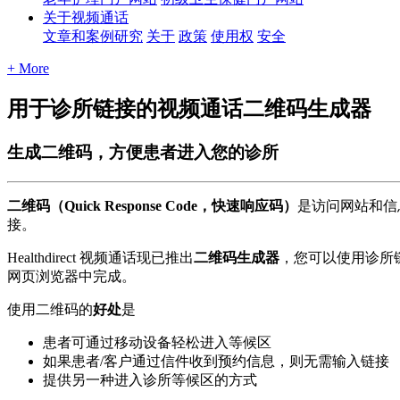
关于视频通话
文章和案例研究
关于
政策
使用权
安全
+ More
用于诊所链接的视频通话二维码生成器
生成二维码，方便患者进入您的诊所
二
维
码
（
Quick
Response
Code
，
快
速
响
应
码
）
是
访
问
网
站
和
信
接
。
Healthdirect
视
频
通
话
现
已
推
出
二
维
码
生
成
器
，
您
可
以
使
用
诊
所
网
页
浏
览
器
中
完
成
。
使
用
二
维
码
的
好
处
是
患
者
可
通
过
移
动
设
备
轻
松
进
入
等
候
区
如
果
患
者
/
客
户
通
过
信
件
收
到
预
约
信
息
，
则
无
需
输
入
链
接
提
供
另
一
种
进
入
诊
所
等
候
区
的
方
式