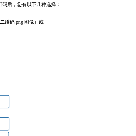
维
码
后
，
您
有
以
下
几
种
选
择
：
二
维
码
png
图
像
）
或