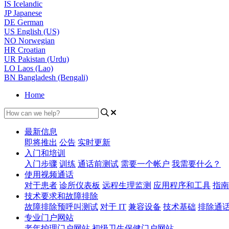
IS
Icelandic
JP
Japanese
DE
German
US
English (US)
NO
Norwegian
HR
Croatian
UR
Pakistan (Urdu)
LO
Laos (Lao)
BN
Bangladesh (Bengali)
Home
最新信息
即将推出
公告
实时更新
入门和培训
入门步骤
训练
通话前测试
需要一个帐户
我需要什么？
使用视频通话
对于患者
诊所仪表板
远程生理监测
应用程序和工具
指南
技术要求和故障排除
故障排除预呼叫测试
对于 IT
兼容设备
技术基础
排除通
专业门户网站
老年护理门户网站
初级卫生保健门户网站