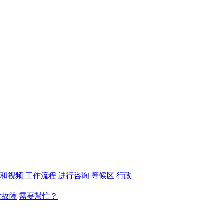
和视频
工作流程
进行咨询
等候区
行政
话故障
需要幫忙？