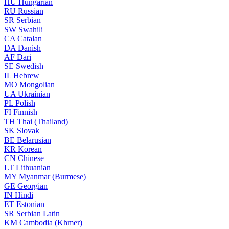
HU
Hungarian
RU
Russian
SR
Serbian
SW
Swahili
CA
Catalan
DA
Danish
AF
Dari
SE
Swedish
IL
Hebrew
MO
Mongolian
UA
Ukrainian
PL
Polish
FI
Finnish
TH
Thai (Thailand)
SK
Slovak
BE
Belarusian
KR
Korean
CN
Chinese
LT
Lithuanian
MY
Myanmar (Burmese)
GE
Georgian
IN
Hindi
ET
Estonian
SR
Serbian Latin
KM
Cambodia (Khmer)