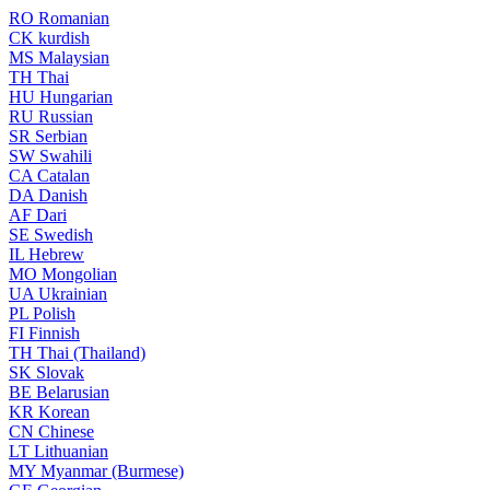
RO
Romanian
CK
kurdish
MS
Malaysian
TH
Thai
HU
Hungarian
RU
Russian
SR
Serbian
SW
Swahili
CA
Catalan
DA
Danish
AF
Dari
SE
Swedish
IL
Hebrew
MO
Mongolian
UA
Ukrainian
PL
Polish
FI
Finnish
TH
Thai (Thailand)
SK
Slovak
BE
Belarusian
KR
Korean
CN
Chinese
LT
Lithuanian
MY
Myanmar (Burmese)