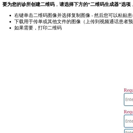
要
为
您
的
诊
所
创
建
二
维
码
，
请
选
择
下
方
的
“
二
维
码
生
成
器
”
选
项
右
键
单
击
二
维
码
图
像
并
选
择
复
制
图
像
-
然
后
您
可
以
粘
贴
患
下
载
用
于
传
单
或
其
他
文
件
的
图
像
（
上
传
到
视
频
通
话
患
者
预
如
果
需
要
，
打
印
二
维
码