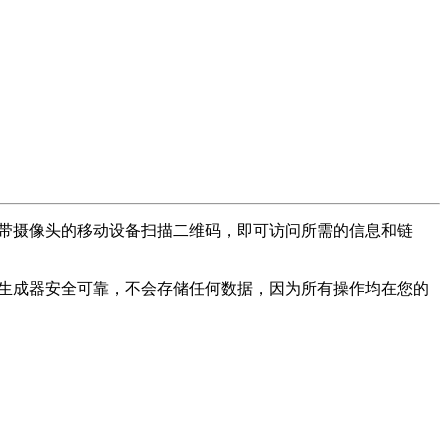
带
摄
像
头
的
移
动
设
备
扫
描
二
维
码
，
即
可
访
问
所
需
的
信
息
和
链
生
成
器
安
全
可
靠
，
不
会
存
储
任
何
数
据
，
因
为
所
有
操
作
均
在
您
的