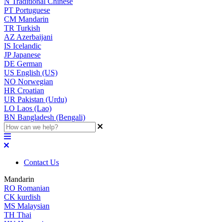
N
Traditional Chinese
PT
Portuguese
CM
Mandarin
TR
Turkish
AZ
Azerbaijani
IS
Icelandic
JP
Japanese
DE
German
US
English (US)
NO
Norwegian
HR
Croatian
UR
Pakistan (Urdu)
LO
Laos (Lao)
BN
Bangladesh (Bengali)
Contact Us
Mandarin
RO
Romanian
CK
kurdish
MS
Malaysian
TH
Thai