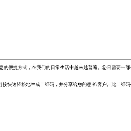
息
的
便
捷
方
式
，
在
我
们
的
日
常
生
活
中
越
来
越
普
遍
。
您
只
需
要
一
部
链
接
快
速
轻
松
地
生
成
二
维
码
，
并
分
享
给
您
的
患
者
/
客
户
。
此
二
维
码