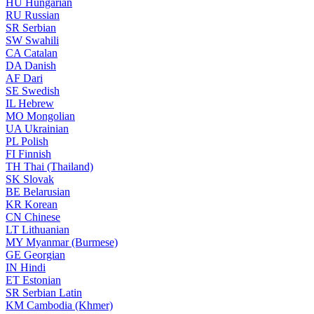
HU
Hungarian
RU
Russian
SR
Serbian
SW
Swahili
CA
Catalan
DA
Danish
AF
Dari
SE
Swedish
IL
Hebrew
MO
Mongolian
UA
Ukrainian
PL
Polish
FI
Finnish
TH
Thai (Thailand)
SK
Slovak
BE
Belarusian
KR
Korean
CN
Chinese
LT
Lithuanian
MY
Myanmar (Burmese)
GE
Georgian
IN
Hindi
ET
Estonian
SR
Serbian Latin
KM
Cambodia (Khmer)