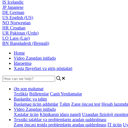
IS
Icelandic
JP
Japanese
DE
German
US
English (US)
NO
Norwegian
HR
Croatian
UR
Pakistan (Urdu)
LO
Laos (Lao)
BN
Bangladesh (Bengali)
Home
Video Zəngdən istifadə
İdarəetmə
Xəstə flayerləri və giriş nöqtələri
Ən son məlumat
Tezliklə
Bülletenlər
Canlı Yeniləmələr
Başlanğıc və təlim
Başlamaq üçün addımlar
Təlim
Zəng öncəsi test
Hesab lazımdı
Video Zəngdən istifadə
Xəstələr üçün
Klinikanın idarə paneli
Uzaqdan fizioloji monito
Texniki tələblər və problemlərin aradan qaldırılması
Zəng öncəsi testdə problemlərin aradan qaldırılması
İT üçün
Uy