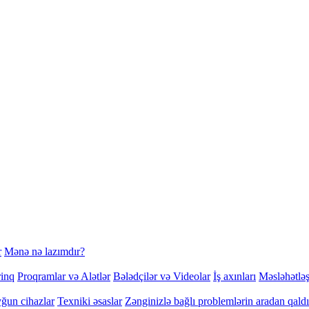
r
Mənə nə lazımdır?
rinq
Proqramlar və Alətlər
Bələdçilər və Videolar
İş axınları
Məsləhətlə
ğun cihazlar
Texniki əsaslar
Zənginizlə bağlı problemlərin aradan qaldı