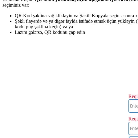
se
ç
iminiz
var
:
QR
Kod
ş
ə
klin
ə
sa
ğ
klikl
ə
yin
v
ə
Ş
ə
kili
Kopyala
se
ç
in
-
sonra
x
Ş
ə
kli
flayerd
ə
v
ə
ya
dig
ə
r
faylda
istifad
ə
etm
ə
k
ü
ç
ü
n
y
ü
kl
ə
yin
(
kodu
png
ş
ə
klin
ə
ke
ç
in
)
v
ə
ya
Laz
ı
m
g
ə
l
ə
rs
ə
,
QR
kodunu
ç
ap
edin