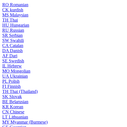
RO
Romanian
CK
kurdish
MS
Malaysian
TH
Thai
HU
Hungarian
RU
Russian
SR
Serbian
SW
Swahili
CA
Catalan
DA
Danish
AF
Dari
SE
Swedish
IL
Hebrew
MO
Mongolian
UA
Ukrainian
PL
Polish
FI
Finnish
TH
Thai (Thailand)
SK
Slovak
BE
Belarusian
KR
Korean
CN
Chinese
LT
Lithuanian
MY
Myanmar (Burmese)