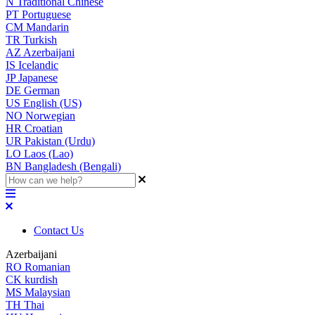
N
Traditional Chinese
PT
Portuguese
CM
Mandarin
TR
Turkish
AZ
Azerbaijani
IS
Icelandic
JP
Japanese
DE
German
US
English (US)
NO
Norwegian
HR
Croatian
UR
Pakistan (Urdu)
LO
Laos (Lao)
BN
Bangladesh (Bengali)
Contact Us
Azerbaijani
RO
Romanian
CK
kurdish
MS
Malaysian
TH
Thai