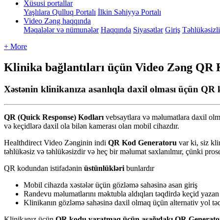
Xüsusi portallar
Yaşlılara Qulluq Portalı
İlkin Səhiyyə Portalı
Video Zəng haqqında
Məqalələr və nümunələr
Haqqında
Siyasətlər
Giriş
Təhlükəsizl
+ More
Klinika bağlantıları üçün Video Zəng QR
Xəstənin klinikanıza asanlıqla daxil olması üçün QR
QR
(
Quick
Response
)
Kodlar
ı
vebsaytlara
v
ə
m
ə
lumatlara
daxil
ol
v
ə
ke
ç
idl
ə
r
ə
daxil
ola
bil
ə
n
kameras
ı
olan
mobil
cihazd
ı
r
.
Healthdirect
Video
Z
ə
nginin
indi
QR
Kod
Generatoru
var
ki
,
siz
kli
t
ə
hl
ü
k
ə
siz
v
ə
t
ə
hl
ü
k
ə
sizdir
v
ə
he
ç
bir
m
ə
lumat
saxlan
ı
lm
ı
r
,
ç
ü
nki
pros
QR
kodundan
istifad
ə
nin
ü
st
ü
nl
ü
kl
ə
ri
bunlard
ı
r
Mobil
cihazda
x
ə
st
ə
l
ə
r
ü
ç
ü
n
g
ö
zl
ə
m
ə
sah
ə
sin
ə
asan
giri
ş
Randevu
m
ə
lumatlar
ı
n
ı
m
ə
ktubla
ald
ı
qlar
ı
t
ə
qdird
ə
ke
ç
id
yazan
Klinikan
ı
n
g
ö
zl
ə
m
ə
sah
ə
sin
ə
daxil
olmaq
ü
ç
ü
n
alternativ
yol
t
ə
Klinikan
ı
z
ü
ç
ü
n
QR
kodu
yaratmaq
ü
ç
ü
n
a
ş
a
ğ
ı
dak
ı
QR
Generato