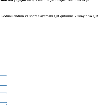
Kodunu
endirin
v
ə
sonra
flayerd
ə
ki
QR
qutusuna
klikl
ə
yin
v
ə
QR