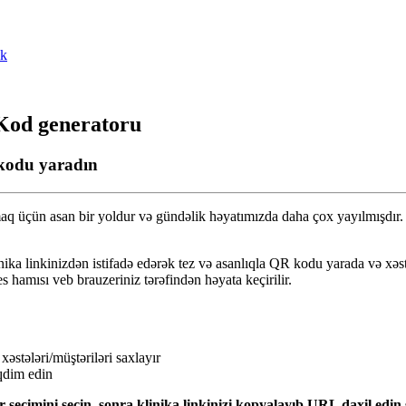
ik
 Kod generatoru
 kodu yaradın
maq
ü
ç
ü
n
asan
bir
yoldur
v
ə
g
ü
nd
ə
lik
h
ə
yat
ı
m
ı
zda
daha
ç
ox
yay
ı
lm
ı
ş
d
ı
r
.
nika
linkinizd
ə
n
istifad
ə
ed
ə
r
ə
k
tez
v
ə
asanl
ı
qla
QR
kodu
yarada
v
ə
x
ə
s
es
ham
ı
s
ı
veb
brauzeriniz
t
ə
r
ə
find
ə
n
h
ə
yata
ke
ç
irilir
.
x
ə
st
ə
l
ə
ri
/
m
ü
ş
t
ə
ril
ə
ri
saxlay
ı
r
qdim
edin
r
se
ç
imini
se
ç
in
,
sonra
klinika
linkinizi
kopyalay
ı
b
URL
daxil
edin