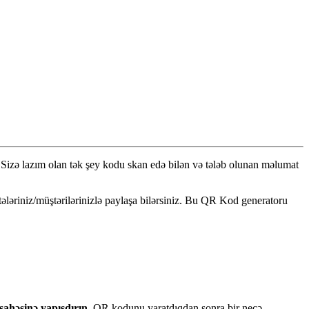
Siz
ə
laz
ı
m
olan
t
ə
k
ş
ey
kodu
skan
ed
ə
bil
ə
n
v
ə
t
ə
l
ə
b
olunan
m
ə
lumat
t
ə
l
ə
riniz
/
m
ü
ş
t
ə
ril
ə
rinizl
ə
payla
ş
a
bil
ə
rsiniz
.
Bu
QR
Kod
generatoru
sah
ə
sin
ə
yap
ı
ş
d
ı
r
ı
n
.
QR
kodunu
yaratd
ı
qdan
sonra
bir
ne
ç
ə