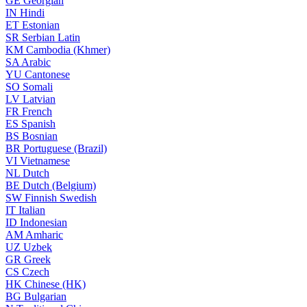
GE
Georgian
IN
Hindi
ET
Estonian
SR
Serbian Latin
KM
Cambodia (Khmer)
SA
Arabic
YU
Cantonese
SO
Somali
LV
Latvian
FR
French
ES
Spanish
BS
Bosnian
BR
Portuguese (Brazil)
VI
Vietnamese
NL
Dutch
BE
Dutch (Belgium)
SW
Finnish Swedish
IT
Italian
ID
Indonesian
AM
Amharic
UZ
Uzbek
GR
Greek
CS
Czech
HK
Chinese (HK)
BG
Bulgarian