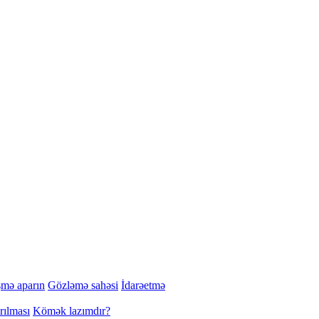
şmə aparın
Gözləmə sahəsi
İdarəetmə
rılması
Kömək lazımdır?