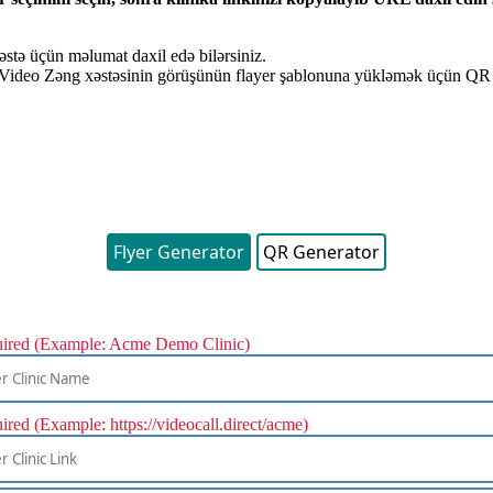
ə
st
ə
ü
ç
ü
n
m
ə
lumat
daxil
ed
ə
bil
ə
rsiniz
.
Video
Z
ə
ng
x
ə
st
ə
sinin
g
ö
r
ü
ş
ü
n
ü
n
flayer
ş
ablonuna
y
ü
kl
ə
m
ə
k
ü
ç
ü
n
QR