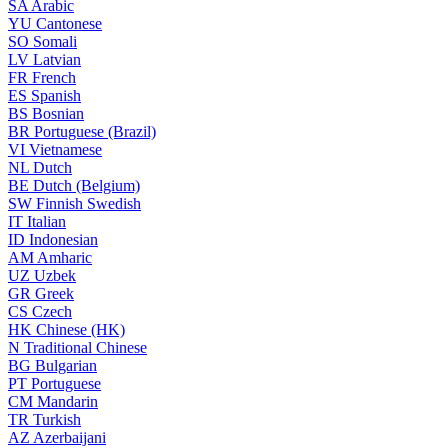
SA
Arabic
YU
Cantonese
SO
Somali
LV
Latvian
FR
French
ES
Spanish
BS
Bosnian
BR
Portuguese (Brazil)
VI
Vietnamese
NL
Dutch
BE
Dutch (Belgium)
SW
Finnish Swedish
IT
Italian
ID
Indonesian
AM
Amharic
UZ
Uzbek
GR
Greek
CS
Czech
HK
Chinese (HK)
N
Traditional Chinese
BG
Bulgarian
PT
Portuguese
CM
Mandarin
TR
Turkish
AZ
Azerbaijani