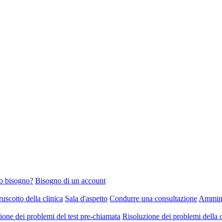
o bisogno?
Bisogno di un account
uscotto della clinica
Sala d'aspetto
Condurre una consultazione
Ammini
ione dei problemi del test pre-chiamata
Risoluzione dei problemi della 