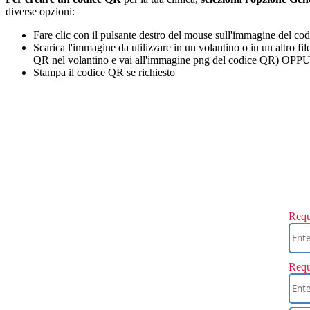
diverse
opzioni
:
Fare
clic
con
il
pulsante
destro
del
mouse
sull
'
immagine
del
cod
Scarica
l
'
immagine
da
utilizzare
in
un
volantino
o
in
un
altro
fil
QR
nel
volantino
e
vai
all
'
immagine
png
del
codice
QR
)
OPP
Stampa
il
codice
QR
se
richiesto