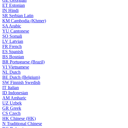
GE
Georgian
ET
Estonian
IN
Hindi
SR
Serbian Latin
KM
Cambodia (Khmer)
SA
Arabic
YU
Cantonese
SO
Somali
LV
Latvian
FR
French
ES
Spanish
BS
Bosnian
BR
Portuguese (Brazil)
VI
Vietnamese
NL
Dutch
BE
Dutch (Belgium)
SW
Finnish Swedish
IT
Italian
ID
Indonesian
AM
Amharic
UZ
Uzbek
GR
Greek
CS
Czech
HK
Chinese (HK)
N
Traditional Chinese