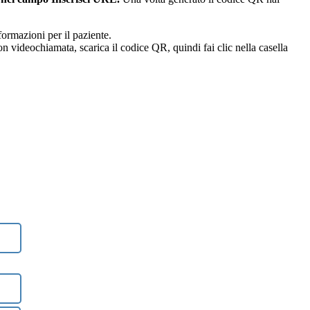
formazioni
per
il
paziente
.
on
videochiamata
,
scarica
il
codice
QR
,
quindi
fai
clic
nella
casella