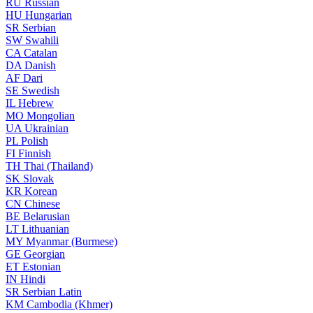
RU
Russian
HU
Hungarian
SR
Serbian
SW
Swahili
CA
Catalan
DA
Danish
AF
Dari
SE
Swedish
IL
Hebrew
MO
Mongolian
UA
Ukrainian
PL
Polish
FI
Finnish
TH
Thai (Thailand)
SK
Slovak
KR
Korean
CN
Chinese
BE
Belarusian
LT
Lithuanian
MY
Myanmar (Burmese)
GE
Georgian
ET
Estonian
IN
Hindi
SR
Serbian Latin
KM
Cambodia (Khmer)