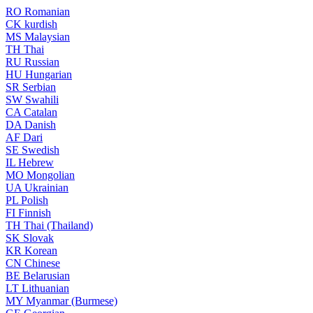
RO
Romanian
CK
kurdish
MS
Malaysian
TH
Thai
RU
Russian
HU
Hungarian
SR
Serbian
SW
Swahili
CA
Catalan
DA
Danish
AF
Dari
SE
Swedish
IL
Hebrew
MO
Mongolian
UA
Ukrainian
PL
Polish
FI
Finnish
TH
Thai (Thailand)
SK
Slovak
KR
Korean
CN
Chinese
BE
Belarusian
LT
Lithuanian
MY
Myanmar (Burmese)