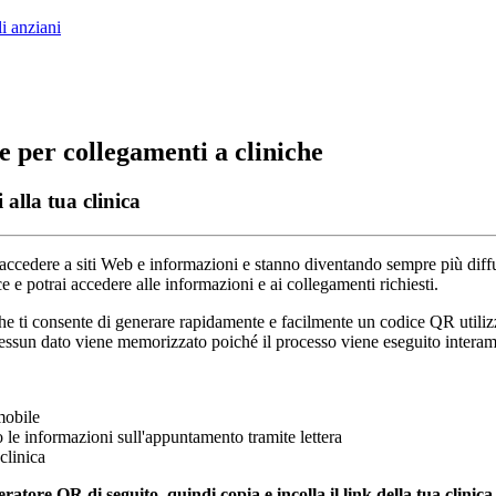
li anziani
 per collegamenti a cliniche
alla tua clinica
accedere
a
siti
Web
e
informazioni
e
stanno
diventando
sempre
pi
ù
diff
ce
e
potrai
accedere
alle
informazioni
e
ai
collegamenti
richiesti
.
he
ti
consente
di
generare
rapidamente
e
facilmente
un
codice
QR
utili
essun
dato
viene
memorizzato
poich
é
il
processo
viene
eseguito
intera
mobile
o
le
informazioni
sull
'
appuntamento
tramite
lettera
clinica
eratore
QR
di
seguito
,
quindi
copia
e
incolla
il
link
della
tua
clinica