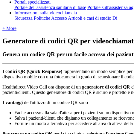
Portali specializzati
Portale dell'assistenza sanitaria di base
Portale sull'assistenza ag
Informazioni sulla videochiamata
Sicurezza
Politiche
Accesso
Articoli e casi di studio
Di
+ More
Generatore di codici QR per videochiamate
Genera un codice QR per un facile accesso dei pazienti 
I
codici
QR
(
Quick
Response
)
rappresentano
un
modo
semplice
per
dispositivo
mobile
con
una
fotocamera
in
grado
di
scansionare
il
codi
Healthdirect
Video
Call
ora
dispone
di
un
generatore
di
codici
QR
c
pazienti
/
clienti
.
Questo
generatore
di
codici
QR
è
sicuro
e
protetto
e
n
I
vantaggi
dell
'
utilizzo
di
un
codice
QR
sono
Facile
accesso
alla
sala
d
'
attesa
per
i
pazienti
su
un
dispositivo
Salva
i
pazienti
/
clienti
che
digitano
un
collegamento
se
ricevon
Fornire
un
modo
alternativo
per
accedere
all
'
area
di
attesa
della
Per
creare
un
codice
QR
per
la
tua
clinica
,
seleziona
l
'
opzione
Gen