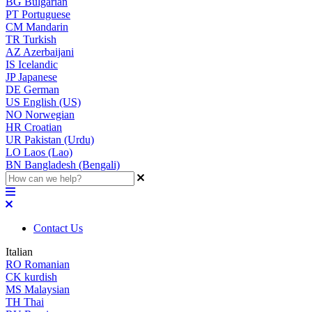
BG
Bulgarian
PT
Portuguese
CM
Mandarin
TR
Turkish
AZ
Azerbaijani
IS
Icelandic
JP
Japanese
DE
German
US
English (US)
NO
Norwegian
HR
Croatian
UR
Pakistan (Urdu)
LO
Laos (Lao)
BN
Bangladesh (Bengali)
Contact Us
Italian
RO
Romanian
CK
kurdish
MS
Malaysian
TH
Thai