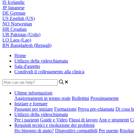
IS
Icelandic
JP
Japanese
DE
German
US
English (US)
NO
Norwegian
HR
Croatian
UR
Pakistan (Urdu)
LO
Laos (Lao)
BN
Bangladesh (Bengali)
Home
Utilizzo della videochiamata
Sala d'aspetto
Condividi il collegamento alla clinica
Ultime informazioni
Aggiornamenti in tempo reale
Bollettini
Prossimamente
Iniziare e formare
Passaggi per iniziare
Formazione
Prova pre-chiamata
Di cosa h
Utilizzo della videochiamata
Per i pazienti
Guide e Video
Flussi di lavoro
App e strumenti
Cr
Requisiti tecnici e risoluzione dei problemi
Ho bisogno di aiuto?
Dispositivi compatibili
Per questo
Risoluz