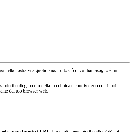
usi
nella
nostra
vita
quotidiana
.
Tutto
ci
ò
di
cui
hai
bisogno
è
un
zzando
il
collegamento
della
tua
clinica
e
condividerlo
con
i
tuoi
mente
dal
tuo
browser
web
.
nel
campo
Inserisci
URL
.
Una
volta
generato
il
codice
QR
hai