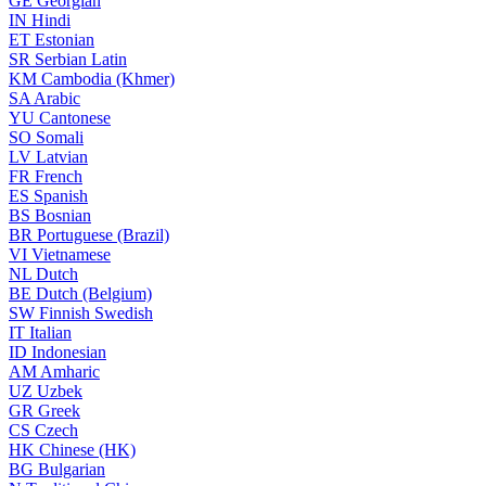
GE
Georgian
IN
Hindi
ET
Estonian
SR
Serbian Latin
KM
Cambodia (Khmer)
SA
Arabic
YU
Cantonese
SO
Somali
LV
Latvian
FR
French
ES
Spanish
BS
Bosnian
BR
Portuguese (Brazil)
VI
Vietnamese
NL
Dutch
BE
Dutch (Belgium)
SW
Finnish Swedish
IT
Italian
ID
Indonesian
AM
Amharic
UZ
Uzbek
GR
Greek
CS
Czech
HK
Chinese (HK)
BG
Bulgarian