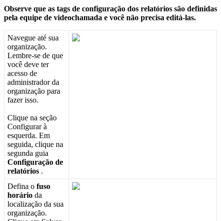
Observe
que
as
tags
de
configura
ç
ã
o
dos
relat
ó
rios
s
ã
o
definidas
pela
equipe
de
videochamada
e
voc
ê
n
ã
o
precisa
edit
á
-
las
.
Navegue
at
é
sua
organiza
ç
ã
o
.
Lembre
-
se
de
que
voc
ê
deve
ter
acesso
de
administrador
da
organiza
ç
ã
o
para
fazer
isso
.
Clique
na
se
ç
ã
o
Configurar
à
esquerda
.
Em
seguida
,
clique
na
segunda
guia
Configura
ç
ã
o
de
relat
ó
rios
.
Defina
o
fuso
hor
á
rio
da
localiza
ç
ã
o
da
sua
organiza
ç
ã
o
.