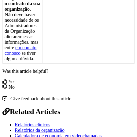
o
contrato
da
sua
organiza
ç
ã
o
.
N
ã
o
deve
haver
necessidade
de
os
Administradores
da
Organiza
ç
ã
o
alterarem
essas
informa
ç
õ
es
,
mas
entre
em
contato
conosco
se
tiver
alguma
d
ú
vida
.
Was this article helpful?
Yes
No
Give feedback about this article
Related Articles
Relatórios clínicos
Relatórios da organização
Calculadora de economia em videochamadas