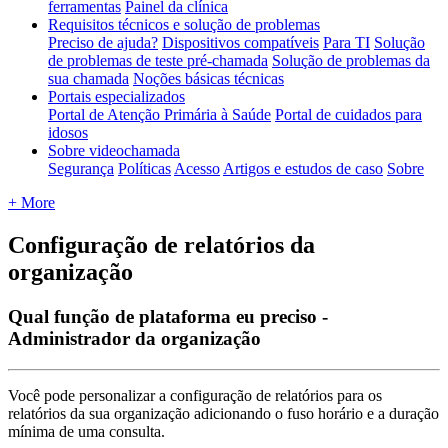
ferramentas
Painel da clínica
Requisitos técnicos e solução de problemas
Preciso de ajuda?
Dispositivos compatíveis
Para TI
Solução
de problemas de teste pré-chamada
Solução de problemas da
sua chamada
Noções básicas técnicas
Portais especializados
Portal de Atenção Primária à Saúde
Portal de cuidados para
idosos
Sobre videochamada
Segurança
Políticas
Acesso
Artigos e estudos de caso
Sobre
+ More
Configuração de relatórios da
organização
Qual função de plataforma eu preciso -
Administrador da organização
Voc
ê
pode
personalizar
a
configura
ç
ã
o
de
relat
ó
rios
para
os
relat
ó
rios
da
sua
organiza
ç
ã
o
adicionando
o
fuso
hor
á
rio
e
a
dura
ç
ã
o
m
í
nima
de
uma
consulta
.