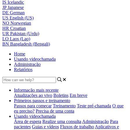
IS
Icelandic
JP
Japanese
DE
German
US
English (US)
NO
Norwegian
HR
Croatian
UR
Pakistan (Urdu)
LO
Laos (Lao)
BN
Bangladesh (Bengali)
Home
Usando videochamada
Administração
Relatórios
Informação mais recente
Atualizações ao vivo
Boletins
Em breve
Primeiros passos e treinamento
Passos para começar
Treinamento
Teste pré-chamada
O que
eu preciso?
Precisa de uma conta
Usando videochamada
Área de espera
Realize uma consulta
Administração
Para
pacientes
Guias e vídeos
Fluxos de trabalho
Aplicativos e