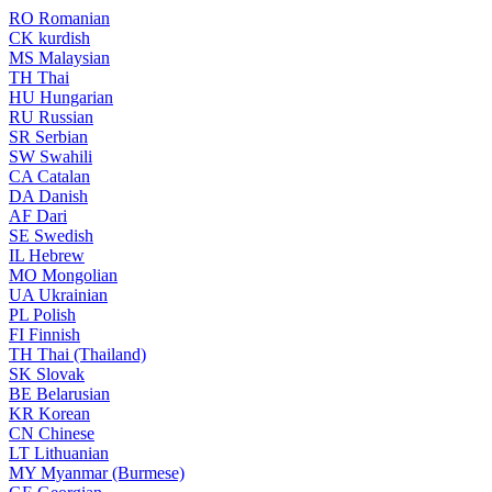
RO
Romanian
CK
kurdish
MS
Malaysian
TH
Thai
HU
Hungarian
RU
Russian
SR
Serbian
SW
Swahili
CA
Catalan
DA
Danish
AF
Dari
SE
Swedish
IL
Hebrew
MO
Mongolian
UA
Ukrainian
PL
Polish
FI
Finnish
TH
Thai (Thailand)
SK
Slovak
BE
Belarusian
KR
Korean
CN
Chinese
LT
Lithuanian
MY
Myanmar (Burmese)