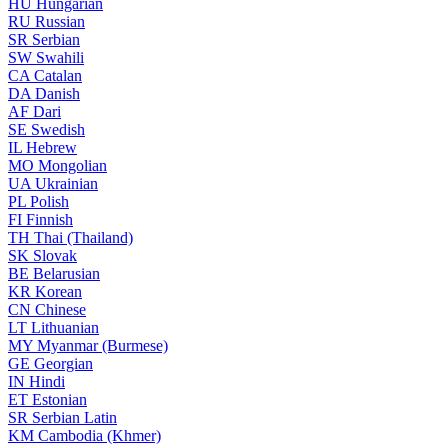
HU
Hungarian
RU
Russian
SR
Serbian
SW
Swahili
CA
Catalan
DA
Danish
AF
Dari
SE
Swedish
IL
Hebrew
MO
Mongolian
UA
Ukrainian
PL
Polish
FI
Finnish
TH
Thai (Thailand)
SK
Slovak
BE
Belarusian
KR
Korean
CN
Chinese
LT
Lithuanian
MY
Myanmar (Burmese)
GE
Georgian
IN
Hindi
ET
Estonian
SR
Serbian Latin
KM
Cambodia (Khmer)