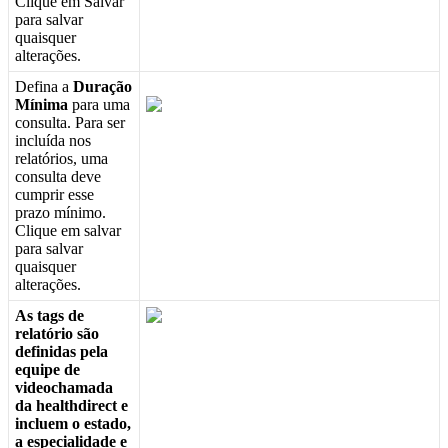
Clique
em
Salvar
para
salvar
quaisquer
altera
ç
õ
es
.
Defina
a
Dura
ç
ã
o
M
í
nima
para
uma
consulta
.
Para
ser
inclu
í
da
nos
relat
ó
rios
,
uma
consulta
deve
cumprir
esse
prazo
m
í
nimo
.
Clique
em
salvar
para
salvar
quaisquer
altera
ç
õ
es
.
As
tags
de
relat
ó
rio
s
ã
o
definidas
pela
equipe
de
videochamada
da
healthdirect
e
incluem
o
estado
,
a
especialidade
e