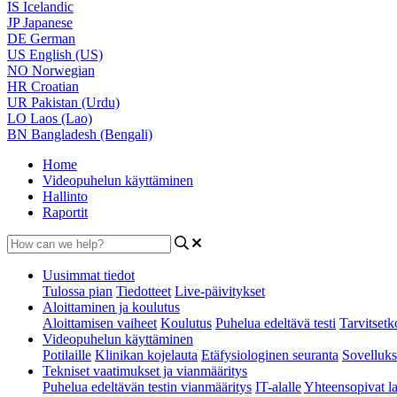
IS
Icelandic
JP
Japanese
DE
German
US
English (US)
NO
Norwegian
HR
Croatian
UR
Pakistan (Urdu)
LO
Laos (Lao)
BN
Bangladesh (Bengali)
Home
Videopuhelun käyttäminen
Hallinto
Raportit
Uusimmat tiedot
Tulossa pian
Tiedotteet
Live-päivitykset
Aloittaminen ja koulutus
Aloittamisen vaiheet
Koulutus
Puhelua edeltävä testi
Tarvitsetko
Videopuhelun käyttäminen
Potilaille
Klinikan kojelauta
Etäfysiologinen seuranta
Sovelluks
Tekniset vaatimukset ja vianmääritys
Puhelua edeltävän testin vianmääritys
IT-alalle
Yhteensopivat la