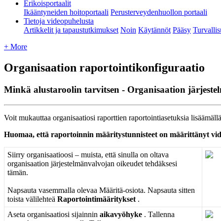
Erikoisportaalit
Ikääntyneiden hoitoportaali
Perusterveydenhuollon portaali
Tietoja videopuhelusta
Artikkelit ja tapaustutkimukset
Noin
Käytännöt
Pääsy
Turvalli
+ More
Organisaation raportointikonfiguraatio
Minkä alustaroolin tarvitsen - Organisaation järjest
Voit
mukauttaa
organisaatiosi
raporttien
raportointiasetuksia
lis
ä
ä
m
ä
ll
Huomaa
,
ett
ä
raportoinnin
m
ä
ä
ritystunnisteet
on
m
ä
ä
ritt
ä
nyt
vi
Siirry
organisaatioosi
–
muista
,
ett
ä
sinulla
on
oltava
organisaation
j
ä
rjestelm
ä
nvalvojan
oikeudet
tehd
ä
ksesi
t
ä
m
ä
n
.
Napsauta
vasemmalla
olevaa
M
ä
ä
rit
ä
-
osiota
.
Napsauta
sitten
toista
v
ä
lilehte
ä
Raportointim
ä
ä
ritykset
.
Aseta
organisaatiosi
sijainnin
aikavy
ö
hyke
.
Tallenna