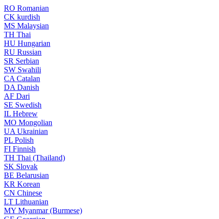
RO
Romanian
CK
kurdish
MS
Malaysian
TH
Thai
HU
Hungarian
RU
Russian
SR
Serbian
SW
Swahili
CA
Catalan
DA
Danish
AF
Dari
SE
Swedish
IL
Hebrew
MO
Mongolian
UA
Ukrainian
PL
Polish
FI
Finnish
TH
Thai (Thailand)
SK
Slovak
BE
Belarusian
KR
Korean
CN
Chinese
LT
Lithuanian
MY
Myanmar (Burmese)