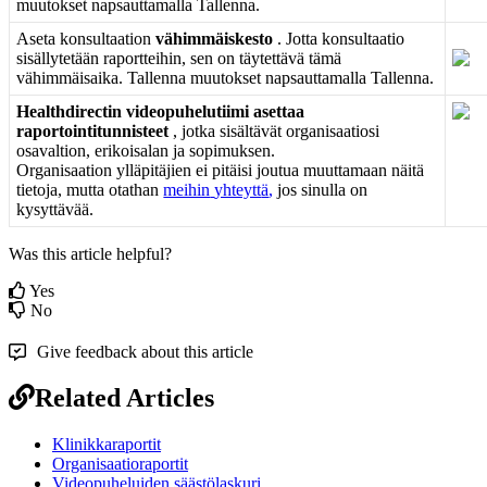
muutokset
napsauttamalla
Tallenna
.
Aseta
konsultaation
v
ä
himm
ä
iskesto
.
Jotta
konsultaatio
sis
ä
llytet
ä
ä
n
raportteihin
,
sen
on
t
ä
ytett
ä
v
ä
t
ä
m
ä
v
ä
himm
ä
isaika
.
Tallenna
muutokset
napsauttamalla
Tallenna
.
Healthdirectin
videopuhelutiimi
asettaa
raportointitunnisteet
,
jotka
sis
ä
lt
ä
v
ä
t
organisaatiosi
osavaltion
,
erikoisalan
ja
sopimuksen
.
Organisaation
yll
ä
pit
ä
jien
ei
pit
ä
isi
joutua
muuttamaan
n
ä
it
ä
tietoja
,
mutta
otathan
meihin
yhteytt
ä
,
jos
sinulla
on
kysytt
ä
v
ä
ä
.
Was this article helpful?
Yes
No
Give feedback about this article
Related Articles
Klinikkaraportit
Organisaatioraportit
Videopuheluiden säästölaskuri