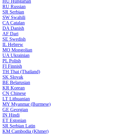
HU
Hungarian
RU
Russian
SR
Serbian
SW
Swahili
CA
Catalan
DA
Danish
AF
Dari
SE
Swedish
IL
Hebrew
MO
Mongolian
UA
Ukrainian
PL
Polish
FI
Finnish
TH
Thai (Thailand)
SK
Slovak
BE
Belarusian
KR
Korean
CN
Chinese
LT
Lithuanian
MY
Myanmar (Burmese)
GE
Georgian
IN
Hindi
ET
Estonian
SR
Serbian Latin
KM
Cambodia (Khmer)