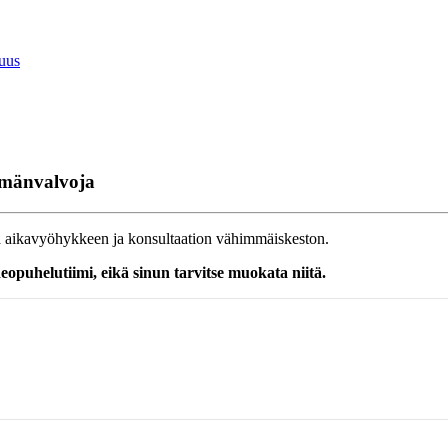
suus
elmänvalvoja
ä
aikavy
ö
hykkeen
ja
konsultaation
v
ä
himm
ä
iskeston
.
deopuhelutiimi
,
eik
ä
sinun
tarvitse
muokata
niit
ä
.