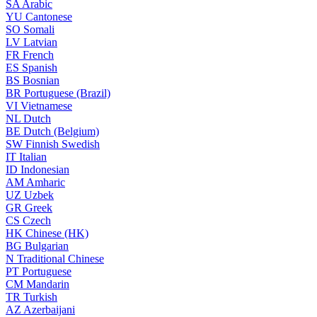
SA
Arabic
YU
Cantonese
SO
Somali
LV
Latvian
FR
French
ES
Spanish
BS
Bosnian
BR
Portuguese (Brazil)
VI
Vietnamese
NL
Dutch
BE
Dutch (Belgium)
SW
Finnish Swedish
IT
Italian
ID
Indonesian
AM
Amharic
UZ
Uzbek
GR
Greek
CS
Czech
HK
Chinese (HK)
BG
Bulgarian
N
Traditional Chinese
PT
Portuguese
CM
Mandarin
TR
Turkish
AZ
Azerbaijani