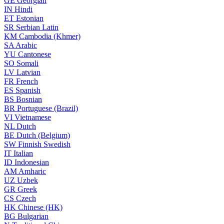
GE
Georgian
IN
Hindi
ET
Estonian
SR
Serbian Latin
KM
Cambodia (Khmer)
SA
Arabic
YU
Cantonese
SO
Somali
LV
Latvian
FR
French
ES
Spanish
BS
Bosnian
BR
Portuguese (Brazil)
VI
Vietnamese
NL
Dutch
BE
Dutch (Belgium)
SW
Finnish Swedish
IT
Italian
ID
Indonesian
AM
Amharic
UZ
Uzbek
GR
Greek
CS
Czech
HK
Chinese (HK)
BG
Bulgarian