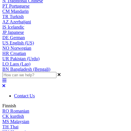
N
Traditional Chinese
PT
Portuguese
CM
Mandarin
TR
Turkish
AZ
Azerbaijani
IS
Icelandic
JP
Japanese
DE
German
US
English (US)
NO
Norwegian
HR
Croatian
UR
Pakistan (Urdu)
LO
Laos (Lao)
BN
Bangladesh (Bengali)
Contact Us
Finnish
RO
Romanian
CK
kurdish
MS
Malaysian
TH
Thai