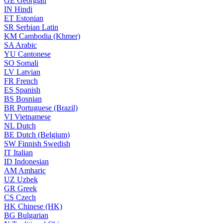
GE
Georgian
IN
Hindi
ET
Estonian
SR
Serbian Latin
KM
Cambodia (Khmer)
SA
Arabic
YU
Cantonese
SO
Somali
LV
Latvian
FR
French
ES
Spanish
BS
Bosnian
BR
Portuguese (Brazil)
VI
Vietnamese
NL
Dutch
BE
Dutch (Belgium)
SW
Finnish Swedish
IT
Italian
ID
Indonesian
AM
Amharic
UZ
Uzbek
GR
Greek
CS
Czech
HK
Chinese (HK)
BG
Bulgarian