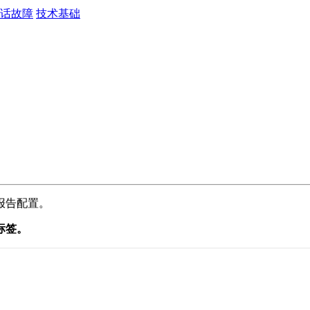
话故障
技术基础
报
告
配
置
。
标
签
。