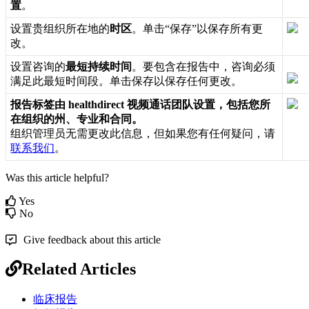
置
。
设
置
贵
组
织
所
在
地
的
时
区
。
单
击
“
保
存
”
以
保
存
所
有
更
改
。
设
置
咨
询
的
最
短
持
续
时
间
。
要
包
含
在
报
告
中
，
咨
询
必
须
满
足
此
最
短
时
间
段
。
单
击
保
存
以
保
存
任
何
更
改
。
报
告
标
签
由
healthdirect
视
频
通
话
团
队
设
置
，
包
括
您
所
在
组
织
的
州
、
专
业
和
合
同
。
组
织
管
理
员
无
需
更
改
此
信
息
，
但
如
果
您
有
任
何
疑
问
，
请
联
系
我
们
。
Was this article helpful?
Yes
No
Give feedback about this article
Related Articles
临床报告