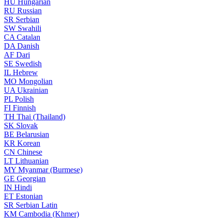
HU
Hungarian
RU
Russian
SR
Serbian
SW
Swahili
CA
Catalan
DA
Danish
AF
Dari
SE
Swedish
IL
Hebrew
MO
Mongolian
UA
Ukrainian
PL
Polish
FI
Finnish
TH
Thai (Thailand)
SK
Slovak
BE
Belarusian
KR
Korean
CN
Chinese
LT
Lithuanian
MY
Myanmar (Burmese)
GE
Georgian
IN
Hindi
ET
Estonian
SR
Serbian Latin
KM
Cambodia (Khmer)