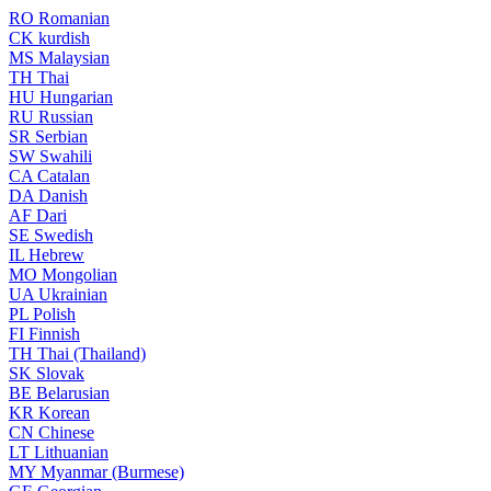
RO
Romanian
CK
kurdish
MS
Malaysian
TH
Thai
HU
Hungarian
RU
Russian
SR
Serbian
SW
Swahili
CA
Catalan
DA
Danish
AF
Dari
SE
Swedish
IL
Hebrew
MO
Mongolian
UA
Ukrainian
PL
Polish
FI
Finnish
TH
Thai (Thailand)
SK
Slovak
BE
Belarusian
KR
Korean
CN
Chinese
LT
Lithuanian
MY
Myanmar (Burmese)