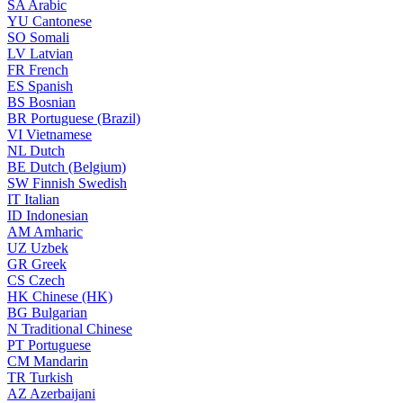
SA
Arabic
YU
Cantonese
SO
Somali
LV
Latvian
FR
French
ES
Spanish
BS
Bosnian
BR
Portuguese (Brazil)
VI
Vietnamese
NL
Dutch
BE
Dutch (Belgium)
SW
Finnish Swedish
IT
Italian
ID
Indonesian
AM
Amharic
UZ
Uzbek
GR
Greek
CS
Czech
HK
Chinese (HK)
BG
Bulgarian
N
Traditional Chinese
PT
Portuguese
CM
Mandarin
TR
Turkish
AZ
Azerbaijani