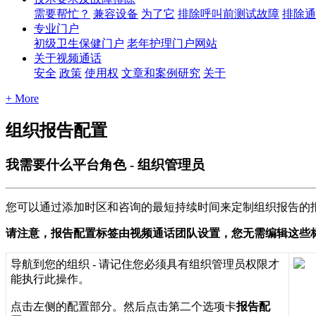
需要帮忙？
兼容设备
为了它
排除呼叫前测试故障
排除通
专业门户
初级卫生保健门户
老年护理门户网站
关于视频通话
安全
政策
使用权
文章和案例研究
关于
+ More
组织报告配置
我需要什么平台角色 - 组织管理员
您
可
以
通
过
添
加
时
区
和
咨
询
的
最
短
持
续
时
间
来
定
制
组
织
报
告
的
请
注
意
，
报
告
配
置
标
签
由
视
频
通
话
团
队
设
置
，
您
无
需
编
辑
这
些
导
航
到
您
的
组
织
-
请
记
住
您
必
须
具
有
组
织
管
理
员
权
限
才
能
执
行
此
操
作
。
点
击
左
侧
的
配
置
部
分
。
然
后
点
击
第
二
个
选
项
卡
报
告
配