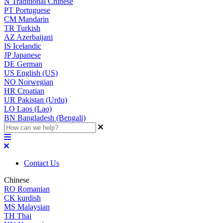
N
Traditional Chinese
PT
Portuguese
CM
Mandarin
TR
Turkish
AZ
Azerbaijani
IS
Icelandic
JP
Japanese
DE
German
US
English (US)
NO
Norwegian
HR
Croatian
UR
Pakistan (Urdu)
LO
Laos (Lao)
BN
Bangladesh (Bengali)
Contact Us
Chinese
RO
Romanian
CK
kurdish
MS
Malaysian
TH
Thai