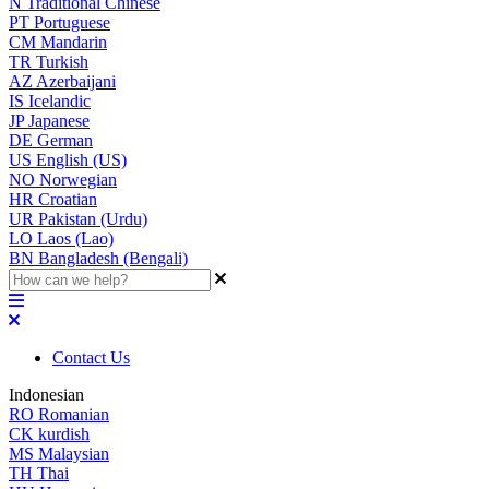
N
Traditional Chinese
PT
Portuguese
CM
Mandarin
TR
Turkish
AZ
Azerbaijani
IS
Icelandic
JP
Japanese
DE
German
US
English (US)
NO
Norwegian
HR
Croatian
UR
Pakistan (Urdu)
LO
Laos (Lao)
BN
Bangladesh (Bengali)
Contact Us
Indonesian
RO
Romanian
CK
kurdish
MS
Malaysian
TH
Thai