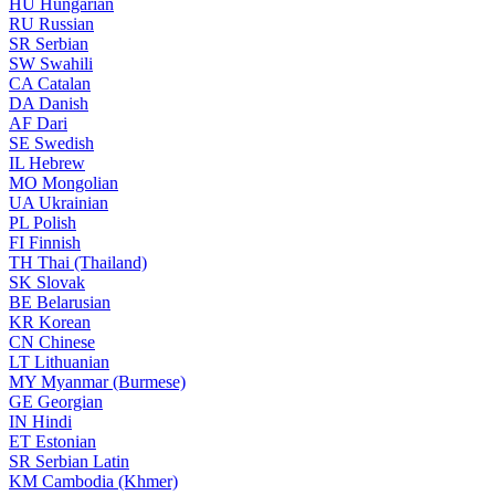
HU
Hungarian
RU
Russian
SR
Serbian
SW
Swahili
CA
Catalan
DA
Danish
AF
Dari
SE
Swedish
IL
Hebrew
MO
Mongolian
UA
Ukrainian
PL
Polish
FI
Finnish
TH
Thai (Thailand)
SK
Slovak
BE
Belarusian
KR
Korean
CN
Chinese
LT
Lithuanian
MY
Myanmar (Burmese)
GE
Georgian
IN
Hindi
ET
Estonian
SR
Serbian Latin
KM
Cambodia (Khmer)