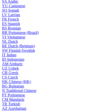
SA
Arabic
YU
Cantonese
SO
Somali
LV
Latvian
FR
French
ES
Spanish
BS
Bosnian
BR
Portuguese (Brazil)
VI
Vietnamese
NL
Dutch
BE
Dutch (Belgium)
SW
Finnish Swedish
IT
Italian
ID
Indonesian
AM
Amharic
UZ
Uzbek
GR
Greek
CS
Czech
HK
Chinese (HK)
BG
Bulgarian
N
Traditional Chinese
PT
Portuguese
CM
Mandarin
TR
Turkish
AZ
Azerbaijani