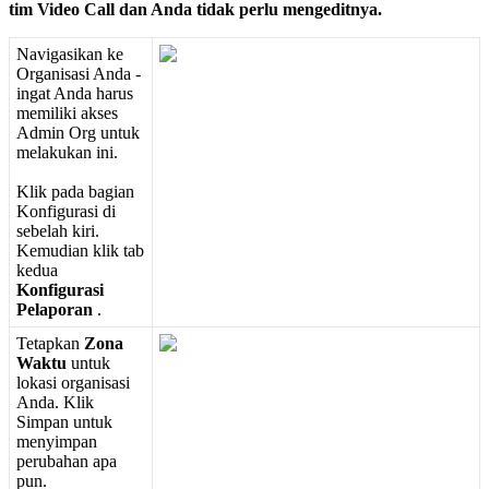
tim
Video
Call
dan
Anda
tidak
perlu
mengeditnya
.
Navigasikan
ke
Organisasi
Anda
-
ingat
Anda
harus
memiliki
akses
Admin
Org
untuk
melakukan
ini
.
Klik
pada
bagian
Konfigurasi
di
sebelah
kiri
.
Kemudian
klik
tab
kedua
Konfigurasi
Pelaporan
.
Tetapkan
Zona
Waktu
untuk
lokasi
organisasi
Anda
.
Klik
Simpan
untuk
menyimpan
perubahan
apa
pun
.