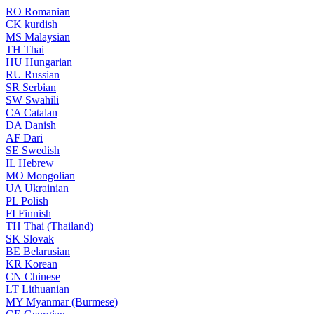
RO
Romanian
CK
kurdish
MS
Malaysian
TH
Thai
HU
Hungarian
RU
Russian
SR
Serbian
SW
Swahili
CA
Catalan
DA
Danish
AF
Dari
SE
Swedish
IL
Hebrew
MO
Mongolian
UA
Ukrainian
PL
Polish
FI
Finnish
TH
Thai (Thailand)
SK
Slovak
BE
Belarusian
KR
Korean
CN
Chinese
LT
Lithuanian
MY
Myanmar (Burmese)