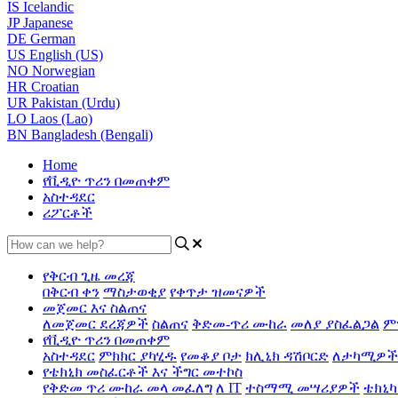
IS
Icelandic
JP
Japanese
DE
German
US
English (US)
NO
Norwegian
HR
Croatian
UR
Pakistan (Urdu)
LO
Laos (Lao)
BN
Bangladesh (Bengali)
Home
የቪዲዮ ጥሪን በመጠቀም
አስተዳደር
ሪፖርቶች
የቅርብ ጊዜ መረጃ
በቅርብ ቀን
ማስታወቂያ
የቀጥታ ዝመናዎች
መጀመር እና ስልጠና
ለመጀመር ደረጃዎች
ስልጠና
ቅድመ-ጥሪ ሙከራ
መለያ ያስፈልጋል
ም
የቪዲዮ ጥሪን በመጠቀም
አስተዳደር
ምክክር ያካሂዱ
የመቆያ ቦታ
ክሊኒክ ዳሽቦርድ
ለታካሚዎች
የቴክኒክ መስፈርቶች እና ችግር መተኮስ
የቅድመ ጥሪ ሙከራ መላ መፈለግ
ለ IT
ተስማሚ መሣሪያዎች
ቴክኒካ