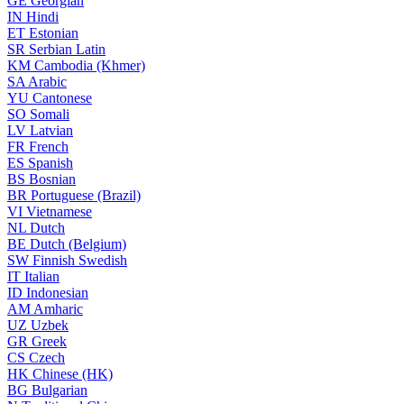
GE
Georgian
IN
Hindi
ET
Estonian
SR
Serbian Latin
KM
Cambodia (Khmer)
SA
Arabic
YU
Cantonese
SO
Somali
LV
Latvian
FR
French
ES
Spanish
BS
Bosnian
BR
Portuguese (Brazil)
VI
Vietnamese
NL
Dutch
BE
Dutch (Belgium)
SW
Finnish Swedish
IT
Italian
ID
Indonesian
AM
Amharic
UZ
Uzbek
GR
Greek
CS
Czech
HK
Chinese (HK)
BG
Bulgarian