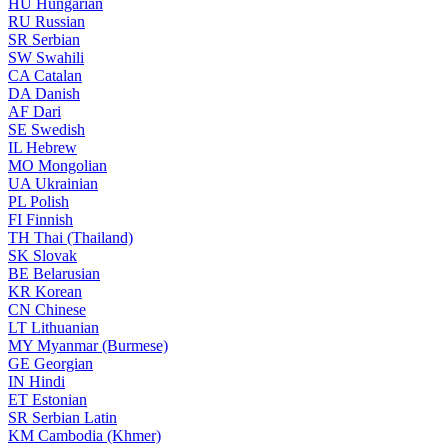
HU
Hungarian
RU
Russian
SR
Serbian
SW
Swahili
CA
Catalan
DA
Danish
AF
Dari
SE
Swedish
IL
Hebrew
MO
Mongolian
UA
Ukrainian
PL
Polish
FI
Finnish
TH
Thai (Thailand)
SK
Slovak
BE
Belarusian
KR
Korean
CN
Chinese
LT
Lithuanian
MY
Myanmar (Burmese)
GE
Georgian
IN
Hindi
ET
Estonian
SR
Serbian Latin
KM
Cambodia (Khmer)