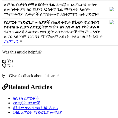
ለ
ም
ክ
ር
ቢ
ያ
ን
ስ
የ
ሚ
ቆ
ይ
በ
ት
ን
ጊ
ዜ
ያ
ዘ
ጋ
ጁ
።
በ
ሪ
ፖ
ር
ቶ
ቹ
ው
ስ
ጥ
ለ
መ
ካ
ተ
ት
ም
ክ
ክ
ር
ይ
ህ
ን
ን
አ
ነ
ስ
ተ
ኛ
ጊ
ዜ
ማ
ሟ
ላ
ት
አ
ለ
በ
ት
።
ማ
ና
ቸ
ው
ን
ም
ለ
ው
ጦ
ች
ለ
ማ
ስ
ቀ
መ
ጥ
አ
ስ
ቀ
ም
ጥ
ን
ጠ
ቅ
ያ
ድ
ር
ጉ
።
የ
ሪ
ፖ
ር
ት
ማ
ድ
ረ
ጊ
ያ
መ
ለ
ያ
ዎ
ች
በ
ጤ
ና
ቀ
ጥ
ታ
የ
ቪ
ዲ
ዮ
ጥ
ሪ
ቡ
ድ
ን
የ
ተ
ቀ
ና
በ
ሩ
ሲ
ሆ
ን
ለ
ድ
ር
ጅ
ት
ዎ
ግ
ዛ
ት
፣
ል
ዩ
እ
ና
ው
ል
ን
ያ
ካ
ት
ታ
ሉ
።
ይ
ህ
ን
ን
መ
ረ
ጃ
ለ
መ
ቀ
የ
ር
የ
ድ
ር
ጅ
ት
አ
ስ
ተ
ዳ
ዳ
ሪ
ዎ
ች
ም
ን
ም
ፍ
ላ
ጎ
ት
ሊ
ኖ
ር
አ
ይ
ገ
ባ
ም
ነ
ገ
ር
ግ
ን
ማ
ን
ኛ
ው
ም
አ
ይ
ነ
ት
ጥ
ያ
ቄ
ካ
ለ
ዎ
ት
እ
ባ
ክ
ዎ
ያ
ነ
ጋ
ግ
ሩ
ን
።
Was this article helpful?
Yes
No
Give feedback about this article
Related Articles
ክሊኒክ ሪፖርቶች
የድርጅት ዘገባዎች
የቪዲዮ ጥሪ ቁጠባ ካልኩሌተር
Qlik ሪፖርት ማድረጊያ መሣሪያ