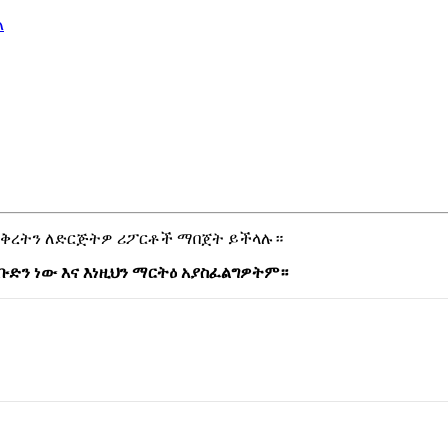
ል
ቅ
ረ
ት
ን
ለ
ድ
ር
ጅ
ት
ዎ
ሪ
ፖ
ር
ቶ
ች
ማ
በ
ጀ
ት
ይ
ች
ላ
ሉ
።
ቡ
ድ
ን
ነ
ው
እ
ና
እ
ነ
ዚ
ህ
ን
ማ
ር
ት
ዕ
አ
ያ
ስ
ፈ
ል
ግ
ዎ
ት
ም
።