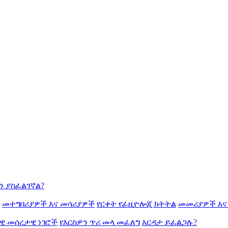
ን ያስፈልገኛል?
መተግበሪያዎች እና መሳሪያዎች
የርቀት የፊዚዮሎጂ ክትትል
መመሪያዎች እና
ዊ መሰረታዊ ነገሮች
የእርስዎን ጥሪ መላ መፈለግ
እርዳታ ይፈልጋሉ?