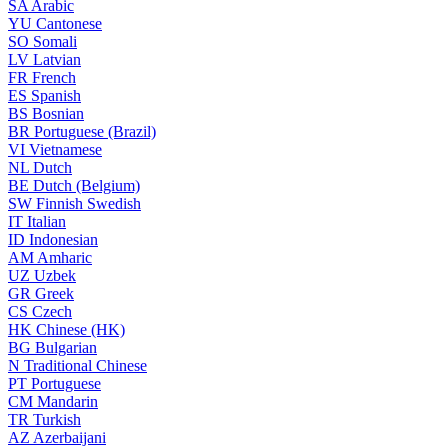
SA
Arabic
YU
Cantonese
SO
Somali
LV
Latvian
FR
French
ES
Spanish
BS
Bosnian
BR
Portuguese (Brazil)
VI
Vietnamese
NL
Dutch
BE
Dutch (Belgium)
SW
Finnish Swedish
IT
Italian
ID
Indonesian
AM
Amharic
UZ
Uzbek
GR
Greek
CS
Czech
HK
Chinese (HK)
BG
Bulgarian
N
Traditional Chinese
PT
Portuguese
CM
Mandarin
TR
Turkish
AZ
Azerbaijani