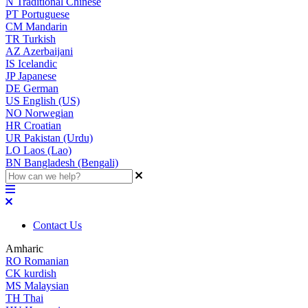
N
Traditional Chinese
PT
Portuguese
CM
Mandarin
TR
Turkish
AZ
Azerbaijani
IS
Icelandic
JP
Japanese
DE
German
US
English (US)
NO
Norwegian
HR
Croatian
UR
Pakistan (Urdu)
LO
Laos (Lao)
BN
Bangladesh (Bengali)
Contact Us
Amharic
RO
Romanian
CK
kurdish
MS
Malaysian
TH
Thai