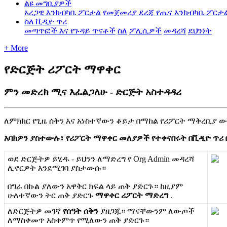
ልዩ መግቢያዎች
አረጋዊ እንክብካቤ ፖርታል
የመጀመሪያ ደረጃ የጤና እንክብካቤ ፖርታ
ስለ ቪዲዮ ጥሪ
መጣጥፎች እና የጉዳይ ጥናቶች
ስለ
ፖሊሲዎች
መዳረሻ
ደህንነት
+ More
የድርጅት ሪፖርት ማዋቀር
ምን መድረክ ሚና እፈልጋለሁ - ድርጅት አስተዳዳሪ
ለ
ም
ክ
ክ
ር
የ
ጊ
ዜ
ሰ
ቅ
ን
እ
ና
አ
ነ
ስ
ተ
ኛ
ው
ን
ቆ
ይ
ታ
በ
ማ
ከ
ል
የ
ሪ
ፖ
ር
ት
ማ
ቅ
ረ
ቢ
ያ
ው
እ
ባ
ክ
ዎ
ን
ያ
ስ
ተ
ው
ሉ
፣
የ
ሪ
ፖ
ር
ት
ማ
ዋ
ቀ
ር
መ
ለ
ያ
ዎ
ች
የ
ተ
ቀ
ና
በ
ሩ
ት
በ
ቪ
ዲ
ዮ
ጥ
ሪ
ወ
ደ
ድ
ር
ጅ
ት
ዎ
ይ
ሂ
ዱ
-
ይ
ህ
ን
ን
ለ
ማ
ድ
ረ
ግ
የ
Org
Admin
መ
ዳ
ረ
ሻ
ሊ
ኖ
ር
ዎ
ት
እ
ን
ደ
ሚ
ገ
ባ
ያ
ስ
ታ
ው
ሱ
።
በ
ግ
ራ
በ
ኩ
ል
ያ
ለ
ው
ን
አ
ዋ
ቅ
ር
ክ
ፍ
ል
ላ
ይ
ጠ
ቅ
ያ
ድ
ር
ጉ
።
ከ
ዚ
ያ
ም
ሁ
ለ
ተ
ኛ
ው
ን
ት
ር
ጠ
ቅ
ያ
ድ
ር
ጉ
ማ
ዋ
ቀ
ር
ሪ
ፖ
ር
ት
ማ
ድ
ረ
ግ
.
ለ
ድ
ር
ጅ
ት
ዎ
መ
ገ
ኛ
የ
ሰ
ዓ
ት
ሰ
ቅ
ን
ያ
ዘ
ጋ
ጁ
።
ማ
ና
ቸ
ው
ን
ም
ለ
ው
ጦ
ች
ለ
ማ
ስ
ቀ
መ
ጥ
አ
ስ
ቀ
ም
ጥ
የ
ሚ
ለ
ው
ን
ጠ
ቅ
ያ
ድ
ር
ጉ
።