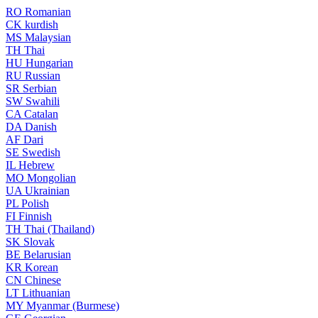
RO
Romanian
CK
kurdish
MS
Malaysian
TH
Thai
HU
Hungarian
RU
Russian
SR
Serbian
SW
Swahili
CA
Catalan
DA
Danish
AF
Dari
SE
Swedish
IL
Hebrew
MO
Mongolian
UA
Ukrainian
PL
Polish
FI
Finnish
TH
Thai (Thailand)
SK
Slovak
BE
Belarusian
KR
Korean
CN
Chinese
LT
Lithuanian
MY
Myanmar (Burmese)