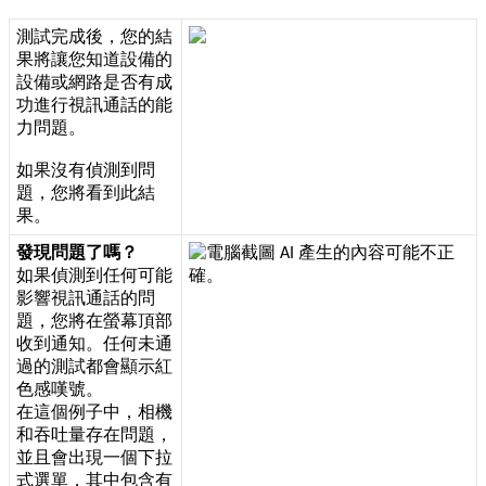
測
試
完
成
後
，
您
的
結
果
將
讓
您
知
道
設
備
的
設
備
或
網
路
是
否
有
成
功
進
行
視
訊
通
話
的
能
力
問
題
。
如
果
沒
有
偵
測
到
問
題
，
您
將
看
到
此
結
果
。
發
現
問
題
了
嗎
？
如
果
偵
測
到
任
何
可
能
影
響
視
訊
通
話
的
問
題
，
您
將
在
螢
幕
頂
部
收
到
通
知
。
任
何
未
通
過
的
測
試
都
會
顯
示
紅
色
感
嘆
號
。
在
這
個
例
子
中
，
相
機
和
吞
吐
量
存
在
問
題
，
並
且
會
出
現
一
個
下
拉
式
選
單
，
其
中
包
含
有