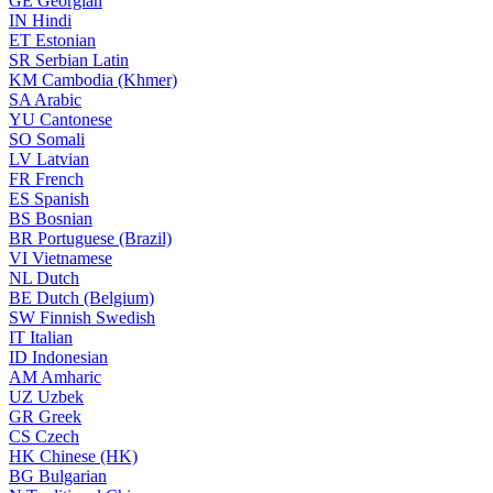
GE
Georgian
IN
Hindi
ET
Estonian
SR
Serbian Latin
KM
Cambodia (Khmer)
SA
Arabic
YU
Cantonese
SO
Somali
LV
Latvian
FR
French
ES
Spanish
BS
Bosnian
BR
Portuguese (Brazil)
VI
Vietnamese
NL
Dutch
BE
Dutch (Belgium)
SW
Finnish Swedish
IT
Italian
ID
Indonesian
AM
Amharic
UZ
Uzbek
GR
Greek
CS
Czech
HK
Chinese (HK)
BG
Bulgarian