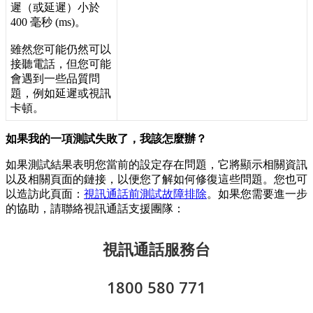
遲
（
或
延
遲
）
小
於
400
毫
秒
(
ms
)
。
雖
然
您
可
能
仍
然
可
以
接
聽
電
話
，
但
您
可
能
會
遇
到
一
些
品
質
問
題
，
例
如
延
遲
或
視
訊
卡
頓
。
如
果
我
的
一
項
測
試
失
敗
了
，
我
該
怎
麼
辦
？
如
果
測
試
結
果
表
明
您
當
前
的
設
定
存
在
問
題
，
它
將
顯
示
相
關
資
訊
以
及
相
關
頁
面
的
鏈
接
，
以
便
您
了
解
如
何
修
復
這
些
問
題
。
您
也
可
以
造
訪
此
頁
面
：
視
訊
通
話
前
測
試
故
障
排
除
。
如
果
您
需
要
進
一
步
的
協
助
，
請
聯
絡
視
訊
通
話
支
援
團
隊
：
視
訊
通
話
服
務
台
1800
580
771