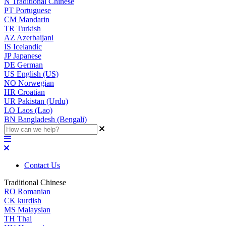
N
Traditional Chinese
PT
Portuguese
CM
Mandarin
TR
Turkish
AZ
Azerbaijani
IS
Icelandic
JP
Japanese
DE
German
US
English (US)
NO
Norwegian
HR
Croatian
UR
Pakistan (Urdu)
LO
Laos (Lao)
BN
Bangladesh (Bengali)
Contact Us
Traditional Chinese
RO
Romanian
CK
kurdish
MS
Malaysian
TH
Thai