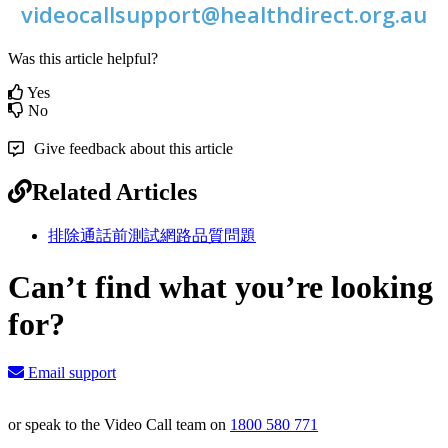
videocallsupport
@
healthdirect
.
org
.
au
Was this article helpful?
Yes
No
Give feedback about this article
Related Articles
排除通話前測試網路品質問題
Can’t find what you’re looking
for?
Email support
or speak to the Video Call team on
1800 580 771