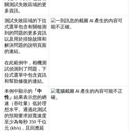
關
測
試
失
敗
區
域
的
更
多
資
訊
。
測
試
失
敗
區
域
的
下
拉
式
選
單
包
含
有
關
檢
測
到
的
問
題
的
更
多
資
訊
以
及
用
於
排
除
故
障
和
解
決
問
題
的
說
明
頁
面
的
連
結
。
在
此
範
例
中
，
相
機
測
試
偵
測
到
了
問
題
，
下
拉
式
選
單
中
包
含
資
訊
和
幫
助
修
復
的
連
結
。
本
例
中
顯
示
的
「
中
性
」
結
果
表
示
您
的
網
速
（
吞
吐
量
）
低
於
理
想
水
平
。
通
過
此
測
試
的
預
期
要
求
頻
寬
速
度
至
少
為
每
秒
350
千
位
元
(
kb
/
s
)
，
且
回
應
延