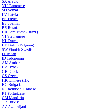
SA
Arabic
YU
Cantonese
SO
Somali
LV
Latvian
FR
French
ES
Spanish
BS
Bosnian
BR
Portuguese (Brazil)
VI
Vietnamese
NL
Dutch
BE
Dutch (Belgium)
SW
Finnish Swedish
IT
Italian
ID
Indonesian
AM
Amharic
UZ
Uzbek
GR
Greek
CS
Czech
HK
Chinese (HK)
BG
Bulgarian
N
Traditional Chinese
PT
Portuguese
CM
Mandarin
TR
Turkish
AZ
Azerbaijani