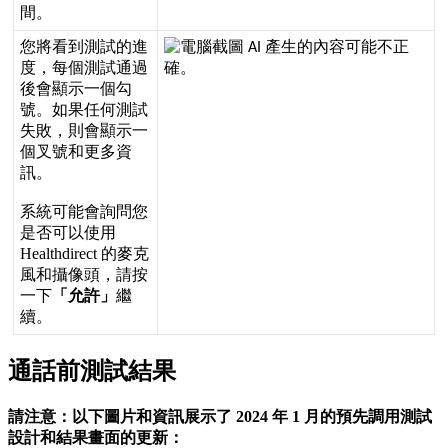
間
。
您
將
看
到
測
試
的
進
度
，
每
個
測
試
通
過
後
會
顯
示
一
個
勾
號
。
如
果
任
何
測
試
失
敗
，
則
會
顯
示
一
個
叉
號
和
更
多
資
訊
。
系
統
可
能
會
詢
問
您
是
否
可
以
使
用
Healthdirect
的
麥
克
風
和
攝
像
頭
，
請
按
一
下
「
允
許
」
繼
續
。
通
話
前
測
試
結
果
請
注
意
：
以
下
圖
片
和
資
訊
展
示
了
2024
年
1
月
的
預
先
調
用
測
試
設
計
和
結
果
畫
面
的
更
新
：