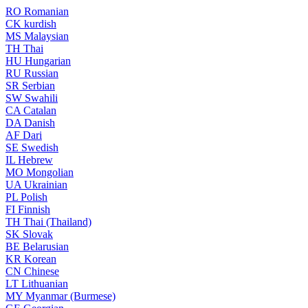
RO
Romanian
CK
kurdish
MS
Malaysian
TH
Thai
HU
Hungarian
RU
Russian
SR
Serbian
SW
Swahili
CA
Catalan
DA
Danish
AF
Dari
SE
Swedish
IL
Hebrew
MO
Mongolian
UA
Ukrainian
PL
Polish
FI
Finnish
TH
Thai (Thailand)
SK
Slovak
BE
Belarusian
KR
Korean
CN
Chinese
LT
Lithuanian
MY
Myanmar (Burmese)