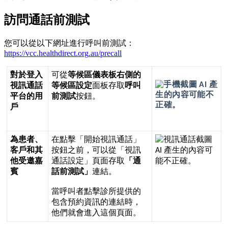
訪
問
通
話
前
測
試
您
可
以
從
以
下
網
址
進
行
呼
叫
前
測
試
：
https
:
/
/
vcc
.
healthdirect
.
org
.
au
/
precall
對
於
登
入
可
從
等
候
區
儀
表
板
右
側
的
視
訊
通
話
等
候
區
設
定
面
板
存
取
呼
叫
平
台
的
用
前
測
試
按
鈕
。
戶
為
患
者
、
在
點
擊
「
開
始
視
訊
通
話
」
客
戶
和
其
按
鈕
之
前
，
可
以
從
「
視
訊
他
受
邀
嘉
通
話
設
定
」
頁
面
存
取
「
通
賓
話
前
測
試
」
連
結
。
當
呼
叫
者
點
擊
診
所
提
供
的
包
含
預
約
資
訊
的
連
結
時
，
他
們
就
會
進
入
這
個
頁
面
。