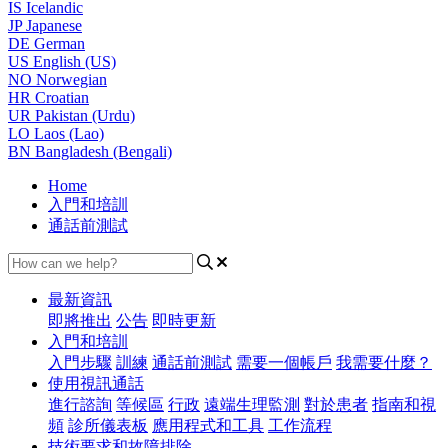
IS
Icelandic
JP
Japanese
DE
German
US
English (US)
NO
Norwegian
HR
Croatian
UR
Pakistan (Urdu)
LO
Laos (Lao)
BN
Bangladesh (Bengali)
Home
入門和培訓
通話前測試
最新資訊
即將推出
公告
即時更新
入門和培訓
入門步驟
訓練
通話前測試
需要一個帳戶
我需要什麼？
使用視訊通話
進行諮詢
等候區
行政
遠端生理監測
對於患者
指南和視
頻
診所儀表板
應用程式和工具
工作流程
技術要求和故障排除