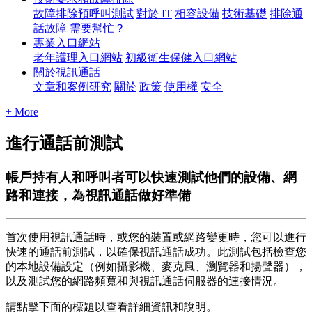
故障排除預呼叫測試
對於 IT
相容設備
技術基礎
排除通
話故障
需要幫忙？
專業入口網站
老年護理入口網站
初級衛生保健入口網站
關於視訊通話
文章和案例研究
關於
政策
使用權
安全
+ More
進行通話前測試
帳戶持有人和呼叫者可以快速測試他們的設備、網
路和連接，為視訊通話做好準備
首
次
使
用
視
訊
通
話
時
，
或
您
的
裝
置
或
網
路
變
更
時
，
您
可
以
進
行
快
速
的
通
話
前
測
試
，
以
確
保
視
訊
通
話
成
功
。
此
測
試
包
括
檢
查
您
的
本
地
設
備
設
定
（
例
如
攝
影
機
、
麥
克
風
、
瀏
覽
器
和
揚
聲
器
）
，
以
及
測
試
您
的
網
路
頻
寬
和
與
視
訊
通
話
伺
服
器
的
連
接
情
況
。
請
點
擊
下
面
的
標
題
以
查
看
詳
細
資
訊
和
說
明
。