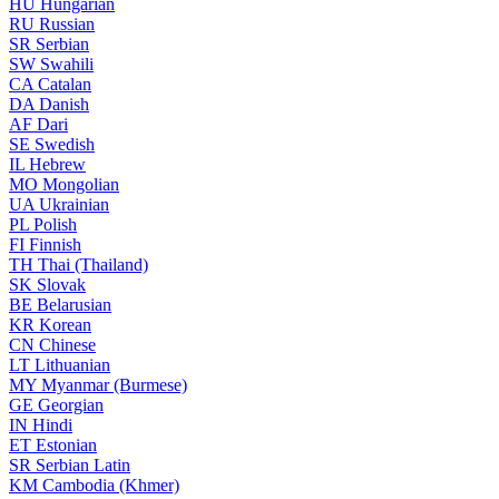
HU
Hungarian
RU
Russian
SR
Serbian
SW
Swahili
CA
Catalan
DA
Danish
AF
Dari
SE
Swedish
IL
Hebrew
MO
Mongolian
UA
Ukrainian
PL
Polish
FI
Finnish
TH
Thai (Thailand)
SK
Slovak
BE
Belarusian
KR
Korean
CN
Chinese
LT
Lithuanian
MY
Myanmar (Burmese)
GE
Georgian
IN
Hindi
ET
Estonian
SR
Serbian Latin
KM
Cambodia (Khmer)