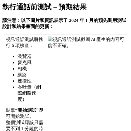
執
行
通
話
前
測
試
－
預
期
結
果
請
注
意
：
以
下
圖
片
和
資
訊
展
示
了
2024
年
1
月
的
預
先
調
用
測
試
設
計
和
結
果
畫
面
的
更
新
：
視
訊
通
話
測
試
將
執
行
6
項
檢
查
：
瀏
覽
器
麥
克
風
相
機
網
路
連
接
性
吞
吐
量
（
網
際
網
路
速
度
）
點
擊
“
開
始
測
試
”
即
可
開
始
測
試
。
整
個
測
試
應
該
只
需
要
不
到
1
分
鐘
的
時