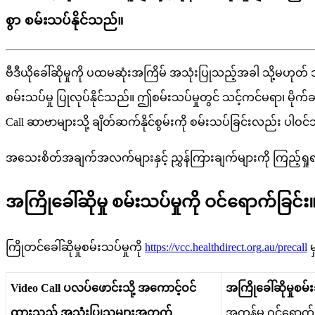
စွာ စမ်းသပ်နိုင်သည်။
ဗ
ဒ
ယ
ခ
ဆ
မ
က
ပ
ထ
မ
ဆ
အ
က
မ
အ
သ
ပ
သ
ည
အ
ခ
သ
မ
ဟ
တ
စ
မ
သ
ပ
မ
ပ
လ
ပ
န
င
သ
ည
။
ဤ
စ
မ
သ
ပ
မ
တ
င
သ
င
က
င
မ
ရ
၊
မ
က
Call
ဆ
ဗ
မ
သ
ခ
တ
ဆ
က
န
င
စ
မ
က
စ
မ
သ
ပ
ခ
င
လ
ည
ပ
ဝ
င
အ
သ
စ
တ
အ
ခ
က
အ
လ
က
မ
န
င
ည
န
က
ခ
က
မ
က
က
ည
ရ
အ
က
ခ
ဆ
မ
စ
မ
သ
ပ
မ
က
ဝ
င
ရ
က
ခ
င
က
တ
င
ခ
ဆ
မ
စ
မ
သ
ပ
မ
က
https
:
/
/
vcc
.
healthdirect
.
org
.
au
/
precall
Video
Call
ပ
လ
ပ
ဖ
င
သ
အ
က
င
ဝ
င
အ
က
ခ
ဆ
မ
စ
မ
ထ
သ
ည
အ
သ
ပ
သ
မ
အ
တ
က
အ
က
န
မ
ဝ
င
ရ
က