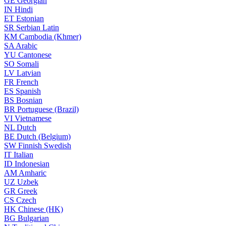
GE
Georgian
IN
Hindi
ET
Estonian
SR
Serbian Latin
KM
Cambodia (Khmer)
SA
Arabic
YU
Cantonese
SO
Somali
LV
Latvian
FR
French
ES
Spanish
BS
Bosnian
BR
Portuguese (Brazil)
VI
Vietnamese
NL
Dutch
BE
Dutch (Belgium)
SW
Finnish Swedish
IT
Italian
ID
Indonesian
AM
Amharic
UZ
Uzbek
GR
Greek
CS
Czech
HK
Chinese (HK)
BG
Bulgarian