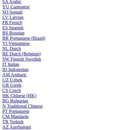
SA
Arabic
YU
Cantonese
SO
Somali
LV
Latvian
FR
French
ES
Spanish
BS
Bosnian
BR
Portuguese (Brazil)
VI
Vietnamese
NL
Dutch
BE
Dutch (Belgium)
SW
Finnish Swedish
IT
Italian
ID
Indonesian
AM
Amharic
UZ
Uzbek
GR
Greek
CS
Czech
HK
Chinese (HK)
BG
Bulgarian
N
Traditional Chinese
PT
Portuguese
CM
Mandarin
TR
Turkish
AZ
Azerbaijani