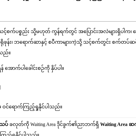
သ
င
စ
က
ပ
စ
ည
သ
မ
ဟ
တ
က
န
ရ
က
တ
င
အ
ပ
င
အ
လ
မ
ရ
ပ
က
၊
ခ
ရ
ဖ
န
၊
ဘ
ရ
က
ဆ
န
င
စ
ပ
က
မ
က
သ
သ
င
စ
က
တ
င
စ
က
တ
ပ
ဆ
သ
ည
။
ရ
န
အ
က
ပ
ခ
င
စ
ဉ
က
န
ပ
ပ
။
။
မ
ဝ
င
ရ
က
က
ည
ရ
န
င
ပ
သ
ည
။
သ
ပ
ခ
လ
တ
က
Waiting
Area
ဒ
င
ခ
က
၏
ည
ဘ
က
ရ
Waiting
Area
ဆ
က
ည
ရ
န
င
ပ
သ
ည
။