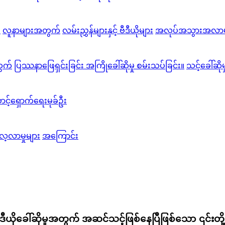
း
လူနာများအတွက်
လမ်းညွှန်များနှင့် ဗီဒီယိုများ
အလုပ်အသွားအလာမ
ွက်
ပြဿနာဖြေရှင်းခြင်း အကြိုခေါ်ဆိုမှု စမ်းသပ်ခြင်း။
သင့်ခေါ်ဆို
င့်ရှောက်ရေးမုခ်ဦး
လေ့လာမှုများ
အကြောင်း
ီဒီယိုခေါ်ဆိုမှုအတွက် အဆင်သင့်ဖြစ်နေပြီဖြစ်သော ၎င်းတို