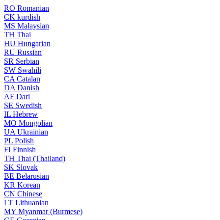
RO
Romanian
CK
kurdish
MS
Malaysian
TH
Thai
HU
Hungarian
RU
Russian
SR
Serbian
SW
Swahili
CA
Catalan
DA
Danish
AF
Dari
SE
Swedish
IL
Hebrew
MO
Mongolian
UA
Ukrainian
PL
Polish
FI
Finnish
TH
Thai (Thailand)
SK
Slovak
BE
Belarusian
KR
Korean
CN
Chinese
LT
Lithuanian
MY
Myanmar (Burmese)