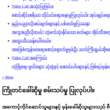
Video Call အသုံးပြုခြင်း။
စောင့်ဆိုင်းဧရိယာ
တိုင်ပင်ဆွေးနွေးမှုပြုလုပ်ပါ။
အုပ်ချုပ်ရေ
နည်းပညာလိုအပ်ချက်များနှင့် ပစ်ခတ်မှုပြဿနာ
အကူအညီလိုတယ်?
တွဲဖက်သုံးနိုင်သော စက်များ
အိုင်တီအတ
အထူးသီးသန့်ပေါ်တယ်။
အခြေခံကျန်းမာရေးစောင့်ရှောက်မှုမုခ်ဦး
သက်ကြီးရွယ်အိုစော
Video Call အကြောင်း
လုံခြုံရေး
မူဝါဒများ
သုံးစွဲခွင့်
ဆောင်းပါးများနှင့် ဖြစ်ရပ်မှန်
+ More
ကြိုတင်ခေါ်ဆိုမှု စမ်းသပ်မှု ပြုလုပ်ပါ။
အကောင့်ကိုင်ဆောင်သူများနှင့် ဖုန်းခေါ်ဆိုသူများသည် ဗ