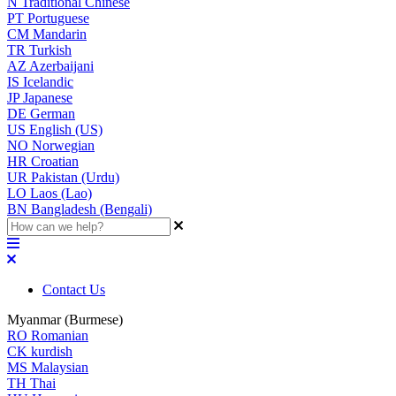
N
Traditional Chinese
PT
Portuguese
CM
Mandarin
TR
Turkish
AZ
Azerbaijani
IS
Icelandic
JP
Japanese
DE
German
US
English (US)
NO
Norwegian
HR
Croatian
UR
Pakistan (Urdu)
LO
Laos (Lao)
BN
Bangladesh (Bengali)
Contact Us
Myanmar (Burmese)
RO
Romanian
CK
kurdish
MS
Malaysian
TH
Thai