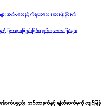
ျား
အက်ပ်များနှင့် ကိရိယာများ
ဆေးခန်းဒိုင်ခွက်
မှုကို ပြဿနာဖြေရှင်းခြင်း။
နည်းပညာအခြေခံများ
့၏စက်ပစ္စည်း၊ အင်တာနက်နှင့် ချိတ်ဆက်မှုကို လျင်မြန်