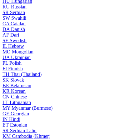
HU
Hungarian
RU
Russian
SR
Serbian
SW
Swahili
CA
Catalan
DA
Danish
AF
Dari
SE
Swedish
IL
Hebrew
MO
Mongolian
UA
Ukrainian
PL
Polish
FI
Finnish
TH
Thai (Thailand)
SK
Slovak
BE
Belarusian
KR
Korean
CN
Chinese
LT
Lithuanian
MY
Myanmar (Burmese)
GE
Georgian
IN
Hindi
ET
Estonian
SR
Serbian Latin
KM
Cambodia (Khmer)