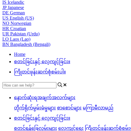
IS
Icelandic
JP
Japanese
DE
German
US
English (US)
NO
Norwegian
HR
Croatian
UR
Pakistan (Urdu)
LO
Laos (Lao)
BN
Bangladesh (Bengali)
Home
စတင်ခြင်းနှင့် လေ့ကျင့်ခြင်း။
ကြိုတင်ဖုန်းဆက်စုံစမ်းပါ။
နောက်ဆုံးရအချက်အလက်များ
တိုက်ရိုက်မွမ်းမံမှုများ
စာစောင်များ
မကြာမီလာမည်
စတင်ခြင်းနှင့် လေ့ကျင့်ခြင်း။
စတင်ရန်ခြေလှမ်းများ
လေ့ကျင့်ရေး
ကြိုတင်ဖုန်းဆက်စုံစမ်း