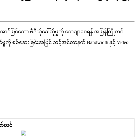
အ
င
မ
င
သ
ဗ
ဒ
ယ
ခ
ဆ
မ
က
သ
ခ
စ
ရ
န
အ
မ
န
က
တ
င
င
မ
က
စ
စ
ဆ
ခ
င
အ
ပ
င
သ
င
အ
င
တ
န
က
Bandwidth
န
င
Video
က
တ
င