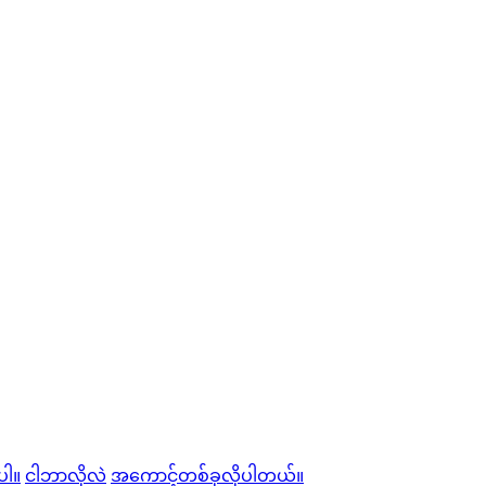
ပါ။
ငါဘာလိုလဲ
အကောင့်တစ်ခုလိုပါတယ်။