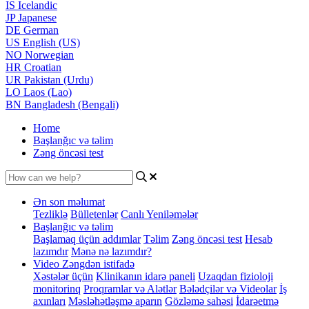
IS
Icelandic
JP
Japanese
DE
German
US
English (US)
NO
Norwegian
HR
Croatian
UR
Pakistan (Urdu)
LO
Laos (Lao)
BN
Bangladesh (Bengali)
Home
Başlanğıc və təlim
Zəng öncəsi test
Ən son məlumat
Tezliklə
Bülletenlər
Canlı Yeniləmələr
Başlanğıc və təlim
Başlamaq üçün addımlar
Təlim
Zəng öncəsi test
Hesab
lazımdır
Mənə nə lazımdır?
Video Zəngdən istifadə
Xəstələr üçün
Klinikanın idarə paneli
Uzaqdan fizioloji
monitorinq
Proqramlar və Alətlər
Bələdçilər və Videolar
İş
axınları
Məsləhətləşmə aparın
Gözləmə sahəsi
İdarəetmə