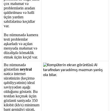
ç
ox
m
ə
lumat
v
ə
probleml
ə
rin
aradan
qald
ı
r
ı
lmas
ı
v
ə
h
ə
lli
ü
ç
ü
n
yard
ı
m
s
ə
hif
ə
l
ə
rin
ə
ke
ç
idl
ə
r
var
.
Bu
n
ü
mun
ə
d
ə
kamera
testi
probleml
ə
r
a
ş
karlad
ı
v
ə
a
ç
ı
lan
menyuda
m
ə
lumat
v
ə
d
ü
z
ə
li
ş
d
ə
k
ö
m
ə
klik
etm
ə
k
ü
ç
ü
n
ke
ç
id
var
.
Bu
n
ü
mun
ə
d
ə
g
ö
st
ə
ril
ə
n
neytral
n
ə
tic
ə
internet
s
ü
r
ə
tinizin
(
ke
ç
irm
ə
qabiliyy
ə
tinin
)
ideal
s
ə
viyy
ə
d
ə
n
a
ş
a
ğ
ı
oldu
ğ
unu
g
ö
st
ə
rir
.
Bu
testd
ə
n
ke
ç
m
ə
k
ü
ç
ü
n
g
ö
zl
ə
nti
saniy
ə
d
ə
350
kilobit
(
kb
/
s
)
minimum
bant
geni
ş
liyi
s
ü
r
ə
ti
,