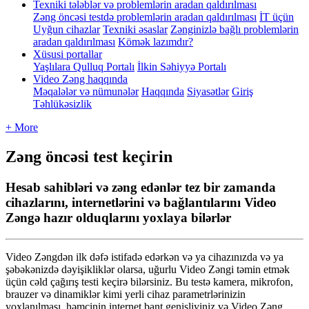
Texniki tələblər və problemlərin aradan qaldırılması
Zəng öncəsi testdə problemlərin aradan qaldırılması
İT üçün
Uyğun cihazlar
Texniki əsaslar
Zənginizlə bağlı problemlərin
aradan qaldırılması
Kömək lazımdır?
Xüsusi portallar
Yaşlılara Qulluq Portalı
İlkin Səhiyyə Portalı
Video Zəng haqqında
Məqalələr və nümunələr
Haqqında
Siyasətlər
Giriş
Təhlükəsizlik
+ More
Zəng öncəsi test keçirin
Hesab sahibləri və zəng edənlər tez bir zamanda
cihazlarını, internetlərini və bağlantılarını Video
Zəngə hazır olduqlarını yoxlaya bilərlər
Video
Z
ə
ngd
ə
n
ilk
d
ə
f
ə
istifad
ə
ed
ə
rk
ə
n
v
ə
ya
cihaz
ı
n
ı
zda
v
ə
ya
ş
ə
b
ə
k
ə
nizd
ə
d
ə
yi
ş
iklikl
ə
r
olarsa
,
u
ğ
urlu
Video
Z
ə
ngi
t
ə
min
etm
ə
k
ü
ç
ü
n
c
ə
ld
ç
a
ğ
ı
r
ı
ş
testi
ke
ç
ir
ə
bil
ə
rsiniz
.
Bu
test
ə
kamera
,
mikrofon
,
brauzer
v
ə
dinamikl
ə
r
kimi
yerli
cihaz
parametrl
ə
rinizin
yoxlan
ı
lmas
ı
,
h
ə
m
ç
inin
internet
bant
geni
ş
liyiniz
v
ə
Video
Z
ə
ng