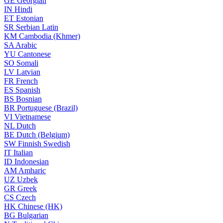
GE
Georgian
IN
Hindi
ET
Estonian
SR
Serbian Latin
KM
Cambodia (Khmer)
SA
Arabic
YU
Cantonese
SO
Somali
LV
Latvian
FR
French
ES
Spanish
BS
Bosnian
BR
Portuguese (Brazil)
VI
Vietnamese
NL
Dutch
BE
Dutch (Belgium)
SW
Finnish Swedish
IT
Italian
ID
Indonesian
AM
Amharic
UZ
Uzbek
GR
Greek
CS
Czech
HK
Chinese (HK)
BG
Bulgarian