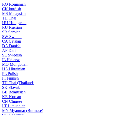
RO
Romanian
CK
kurdish
MS
Malaysian
TH
Thai
HU
Hungarian
RU
Russian
SR
Serbian
SW
Swahili
CA
Catalan
DA
Danish
AF
Dari
SE
Swedish
IL
Hebrew
MO
Mongolian
UA
Ukrainian
PL
Polish
FI
Finnish
TH
Thai (Thailand)
SK
Slovak
BE
Belarusian
KR
Korean
CN
Chinese
LT
Lithuanian
MY
Myanmar (Burmese)