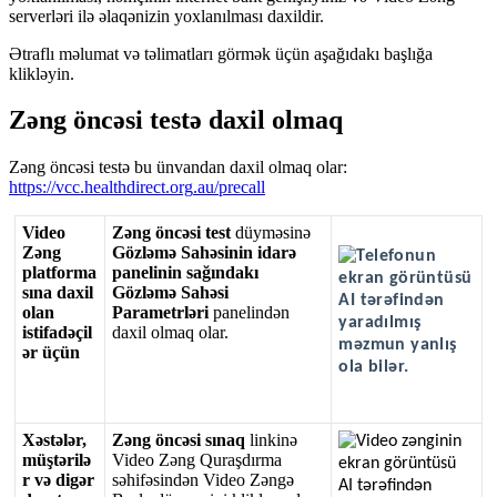
serverl
ə
ri
il
ə
ə
laq
ə
nizin
yoxlan
ı
lmas
ı
daxildir
.
Ə
trafl
ı
m
ə
lumat
v
ə
t
ə
limatlar
ı
g
ö
rm
ə
k
ü
ç
ü
n
a
ş
a
ğ
ı
dak
ı
ba
ş
l
ı
ğ
a
klikl
ə
yin
.
Z
ə
ng
ö
nc
ə
si
test
ə
daxil
olmaq
Z
ə
ng
ö
nc
ə
si
test
ə
bu
ü
nvandan
daxil
olmaq
olar
:
https
:
/
/
vcc
.
healthdirect
.
org
.
au
/
precall
Video
Z
ə
ng
ö
nc
ə
si
test
d
ü
ym
ə
sin
ə
Z
ə
ng
G
ö
zl
ə
m
ə
Sah
ə
sinin
idar
ə
platforma
panelinin
sa
ğ
ı
ndak
ı
s
ı
na
daxil
G
ö
zl
ə
m
ə
Sah
ə
si
olan
Parametrl
ə
ri
panelind
ə
n
istifad
ə
ç
il
daxil
olmaq
olar
.
ə
r
ü
ç
ü
n
X
ə
st
ə
l
ə
r
,
Z
ə
ng
ö
nc
ə
si
s
ı
naq
linkin
ə
m
ü
ş
t
ə
ril
ə
Video
Z
ə
ng
Qura
ş
d
ı
rma
r
v
ə
dig
ə
r
s
ə
hif
ə
sind
ə
n
Video
Z
ə
ng
ə