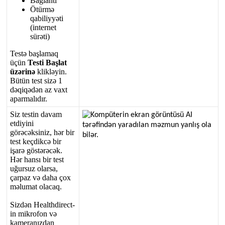
Ba
ğ
lant
ı
Ö
t
ü
rm
ə
qabiliyy
ə
ti
(
internet
s
ü
r
ə
ti
)
Test
ə
ba
ş
lamaq
ü
ç
ü
n
Testi
Ba
ş
lat
ü
z
ə
rin
ə
klikl
ə
yin
.
B
ü
t
ü
n
test
siz
ə
1
d
ə
qiq
ə
d
ə
n
az
vaxt
aparmal
ı
d
ı
r
.
Siz
testin
davam
etdiyini
g
ö
r
ə
c
ə
ksiniz
,
h
ə
r
bir
test
ke
ç
dikc
ə
bir
i
ş
ar
ə
g
ö
st
ə
r
ə
c
ə
k
.
H
ə
r
hans
ı
bir
test
u
ğ
ursuz
olarsa
,
ç
arpaz
v
ə
daha
ç
ox
m
ə
lumat
olacaq
.
Sizd
ə
n
Healthdirect
-
in
mikrofon
v
ə
kameran
ı
zdan