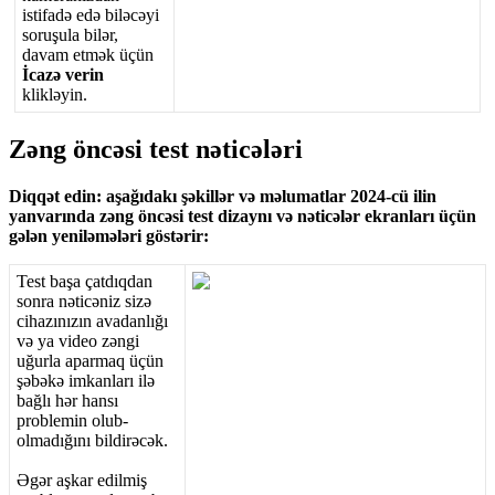
istifad
ə
ed
ə
bil
ə
c
ə
yi
soru
ş
ula
bil
ə
r
,
davam
etm
ə
k
ü
ç
ü
n
İ
caz
ə
verin
klikl
ə
yin
.
Z
ə
ng
ö
nc
ə
si
test
n
ə
tic
ə
l
ə
ri
Diqq
ə
t
edin
:
a
ş
a
ğ
ı
dak
ı
ş
ə
kill
ə
r
v
ə
m
ə
lumatlar
2024
-
c
ü
ilin
yanvar
ı
nda
z
ə
ng
ö
nc
ə
si
test
dizayn
ı
v
ə
n
ə
tic
ə
l
ə
r
ekranlar
ı
ü
ç
ü
n
g
ə
l
ə
n
yenil
ə
m
ə
l
ə
ri
g
ö
st
ə
rir
:
Test
ba
ş
a
ç
atd
ı
qdan
sonra
n
ə
tic
ə
niz
siz
ə
cihaz
ı
n
ı
z
ı
n
avadanl
ı
ğ
ı
v
ə
ya
video
z
ə
ngi
u
ğ
urla
aparmaq
ü
ç
ü
n
ş
ə
b
ə
k
ə
imkanlar
ı
il
ə
ba
ğ
l
ı
h
ə
r
hans
ı
problemin
olub
-
olmad
ı
ğ
ı
n
ı
bildir
ə
c
ə
k
.
Ə
g
ə
r
a
ş
kar
edilmi
ş