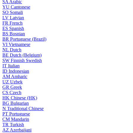
SA
Arabic
YU
Cantonese
SO
Somali
LV
Latvian
FR
French
ES
Spanish
BS
Bosnian
BR
Portuguese (Brazil)
VI
Vietnamese
NL
Dutch
BE
Dutch (Belgium)
SW
Finnish Swedish
IT
Italian
ID
Indonesian
AM
Amharic
UZ
Uzbek
GR
Greek
CS
Czech
HK
Chinese (HK)
BG
Bulgarian
N
Traditional Chinese
PT
Portuguese
CM
Mandarin
TR
Turkish
AZ
Azerbaijani