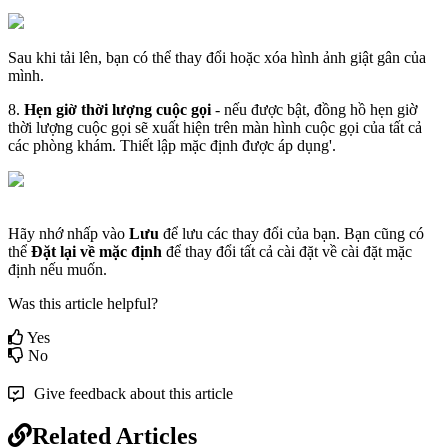
Sau
khi
t
ả
i
l
ê
n
,
b
ạ
n
c
ó
th
ể
thay
đ
ổ
i
ho
ặ
c
x
ó
a
h
ì
nh
ả
nh
gi
ậ
t
g
â
n
c
ủ
a
m
ì
nh
.
8
.
H
ẹ
n
gi
ờ
th
ờ
i
l
ư
ợ
ng
cu
ộ
c
g
ọ
i
-
n
ế
u
đ
ư
ợ
c
b
ậ
t
,
đ
ồ
ng
h
ồ
h
ẹ
n
gi
ờ
th
ờ
i
l
ư
ợ
ng
cu
ộ
c
g
ọ
i
s
ẽ
xu
ấ
t
hi
ệ
n
tr
ê
n
m
à
n
h
ì
nh
cu
ộ
c
g
ọ
i
c
ủ
a
t
ấ
t
c
ả
c
á
c
ph
ò
ng
kh
á
m
.
Thi
ế
t
l
ậ
p
m
ặ
c
đ
ị
nh
đ
ư
ợ
c
á
p
d
ụ
ng
'
.
H
ã
y
nh
ớ
nh
ấ
p
v
à
o
L
ư
u
đ
ể
l
ư
u
c
á
c
thay
đ
ổ
i
c
ủ
a
b
ạ
n
.
B
ạ
n
c
ũ
ng
c
ó
th
ể
Đ
ặ
t
l
ạ
i
v
ề
m
ặ
c
đ
ị
nh
đ
ể
thay
đ
ổ
i
t
ấ
t
c
ả
c
à
i
đ
ặ
t
v
ề
c
à
i
đ
ặ
t
m
ặ
c
đ
ị
nh
n
ế
u
mu
ố
n
.
Was this article helpful?
Yes
No
Give feedback about this article
Related Articles