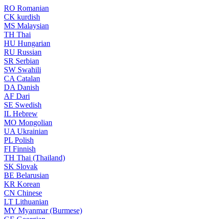
RO
Romanian
CK
kurdish
MS
Malaysian
TH
Thai
HU
Hungarian
RU
Russian
SR
Serbian
SW
Swahili
CA
Catalan
DA
Danish
AF
Dari
SE
Swedish
IL
Hebrew
MO
Mongolian
UA
Ukrainian
PL
Polish
FI
Finnish
TH
Thai (Thailand)
SK
Slovak
BE
Belarusian
KR
Korean
CN
Chinese
LT
Lithuanian
MY
Myanmar (Burmese)