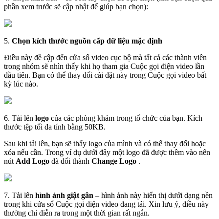
ph
ầ
n
xem
tr
ư
ớ
c
s
ẽ
c
ậ
p
nh
ậ
t
đ
ể
gi
ú
p
b
ạ
n
ch
ọ
n
)
:
5
.
Ch
ọ
n
k
í
ch
th
ư
ớ
c
ngu
ồ
n
c
ấ
p
d
ữ
li
ệ
u
m
ặ
c
đ
ị
nh
Đ
i
ề
u
n
à
y
đ
ề
c
ậ
p
đ
ế
n
c
ử
a
s
ổ
video
c
ụ
c
b
ộ
m
à
t
ấ
t
c
ả
c
á
c
th
à
nh
vi
ê
n
trong
nh
ó
m
s
ẽ
nh
ì
n
th
ấ
y
khi
h
ọ
tham
gia
Cu
ộ
c
g
ọ
i
đ
i
ệ
n
video
l
ầ
n
đ
ầ
u
ti
ê
n
.
B
ạ
n
c
ó
th
ể
thay
đ
ổ
i
c
à
i
đ
ặ
t
n
à
y
trong
Cu
ộ
c
g
ọ
i
video
b
ấ
t
k
ỳ
l
ú
c
n
à
o
.
6
.
T
ả
i
l
ê
n
logo
c
ủ
a
c
á
c
ph
ò
ng
kh
á
m
trong
t
ổ
ch
ứ
c
c
ủ
a
b
ạ
n
.
K
í
ch
th
ư
ớ
c
t
ệ
p
t
ố
i
đ
a
t
í
nh
b
ằ
ng
50KB
.
Sau
khi
t
ả
i
l
ê
n
,
b
ạ
n
s
ẽ
th
ấ
y
logo
c
ủ
a
m
ì
nh
v
à
c
ó
th
ể
thay
đ
ổ
i
ho
ặ
c
x
ó
a
n
ế
u
c
ầ
n
.
Trong
v
í
d
ụ
d
ư
ớ
i
đ
â
y
m
ộ
t
logo
đ
ã
đ
ư
ợ
c
th
ê
m
v
à
o
n
ê
n
n
ú
t
Add
Logo
đ
ã
đ
ổ
i
th
à
nh
Change
Logo
.
7
.
T
ả
i
l
ê
n
h
ì
nh
ả
nh
gi
ậ
t
g
â
n
–
h
ì
nh
ả
nh
n
à
y
hi
ể
n
th
ị
d
ư
ớ
i
d
ạ
ng
n
ề
n
trong
khi
c
ử
a
s
ổ
Cu
ộ
c
g
ọ
i
đ
i
ệ
n
video
đ
ang
t
ả
i
.
Xin
l
ư
u
ý
,
đ
i
ề
u
n
à
y
th
ư
ờ
ng
ch
ỉ
di
ễ
n
ra
trong
m
ộ
t
th
ờ
i
gian
r
ấ
t
ng
ắ
n
.