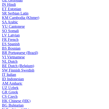
GE
Georgian
IN
Hindi
ET
Estonian
SR
Serbian Latin
KM
Cambodia (Khmer)
SA
Arabic
YU
Cantonese
SO
Somali
LV
Latvian
FR
French
ES
Spanish
BS
Bosnian
BR
Portuguese (Brazil)
VI
Vietnamese
NL
Dutch
BE
Dutch (Belgium)
SW
Finnish Swedish
IT
Italian
ID
Indonesian
AM
Amharic
UZ
Uzbek
GR
Greek
CS
Czech
HK
Chinese (HK)
BG
Bulgarian