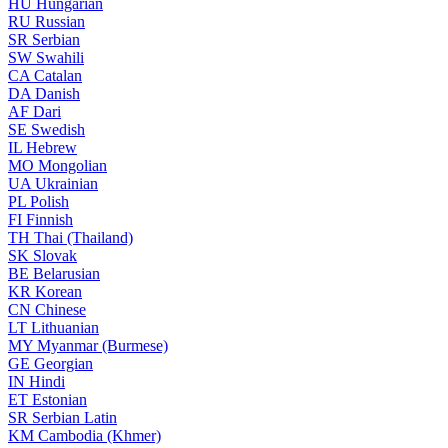
HU
Hungarian
RU
Russian
SR
Serbian
SW
Swahili
CA
Catalan
DA
Danish
AF
Dari
SE
Swedish
IL
Hebrew
MO
Mongolian
UA
Ukrainian
PL
Polish
FI
Finnish
TH
Thai (Thailand)
SK
Slovak
BE
Belarusian
KR
Korean
CN
Chinese
LT
Lithuanian
MY
Myanmar (Burmese)
GE
Georgian
IN
Hindi
ET
Estonian
SR
Serbian Latin
KM
Cambodia (Khmer)