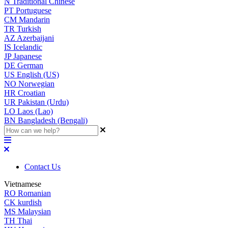
N
Traditional Chinese
PT
Portuguese
CM
Mandarin
TR
Turkish
AZ
Azerbaijani
IS
Icelandic
JP
Japanese
DE
German
US
English (US)
NO
Norwegian
HR
Croatian
UR
Pakistan (Urdu)
LO
Laos (Lao)
BN
Bangladesh (Bengali)
Contact Us
Vietnamese
RO
Romanian
CK
kurdish
MS
Malaysian
TH
Thai