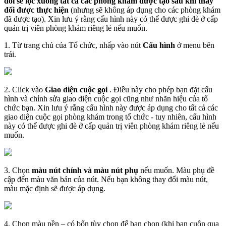
đ
ổ
i
s
ẽ
l
ọ
c
xu
ố
ng
t
ấ
t
c
ả
c
á
c
ph
ò
ng
kh
á
m
đ
ư
ợ
c
t
ạ
o
sau
khi
thay
đ
ổ
i
đ
ư
ợ
c
th
ự
c
hi
ệ
n
(
nh
ư
ng
s
ẽ
kh
ô
ng
á
p
d
ụ
ng
cho
c
á
c
ph
ò
ng
kh
á
m
đ
ã
đ
ư
ợ
c
t
ạ
o
)
.
Xin
l
ư
u
ý
r
ằ
ng
c
ấ
u
h
ì
nh
n
à
y
c
ó
th
ể
đ
ư
ợ
c
ghi
đ
è
ở
c
ấ
p
qu
ả
n
tr
ị
vi
ê
n
ph
ò
ng
kh
á
m
ri
ê
ng
l
ẻ
n
ế
u
mu
ố
n
.
1
.
T
ừ
trang
ch
ủ
c
ủ
a
T
ổ
ch
ứ
c
,
nh
ấ
p
v
à
o
n
ú
t
C
ấ
u
h
ì
nh
ở
menu
b
ê
n
tr
á
i
.
2
.
Click
v
à
o
Giao
di
ệ
n
cu
ộ
c
g
ọ
i
.
Đ
i
ề
u
n
à
y
cho
ph
é
p
b
ạ
n
đ
ặ
t
c
ấ
u
h
ì
nh
v
à
ch
ỉ
nh
s
ử
a
giao
di
ệ
n
cu
ộ
c
g
ọ
i
c
ũ
ng
nh
ư
nh
ã
n
hi
ệ
u
c
ủ
a
t
ổ
ch
ứ
c
b
ạ
n
.
Xin
l
ư
u
ý
r
ằ
ng
c
ấ
u
h
ì
nh
n
à
y
đ
ư
ợ
c
á
p
d
ụ
ng
cho
t
ấ
t
c
ả
c
á
c
giao
di
ệ
n
cu
ộ
c
g
ọ
i
ph
ò
ng
kh
á
m
trong
t
ổ
ch
ứ
c
-
tuy
nhi
ê
n
,
c
ấ
u
h
ì
nh
n
à
y
c
ó
th
ể
đ
ư
ợ
c
ghi
đ
è
ở
c
ấ
p
qu
ả
n
tr
ị
vi
ê
n
ph
ò
ng
kh
á
m
ri
ê
ng
l
ẻ
n
ế
u
mu
ố
n
.
3
.
Ch
ọ
n
m
à
u
n
ú
t
ch
í
nh
v
à
m
à
u
n
ú
t
ph
ụ
n
ế
u
mu
ố
n
.
M
à
u
ph
ụ
đ
ề
c
ậ
p
đ
ế
n
m
à
u
v
ă
n
b
ả
n
c
ủ
a
n
ú
t
.
N
ế
u
b
ạ
n
kh
ô
ng
thay
đ
ổ
i
m
à
u
n
ú
t
,
m
à
u
m
ặ
c
đ
ị
nh
s
ẽ
đ
ư
ợ
c
á
p
d
ụ
ng
.
4
.
Ch
ọ
n
m
à
u
n
ề
n
–
c
ó
b
ố
n
t
ù
y
ch
ọ
n
đ
ể
b
ạ
n
ch
ọ
n
(
khi
b
ạ
n
cu
ộ
n
qua