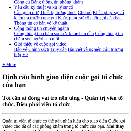
Công cụ
Bảng thông tin phòng khám
Yêu cầu kỹ thuật và xử lý sự cố
Cần giúp đỡ?
Thiết bị tương thích
Cho nó
Khắc phục sự cố
kiểm tra trước cuộc gọi
Khắc phục sự cố cuộc gọi của bạn
Thông tin cơ bản về kỹ thuật
Cổng thông tin chuyên ngành
Cổng thông tin chăm sóc sức khỏe ban đầu
Cổng thông tin
chăm sóc người cao tuổi
Giới thiệu về cuộc gọi video
Bảo vệ
Chính sách
Truy cập
Bài viết và nghiên cứu trường
hợp
Về
+ More
Định cấu hình giao diện cuộc gọi tổ chức
của bạn
Tôi cần ai đóng vai trò nền tảng - Quản trị viên tổ
chức, Điều phối viên tổ chức
Qu
ả
n
tr
ị
vi
ê
n
t
ổ
ch
ứ
c
c
ó
th
ể
g
ắ
n
nh
ã
n
hi
ệ
u
cho
giao
di
ệ
n
Cu
ộ
c
g
ọ
i
video
cho
t
ấ
t
c
ả
c
á
c
ph
ò
ng
kh
á
m
trong
t
ổ
ch
ứ
c
c
ủ
a
b
ạ
n
.
M
ọ
i
thay