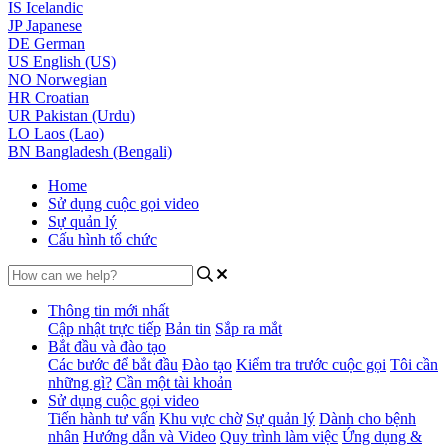
IS
Icelandic
JP
Japanese
DE
German
US
English (US)
NO
Norwegian
HR
Croatian
UR
Pakistan (Urdu)
LO
Laos (Lao)
BN
Bangladesh (Bengali)
Home
Sử dụng cuộc gọi video
Sự quản lý
Cấu hình tổ chức
Thông tin mới nhất
Cập nhật trực tiếp
Bản tin
Sắp ra mắt
Bắt đầu và đào tạo
Các bước để bắt đầu
Đào tạo
Kiểm tra trước cuộc gọi
Tôi cần
những gì?
Cần một tài khoản
Sử dụng cuộc gọi video
Tiến hành tư vấn
Khu vực chờ
Sự quản lý
Dành cho bệnh
nhân
Hướng dẫn và Video
Quy trình làm việc
Ứng dụng &