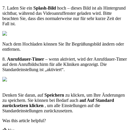
7
.
Laden
Sie
ein
Splash
-
Bild
hoch
–
dieses
Bild
ist
als
Hintergrund
sichtbar
,
w
ä
hrend
das
Videoanruffenster
geladen
wird
.
Bitte
beachten
Sie
,
dass
dies
normalerweise
nur
f
ü
r
sehr
kurze
Zeit
der
Fall
ist
.
Nach
dem
Hochladen
k
ö
nnen
Sie
Ihr
Begr
ü
ß
ungsbild
ä
ndern
oder
entfernen
.
8
.
Anrufdauer
-
Timer
–
wenn
aktiviert
,
wird
der
Anrufdauer
-
Timer
auf
dem
Anrufbildschirm
f
ü
r
alle
Kliniken
angezeigt
.
Die
Standardeinstellung
ist
„
aktiviert
“
.
Denken
Sie
daran
,
auf
Speichern
zu
klicken
,
um
Ihre
Ä
nderungen
zu
speichern
.
Sie
k
ö
nnen
bei
Bedarf
auch
auf
Auf
Standard
zur
ü
cksetzen
klicken
,
um
alle
Einstellungen
auf
die
Standardeinstellungen
zur
ü
ckzusetzen
.
Was this article helpful?