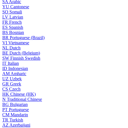
SA
Arabic
YU
Cantonese
SO
Somali
LV
Latvian
FR
French
ES
Spanish
BS
Bosnian
BR
Portuguese (Brazil)
VI
Vietnamese
NL
Dutch
BE
Dutch (Belgium)
SW
Finnish Swedish
IT
Italian
ID
Indonesian
AM
Amharic
UZ
Uzbek
GR
Greek
CS
Czech
HK
Chinese (HK)
N
Traditional Chinese
BG
Bulgarian
PT
Portuguese
CM
Mandarin
TR
Turkish
AZ
Azerbaijani