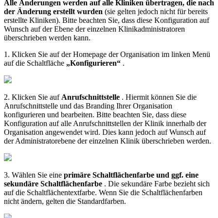
Alle
Ä
nderungen
werden
auf
alle
Kliniken
ü
bertragen
,
die
nach
der
Ä
nderung
erstellt
wurden
(
sie
gelten
jedoch
nicht
f
ü
r
bereits
erstellte
Kliniken
)
.
Bitte
beachten
Sie
,
dass
diese
Konfiguration
auf
Wunsch
auf
der
Ebene
der
einzelnen
Klinikadministratoren
ü
berschrieben
werden
kann
.
1
.
Klicken
Sie
auf
der
Homepage
der
Organisation
im
linken
Men
ü
auf
die
Schaltfl
ä
che
„
Konfigurieren
“
.
2
.
Klicken
Sie
auf
Anrufschnittstelle
.
Hiermit
k
ö
nnen
Sie
die
Anrufschnittstelle
und
das
Branding
Ihrer
Organisation
konfigurieren
und
bearbeiten
.
Bitte
beachten
Sie
,
dass
diese
Konfiguration
auf
alle
Anrufschnittstellen
der
Klinik
innerhalb
der
Organisation
angewendet
wird
.
Dies
kann
jedoch
auf
Wunsch
auf
der
Administratorebene
der
einzelnen
Klinik
ü
berschrieben
werden
.
3
.
W
ä
hlen
Sie
eine
prim
ä
re
Schaltfl
ä
chenfarbe
und
ggf
.
eine
sekund
ä
re
Schaltfl
ä
chenfarbe
.
Die
sekund
ä
re
Farbe
bezieht
sich
auf
die
Schaltfl
ä
chentextfarbe
.
Wenn
Sie
die
Schaltfl
ä
chenfarben
nicht
ä
ndern
,
gelten
die
Standardfarben
.