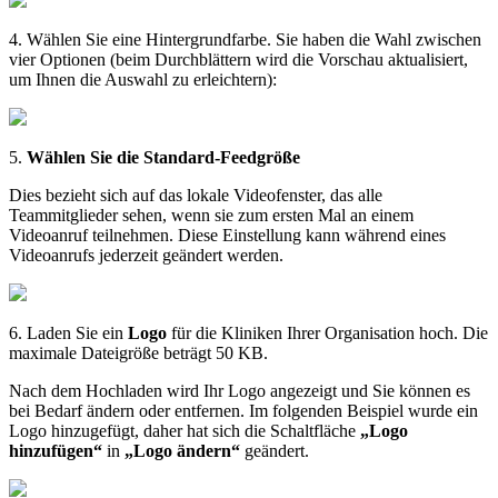
4
.
W
ä
hlen
Sie
eine
Hintergrundfarbe
.
Sie
haben
die
Wahl
zwischen
vier
Optionen
(
beim
Durchbl
ä
ttern
wird
die
Vorschau
aktualisiert
,
um
Ihnen
die
Auswahl
zu
erleichtern
)
:
5
.
W
ä
hlen
Sie
die
Standard
-
Feedgr
ö
ß
e
Dies
bezieht
sich
auf
das
lokale
Videofenster
,
das
alle
Teammitglieder
sehen
,
wenn
sie
zum
ersten
Mal
an
einem
Videoanruf
teilnehmen
.
Diese
Einstellung
kann
w
ä
hrend
eines
Videoanrufs
jederzeit
ge
ä
ndert
werden
.
6
.
Laden
Sie
ein
Logo
f
ü
r
die
Kliniken
Ihrer
Organisation
hoch
.
Die
maximale
Dateigr
ö
ß
e
betr
ä
gt
50
KB
.
Nach
dem
Hochladen
wird
Ihr
Logo
angezeigt
und
Sie
k
ö
nnen
es
bei
Bedarf
ä
ndern
oder
entfernen
.
Im
folgenden
Beispiel
wurde
ein
Logo
hinzugef
ü
gt
,
daher
hat
sich
die
Schaltfl
ä
che
„
Logo
hinzuf
ü
gen
“
in
„
Logo
ä
ndern
“
ge
ä
ndert
.