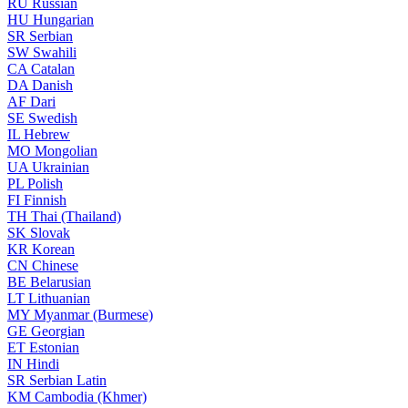
RU
Russian
HU
Hungarian
SR
Serbian
SW
Swahili
CA
Catalan
DA
Danish
AF
Dari
SE
Swedish
IL
Hebrew
MO
Mongolian
UA
Ukrainian
PL
Polish
FI
Finnish
TH
Thai (Thailand)
SK
Slovak
KR
Korean
CN
Chinese
BE
Belarusian
LT
Lithuanian
MY
Myanmar (Burmese)
GE
Georgian
ET
Estonian
IN
Hindi
SR
Serbian Latin
KM
Cambodia (Khmer)