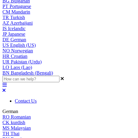
BG
Bulgarian
PT
Portuguese
CM
Mandarin
TR
Turkish
AZ
Azerbaijani
IS
Icelandic
JP
Japanese
DE
German
US
English (US)
NO
Norwegian
HR
Croatian
UR
Pakistan (Urdu)
LO
Laos (Lao)
BN
Bangladesh (Bengali)
Contact Us
German
RO
Romanian
CK
kurdish
MS
Malaysian
TH
Thai