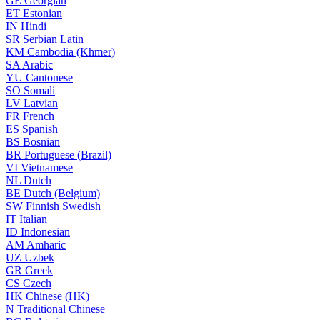
GE
Georgian
ET
Estonian
IN
Hindi
SR
Serbian Latin
KM
Cambodia (Khmer)
SA
Arabic
YU
Cantonese
SO
Somali
LV
Latvian
FR
French
ES
Spanish
BS
Bosnian
BR
Portuguese (Brazil)
VI
Vietnamese
NL
Dutch
BE
Dutch (Belgium)
SW
Finnish Swedish
IT
Italian
ID
Indonesian
AM
Amharic
UZ
Uzbek
GR
Greek
CS
Czech
HK
Chinese (HK)
N
Traditional Chinese