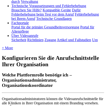
durch
Verwaltung
Technische Voraussetzungen und Fehlerbehebung
Brauchen Sie Hilfe?
Kompatible Geräte
Dafür
Fehlerbehebung beim Test vor dem Anruf
Fehlerbehebung
bei Ihrem Anruf
Technische Grundlagen
Fachportale
Portal für die primäre Gesundheitsversorgung
Portal für
Altenpflege
Über Videoanrufe
Sicherheit
Richtlinien
Zugang
Artikel und Fallstudien
Um
+ More
Konfigurieren Sie die Anrufschnittstelle
Ihrer Organisation
Welche Plattformrolle benötige ich –
Organisationsadministrator,
Organisationskoordinator
Organisationsadministratoren
k
ö
nnen
die
Videoanrufschnittstelle
f
ü
r
alle
Kliniken
in
Ihrer
Organisation
mit
einem
Branding
versehen
.