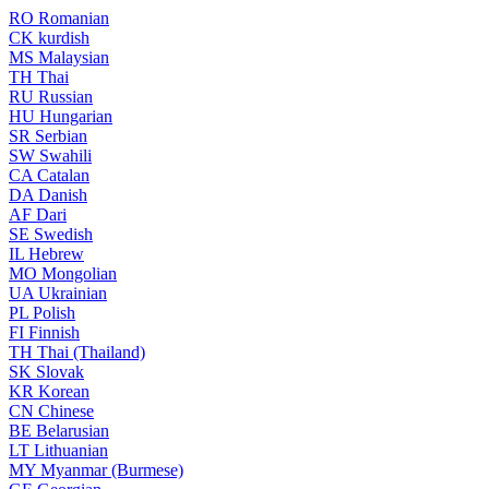
RO
Romanian
CK
kurdish
MS
Malaysian
TH
Thai
RU
Russian
HU
Hungarian
SR
Serbian
SW
Swahili
CA
Catalan
DA
Danish
AF
Dari
SE
Swedish
IL
Hebrew
MO
Mongolian
UA
Ukrainian
PL
Polish
FI
Finnish
TH
Thai (Thailand)
SK
Slovak
KR
Korean
CN
Chinese
BE
Belarusian
LT
Lithuanian
MY
Myanmar (Burmese)