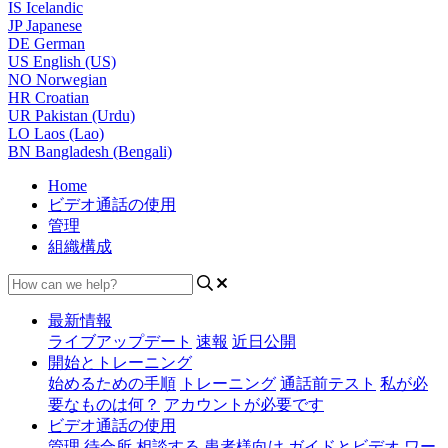
IS
Icelandic
JP
Japanese
DE
German
US
English (US)
NO
Norwegian
HR
Croatian
UR
Pakistan (Urdu)
LO
Laos (Lao)
BN
Bangladesh (Bengali)
Home
ビデオ通話の使用
管理
組織構成
最新情報
ライブアップデート
速報
近日公開
開始とトレーニング
始めるための手順
トレーニング
通話前テスト
私が必
要なものは何？
アカウントが必要です
ビデオ通話の使用
管理
待合所
相談する
患者様向け
ガイドとビデオ
ワー