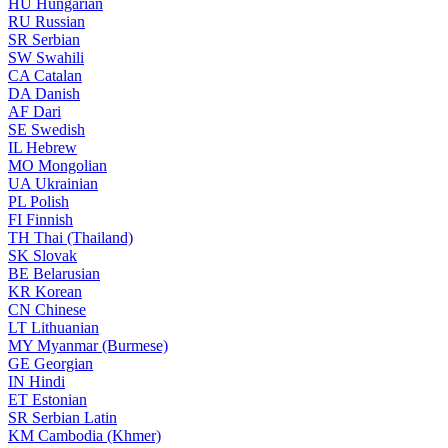
HU
Hungarian
RU
Russian
SR
Serbian
SW
Swahili
CA
Catalan
DA
Danish
AF
Dari
SE
Swedish
IL
Hebrew
MO
Mongolian
UA
Ukrainian
PL
Polish
FI
Finnish
TH
Thai (Thailand)
SK
Slovak
BE
Belarusian
KR
Korean
CN
Chinese
LT
Lithuanian
MY
Myanmar (Burmese)
GE
Georgian
IN
Hindi
ET
Estonian
SR
Serbian Latin
KM
Cambodia (Khmer)