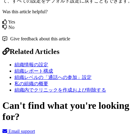
て
、
す
べ
て
の
設
定
を
デ
フ
ォ
ル
ト
設
定
に
戻
す
こ
と
も
で
き
ま
す
。
Was this article helpful?
Yes
No
Give feedback about this article
Related Articles
組織情報の設定
組織レポート構成
組織レベルの「通話への参加」設定
私の組織の概要
組織内でクリニックを作成および削除する
Can't find what you're looking
for?
Email support