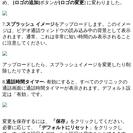
め
、
[
ロ
ゴ
の
追
加
]
ボ
タ
ン
が
[
ロ
ゴ
の
変
更
]
に
変
わ
り
ま
し
た
。
7
.
ス
プ
ラ
ッ
シ
ュ
イ
メ
ー
ジ
を
ア
ッ
プ
ロ
ー
ド
し
ま
す
。
こ
の
イ
メ
ー
ジ
は
、
ビ
デ
オ
通
話
ウ
ィ
ン
ド
ウ
の
読
み
込
み
中
の
背
景
と
し
て
表
示
さ
れ
ま
す
。
通
常
、
こ
れ
は
非
常
に
短
い
時
間
の
み
表
示
さ
れ
る
こ
と
に
注
意
し
て
く
だ
さ
い
。
ア
ッ
プ
ロ
ー
ド
し
た
ら
、
ス
プ
ラ
ッ
シ
ュ
イ
メ
ー
ジ
を
変
更
し
た
り
削
除
し
た
り
で
き
ま
す
。
8
.
通
話
時
間
タ
イ
マ
ー
-
有
効
に
す
る
と
、
す
べ
て
の
ク
リ
ニ
ッ
ク
の
通
話
画
面
に
通
話
時
間
タ
イ
マ
ー
が
表
示
さ
れ
ま
す
。
デ
フ
ォ
ル
ト
設
定
は
「
有
効
」
で
す
。
変
更
を
保
存
す
る
に
は
、
「
保
存
」
を
ク
リ
ッ
ク
し
て
く
だ
さ
い
。
必
要
に
応
じ
て
、
「
デ
フ
ォ
ル
ト
に
リ
セ
ッ
ト
」
を
ク
リ
ッ
ク
し