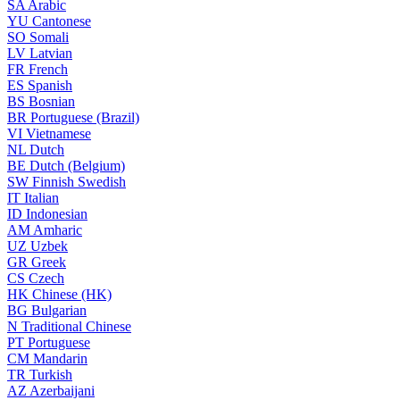
SA
Arabic
YU
Cantonese
SO
Somali
LV
Latvian
FR
French
ES
Spanish
BS
Bosnian
BR
Portuguese (Brazil)
VI
Vietnamese
NL
Dutch
BE
Dutch (Belgium)
SW
Finnish Swedish
IT
Italian
ID
Indonesian
AM
Amharic
UZ
Uzbek
GR
Greek
CS
Czech
HK
Chinese (HK)
BG
Bulgarian
N
Traditional Chinese
PT
Portuguese
CM
Mandarin
TR
Turkish
AZ
Azerbaijani