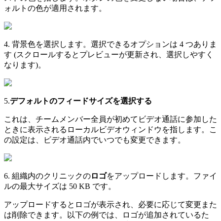
ォ
ル
ト
の
色
が
適
用
さ
れ
ま
す
。
4
.
背
景
色
を
選
択
し
ま
す
。
選
択
で
き
る
オ
プ
シ
ョ
ン
は
4
つ
あ
り
ま
す
(
ス
ク
ロ
ー
ル
す
る
と
プ
レ
ビ
ュ
ー
が
更
新
さ
れ
、
選
択
し
や
す
く
な
り
ま
す
)
。
5
.
デ
フ
ォ
ル
ト
の
フ
ィ
ー
ド
サ
イ
ズ
を
選
択
す
る
こ
れ
は
、
チ
ー
ム
メ
ン
バ
ー
全
員
が
初
め
て
ビ
デ
オ
通
話
に
参
加
し
た
と
き
に
表
示
さ
れ
る
ロ
ー
カ
ル
ビ
デ
オ
ウ
ィ
ン
ド
ウ
を
指
し
ま
す
。
こ
の
設
定
は
、
ビ
デ
オ
通
話
内
で
い
つ
で
も
変
更
で
き
ま
す
。
6
.
組
織
内
の
ク
リ
ニ
ッ
ク
の
ロ
ゴ
を
ア
ッ
プ
ロ
ー
ド
し
ま
す
。
フ
ァ
イ
ル
の
最
大
サ
イ
ズ
は
50
KB
で
す
。
ア
ッ
プ
ロ
ー
ド
す
る
と
ロ
ゴ
が
表
示
さ
れ
、
必
要
に
応
じ
て
変
更
ま
た
は
削
除
で
き
ま
す
。
以
下
の
例
で
は
、
ロ
ゴ
が
追
加
さ
れ
て
い
る
た