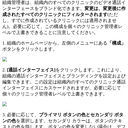
組
織
管
理
者
は
、
組
織
内
の
す
べ
て
の
ク
リ
ニ
ッ
ク
の
ビ
デ
オ
通
話
イ
ン
タ
ー
フ
ェ
ー
ス
を
ブ
ラ
ン
ド
化
で
き
ま
す
。
変
更
は
、
変
更
後
に
作
成
さ
れ
た
す
べ
て
の
ク
リ
ニ
ッ
ク
に
フ
ィ
ル
タ
ー
さ
れ
ま
す
(
た
だ
し
、
す
で
に
作
成
さ
れ
て
い
る
ク
リ
ニ
ッ
ク
に
は
適
用
さ
れ
ま
せ
ん
)
。
必
要
に
応
じ
て
、
こ
の
構
成
を
個
々
の
ク
リ
ニ
ッ
ク
管
理
者
レ
ベ
ル
で
上
書
き
で
き
る
こ
と
に
注
意
し
て
く
だ
さ
い
。
1
.
組
織
の
ホ
ー
ム
ペ
ー
ジ
か
ら
、
左
側
の
メ
ニ
ュ
ー
に
あ
る
「
構
成
」
ボ
タ
ン
を
ク
リ
ッ
ク
し
ま
す
。
2
.
[
通
話
イ
ン
タ
ー
フ
ェ
イ
ス
]
を
ク
リ
ッ
ク
し
ま
す
。
こ
れ
に
よ
り
、
組
織
の
通
話
イ
ン
タ
ー
フ
ェ
イ
ス
と
ブ
ラ
ン
デ
ィ
ン
グ
を
設
定
お
よ
び
編
集
で
き
ま
す
。
こ
の
設
定
は
組
織
内
の
す
べ
て
の
ク
リ
ニ
ッ
ク
通
話
イ
ン
タ
ー
フ
ェ
イ
ス
に
カ
ス
ケ
ー
ド
さ
れ
ま
す
が
、
必
要
に
応
じ
て
個
々
の
ク
リ
ニ
ッ
ク
管
理
者
レ
ベ
ル
で
上
書
き
で
き
ま
す
。
3
.
必
要
に
応
じ
て
、
プ
ラ
イ
マ
リ
ボ
タ
ン
の
色
と
セ
カ
ン
ダ
リ
ボ
タ
ン
の
色
を
選
択
し
ま
す
。
セ
カ
ン
ダ
リ
カ
ラ
ー
は
、
ボ
タ
ン
の
テ
キ
ス
ト
の
色
を
指
し
ま
す
。
ボ
タ
ン
の
色
を
変
更
し
な
い
場
合
は
、
デ
フ