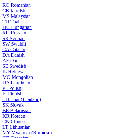
RO
Romanian
CK
kurdish
MS
Malaysian
TH
Thai
HU
Hungarian
RU
Russian
SR
Serbian
SW
Swahili
CA
Catalan
DA
Danish
AF
Dari
SE
Swedish
IL
Hebrew
MO
Mongolian
UA
Ukrainian
PL
Polish
FI
Finnish
TH
Thai (Thailand)
SK
Slovak
BE
Belarusian
KR
Korean
CN
Chinese
LT
Lithuanian
MY
Myanmar (Burmese)