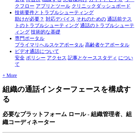
クフロー
アプリとツール
クリニックダッシュボード
技術要件とトラブルシューティング
助けが必要？
対応デバイス
それのための
通話前テス
トのトラブルシューティング
通話のトラブルシューテ
ィング
技術的な基礎
専門ポータル
プライマリヘルスケアポータル
高齢者ケアポータル
ビデオ通話について
安全
ポリシー
アクセス
記事とケーススタディ
につい
て
+ More
組織の通話インターフェースを構成す
る
必要なプラットフォーム ロール - 組織管理者、組
織コーディネーター