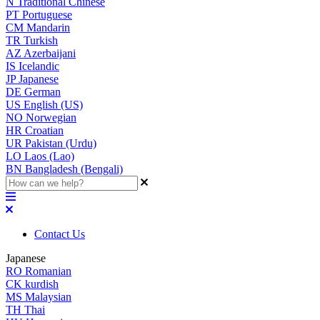
N
Traditional Chinese
PT
Portuguese
CM
Mandarin
TR
Turkish
AZ
Azerbaijani
IS
Icelandic
JP
Japanese
DE
German
US
English (US)
NO
Norwegian
HR
Croatian
UR
Pakistan (Urdu)
LO
Laos (Lao)
BN
Bangladesh (Bengali)
Contact Us
Japanese
RO
Romanian
CK
kurdish
MS
Malaysian
TH
Thai