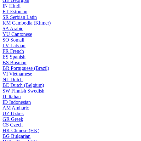
GE
Georgian
IN
Hindi
ET
Estonian
SR
Serbian Latin
KM
Cambodia (Khmer)
SA
Arabic
YU
Cantonese
SO
Somali
LV
Latvian
FR
French
ES
Spanish
BS
Bosnian
BR
Portuguese (Brazil)
VI
Vietnamese
NL
Dutch
BE
Dutch (Belgium)
SW
Finnish Swedish
IT
Italian
ID
Indonesian
AM
Amharic
UZ
Uzbek
GR
Greek
CS
Czech
HK
Chinese (HK)
BG
Bulgarian