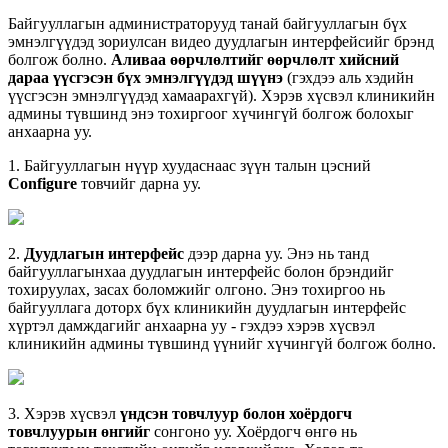
Б
а
й
г
у
у
л
л
а
г
ы
н
а
д
м
и
н
и
с
т
р
а
т
о
р
у
у
д
т
а
н
а
й
б
а
й
г
у
у
л
л
а
г
ы
н
б
ү
х
э
м
н
э
л
г
ү
ү
д
э
д
з
о
р
и
у
л
с
а
н
в
и
д
е
о
д
у
у
д
л
а
г
ы
н
и
н
т
е
р
ф
е
й
с
и
й
г
б
р
э
н
д
б
о
л
г
о
ж
б
о
л
н
о
.
А
л
и
в
а
а
ө
ө
р
ч
л
ө
л
т
и
й
г
ө
ө
р
ч
л
ө
л
т
х
и
й
с
н
и
й
д
а
р
а
а
ү
ү
с
г
э
с
э
н
б
ү
х
э
м
н
э
л
г
ү
ү
д
э
д
ш
ү
ү
н
э
(
г
э
х
д
э
э
а
л
ь
х
э
д
и
й
н
ү
ү
с
г
э
с
э
н
э
м
н
э
л
г
ү
ү
д
э
д
х
а
м
а
а
р
а
х
г
ү
й
)
.
Х
э
р
э
в
х
ү
с
в
э
л
к
л
и
н
и
к
и
й
н
а
д
м
и
н
ы
т
ү
в
ш
и
н
д
э
н
э
т
о
х
и
р
г
о
о
г
х
ү
ч
и
н
г
ү
й
б
о
л
г
о
ж
б
о
л
о
х
ы
г
а
н
х
а
а
р
н
а
у
у
.
1
.
Б
а
й
г
у
у
л
л
а
г
ы
н
н
ү
ү
р
х
у
у
д
а
с
н
а
а
с
з
ү
ү
н
т
а
л
ы
н
ц
э
с
н
и
й
Configure
т
о
в
ч
и
й
г
д
а
р
н
а
у
у
.
2
.
Д
у
у
д
л
а
г
ы
н
и
н
т
е
р
ф
е
й
с
д
э
э
р
д
а
р
н
а
у
у
.
Э
н
э
н
ь
т
а
н
д
б
а
й
г
у
у
л
л
а
г
ы
н
х
а
а
д
у
у
д
л
а
г
ы
н
и
н
т
е
р
ф
е
й
с
б
о
л
о
н
б
р
э
н
д
и
й
г
т
о
х
и
р
у
у
л
а
х
,
з
а
с
а
х
б
о
л
о
м
ж
и
й
г
о
л
г
о
н
о
.
Э
н
э
т
о
х
и
р
г
о
о
н
ь
б
а
й
г
у
у
л
л
а
г
а
д
о
т
о
р
х
б
ү
х
к
л
и
н
и
к
и
й
н
д
у
у
д
л
а
г
ы
н
и
н
т
е
р
ф
е
й
с
х
ү
р
т
э
л
д
а
м
ж
д
а
г
и
й
г
а
н
х
а
а
р
н
а
у
у
-
г
э
х
д
э
э
х
э
р
э
в
х
ү
с
в
э
л
к
л
и
н
и
к
и
й
н
а
д
м
и
н
ы
т
ү
в
ш
и
н
д
ү
ү
н
и
й
г
х
ү
ч
и
н
г
ү
й
б
о
л
г
о
ж
б
о
л
н
о
.
3
.
Х
э
р
э
в
х
ү
с
в
э
л
ү
н
д
с
э
н
т
о
в
ч
л
у
у
р
б
о
л
о
н
х
о
ё
р
д
о
г
ч
т
о
в
ч
л
у
у
р
ы
н
ө
н
г
и
й
г
с
о
н
г
о
н
о
у
у
.
Х
о
ё
р
д
о
г
ч
ө
н
г
ө
н
ь