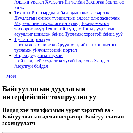
Ажлын урсгал
Хүлээлгийн талбай
Захиргаа
Зөвлөгөө
хийх
Техникийн шаардлага ба алдааг олж засварлах
Дуудлагын өмнөх туршилтын алдааг олж засварлах
Мэдээллийн технологийн хувьд
Тохиромжтой
төхөөрөмжүүд
Техникийн үндэс
Таны дуудлагын
асуудлыг шийдэж байна
Тусламж хэрэгтэй байна уу?
Тусгай порталууд
Насны асрах портал
Эрүүл мэндийн анхан шатны
тусламж үйлчилгээний портал
Видео дуудлагын тухай
Нийтлэл, кейс судалгаа
тухай
Бодлого
Хандалт
Аюулгүй байдал
+ More
Байгууллагын дуудлагын
интерфейсийг тохируулна уу
Надад хэн платформын үүрэг хэрэгтэй вэ -
Байгууллагын администратор, Байгууллагын
зохицуулагч