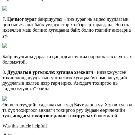
7
.
Ц
о
ч
м
о
г
з
у
р
а
г
б
а
й
р
ш
у
у
л
а
х
–
э
н
э
з
у
р
а
г
н
ь
в
и
д
е
о
д
у
у
д
л
а
г
ы
н
ц
о
н
х
ы
г
а
ч
а
а
л
ж
б
а
й
х
ү
е
д
д
э
в
с
г
э
р
х
э
л
б
э
р
э
э
р
х
а
р
а
г
д
а
н
а
.
Э
н
э
н
ь
и
х
э
в
ч
л
э
н
м
а
ш
б
о
г
и
н
о
х
у
г
а
ц
а
а
н
д
б
а
й
х
б
о
л
н
о
г
э
д
г
и
й
г
а
н
х
а
а
р
н
а
у
у
.
Б
а
й
р
ш
у
у
л
с
а
н
ы
д
а
р
а
а
т
а
ц
а
ц
а
г
д
с
а
н
з
у
р
г
а
а
ө
ө
р
ч
л
ө
х
э
с
в
э
л
у
с
т
г
а
х
б
о
л
о
м
ж
т
о
й
.
8
.
Д
у
у
д
л
а
г
ы
н
ү
р
г
э
л
ж
л
э
х
х
у
г
а
ц
а
а
х
э
м
ж
и
г
ч
-
и
д
э
в
х
ж
ү
ү
л
с
э
н
т
о
х
и
о
л
д
о
л
д
д
у
у
д
л
а
г
ы
н
ү
р
г
э
л
ж
л
э
х
х
у
г
а
ц
а
а
б
ү
х
э
м
н
э
л
г
ү
ү
д
и
й
н
д
у
у
д
л
а
г
ы
н
д
э
л
г
э
ц
д
э
э
р
г
а
р
ч
и
р
н
э
.
А
н
х
д
а
г
ч
т
о
х
и
р
г
о
о
н
ь
"
и
д
э
в
х
ж
ү
ү
л
с
э
н
"
б
а
й
н
а
.
Ө
ө
р
ч
л
ө
л
т
ү
ү
д
и
й
г
х
а
д
г
а
л
а
х
ы
н
т
у
л
д
Save
д
а
р
н
а
у
у
.
Х
э
р
э
в
х
ү
с
в
э
л
т
а
б
ү
х
т
о
х
и
р
г
о
о
г
а
н
х
д
а
г
ч
т
о
х
и
р
г
о
о
р
у
у
б
у
ц
а
а
н
ө
ө
р
ч
л
ө
х
и
й
н
т
у
л
д
а
н
х
д
а
г
ч
т
о
х
и
р
г
о
о
г
д
а
х
и
н
т
о
х
и
р
у
у
л
а
х
б
о
л
о
м
ж
т
о
й
.
Was this article helpful?