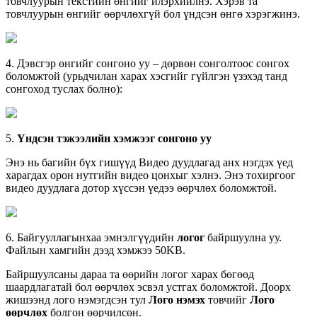
т
о
в
ч
л
у
у
р
ы
н
т
е
к
с
т
и
й
н
ө
н
г
и
й
г
и
л
э
р
х
и
й
л
н
э
.
Х
э
р
э
в
т
а
т
о
в
ч
л
у
у
р
ы
н
ө
н
г
и
й
г
ө
ө
р
ч
л
ө
х
г
ү
й
б
о
л
ү
н
д
с
э
н
ө
н
г
ө
х
э
р
э
г
ж
и
н
э
.
4
.
Д
э
в
с
г
э
р
ө
н
г
и
й
г
с
о
н
г
о
н
о
у
у
–
д
ө
р
в
ө
н
с
о
н
г
о
л
т
о
о
с
с
о
н
г
о
х
б
о
л
о
м
ж
т
о
й
(
у
р
ь
д
ч
и
л
а
н
х
а
р
а
х
х
э
с
г
и
й
г
г
ү
й
л
г
э
н
ү
з
э
х
э
д
т
а
н
д
с
о
н
г
о
х
о
д
т
у
с
л
а
х
б
о
л
н
о
)
:
5
.
Ү
н
д
с
э
н
т
э
ж
э
э
л
и
й
н
х
э
м
ж
э
э
г
с
о
н
г
о
н
о
у
у
Э
н
э
н
ь
б
а
г
и
й
н
б
ү
х
г
и
ш
ү
ү
д
В
и
д
е
о
д
у
у
д
л
а
г
а
д
а
н
х
н
э
г
д
э
х
ү
е
д
х
а
р
а
г
д
а
х
о
р
о
н
н
у
т
г
и
й
н
в
и
д
е
о
ц
о
н
х
ы
г
х
э
л
н
э
.
Э
н
э
т
о
х
и
р
г
о
о
г
в
и
д
е
о
д
у
у
д
л
а
г
а
д
о
т
о
р
х
ү
с
с
э
н
ү
е
д
э
э
ө
ө
р
ч
л
ө
х
б
о
л
о
м
ж
т
о
й
.
6
.
Б
а
й
г
у
у
л
л
а
г
ы
н
х
а
а
э
м
н
э
л
г
ү
ү
д
и
й
н
л
о
г
о
г
б
а
й
р
ш
у
у
л
н
а
у
у
.
Ф
а
й
л
ы
н
х
а
м
г
и
й
н
д
э
э
д
х
э
м
ж
э
э
50KB
.
Б
а
й
р
ш
у
у
л
с
а
н
ы
д
а
р
а
а
т
а
ө
ө
р
и
й
н
л
о
г
о
г
х
а
р
а
х
б
ө
г
ө
ө
д
ш
а
а
р
д
л
а
г
а
т
а
й
б
о
л
ө
ө
р
ч
л
ө
х
э
с
в
э
л
у
с
т
г
а
х
б
о
л
о
м
ж
т
о
й
.
Д
о
о
р
х
ж
и
ш
э
э
н
д
л
о
г
о
н
э
м
э
г
д
с
э
н
т
у
л
Л
о
г
о
н
э
м
э
х
т
о
в
ч
и
й
г
Л
о
г
о
ө
ө
р
ч
л
ө
х
б
о
л
г
о
н
ө
ө
р
ч
и
л
с
ө
н
.