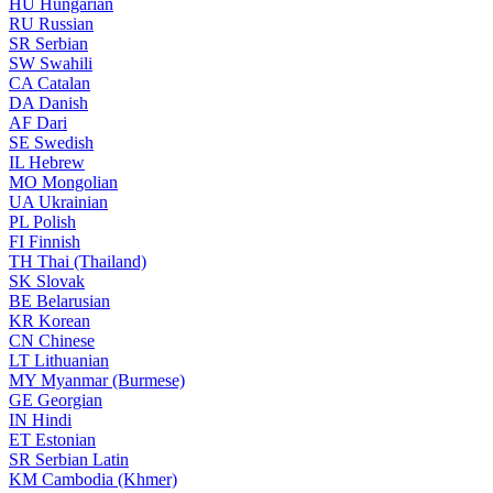
HU
Hungarian
RU
Russian
SR
Serbian
SW
Swahili
CA
Catalan
DA
Danish
AF
Dari
SE
Swedish
IL
Hebrew
MO
Mongolian
UA
Ukrainian
PL
Polish
FI
Finnish
TH
Thai (Thailand)
SK
Slovak
BE
Belarusian
KR
Korean
CN
Chinese
LT
Lithuanian
MY
Myanmar (Burmese)
GE
Georgian
IN
Hindi
ET
Estonian
SR
Serbian Latin
KM
Cambodia (Khmer)