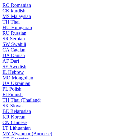
RO
Romanian
CK
kurdish
MS
Malaysian
TH
Thai
HU
Hungarian
RU
Russian
SR
Serbian
SW
Swahili
CA
Catalan
DA
Danish
AF
Dari
SE
Swedish
IL
Hebrew
MO
Mongolian
UA
Ukrainian
PL
Polish
FI
Finnish
TH
Thai (Thailand)
SK
Slovak
BE
Belarusian
KR
Korean
CN
Chinese
LT
Lithuanian
MY
Myanmar (Burmese)