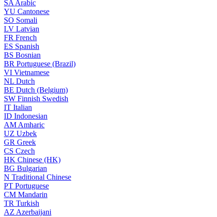
SA
Arabic
YU
Cantonese
SO
Somali
LV
Latvian
FR
French
ES
Spanish
BS
Bosnian
BR
Portuguese (Brazil)
VI
Vietnamese
NL
Dutch
BE
Dutch (Belgium)
SW
Finnish Swedish
IT
Italian
ID
Indonesian
AM
Amharic
UZ
Uzbek
GR
Greek
CS
Czech
HK
Chinese (HK)
BG
Bulgarian
N
Traditional Chinese
PT
Portuguese
CM
Mandarin
TR
Turkish
AZ
Azerbaijani