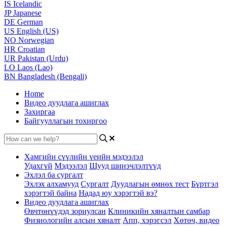
IS
Icelandic
JP
Japanese
DE
German
US
English (US)
NO
Norwegian
HR
Croatian
UR
Pakistan (Urdu)
LO
Laos (Lao)
BN
Bangladesh (Bengali)
Home
Видео дуудлага ашиглах
Захиргаа
Байгууллагын тохиргоо
Хамгийн сүүлийн үеийн мэдээлэл
Удахгүй
Мэдээлэл
Шууд шинэчлэлтүүд
Эхлэл ба сургалт
Эхлэх алхамууд
Сургалт
Дуудлагын өмнөх тест
Бүртгэл
хэрэгтэй байна
Надад юу хэрэгтэй вэ?
Видео дуудлага ашиглах
Өвчтөнүүдэд зориулсан
Клиникийн хяналтын самбар
Физиологийн алсын хяналт
Апп, хэрэгсэл
Хөтөч, видео