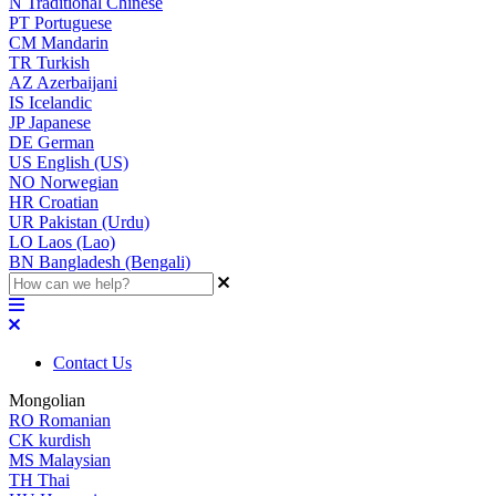
N
Traditional Chinese
PT
Portuguese
CM
Mandarin
TR
Turkish
AZ
Azerbaijani
IS
Icelandic
JP
Japanese
DE
German
US
English (US)
NO
Norwegian
HR
Croatian
UR
Pakistan (Urdu)
LO
Laos (Lao)
BN
Bangladesh (Bengali)
Contact Us
Mongolian
RO
Romanian
CK
kurdish
MS
Malaysian
TH
Thai