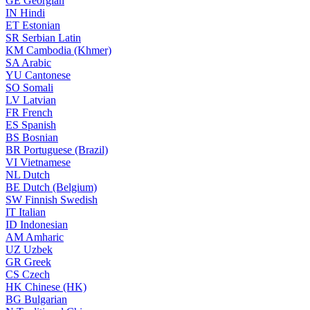
GE
Georgian
IN
Hindi
ET
Estonian
SR
Serbian Latin
KM
Cambodia (Khmer)
SA
Arabic
YU
Cantonese
SO
Somali
LV
Latvian
FR
French
ES
Spanish
BS
Bosnian
BR
Portuguese (Brazil)
VI
Vietnamese
NL
Dutch
BE
Dutch (Belgium)
SW
Finnish Swedish
IT
Italian
ID
Indonesian
AM
Amharic
UZ
Uzbek
GR
Greek
CS
Czech
HK
Chinese (HK)
BG
Bulgarian