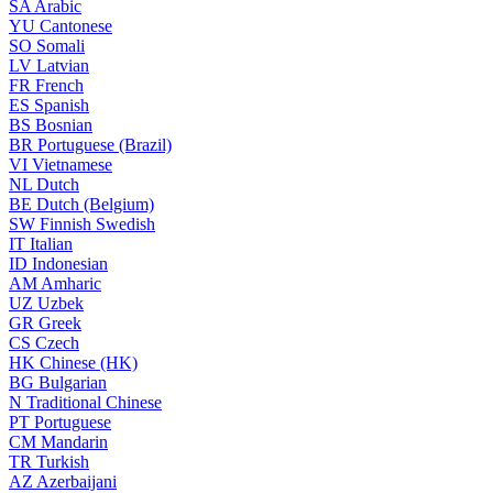
SA
Arabic
YU
Cantonese
SO
Somali
LV
Latvian
FR
French
ES
Spanish
BS
Bosnian
BR
Portuguese (Brazil)
VI
Vietnamese
NL
Dutch
BE
Dutch (Belgium)
SW
Finnish Swedish
IT
Italian
ID
Indonesian
AM
Amharic
UZ
Uzbek
GR
Greek
CS
Czech
HK
Chinese (HK)
BG
Bulgarian
N
Traditional Chinese
PT
Portuguese
CM
Mandarin
TR
Turkish
AZ
Azerbaijani