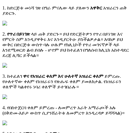
1
.
ከ
ድ
ር
ጅ
ቱ
መ
ነ
ሻ
ገ
ጽ
በ
ግ
ራ
ም
ና
ሌ
ው
ላ
ይ
ያ
ለ
ው
ን
አ
ዋ
ቅ
ር
አ
ዝ
ራ
ር
ን
ጠ
ቅ
ያ
ድ
ር
ጉ
.
2
.
የ
ጥ
ሪ
በ
ይ
ነ
ገ
ጽ
ላ
ይ
ጠ
ቅ
ያ
ድ
ር
ጉ
።
ይ
ህ
የ
ድ
ር
ጅ
ት
ዎ
ን
የ
ጥ
ሪ
በ
ይ
ነ
ገ
ጽ
እ
ና
የ
ም
ር
ት
ስ
ም
እ
ን
ዲ
ያ
ዋ
ቅ
ሩ
እ
ና
እ
ን
ዲ
ያ
ር
ት
ዑ
ያ
ስ
ች
ል
ዎ
ታ
ል
።
እ
ባ
ክ
ዎ
ይ
ህ
ው
ቅ
ር
በ
ድ
ር
ጅ
ቱ
ው
ስ
ጥ
ባ
ሉ
ሁ
ሉ
ም
የ
ክ
ሊ
ኒ
ኮ
ች
የ
ጥ
ሪ
መ
ገ
ና
ኛ
ዎ
ች
ላ
ይ
እ
ን
ደ
ሚ
ወ
ር
ድ
ል
ብ
ይ
በ
ሉ
-
ሆ
ኖ
ም
ይ
ህ
ከ
ተ
ፈ
ለ
ገ
በ
ግ
ለ
ሰ
ብ
ክ
ሊ
ኒ
ክ
አ
ስ
ተ
ዳ
ደ
ር
ደ
ረ
ጃ
ሊ
ሻ
ር
ይ
ች
ላ
ል
።
3
.
ከ
ተ
ፈ
ለ
ገ
ዋ
ና
የ
አ
ዝ
ራ
ር
ቀ
ለ
ም
እ
ና
ሁ
ለ
ተ
ኛ
አ
ዝ
ራ
ር
ቀ
ለ
ም
ይ
ም
ረ
ጡ
.
የ
ሁ
ለ
ተ
ኛ
ው
ቀ
ለ
ም
የ
አ
ዝ
ራ
ሩ
ን
የ
ጽ
ሑ
ፍ
ቀ
ለ
ም
ያ
መ
ለ
ክ
ታ
ል
.
የ
አ
ዝ
ራ
ሩ
ን
ቀ
ለ
ሞ
ች
ካ
ል
ቀ
የ
ሩ
ነ
ባ
ሪ
ቀ
ለ
ሞ
ች
ይ
ተ
ገ
በ
ራ
ሉ
።
4
.
የ
በ
ስ
ተ
ጀ
ር
ባ
ቀ
ለ
ም
ይ
ም
ረ
ጡ
-
ለ
መ
ም
ረ
ጥ
አ
ራ
ት
አ
ማ
ራ
ጮ
ች
አ
ሉ
(
በ
ቅ
ድ
መ
-
እ
ይ
ታ
ው
ስ
ጥ
ሲ
ያ
ን
ሸ
ራ
ት
ቱ
ለ
መ
ም
ረ
ጥ
እ
ን
ዲ
ረ
ዳ
ዎ
ይ
ሻ
ሻ
ላ
ል
)
።