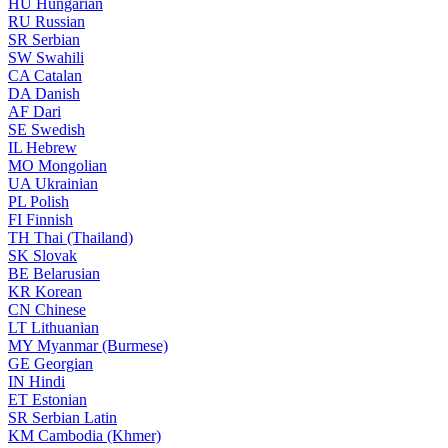
HU
Hungarian
RU
Russian
SR
Serbian
SW
Swahili
CA
Catalan
DA
Danish
AF
Dari
SE
Swedish
IL
Hebrew
MO
Mongolian
UA
Ukrainian
PL
Polish
FI
Finnish
TH
Thai (Thailand)
SK
Slovak
BE
Belarusian
KR
Korean
CN
Chinese
LT
Lithuanian
MY
Myanmar (Burmese)
GE
Georgian
IN
Hindi
ET
Estonian
SR
Serbian Latin
KM
Cambodia (Khmer)