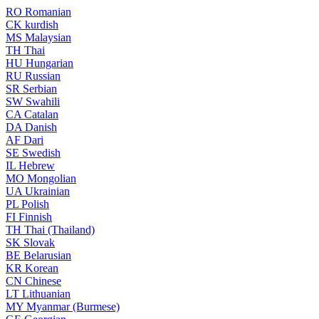
RO
Romanian
CK
kurdish
MS
Malaysian
TH
Thai
HU
Hungarian
RU
Russian
SR
Serbian
SW
Swahili
CA
Catalan
DA
Danish
AF
Dari
SE
Swedish
IL
Hebrew
MO
Mongolian
UA
Ukrainian
PL
Polish
FI
Finnish
TH
Thai (Thailand)
SK
Slovak
BE
Belarusian
KR
Korean
CN
Chinese
LT
Lithuanian
MY
Myanmar (Burmese)