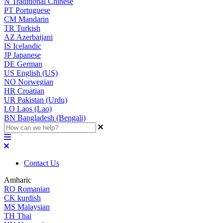
N
Traditional Chinese
PT
Portuguese
CM
Mandarin
TR
Turkish
AZ
Azerbaijani
IS
Icelandic
JP
Japanese
DE
German
US
English (US)
NO
Norwegian
HR
Croatian
UR
Pakistan (Urdu)
LO
Laos (Lao)
BN
Bangladesh (Bengali)
Contact Us
Amharic
RO
Romanian
CK
kurdish
MS
Malaysian
TH
Thai