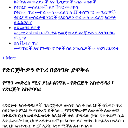
ክትትል
መመሪያዎች እና ቪዲዮዎች
የስራ ፍሰቶች
የቴክኒክ መስፈርቶች እና ችግር መተኮስ
የቅድመ ጥሪ ሙከራ መላ መፈለግ
ለ IT
ተስማሚ መሣሪያዎች
ቴክኒካዊ መሰረታዊ ነገሮች
የእርስዎን ጥሪ መላ መፈለግ
እርዳታ
ይፈልጋሉ?
ልዩ መግቢያዎች
አረጋዊ እንክብካቤ ፖርታል
የመጀመሪያ ደረጃ የጤና እንክብካቤ
ፖርታል
ስለ ቪዲዮ ጥሪ
መጣጥፎች እና የጉዳይ ጥናቶች
ስለ
ፖሊሲዎች
መዳረሻ
ደህንነት
+ More
የድርጅትዎን የጥሪ በይነገጽ ያዋቅሩ
የማን መድረክ ሚና ያስፈልገኛል - የድርጅት አስተዳዳሪ ፣
የድርጅት አስተባባሪ
የ
ድ
ር
ጅ
ት
አ
ስ
ተ
ዳ
ዳ
ሪ
ዎ
ች
በ
ድ
ር
ጅ
ት
ዎ
ው
ስ
ጥ
ላ
ሉ
ት
ክ
ሊ
ኒ
ኮ
ች
የ
ቪ
ዲ
ዮ
ጥ
ሪ
በ
ይ
ነ
ገ
ጽ
ን
ም
ል
ክ
ት
ማ
ድ
ረ
ግ
ይ
ች
ላ
ሉ
።
ማ
ን
ኛ
ቸ
ው
ም
ለ
ው
ጦ
ች
ለ
ው
ጦ
ቹ
ከ
ተ
ደ
ረ
ጉ
በ
ኋ
ላ
ወ
ደ
ተ
ፈ
ጠ
ሩ
ት
ክ
ሊ
ኒ
ኮ
ች
ሁ
ሉ
ያ
ጣ
ራ
ሉ
(
ነ
ገ
ር
ግ
ን
ቀ
ደ
ም
ሲ
ል
ለ
ተ
ፈ
ጠ
ሩ
ት
ክ
ሊ
ኒ
ኮ
ች
አ
ይ
ተ
ገ
በ
ር
ም
)
።
እ
ባ
ክ
ዎ
ይ
ህ
ው
ቅ
ር
ከ
ተ
ፈ
ለ
ገ
በ
ግ
ለ
ሰ
ብ
ክ
ሊ
ኒ
ክ
አ
ስ
ተ
ዳ
ደ
ር
ደ
ረ
ጃ
ሊ
ሻ
ር
እ
ን
ደ
ሚ
ች
ል
ል
ብ
ይ
በ
ሉ
።