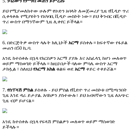
5
.
ነ
ባ
ሪ
ው
ን
የ
ም
ግ
ብ
መ
ጠ
ን
ይ
ም
ረ
ጡ
ይ
ህ
የ
ሚ
ያ
መ
ለ
ክ
ተ
ው
ሁ
ሉ
ም
የ
ቡ
ድ
ን
አ
ባ
ላ
ት
ለ
መ
ጀ
መ
ሪ
ያ
ጊ
ዜ
የ
ቪ
ዲ
ዮ
ጥ
ሪ
ሲ
ቀ
ላ
ቀ
ሉ
የ
ሚ
ያ
ዩ
ት
ን
የ
አ
ካ
ባ
ቢ
ቪ
ዲ
ዮ
መ
ስ
ኮ
ት
ነ
ው
።
ይ
ህ
ቅ
ን
ብ
ር
በ
ቪ
ዲ
ዮ
ጥ
ሪ
ው
ስ
ጥ
በ
ማ
ን
ኛ
ው
ም
ጊ
ዜ
ሊ
ቀ
የ
ር
ይ
ች
ላ
ል
።
6
.
በ
ድ
ር
ጅ
ት
ዎ
ው
ስ
ጥ
ላ
ሉ
ት
ክ
ሊ
ኒ
ኮ
ች
አ
ር
ማ
ይ
ስ
ቀ
ሉ
።
ከ
ፍ
ተ
ኛ
ው
የ
ፋ
ይ
ል
መ
ጠ
ን
በ
50
ኪ
.
ባ
.
አ
ን
ዴ
ከ
ተ
ሰ
ቀ
ሉ
በ
ኋ
ላ
የ
እ
ር
ስ
ዎ
ን
አ
ር
ማ
ያ
ያ
ሉ
እ
ና
አ
ስ
ፈ
ላ
ጊ
ከ
ሆ
ነ
መ
ለ
ወ
ጥ
ወ
ይ
ም
ማ
ስ
ወ
ገ
ድ
ይ
ች
ላ
ሉ
።
ከ
ዚ
ህ
በ
ታ
ች
ባ
ለ
ው
ም
ሳ
ሌ
ው
ስ
ጥ
አ
ር
ማ
ታ
ክ
ሏ
ል
፣
ስ
ለ
ዚ
ህ
የ
አ
ር
ማ
አ
ክ
ል
ቁ
ል
ፍ
ወ
ደ
አ
ር
ማ
ቀ
ይ
ር
ተ
ቀ
ይ
ሯ
ል
።
7
.
የ
ስ
ፕ
ላ
ሽ
ም
ስ
ል
ይ
ስ
ቀ
ሉ
-
ይ
ህ
ም
ስ
ል
የ
ቪ
ድ
ዮ
ጥ
ሪ
መ
ስ
ኮ
ቱ
በ
ሚ
ጫ
ን
በ
ት
ጊ
ዜ
እ
ን
ደ
ዳ
ራ
ይ
ታ
ያ
ል
.
እ
ባ
ክ
ዎ
ን
ያ
ስ
ተ
ው
ሉ
፣
ይ
ህ
አ
ብ
ዛ
ኛ
ው
ን
ጊ
ዜ
ለ
አ
ጭ
ር
ጊ
ዜ
ብ
ቻ
ይ
ሆ
ና
ል
።
አ
ን
ዴ
ከ
ተ
ሰ
ቀ
ሉ
በ
ኋ
ላ
የ
ፍ
ላ
ሽ
ም
ስ
ል
ዎ
ን
መ
ለ
ወ
ጥ
ወ
ይ
ም
ማ
ስ
ወ
ገ
ድ
ይ
ች
ላ
ሉ
።