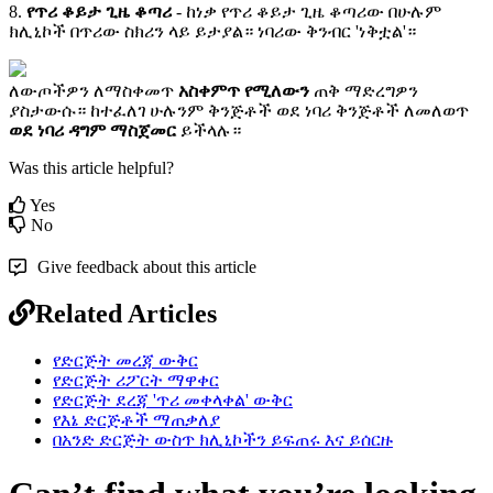
8
.
የ
ጥ
ሪ
ቆ
ይ
ታ
ጊ
ዜ
ቆ
ጣ
ሪ
-
ከ
ነ
ቃ
የ
ጥ
ሪ
ቆ
ይ
ታ
ጊ
ዜ
ቆ
ጣ
ሪ
ው
በ
ሁ
ሉ
ም
ክ
ሊ
ኒ
ኮ
ች
በ
ጥ
ሪ
ው
ስ
ክ
ሪ
ን
ላ
ይ
ይ
ታ
ያ
ል
።
ነ
ባ
ሪ
ው
ቅ
ን
ብ
ር
'
ነ
ቅ
ቷ
ል
'
።
ለ
ው
ጦ
ች
ዎ
ን
ለ
ማ
ስ
ቀ
መ
ጥ
አ
ስ
ቀ
ም
ጥ
የ
ሚ
ለ
ው
ን
ጠ
ቅ
ማ
ድ
ረ
ግ
ዎ
ን
ያ
ስ
ታ
ው
ሱ
።
ከ
ተ
ፈ
ለ
ገ
ሁ
ሉ
ን
ም
ቅ
ን
ጅ
ቶ
ች
ወ
ደ
ነ
ባ
ሪ
ቅ
ን
ጅ
ቶ
ች
ለ
መ
ለ
ወ
ጥ
ወ
ደ
ነ
ባ
ሪ
ዳ
ግ
ም
ማ
ስ
ጀ
መ
ር
ይ
ች
ላ
ሉ
።
Was this article helpful?
Yes
No
Give feedback about this article
Related Articles
የድርጅት መረጃ ውቅር
የድርጅት ሪፖርት ማዋቀር
የድርጅት ደረጃ 'ጥሪ መቀላቀል' ውቅር
የእኔ ድርጅቶች ማጠቃለያ
በአንድ ድርጅት ውስጥ ክሊኒኮችን ይፍጠሩ እና ይሰርዙ