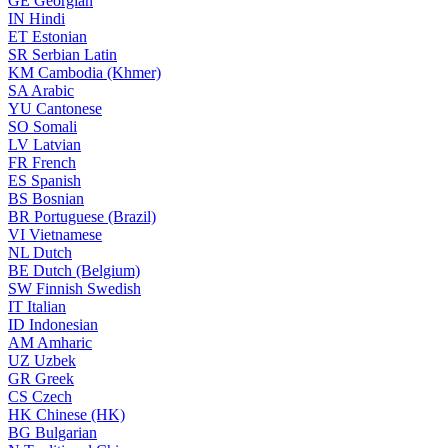
GE
Georgian
IN
Hindi
ET
Estonian
SR
Serbian Latin
KM
Cambodia (Khmer)
SA
Arabic
YU
Cantonese
SO
Somali
LV
Latvian
FR
French
ES
Spanish
BS
Bosnian
BR
Portuguese (Brazil)
VI
Vietnamese
NL
Dutch
BE
Dutch (Belgium)
SW
Finnish Swedish
IT
Italian
ID
Indonesian
AM
Amharic
UZ
Uzbek
GR
Greek
CS
Czech
HK
Chinese (HK)
BG
Bulgarian