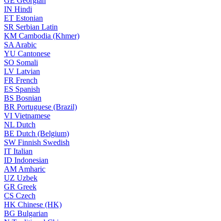
GE
Georgian
IN
Hindi
ET
Estonian
SR
Serbian Latin
KM
Cambodia (Khmer)
SA
Arabic
YU
Cantonese
SO
Somali
LV
Latvian
FR
French
ES
Spanish
BS
Bosnian
BR
Portuguese (Brazil)
VI
Vietnamese
NL
Dutch
BE
Dutch (Belgium)
SW
Finnish Swedish
IT
Italian
ID
Indonesian
AM
Amharic
UZ
Uzbek
GR
Greek
CS
Czech
HK
Chinese (HK)
BG
Bulgarian