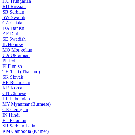
HU
Hungarian
RU
Russian
SR
Serbian
SW
Swahili
CA
Catalan
DA
Danish
AF
Dari
SE
Swedish
IL
Hebrew
MO
Mongolian
UA
Ukrainian
PL
Polish
FI
Finnish
TH
Thai (Thailand)
SK
Slovak
BE
Belarusian
KR
Korean
CN
Chinese
LT
Lithuanian
MY
Myanmar (Burmese)
GE
Georgian
IN
Hindi
ET
Estonian
SR
Serbian Latin
KM
Cambodia (Khmer)