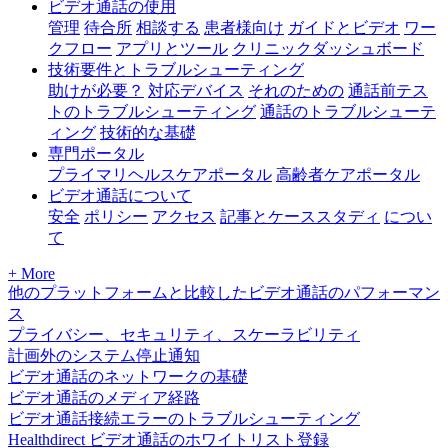
ビデオ通話の使用
管理
待合所
相談する
患者様向け
ガイドとビデオ
ワー
クフロー
アプリとツール
クリニックダッシュボード
技術要件とトラブルシューティング
助けが必要？
対応デバイス
それのための
通話前テス
トのトラブルシューティング
通話のトラブルシューテ
ィング
技術的な基礎
専門ポータル
プライマリヘルスケアポータル
高齢者ケアポータル
ビデオ通話について
安全
ポリシー
アクセス
記事とケーススタディ
につい
て
+ More
他のプラットフォームと比較したビデオ通話のパフォーマン
ス
プライバシー、セキュリティ、スケーラビリティ
計画外のシステム停止通知
ビデオ通話のネットワークの基礎
ビデオ通話のメディア経路
ビデオ通話接続エラーのトラブルシューティング
Healthdirect ビデオ通話のホワイトリスト登録