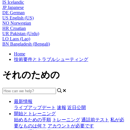
IS
Icelandic
JP
Japanese
DE
German
US
English (US)
NO
Norwegian
HR
Croatian
UR
Pakistan (Urdu)
LO
Laos (Lao)
BN
Bangladesh (Bengali)
Home
技術要件とトラブルシューティング
それのための
最新情報
ライブアップデート
速報
近日公開
開始とトレーニング
始めるための手順
トレーニング
通話前テスト
私が必
要なものは何？
アカウントが必要です