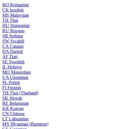
RO
Romanian
CK
kurdish
MS
Malaysian
TH
Thai
HU
Hungarian
RU
Russian
SR
Serbian
SW
Swahili
CA
Catalan
DA
Danish
AF
Dari
SE
Swedish
IL
Hebrew
MO
Mongolian
UA
Ukrainian
PL
Polish
FI
Finnish
TH
Thai (Thailand)
SK
Slovak
BE
Belarusian
KR
Korean
CN
Chinese
LT
Lithuanian
MY
Myanmar (Burmese)