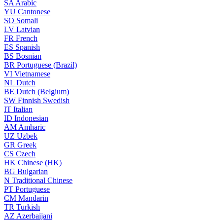
SA
Arabic
YU
Cantonese
SO
Somali
LV
Latvian
FR
French
ES
Spanish
BS
Bosnian
BR
Portuguese (Brazil)
VI
Vietnamese
NL
Dutch
BE
Dutch (Belgium)
SW
Finnish Swedish
IT
Italian
ID
Indonesian
AM
Amharic
UZ
Uzbek
GR
Greek
CS
Czech
HK
Chinese (HK)
BG
Bulgarian
N
Traditional Chinese
PT
Portuguese
CM
Mandarin
TR
Turkish
AZ
Azerbaijani