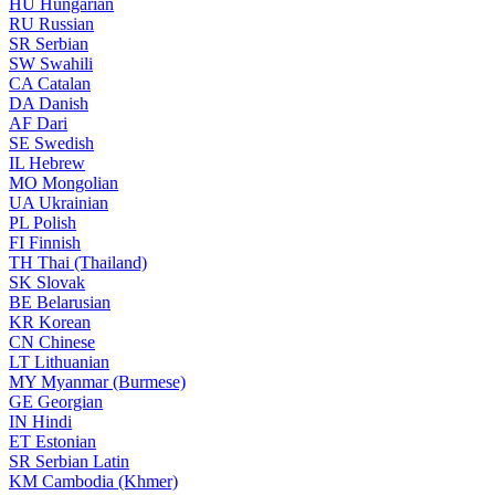
HU
Hungarian
RU
Russian
SR
Serbian
SW
Swahili
CA
Catalan
DA
Danish
AF
Dari
SE
Swedish
IL
Hebrew
MO
Mongolian
UA
Ukrainian
PL
Polish
FI
Finnish
TH
Thai (Thailand)
SK
Slovak
BE
Belarusian
KR
Korean
CN
Chinese
LT
Lithuanian
MY
Myanmar (Burmese)
GE
Georgian
IN
Hindi
ET
Estonian
SR
Serbian Latin
KM
Cambodia (Khmer)