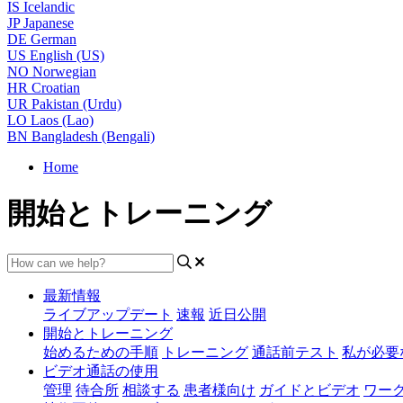
IS
Icelandic
JP
Japanese
DE
German
US
English (US)
NO
Norwegian
HR
Croatian
UR
Pakistan (Urdu)
LO
Laos (Lao)
BN
Bangladesh (Bengali)
Home
開始とトレーニング
最新情報
ライブアップデート
速報
近日公開
開始とトレーニング
始めるための手順
トレーニング
通話前テスト
私が必要
ビデオ通話の使用
管理
待合所
相談する
患者様向け
ガイドとビデオ
ワー