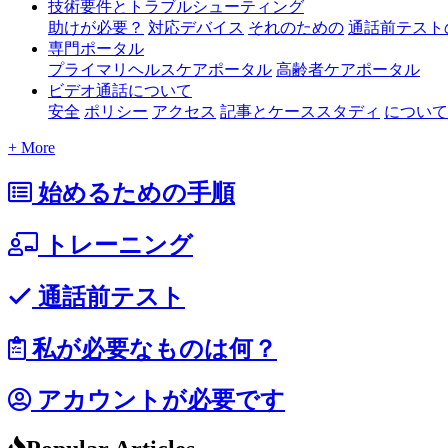
技術要件とトラブルシューティング
助けが必要？
対応デバイス
それのための
通話前テスト
専門ポータル
プライマリヘルスケアポータル
高齢者ケアポータル
ビデオ通話について
安全
ポリシー
アクセス
記事とケーススタディ
について
+ More
始めるための手順
トレーニング
通話前テスト
私が必要なものは何？
アカウントが必要です