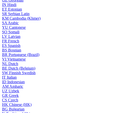
GE
Georgian
IN
Hindi
ET
Estonian
SR
Serbian Latin
KM
Cambodia (Khmer)
SA
Arabic
YU
Cantonese
SO
Somali
LV
Latvian
FR
French
ES
Spanish
BS
Bosnian
BR
Portuguese (Brazil)
VI
Vietnamese
NL
Dutch
BE
Dutch (Belgium)
SW
Finnish Swedish
IT
Italian
ID
Indonesian
AM
Amharic
UZ
Uzbek
GR
Greek
CS
Czech
HK
Chinese (HK)
BG
Bulgarian