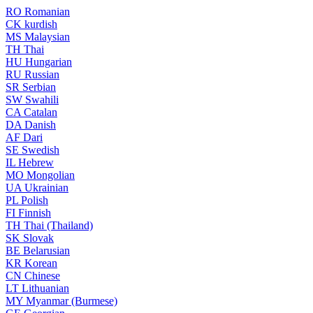
RO
Romanian
CK
kurdish
MS
Malaysian
TH
Thai
HU
Hungarian
RU
Russian
SR
Serbian
SW
Swahili
CA
Catalan
DA
Danish
AF
Dari
SE
Swedish
IL
Hebrew
MO
Mongolian
UA
Ukrainian
PL
Polish
FI
Finnish
TH
Thai (Thailand)
SK
Slovak
BE
Belarusian
KR
Korean
CN
Chinese
LT
Lithuanian
MY
Myanmar (Burmese)