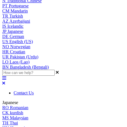
N
Traditional Chinese
PT
Portuguese
CM
Mandarin
TR
Turkish
AZ
Azerbaijani
IS
Icelandic
JP
Japanese
DE
German
US
English (US)
NO
Norwegian
HR
Croatian
UR
Pakistan (Urdu)
LO
Laos (Lao)
BN
Bangladesh (Bengali)
Contact Us
Japanese
RO
Romanian
CK
kurdish
MS
Malaysian
TH
Thai