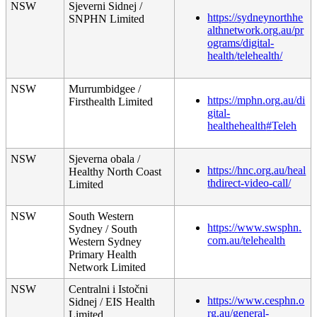
NSW
Sjeverni
Sidnej
/
https
:
/
/
sydneynorthhe
SNPHN
Limited
althnetwork
.
org
.
au
/
pr
ograms
/
digital
-
health
/
telehealth
/
NSW
Murrumbidgee
/
https
:
/
/
mphn
.
org
.
au
/
di
Firsthealth
Limited
gital
-
healthehealth
#
Teleh
NSW
Sjeverna
obala
/
https
:
/
/
hnc
.
org
.
au
/
heal
Healthy
North
Coast
thdirect
-
video
-
call
/
Limited
NSW
South
Western
https
:
/
/
www
.
swsphn
.
Sydney
/
South
com
.
au
/
telehealth
Western
Sydney
Primary
Health
Network
Limited
NSW
Centralni
i
Isto
č
ni
https
:
/
/
www
.
cesphn
.
o
Sidnej
/
EIS
Health
rg
.
au
/
general
-
Limited