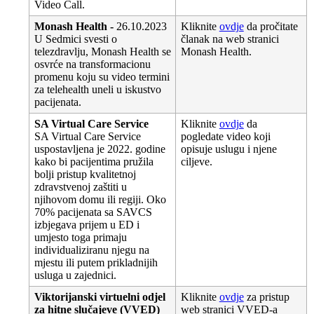
Video
Call
.
Monash
Health
-
26
.
10
.
2023
Kliknite
ovdje
da
pro
č
itate
U
Sedmici
svesti
o
č
lanak
na
web
stranici
telezdravlju
,
Monash
Health
se
Monash
Health
.
osvr
ć
e
na
transformacionu
promenu
koju
su
video
termini
za
telehealth
uneli
u
iskustvo
pacijenata
.
SA
Virtual
Care
Service
Kliknite
ovdje
da
SA
Virtual
Care
Service
pogledate
video
koji
uspostavljena
je
2022
.
godine
opisuje
uslugu
i
njene
kako
bi
pacijentima
pru
ž
ila
ciljeve
.
bolji
pristup
kvalitetnoj
zdravstvenoj
za
š
titi
u
njihovom
domu
ili
regiji
.
Oko
70
%
pacijenata
sa
SAVCS
izbjegava
prijem
u
ED
i
umjesto
toga
primaju
individualiziranu
njegu
na
mjestu
ili
putem
prikladnijih
usluga
u
zajednici
.
Viktorijanski
virtuelni
odjel
Kliknite
ovdje
za
pristup
za
hitne
slu
č
ajeve
(
VVED
)
web
stranici
VVED
-
a