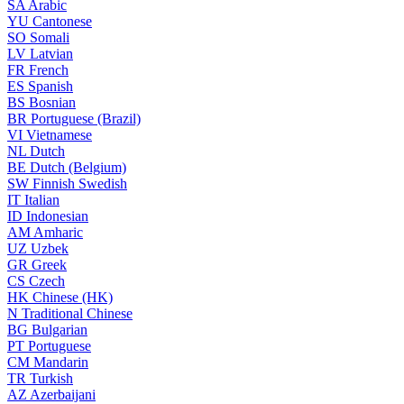
SA
Arabic
YU
Cantonese
SO
Somali
LV
Latvian
FR
French
ES
Spanish
BS
Bosnian
BR
Portuguese (Brazil)
VI
Vietnamese
NL
Dutch
BE
Dutch (Belgium)
SW
Finnish Swedish
IT
Italian
ID
Indonesian
AM
Amharic
UZ
Uzbek
GR
Greek
CS
Czech
HK
Chinese (HK)
N
Traditional Chinese
BG
Bulgarian
PT
Portuguese
CM
Mandarin
TR
Turkish
AZ
Azerbaijani