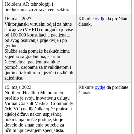
Hololens
AR
tehnologiji
i
prednostima
za
zdravstveni
sektor
.
16
.
maja
2023
Kliknite
ovdje
da
pro
č
itate
Viktorijanski
virtuelni
odjel
za
hitne
č
lanak
.
slu
č
ajeve
(
VVED
)
omogu
ć
io
je
vi
š
e
od
100
.
000
konsultacija
pacijenata
od
svog
osnivanja
prije
dvije
i
po
godine
.
Slu
ž
ba
sada
poma
ž
e
besku
ć
nicima
zajedno
sa
gra
đ
anima
,
starijim
š
ti
ć
enicima
,
pacijentima
hitne
pomo
ć
i
,
osobama
sa
invaliditetom
i
ljudima
iz
kulturno
i
jezi
č
ki
razli
č
itih
zajednica
.
15
.
maja
2023
Kliknite
ovdje
da
pro
č
itate
Northern
Health
u
Melbourneu
č
lanak
.
pro
š
irio
je
svoju
inovativnu
uslugu
Virtual
Consult
Medical
Community
(
MCVC
)
na
lije
č
nike
op
ć
e
prakse
u
cijeloj
dr
ž
avi
nakon
uspje
š
nog
pokretanja
pro
š
le
godine
,
š
to
je
dovelo
do
smanjenja
potrebe
za
li
č
nim
upu
ć
ivanjem
specijalista
.