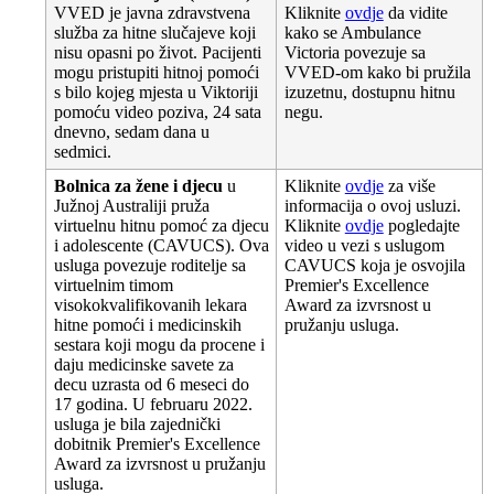
VVED
je
javna
zdravstvena
Kliknite
ovdje
da
vidite
slu
ž
ba
za
hitne
slu
č
ajeve
koji
kako
se
Ambulance
nisu
opasni
po
ž
ivot
.
Pacijenti
Victoria
povezuje
sa
mogu
pristupiti
hitnoj
pomo
ć
i
VVED
-
om
kako
bi
pru
ž
ila
s
bilo
kojeg
mjesta
u
Viktoriji
izuzetnu
,
dostupnu
hitnu
pomo
ć
u
video
poziva
,
24
sata
negu
.
dnevno
,
sedam
dana
u
sedmici
.
Bolnica
za
ž
ene
i
djecu
u
Kliknite
ovdje
za
vi
š
e
Ju
ž
noj
Australiji
pru
ž
a
informacija
o
ovoj
usluzi
.
virtuelnu
hitnu
pomo
ć
za
djecu
Kliknite
ovdje
pogledajte
i
adolescente
(
CAVUCS
)
.
Ova
video
u
vezi
s
uslugom
usluga
povezuje
roditelje
sa
CAVUCS
koja
je
osvojila
virtuelnim
timom
Premier
'
s
Excellence
visokokvalifikovanih
lekara
Award
za
izvrsnost
u
hitne
pomo
ć
i
i
medicinskih
pru
ž
anju
usluga
.
sestara
koji
mogu
da
procene
i
daju
medicinske
savete
za
decu
uzrasta
od
6
meseci
do
17
godina
.
U
februaru
2022
.
usluga
je
bila
zajedni
č
ki
dobitnik
Premier
'
s
Excellence
Award
za
izvrsnost
u
pru
ž
anju
usluga
.