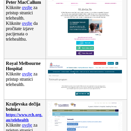
Peter
MacCallum
Kliknite
ovdje
za
pristup
stranici
telehealth
.
Kliknite
ovdje
da
pro
č
itate
izjave
pacijenata
o
telehealthu
.
Royal
Melbourne
Hospital
Kliknite
ovdje
za
pristup
stranici
telehealth
.
Kraljevska
de
č
ija
bolnica
https
:
/
/
www
.
rch
.
org
.
au
/
telehealth
Kliknite
ovdje
za
pristup
stranici