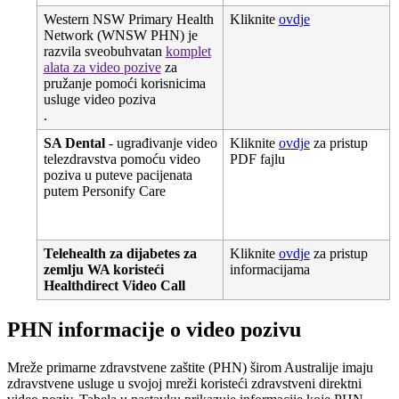
Western
NSW
Primary
Health
Kliknite
ovdje
Network
(
WNSW
PHN
)
je
razvila
sveobuhvatan
komplet
alata
za
video
pozive
za
pru
ž
anje
pomo
ć
i
korisnicima
usluge
video
poziva
.
SA
Dental
-
ugra
đ
ivanje
video
Kliknite
ovdje
za
pristup
telezdravstva
pomo
ć
u
video
PDF
fajlu
poziva
u
puteve
pacijenata
putem
Personify
Care
Telehealth
za
dijabetes
za
Kliknite
ovdje
za
pristup
zemlju
WA
koriste
ć
i
informacijama
Healthdirect
Video
Call
PHN
informacije
o
video
pozivu
Mre
ž
e
primarne
zdravstvene
za
š
tite
(
PHN
)
š
irom
Australije
imaju
zdravstvene
usluge
u
svojoj
mre
ž
i
koriste
ć
i
zdravstveni
direktni