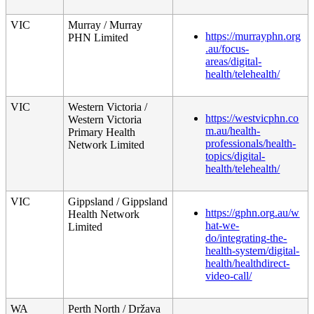
VIC
Murray
/
Murray
https
:
/
/
murrayphn
.
org
PHN
Limited
.
au
/
focus
-
areas
/
digital
-
health
/
telehealth
/
VIC
Western
Victoria
/
https
:
/
/
westvicphn
.
co
Western
Victoria
m
.
au
/
health
-
Primary
Health
professionals
/
health
-
Network
Limited
topics
/
digital
-
health
/
telehealth
/
VIC
Gippsland
/
Gippsland
https
:
/
/
gphn
.
org
.
au
/
w
Health
Network
hat
-
we
-
Limited
do
/
integrating
-
the
-
health
-
system
/
digital
-
health
/
healthdirect
-
video
-
call
/
WA
Perth
North
/
Dr
ž
ava