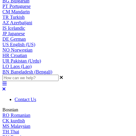
BG
Bulgarian
PT
Portuguese
CM
Mandarin
TR
Turkish
AZ
Azerbaijani
IS
Icelandic
JP
Japanese
DE
German
US
English (US)
NO
Norwegian
HR
Croatian
UR
Pakistan (Urdu)
LO
Laos (Lao)
BN
Bangladesh (Bengali)
Contact Us
Bosnian
RO
Romanian
CK
kurdish
MS
Malaysian
TH
Thai