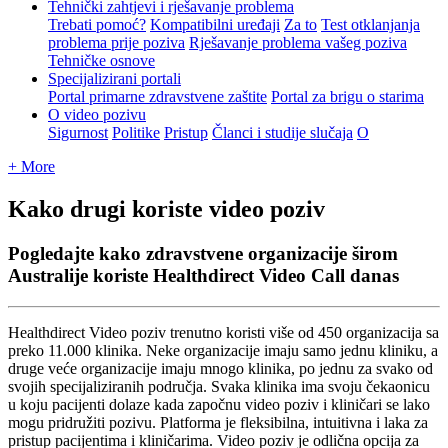
Tehnički zahtjevi i rješavanje problema
Trebati pomoć?
Kompatibilni uređaji
Za to
Test otklanjanja
problema prije poziva
Rješavanje problema vašeg poziva
Tehničke osnove
Specijalizirani portali
Portal primarne zdravstvene zaštite
Portal za brigu o starima
O video pozivu
Sigurnost
Politike
Pristup
Članci i studije slučaja
O
+ More
Kako drugi koriste video poziv
Pogledajte kako zdravstvene organizacije širom
Australije koriste Healthdirect Video Call danas
Healthdirect
Video
poziv
trenutno
koristi
vi
š
e
od
450
organizacija
sa
preko
11
.
000
klinika
.
Neke
organizacije
imaju
samo
jednu
kliniku
,
a
druge
ve
ć
e
organizacije
imaju
mnogo
klinika
,
po
jednu
za
svako
od
svojih
specijaliziranih
podru
č
ja
.
Svaka
klinika
ima
svoju
č
ekaonicu
u
koju
pacijenti
dolaze
kada
zapo
č
nu
video
poziv
i
klini
č
ari
se
lako
mogu
pridru
ž
iti
pozivu
.
Platforma
je
fleksibilna
,
intuitivna
i
laka
za
pristup
pacijentima
i
klini
č
arima
.
Video
poziv
je
odli
č
na
opcija
za