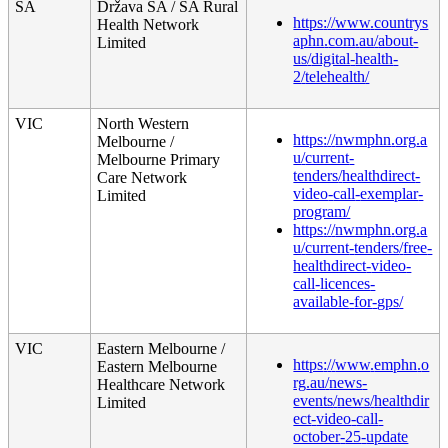
SA
Dr
ž
ava
SA
/
SA
Rural
https
:
/
/
www
.
countrys
Health
Network
aphn
.
com
.
au
/
about
-
Limited
us
/
digital
-
health
-
2
/
telehealth
/
VIC
North
Western
https
:
/
/
nwmphn
.
org
.
a
Melbourne
/
u
/
current
-
Melbourne
Primary
tenders
/
healthdirect
-
Care
Network
video
-
call
-
exemplar
-
Limited
program
/
https
:
/
/
nwmphn
.
org
.
a
u
/
current
-
tenders
/
free
-
healthdirect
-
video
-
call
-
licences
-
available
-
for
-
gps
/
VIC
Eastern
Melbourne
/
https
:
/
/
www
.
emphn
.
o
Eastern
Melbourne
rg
.
au
/
news
-
Healthcare
Network
events
/
news
/
healthdir
Limited
ect
-
video
-
call
-
october
-
25
-
update