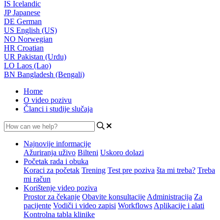
IS
Icelandic
JP
Japanese
DE
German
US
English (US)
NO
Norwegian
HR
Croatian
UR
Pakistan (Urdu)
LO
Laos (Lao)
BN
Bangladesh (Bengali)
Home
O video pozivu
Članci i studije slučaja
Najnovije informacije
Ažuriranja uživo
Bilteni
Uskoro dolazi
Početak rada i obuka
Koraci za početak
Trening
Test pre poziva
šta mi treba?
Treba
mi račun
Korištenje video poziva
Prostor za čekanje
Obavite konsultacije
Administracija
Za
pacijente
Vodiči i video zapisi
Workflows
Aplikacije i alati
Kontrolna tabla klinike