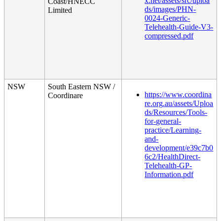
x
.
net
/
assets
/
src
/
uploa
Coast
/
HNECC
ds
/
images
/
PHN
-
Limited
0024
-
Generic
-
Telehealth
-
Guide
-
V3
-
compressed
.
pdf
NSW
South
Eastern
NSW
/
https
:
/
/
www
.
coordina
Coordinare
re
.
org
.
au
/
assets
/
Uploa
ds
/
Resources
/
Tools
-
for
-
general
-
practice
/
Learning
-
and
-
development
/
e39c7b0
6c2
/
HealthDirect
-
Telehealth
-
GP
-
Information
.
pdf