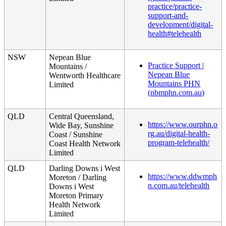
practice
/
practice
-
support
-
and
-
development
/
digital
-
health
#
telehealth
NSW
Nepean
Blue
Practice
Support
|
Mountains
/
Nepean
Blue
Wentworth
Healthcare
Mountains
PHN
Limited
(
nbmphn
.
com
.
au
)
QLD
Central
Queensland
,
https
:
/
/
www
.
ourphn
.
o
Wide
Bay
,
Sunshine
rg
.
au
/
digital
-
health
-
Coast
/
Sunshine
program
-
telehealth
/
Coast
Health
Network
Limited
QLD
Darling
Downs
i
West
https
:
/
/
www
.
ddwmph
Moreton
/
Darling
n
.
com
.
au
/
telehealth
Downs
i
West
Moreton
Primary
Health
Network
Limited