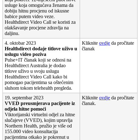
usluge
koja
omogu
ć
ava
ž
enama
da
dobiju
hitnu
procjenu
od
iskusne
babice
putem
video
veze
.
Healthdirect
Video
Call
se
koristi
za
olak
š
avanje
procjene
zdravlja
na
daljinu
.
4
.
oktobar
2023
Kliknite
ovdje
da
pro
č
itate
Healthdirect
dodaje
titlove
u
ž
ivo
u
č
lanak
uslugu
video
poziva
Pulse
+
IT
č
lanak
koji
se
odnosi
na
Healthdirect
Australia
je
dodao
titlove
u
ž
ivo
u
svoju
uslugu
Healthdirect
Video
Call
kako
bi
pomogao
pacijentima
sa
o
š
te
ć
enim
sluhom
tokom
telehealth
pregleda
.
19
.
septembar
2023
Kliknite
ovdje
da
pro
č
itate
VVED
preusmjerava
pacijente
iz
č
lanak
.
odjela
hitne
pomo
ć
i
Viktorijanski
virtuelni
odjel
za
hitne
slu
č
ajeve
(
VVED
)
,
kojim
upravlja
Northern
Health
,
pru
ž
io
je
vi
š
e
od
155
.
000
video
konsultacija
pacijentima
otkako
je
pokrenut
u