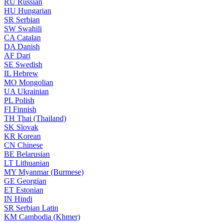
RU
Russian
HU
Hungarian
SR
Serbian
SW
Swahili
CA
Catalan
DA
Danish
AF
Dari
SE
Swedish
IL
Hebrew
MO
Mongolian
UA
Ukrainian
PL
Polish
FI
Finnish
TH
Thai (Thailand)
SK
Slovak
KR
Korean
CN
Chinese
BE
Belarusian
LT
Lithuanian
MY
Myanmar (Burmese)
GE
Georgian
ET
Estonian
IN
Hindi
SR
Serbian Latin
KM
Cambodia (Khmer)