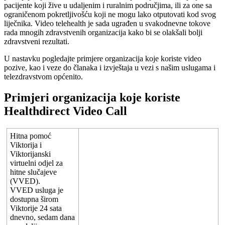
pacijente
koji
ž
ive
u
udaljenim
i
ruralnim
podru
č
jima
,
ili
za
one
sa
ograni
č
enom
pokretljivo
š
ć
u
koji
ne
mogu
lako
otputovati
kod
svog
lije
č
nika
.
Video
telehealth
je
sada
ugra
đ
en
u
svakodnevne
tokove
rada
mnogih
zdravstvenih
organizacija
kako
bi
se
olak
š
ali
bolji
zdravstveni
rezultati
.
U
nastavku
pogledajte
primjere
organizacija
koje
koriste
video
pozive
,
kao
i
veze
do
č
lanaka
i
izvje
š
taja
u
vezi
s
na
š
im
uslugama
i
telezdravstvom
op
ć
enito
.
Primjeri
organizacija
koje
koriste
Healthdirect
Video
Call
Hitna
pomo
ć
Viktorija
i
Viktorijanski
virtuelni
odjel
za
hitne
slu
č
ajeve
(
VVED
)
.
VVED
usluga
je
dostupna
š
irom
Viktorije
24
sata
dnevno
,
sedam
dana