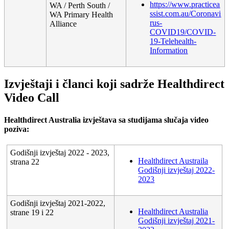
https
:
/
/
www
.
practicea
WA
/
Perth
South
/
ssist
.
com
.
au
/
Coronavi
WA
Primary
Health
rus
-
Alliance
COVID19
/
COVID
-
19
-
Telehealth
-
Information
Izvje
š
taji
i
č
lanci
koji
sadr
ž
e
Healthdirect
Video
Call
Healthdirect
Australia
izvje
š
tava
sa
studijama
slu
č
aja
video
poziva
:
Godi
š
nji
izvje
š
taj
2022
-
2023
,
Healthdirect
Austraila
strana
22
Godi
š
nji
izvje
š
taj
2022
-
2023
Godi
š
nji
izvje
š
taj
2021
-
2022
,
Healthdirect
Australia
strane
19
i
22
Godi
š
nji
izvje
š
taj
2021
-