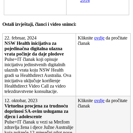
2014
Ostali
izvje
š
taji
,
č
lanci
i
video
snimci
:
22
.
februar
,
2024
Kliknite
ovdje
da
pro
č
itate
NSW
Health
inicijativa
za
č
lanak
pojedina
č
na
digitalna
ulazna
vrata
po
č
inje
da
daje
plodove
Pulse
+
IT
č
lanak
koji
opisuje
inicijativu
jedinstvenih
digitalnih
ulaznih
vrata
koju
NSW
Health
gradi
sa
Healthdirect
Australia
.
Ova
inicijativa
uklju
č
uje
kori
š
tenje
Healthdirect
Video
Call
za
video
telezdravstvene
konsultacije
.
12
.
oktobar
,
2023
Kliknite
ovdje
da
pro
č
itate
Virtuelna
procjena
za
trudno
ć
u
č
lanak
doprinosi
SA
-
ovim
uslugama
za
djecu
i
adolescente
Pulse
+
IT
č
lanak
u
vezi
sa
Mre
ž
om
zdravlja
ž
ena
i
djece
Ju
ž
ne
Australije
koja
pokre
ć
e
12
-
mjese
č
ni
pilot
nove