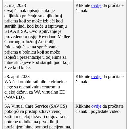
3
.
maj
2023
Kliknite
ovdje
da
pro
č
itate
Ovaj
č
lanak
opisuje
kako
je
č
lanak
.
daljinsko
pra
ć
enje
smanjilo
broj
prijema
koji
se
mo
ž
e
izbje
ć
i
kod
starijih
ljudi
kod
ku
ć
e
u
ispitivanju
STAAR
-
SA
.
Ovo
ispitivanje
je
provedeno
u
regiji
Riverland
Mallee
Coorong
u
Ju
ž
noj
Australiji
,
fokusiraju
ć
i
se
na
spre
č
avanje
prijema
u
bolnicu
koji
se
mo
ž
e
izbje
ć
i
i
prezentacije
u
odjelima
za
hitne
slu
č
ajeve
kod
starijih
ljudi
koji
ž
ive
kod
ku
ć
e
.
28
.
april
2023
Kliknite
ovdje
da
pro
č
itate
WA
ć
e
kombinirati
pilote
virtuelne
č
lanak
.
nege
sa
operativnim
centrom
u
cijeloj
dr
ž
avi
za
WA
virtualnu
ED
(
WAVED
)
.
SA
Virtual
Care
Service
(
SAVCS
)
Kliknite
ovdje
da
pro
č
itate
pobolj
š
ava
pristup
zdravstvenoj
č
lanak
i
pogledate
video
.
za
š
titi
u
cijeloj
dr
ž
avi
i
odgovara
na
potrebe
radnika
na
prvoj
liniji
pru
ž
anjem
hitne
pomo
ć
i
pacijentima
,