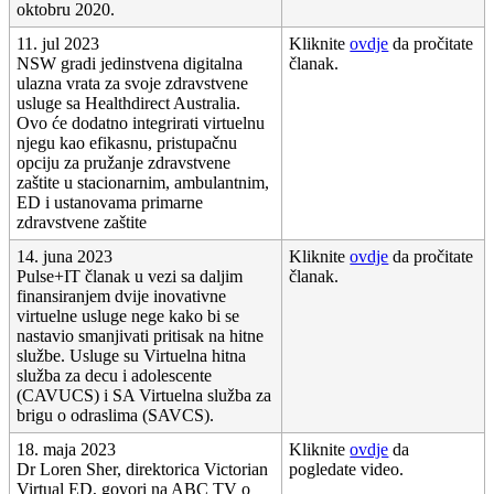
oktobru
2020
.
11
.
jul
2023
Kliknite
ovdje
da
pro
č
itate
NSW
gradi
jedinstvena
digitalna
č
lanak
.
ulazna
vrata
za
svoje
zdravstvene
usluge
sa
Healthdirect
Australia
.
Ovo
ć
e
dodatno
integrirati
virtuelnu
njegu
kao
efikasnu
,
pristupa
č
nu
opciju
za
pru
ž
anje
zdravstvene
za
š
tite
u
stacionarnim
,
ambulantnim
,
ED
i
ustanovama
primarne
zdravstvene
za
š
tite
14
.
juna
2023
Kliknite
ovdje
da
pro
č
itate
Pulse
+
IT
č
lanak
u
vezi
sa
daljim
č
lanak
.
finansiranjem
dvije
inovativne
virtuelne
usluge
nege
kako
bi
se
nastavio
smanjivati
pritisak
na
hitne
slu
ž
be
.
Usluge
su
Virtuelna
hitna
slu
ž
ba
za
decu
i
adolescente
(
CAVUCS
)
i
SA
Virtuelna
slu
ž
ba
za
brigu
o
odraslima
(
SAVCS
)
.
18
.
maja
2023
Kliknite
ovdje
da
Dr
Loren
Sher
,
direktorica
Victorian
pogledate
video
.
Virtual
ED
,
govori
na
ABC
TV
o