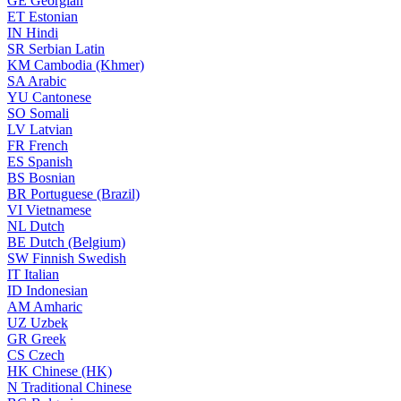
GE
Georgian
ET
Estonian
IN
Hindi
SR
Serbian Latin
KM
Cambodia (Khmer)
SA
Arabic
YU
Cantonese
SO
Somali
LV
Latvian
FR
French
ES
Spanish
BS
Bosnian
BR
Portuguese (Brazil)
VI
Vietnamese
NL
Dutch
BE
Dutch (Belgium)
SW
Finnish Swedish
IT
Italian
ID
Indonesian
AM
Amharic
UZ
Uzbek
GR
Greek
CS
Czech
HK
Chinese (HK)
N
Traditional Chinese