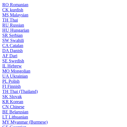
RO
Romanian
CK
kurdish
MS
Malaysian
TH
Thai
RU
Russian
HU
Hungarian
SR
Serbian
SW
Swahili
CA
Catalan
DA
Danish
AF
Dari
SE
Swedish
IL
Hebrew
MO
Mongolian
UA
Ukrainian
PL
Polish
FI
Finnish
TH
Thai (Thailand)
SK
Slovak
KR
Korean
CN
Chinese
BE
Belarusian
LT
Lithuanian
MY
Myanmar (Burmese)