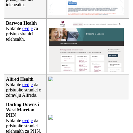
telehealth
.
Barwon
Health
Kliknite
ovdje
za
pristup
stranici
telehealth
.
Alfred
Health
Kliknite
ovdje
da
pristupite
stranici
o
zdravlju
Alfreda
.
Darling
Downs
i
West
Moreton
PHN
Kliknite
ovdje
da
pristupite
stranici
telehealth
za
PHN
.