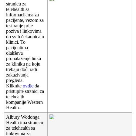
stranicu
za
telehealth
sa
informacijama
za
pacijente
,
vezom
za
testiranje
prije
poziva
i
linkovima
do
svih
č
ekaonica
u
klinici
.
To
pacijentima
olak
š
ava
pronala
ž
enje
linka
za
kliniku
na
koju
trebaju
do
ć
i
radi
zakazivanja
pregleda
.
Kliknite
ovdje
da
pristupite
stranici
za
telehealth
kompanije
Western
Health
.
Albury
Wodonga
Health
ima
stranicu
za
telehealth
sa
linkovima
za