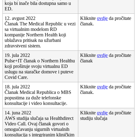
koja
bi
ina
č
e
bila
dostupna
samo
u
ED
.
12
.
avgust
2022
Kliknite
ovdje
da
pro
č
itate
Č
lanak
The
Medical
Republic
u
vezi
č
lanak
.
sa
virtualnim
modelom
RD
kompanije
Northern
Health
koji
ubla
ž
ava
pritisak
na
u
ž
urbani
zdravstveni
sistem
.
19
.
jula
2022
Kliknite
ovdje
da
pro
č
itate
Pulse
+
IT
č
lanak
o
Northern
Healthu
č
lanak
koji
pro
š
iruje
svoju
virtualnu
ED
uslugu
na
stara
č
ke
domove
i
puteve
Covid
Care
.
18
.
jula
2022
Kliknite
ovdje
da
pro
č
itate
Č
lanak
Medical
Republica
o
MBS
č
lanak
.
popustima
za
du
ž
e
telefonske
konsultacije
i
video
konsultacije
.
14
.
juna
2022
Kliknite
ovdje
da
pro
č
itate
AWS
studija
slu
č
aja
sa
Healthdirect
studiju
slu
č
aja
Video
Call
.
Ovaj
č
lanak
govori
o
omogu
ć
avanju
sigurnih
virtualnih
konsultacija
s
integriranim
klini
č
kim