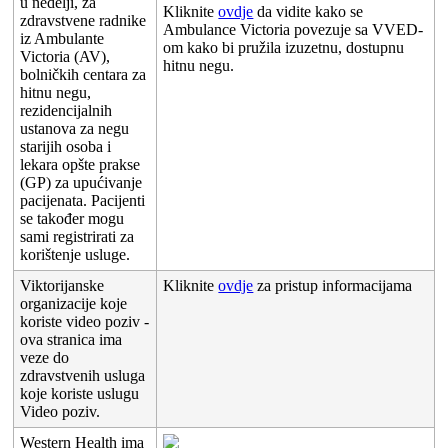
u
nedelji
,
za
Kliknite
ovdje
da
vidite
kako
se
zdravstvene
radnike
Ambulance
Victoria
povezuje
sa
VVED
-
iz
Ambulante
om
kako
bi
pru
ž
ila
izuzetnu
,
dostupnu
Victoria
(
AV
)
,
hitnu
negu
.
bolni
č
kih
centara
za
hitnu
negu
,
rezidencijalnih
ustanova
za
negu
starijih
osoba
i
lekara
op
š
te
prakse
(
GP
)
za
upu
ć
ivanje
pacijenata
.
Pacijenti
se
tako
đ
er
mogu
sami
registrirati
za
kori
š
tenje
usluge
.
Viktorijanske
Kliknite
ovdje
za
pristup
informacijama
organizacije
koje
koriste
video
poziv
-
ova
stranica
ima
veze
do
zdravstvenih
usluga
koje
koriste
uslugu
Video
poziv
.
Western
Health
ima