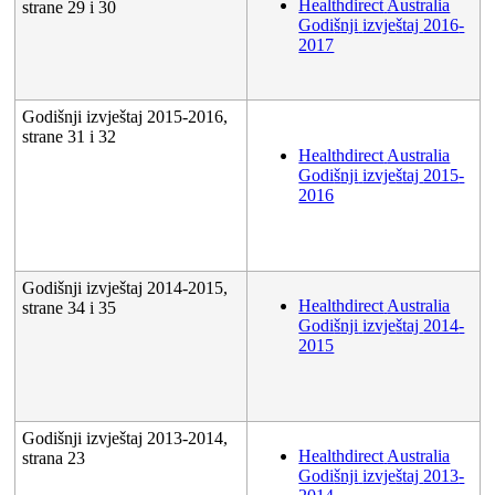
Healthdirect
Australia
strane
29
i
30
Godi
š
nji
izvje
š
taj
2016
-
2017
Godi
š
nji
izvje
š
taj
2015
-
2016
,
strane
31
i
32
Healthdirect
Australia
Godi
š
nji
izvje
š
taj
2015
-
2016
Godi
š
nji
izvje
š
taj
2014
-
2015
,
Healthdirect
Australia
strane
34
i
35
Godi
š
nji
izvje
š
taj
2014
-
2015
Godi
š
nji
izvje
š
taj
2013
-
2014
,
Healthdirect
Australia
strana
23
Godi
š
nji
izvje
š
taj
2013
-