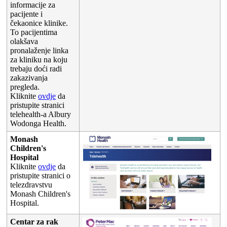
informacije
za
pacijente
i
č
ekaonice
klinike
.
To
pacijentima
olak
š
ava
pronala
ž
enje
linka
za
kliniku
na
koju
trebaju
do
ć
i
radi
zakazivanja
pregleda
.
Kliknite
ovdje
da
pristupite
stranici
telehealth
-
a
Albury
Wodonga
Health
.
Monash
Children
'
s
Hospital
Kliknite
ovdje
da
pristupite
stranici
o
telezdravstvu
Monash
Children
'
s
Hospital
.
Centar
za
rak