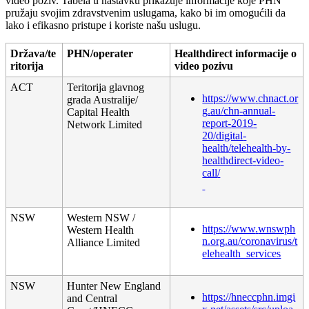
video
poziv
.
Tabela
u
nastavku
prikazuje
informacije
koje
PHN
pru
ž
aju
svojim
zdravstvenim
uslugama
,
kako
bi
im
omogu
ć
ili
da
lako
i
efikasno
pristupe
i
koriste
na
š
u
uslugu
.
Dr
ž
ava
/
te
PHN
/
operater
Healthdirect
informacije
o
ritorija
video
pozivu
ACT
Teritorija
glavnog
https
:
/
/
www
.
chnact
.
or
grada
Australije
/
g
.
au
/
chn
-
annual
-
Capital
Health
report
-
2019
-
Network
Limited
20
/
digital
-
health
/
telehealth
-
by
-
healthdirect
-
video
-
call
/
NSW
Western
NSW
/
https
:
/
/
www
.
wnswph
Western
Health
n
.
org
.
au
/
coronavirus
/
t
Alliance
Limited
elehealth_services
NSW
Hunter
New
England
https
:
/
/
hneccphn
.
imgi
and
Central