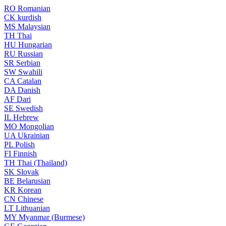
RO
Romanian
CK
kurdish
MS
Malaysian
TH
Thai
HU
Hungarian
RU
Russian
SR
Serbian
SW
Swahili
CA
Catalan
DA
Danish
AF
Dari
SE
Swedish
IL
Hebrew
MO
Mongolian
UA
Ukrainian
PL
Polish
FI
Finnish
TH
Thai (Thailand)
SK
Slovak
BE
Belarusian
KR
Korean
CN
Chinese
LT
Lithuanian
MY
Myanmar (Burmese)