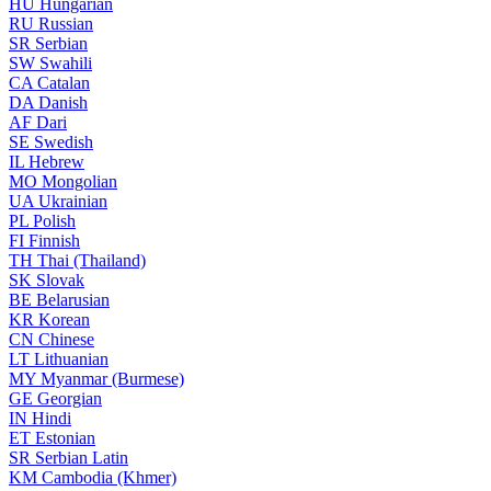
HU
Hungarian
RU
Russian
SR
Serbian
SW
Swahili
CA
Catalan
DA
Danish
AF
Dari
SE
Swedish
IL
Hebrew
MO
Mongolian
UA
Ukrainian
PL
Polish
FI
Finnish
TH
Thai (Thailand)
SK
Slovak
BE
Belarusian
KR
Korean
CN
Chinese
LT
Lithuanian
MY
Myanmar (Burmese)
GE
Georgian
IN
Hindi
ET
Estonian
SR
Serbian Latin
KM
Cambodia (Khmer)