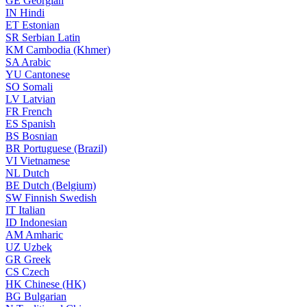
GE
Georgian
IN
Hindi
ET
Estonian
SR
Serbian Latin
KM
Cambodia (Khmer)
SA
Arabic
YU
Cantonese
SO
Somali
LV
Latvian
FR
French
ES
Spanish
BS
Bosnian
BR
Portuguese (Brazil)
VI
Vietnamese
NL
Dutch
BE
Dutch (Belgium)
SW
Finnish Swedish
IT
Italian
ID
Indonesian
AM
Amharic
UZ
Uzbek
GR
Greek
CS
Czech
HK
Chinese (HK)
BG
Bulgarian