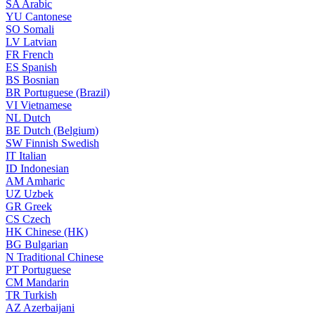
SA
Arabic
YU
Cantonese
SO
Somali
LV
Latvian
FR
French
ES
Spanish
BS
Bosnian
BR
Portuguese (Brazil)
VI
Vietnamese
NL
Dutch
BE
Dutch (Belgium)
SW
Finnish Swedish
IT
Italian
ID
Indonesian
AM
Amharic
UZ
Uzbek
GR
Greek
CS
Czech
HK
Chinese (HK)
BG
Bulgarian
N
Traditional Chinese
PT
Portuguese
CM
Mandarin
TR
Turkish
AZ
Azerbaijani