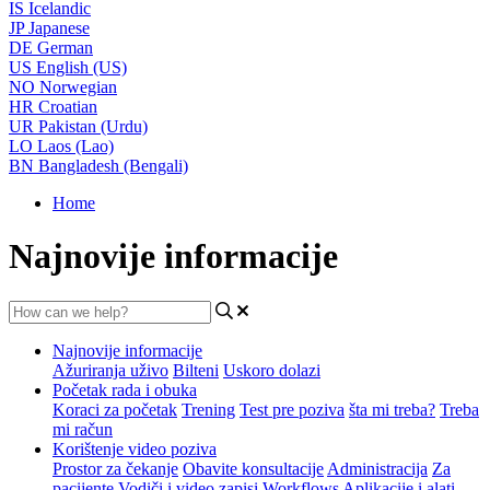
IS
Icelandic
JP
Japanese
DE
German
US
English (US)
NO
Norwegian
HR
Croatian
UR
Pakistan (Urdu)
LO
Laos (Lao)
BN
Bangladesh (Bengali)
Home
Najnovije informacije
Najnovije informacije
Ažuriranja uživo
Bilteni
Uskoro dolazi
Početak rada i obuka
Koraci za početak
Trening
Test pre poziva
šta mi treba?
Treba
mi račun
Korištenje video poziva
Prostor za čekanje
Obavite konsultacije
Administracija
Za
pacijente
Vodiči i video zapisi
Workflows
Aplikacije i alati