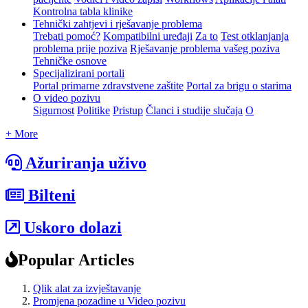
Kontrolna tabla klinike
Tehnički zahtjevi i rješavanje problema
Trebati pomoć?
Kompatibilni uređaji
Za to
Test otklanjanja
problema prije poziva
Rješavanje problema vašeg poziva
Tehničke osnove
Specijalizirani portali
Portal primarne zdravstvene zaštite
Portal za brigu o starima
O video pozivu
Sigurnost
Politike
Pristup
Članci i studije slučaja
O
+ More
Ažuriranja uživo
Bilteni
Uskoro dolazi
Popular Articles
Qlik alat za izvještavanje
Promjena pozadine u Video pozivu