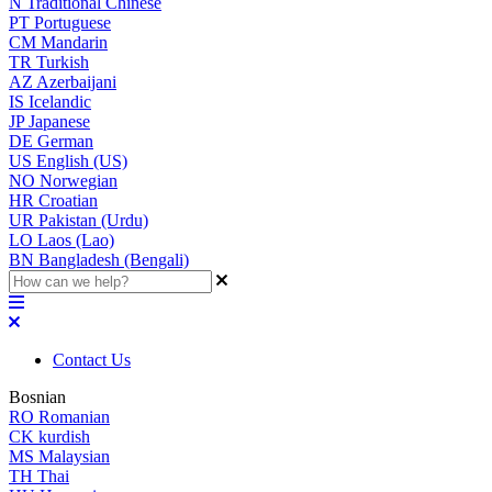
N
Traditional Chinese
PT
Portuguese
CM
Mandarin
TR
Turkish
AZ
Azerbaijani
IS
Icelandic
JP
Japanese
DE
German
US
English (US)
NO
Norwegian
HR
Croatian
UR
Pakistan (Urdu)
LO
Laos (Lao)
BN
Bangladesh (Bengali)
Contact Us
Bosnian
RO
Romanian
CK
kurdish
MS
Malaysian
TH
Thai