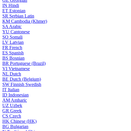
GE
Georgian
IN
Hindi
ET
Estonian
SR
Serbian Latin
KM
Cambodia (Khmer)
SA
Arabic
YU
Cantonese
SO
Somali
LV
Latvian
FR
French
ES
Spanish
BS
Bosnian
BR
Portuguese (Brazil)
VI
Vietnamese
NL
Dutch
BE
Dutch (Belgium)
SW
Finnish Swedish
IT
Italian
ID
Indonesian
AM
Amharic
UZ
Uzbek
GR
Greek
CS
Czech
HK
Chinese (HK)
BG
Bulgarian