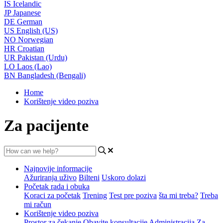
IS
Icelandic
JP
Japanese
DE
German
US
English (US)
NO
Norwegian
HR
Croatian
UR
Pakistan (Urdu)
LO
Laos (Lao)
BN
Bangladesh (Bengali)
Home
Korištenje video poziva
Za pacijente
Najnovije informacije
Ažuriranja uživo
Bilteni
Uskoro dolazi
Početak rada i obuka
Koraci za početak
Trening
Test pre poziva
šta mi treba?
Treba
mi račun
Korištenje video poziva
Prostor za čekanje
Obavite konsultacije
Administracija
Za