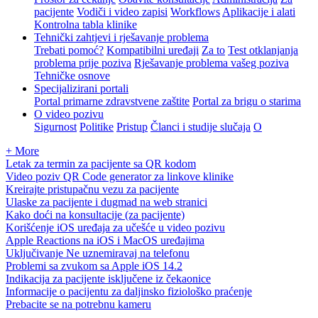
pacijente
Vodiči i video zapisi
Workflows
Aplikacije i alati
Kontrolna tabla klinike
Tehnički zahtjevi i rješavanje problema
Trebati pomoć?
Kompatibilni uređaji
Za to
Test otklanjanja
problema prije poziva
Rješavanje problema vašeg poziva
Tehničke osnove
Specijalizirani portali
Portal primarne zdravstvene zaštite
Portal za brigu o starima
O video pozivu
Sigurnost
Politike
Pristup
Članci i studije slučaja
O
+ More
Letak za termin za pacijente sa QR kodom
Video poziv QR Code generator za linkove klinike
Kreirajte pristupačnu vezu za pacijente
Ulaske za pacijente i dugmad na web stranici
Kako doći na konsultacije (za pacijente)
Korišćenje iOS uređaja za učešće u video pozivu
Apple Reactions na iOS i MacOS uređajima
Uključivanje Ne uznemiravaj na telefonu
Problemi sa zvukom sa Apple iOS 14.2
Indikacija za pacijente isključene iz čekaonice
Informacije o pacijentu za daljinsko fiziološko praćenje
Prebacite se na potrebnu kameru