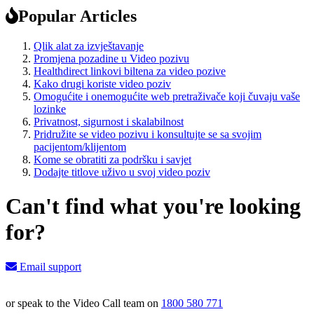
Popular Articles
Qlik alat za izvještavanje
Promjena pozadine u Video pozivu
Healthdirect linkovi biltena za video pozive
Kako drugi koriste video poziv
Omogućite i onemogućite web pretraživače koji čuvaju vaše
lozinke
Privatnost, sigurnost i skalabilnost
Pridružite se video pozivu i konsultujte se sa svojim
pacijentom/klijentom
Kome se obratiti za podršku i savjet
Dodajte titlove uživo u svoj video poziv
Can't find what you're looking
for?
Email support
or speak to the Video Call team on
1800 580 771