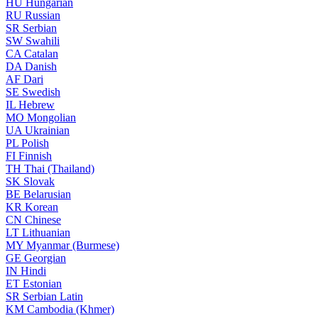
HU
Hungarian
RU
Russian
SR
Serbian
SW
Swahili
CA
Catalan
DA
Danish
AF
Dari
SE
Swedish
IL
Hebrew
MO
Mongolian
UA
Ukrainian
PL
Polish
FI
Finnish
TH
Thai (Thailand)
SK
Slovak
BE
Belarusian
KR
Korean
CN
Chinese
LT
Lithuanian
MY
Myanmar (Burmese)
GE
Georgian
IN
Hindi
ET
Estonian
SR
Serbian Latin
KM
Cambodia (Khmer)