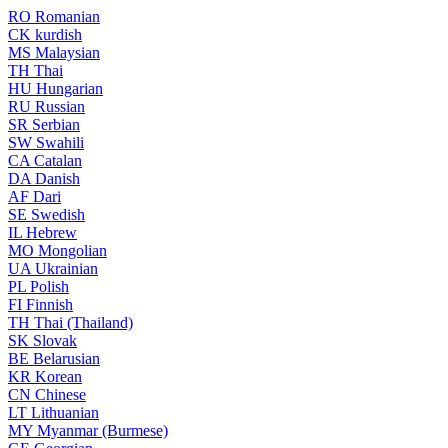
RO
Romanian
CK
kurdish
MS
Malaysian
TH
Thai
HU
Hungarian
RU
Russian
SR
Serbian
SW
Swahili
CA
Catalan
DA
Danish
AF
Dari
SE
Swedish
IL
Hebrew
MO
Mongolian
UA
Ukrainian
PL
Polish
FI
Finnish
TH
Thai (Thailand)
SK
Slovak
BE
Belarusian
KR
Korean
CN
Chinese
LT
Lithuanian
MY
Myanmar (Burmese)