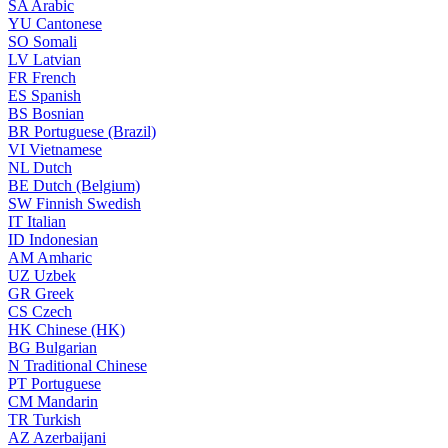
SA
Arabic
YU
Cantonese
SO
Somali
LV
Latvian
FR
French
ES
Spanish
BS
Bosnian
BR
Portuguese (Brazil)
VI
Vietnamese
NL
Dutch
BE
Dutch (Belgium)
SW
Finnish Swedish
IT
Italian
ID
Indonesian
AM
Amharic
UZ
Uzbek
GR
Greek
CS
Czech
HK
Chinese (HK)
BG
Bulgarian
N
Traditional Chinese
PT
Portuguese
CM
Mandarin
TR
Turkish
AZ
Azerbaijani