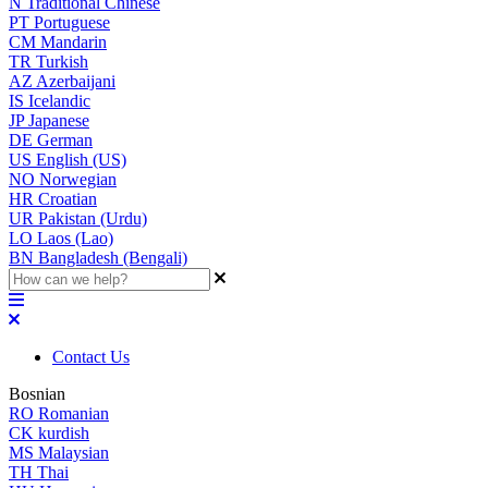
N
Traditional Chinese
PT
Portuguese
CM
Mandarin
TR
Turkish
AZ
Azerbaijani
IS
Icelandic
JP
Japanese
DE
German
US
English (US)
NO
Norwegian
HR
Croatian
UR
Pakistan (Urdu)
LO
Laos (Lao)
BN
Bangladesh (Bengali)
Contact Us
Bosnian
RO
Romanian
CK
kurdish
MS
Malaysian
TH
Thai