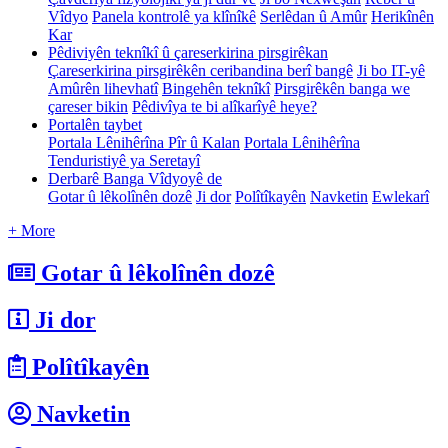
Vîdyo
Panela kontrolê ya klînîkê
Serlêdan û Amûr
Herikînên
Kar
Pêdiviyên teknîkî û çareserkirina pirsgirêkan
Çareserkirina pirsgirêkên ceribandina berî bangê
Ji bo IT-yê
Amûrên lihevhatî
Bingehên teknîkî
Pirsgirêkên banga we
çareser bikin
Pêdivîya te bi alîkarîyê heye?
Portalên taybet
Portala Lênihêrîna Pîr û Kalan
Portala Lênihêrîna
Tenduristiyê ya Seretayî
Derbarê Banga Vîdyoyê de
Gotar û lêkolînên dozê
Ji dor
Polîtîkayên
Navketin
Ewlekarî
+ More
Gotar û lêkolînên dozê
Ji dor
Polîtîkayên
Navketin