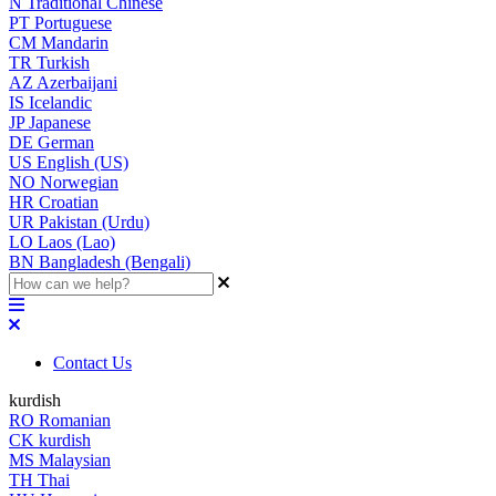
N
Traditional Chinese
PT
Portuguese
CM
Mandarin
TR
Turkish
AZ
Azerbaijani
IS
Icelandic
JP
Japanese
DE
German
US
English (US)
NO
Norwegian
HR
Croatian
UR
Pakistan (Urdu)
LO
Laos (Lao)
BN
Bangladesh (Bengali)
Contact Us
kurdish
RO
Romanian
CK
kurdish
MS
Malaysian
TH
Thai