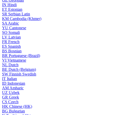
GE
Georgian
IN
Hindi
ET
Estonian
SR
Serbian Latin
KM
Cambodia (Khmer)
SA
Arabic
YU
Cantonese
SO
Somali
LV
Latvian
FR
French
ES
Spanish
BS
Bosnian
BR
Portuguese (Brazil)
VI
Vietnamese
NL
Dutch
BE
Dutch (Belgium)
SW
Finnish Swedish
IT
Italian
ID
Indonesian
AM
Amharic
UZ
Uzbek
GR
Greek
CS
Czech
HK
Chinese (HK)
BG
Bulgarian