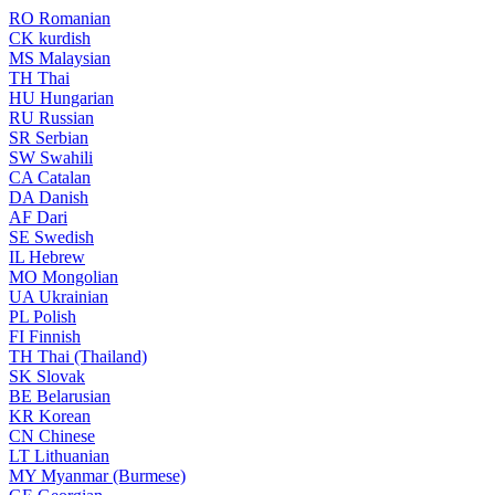
RO
Romanian
CK
kurdish
MS
Malaysian
TH
Thai
HU
Hungarian
RU
Russian
SR
Serbian
SW
Swahili
CA
Catalan
DA
Danish
AF
Dari
SE
Swedish
IL
Hebrew
MO
Mongolian
UA
Ukrainian
PL
Polish
FI
Finnish
TH
Thai (Thailand)
SK
Slovak
BE
Belarusian
KR
Korean
CN
Chinese
LT
Lithuanian
MY
Myanmar (Burmese)