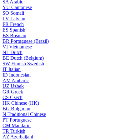
SA
Arabic
YU
Cantonese
SO
Somali
LV
Latvian
FR
French
ES
Spanish
BS
Bosnian
BR
Portuguese (Brazil)
VI
Vietnamese
NL
Dutch
BE
Dutch (Belgium)
SW
Finnish Swedish
IT
Italian
ID
Indonesian
AM
Amharic
UZ
Uzbek
GR
Greek
CS
Czech
HK
Chinese (HK)
BG
Bulgarian
N
Traditional Chinese
PT
Portuguese
CM
Mandarin
TR
Turkish
AZ
Azerbaijani