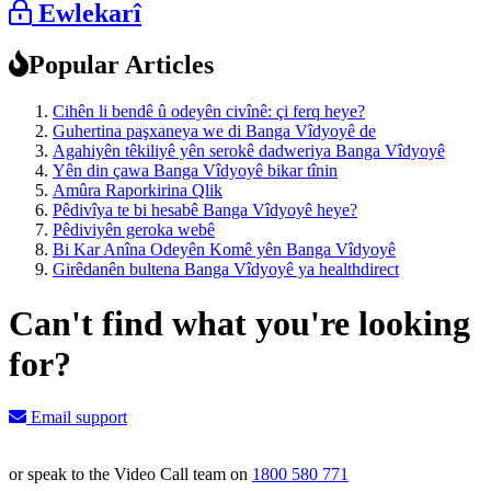
Ewlekarî
Popular Articles
Cihên li bendê û odeyên civînê: çi ferq heye?
Guhertina paşxaneya we di Banga Vîdyoyê de
Agahiyên têkiliyê yên serokê dadweriya Banga Vîdyoyê
Yên din çawa Banga Vîdyoyê bikar tînin
Amûra Raporkirina Qlik
Pêdivîya te bi hesabê Banga Vîdyoyê heye?
Pêdiviyên geroka webê
Bi Kar Anîna Odeyên Komê yên Banga Vîdyoyê
Girêdanên bultena Banga Vîdyoyê ya healthdirect
Can't find what you're looking
for?
Email support
or speak to the Video Call team on
1800 580 771