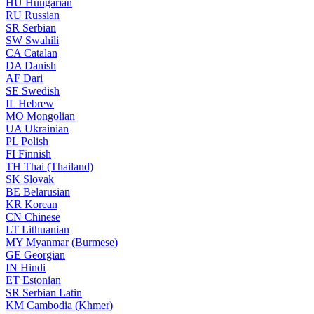
HU
Hungarian
RU
Russian
SR
Serbian
SW
Swahili
CA
Catalan
DA
Danish
AF
Dari
SE
Swedish
IL
Hebrew
MO
Mongolian
UA
Ukrainian
PL
Polish
FI
Finnish
TH
Thai (Thailand)
SK
Slovak
BE
Belarusian
KR
Korean
CN
Chinese
LT
Lithuanian
MY
Myanmar (Burmese)
GE
Georgian
IN
Hindi
ET
Estonian
SR
Serbian Latin
KM
Cambodia (Khmer)