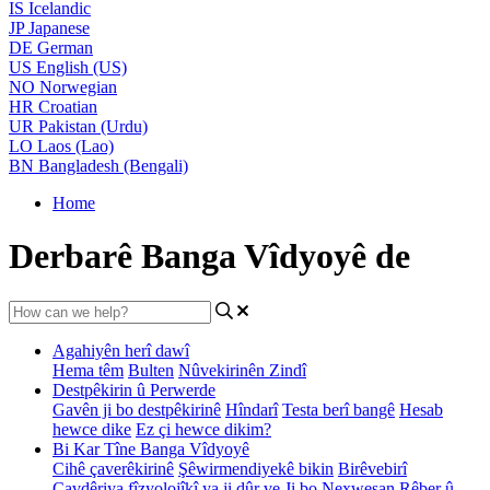
IS
Icelandic
JP
Japanese
DE
German
US
English (US)
NO
Norwegian
HR
Croatian
UR
Pakistan (Urdu)
LO
Laos (Lao)
BN
Bangladesh (Bengali)
Home
Derbarê Banga Vîdyoyê de
Agahiyên herî dawî
Hema têm
Bulten
Nûvekirinên Zindî
Destpêkirin û Perwerde
Gavên ji bo destpêkirinê
Hîndarî
Testa berî bangê
Hesab
hewce dike
Ez çi hewce dikim?
Bi Kar Tîne Banga Vîdyoyê
Cihê çaverêkirinê
Şêwirmendiyekê bikin
Birêvebirî
Çavdêriya fîzyolojîkî ya ji dûr ve
Ji bo Nexweşan
Rêber û