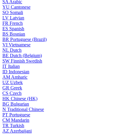
SA
Arabic
YU
Cantonese
SO
Somali
LV
Latvian
FR
French
ES
Spanish
BS
Bosnian
BR
Portuguese (Brazil)
VI
Vietnamese
NL
Dutch
BE
Dutch (Belgium)
SW
Finnish Swedish
IT
Italian
ID
Indonesian
AM
Amharic
UZ
Uzbek
GR
Greek
CS
Czech
HK
Chinese (HK)
BG
Bulgarian
N
Traditional Chinese
PT
Portuguese
CM
Mandarin
TR
Turkish
AZ
Azerbaijani