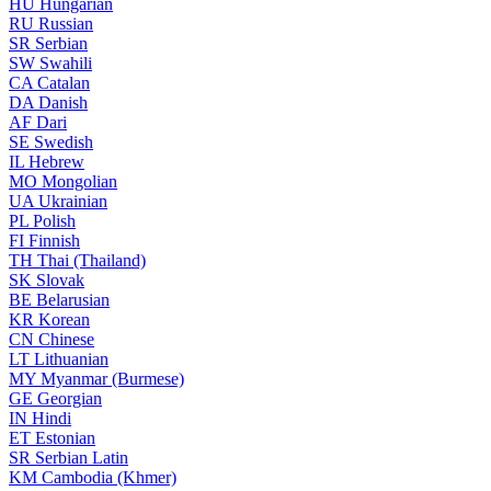
HU
Hungarian
RU
Russian
SR
Serbian
SW
Swahili
CA
Catalan
DA
Danish
AF
Dari
SE
Swedish
IL
Hebrew
MO
Mongolian
UA
Ukrainian
PL
Polish
FI
Finnish
TH
Thai (Thailand)
SK
Slovak
BE
Belarusian
KR
Korean
CN
Chinese
LT
Lithuanian
MY
Myanmar (Burmese)
GE
Georgian
IN
Hindi
ET
Estonian
SR
Serbian Latin
KM
Cambodia (Khmer)