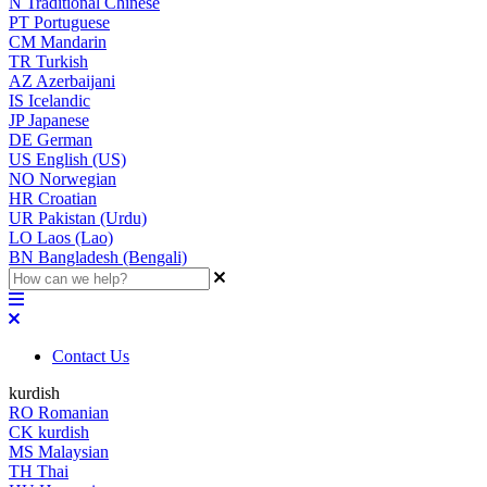
N
Traditional Chinese
PT
Portuguese
CM
Mandarin
TR
Turkish
AZ
Azerbaijani
IS
Icelandic
JP
Japanese
DE
German
US
English (US)
NO
Norwegian
HR
Croatian
UR
Pakistan (Urdu)
LO
Laos (Lao)
BN
Bangladesh (Bengali)
Contact Us
kurdish
RO
Romanian
CK
kurdish
MS
Malaysian
TH
Thai