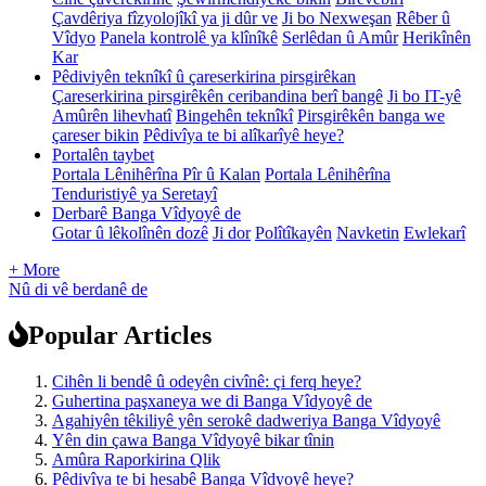
Çavdêriya fîzyolojîkî ya ji dûr ve
Ji bo Nexweşan
Rêber û
Vîdyo
Panela kontrolê ya klînîkê
Serlêdan û Amûr
Herikînên
Kar
Pêdiviyên teknîkî û çareserkirina pirsgirêkan
Çareserkirina pirsgirêkên ceribandina berî bangê
Ji bo IT-yê
Amûrên lihevhatî
Bingehên teknîkî
Pirsgirêkên banga we
çareser bikin
Pêdivîya te bi alîkarîyê heye?
Portalên taybet
Portala Lênihêrîna Pîr û Kalan
Portala Lênihêrîna
Tenduristiyê ya Seretayî
Derbarê Banga Vîdyoyê de
Gotar û lêkolînên dozê
Ji dor
Polîtîkayên
Navketin
Ewlekarî
+ More
Nû di vê berdanê de
Popular Articles
Cihên li bendê û odeyên civînê: çi ferq heye?
Guhertina paşxaneya we di Banga Vîdyoyê de
Agahiyên têkiliyê yên serokê dadweriya Banga Vîdyoyê
Yên din çawa Banga Vîdyoyê bikar tînin
Amûra Raporkirina Qlik
Pêdivîya te bi hesabê Banga Vîdyoyê heye?