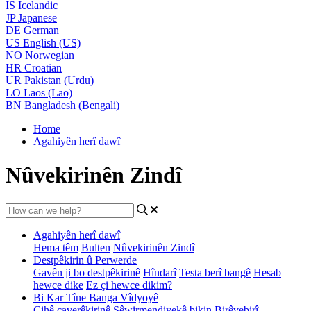
IS
Icelandic
JP
Japanese
DE
German
US
English (US)
NO
Norwegian
HR
Croatian
UR
Pakistan (Urdu)
LO
Laos (Lao)
BN
Bangladesh (Bengali)
Home
Agahiyên herî dawî
Nûvekirinên Zindî
Agahiyên herî dawî
Hema têm
Bulten
Nûvekirinên Zindî
Destpêkirin û Perwerde
Gavên ji bo destpêkirinê
Hîndarî
Testa berî bangê
Hesab
hewce dike
Ez çi hewce dikim?
Bi Kar Tîne Banga Vîdyoyê
Cihê çaverêkirinê
Şêwirmendiyekê bikin
Birêvebirî