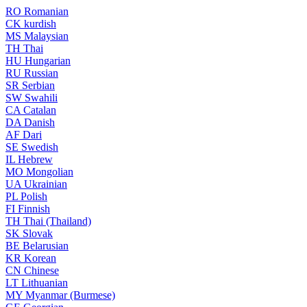
RO
Romanian
CK
kurdish
MS
Malaysian
TH
Thai
HU
Hungarian
RU
Russian
SR
Serbian
SW
Swahili
CA
Catalan
DA
Danish
AF
Dari
SE
Swedish
IL
Hebrew
MO
Mongolian
UA
Ukrainian
PL
Polish
FI
Finnish
TH
Thai (Thailand)
SK
Slovak
BE
Belarusian
KR
Korean
CN
Chinese
LT
Lithuanian
MY
Myanmar (Burmese)