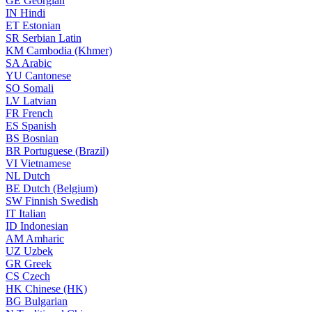
GE
Georgian
IN
Hindi
ET
Estonian
SR
Serbian Latin
KM
Cambodia (Khmer)
SA
Arabic
YU
Cantonese
SO
Somali
LV
Latvian
FR
French
ES
Spanish
BS
Bosnian
BR
Portuguese (Brazil)
VI
Vietnamese
NL
Dutch
BE
Dutch (Belgium)
SW
Finnish Swedish
IT
Italian
ID
Indonesian
AM
Amharic
UZ
Uzbek
GR
Greek
CS
Czech
HK
Chinese (HK)
BG
Bulgarian