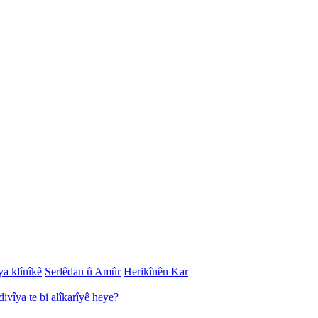
ya klînîkê
Serlêdan û Amûr
Herikînên Kar
divîya te bi alîkarîyê heye?