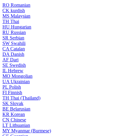
RO
Romanian
CK
kurdish
MS
Malaysian
TH
Thai
HU
Hungarian
RU
Russian
SR
Serbian
SW
Swahili
CA
Catalan
DA
Danish
AF
Dari
SE
Swedish
IL
Hebrew
MO
Mongolian
UA
Ukrainian
PL
Polish
FI
Finnish
TH
Thai (Thailand)
SK
Slovak
BE
Belarusian
KR
Korean
CN
Chinese
LT
Lithuanian
MY
Myanmar (Burmese)