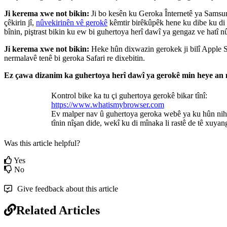
Ji
kerema
xwe
not
bikin
:
Ji
bo
kes
ê
n
ku
Geroka
Î
nternet
ê
ya
Samsu
ç
ê
kirin
j
î
,
n
û
vekirin
ê
n
v
ê
gerok
ê
k
ê
mtir
bir
ê
k
û
p
ê
k
hene
ku
dibe
ku
di
b
î
nin
,
pi
ş
trast
bikin
ku
ew
bi
guhertoya
her
î
daw
î
ya
gengaz
ve
hat
î
n
Ji
kerema
xwe
not
bikin
:
Heke
h
û
n
dixwazin
gerokek
ji
bil
î
Apple
S
nermalav
ê
ten
ê
bi
geroka
Safari
re
dixebitin
.
Ez
ç
awa
dizanim
ka
guhertoya
her
î
daw
î
ya
gerok
ê
min
heye
an
Kontrol
bike
ka
tu
ç
i
guhertoya
gerok
ê
bikar
t
î
n
î
:
https
:
/
/
www
.
whatismybrowser
.
com
Ev
malper
nav
û
guhertoya
geroka
web
ê
ya
ku
h
û
n
ni
t
î
nin
n
î
ş
an
dide
,
wek
î
ku
di
m
î
naka
li
rast
ê
de
t
ê
xuyan
Was this article helpful?
Yes
No
Give feedback about this article
Related Articles