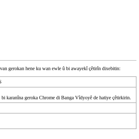
van
gerokan
hene
ku
wan
ewle
û
bi
awayek
î
ç
ê
tir
î
n
dixebitin
:
S
S
bi
karan
î
na
geroka
Chrome
di
Banga
V
î
dyoy
ê
de
hatiye
ç
ê
tirkirin
.
S
S