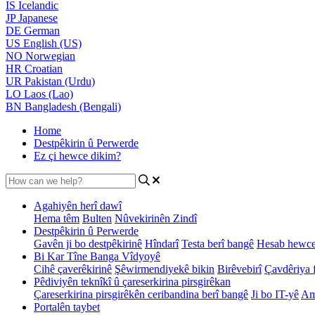
IS
Icelandic
JP
Japanese
DE
German
US
English (US)
NO
Norwegian
HR
Croatian
UR
Pakistan (Urdu)
LO
Laos (Lao)
BN
Bangladesh (Bengali)
Home
Destpêkirin û Perwerde
Ez çi hewce dikim?
Agahiyên herî dawî
Hema têm
Bulten
Nûvekirinên Zindî
Destpêkirin û Perwerde
Gavên ji bo destpêkirinê
Hîndarî
Testa berî bangê
Hesab hewce
Bi Kar Tîne Banga Vîdyoyê
Cihê çaverêkirinê
Şêwirmendiyekê bikin
Birêvebirî
Çavdêriya f
Pêdiviyên teknîkî û çareserkirina pirsgirêkan
Çareserkirina pirsgirêkên ceribandina berî bangê
Ji bo IT-yê
Am
Portalên taybet