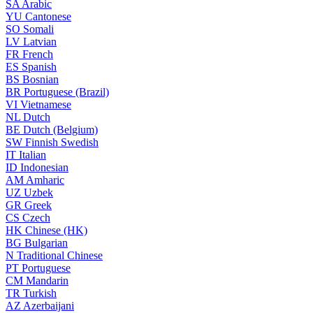
SA
Arabic
YU
Cantonese
SO
Somali
LV
Latvian
FR
French
ES
Spanish
BS
Bosnian
BR
Portuguese (Brazil)
VI
Vietnamese
NL
Dutch
BE
Dutch (Belgium)
SW
Finnish Swedish
IT
Italian
ID
Indonesian
AM
Amharic
UZ
Uzbek
GR
Greek
CS
Czech
HK
Chinese (HK)
BG
Bulgarian
N
Traditional Chinese
PT
Portuguese
CM
Mandarin
TR
Turkish
AZ
Azerbaijani