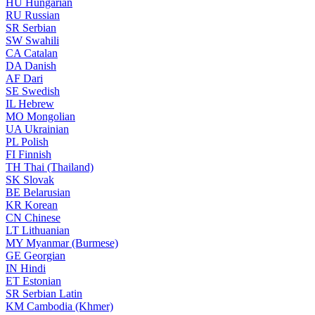
HU
Hungarian
RU
Russian
SR
Serbian
SW
Swahili
CA
Catalan
DA
Danish
AF
Dari
SE
Swedish
IL
Hebrew
MO
Mongolian
UA
Ukrainian
PL
Polish
FI
Finnish
TH
Thai (Thailand)
SK
Slovak
BE
Belarusian
KR
Korean
CN
Chinese
LT
Lithuanian
MY
Myanmar (Burmese)
GE
Georgian
IN
Hindi
ET
Estonian
SR
Serbian Latin
KM
Cambodia (Khmer)