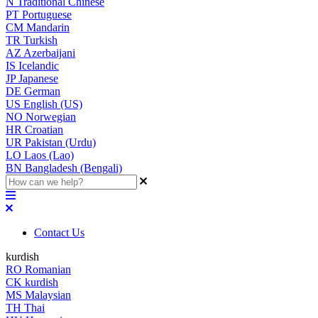
N
Traditional Chinese
PT
Portuguese
CM
Mandarin
TR
Turkish
AZ
Azerbaijani
IS
Icelandic
JP
Japanese
DE
German
US
English (US)
NO
Norwegian
HR
Croatian
UR
Pakistan (Urdu)
LO
Laos (Lao)
BN
Bangladesh (Bengali)
Contact Us
kurdish
RO
Romanian
CK
kurdish
MS
Malaysian
TH
Thai