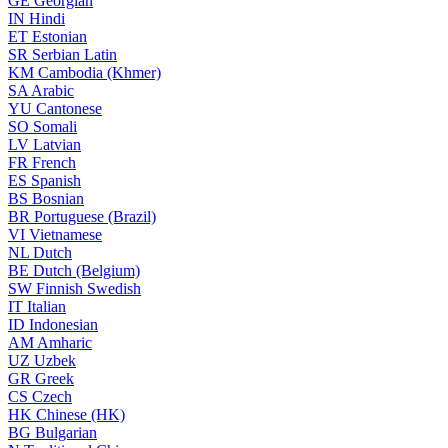
GE
Georgian
IN
Hindi
ET
Estonian
SR
Serbian Latin
KM
Cambodia (Khmer)
SA
Arabic
YU
Cantonese
SO
Somali
LV
Latvian
FR
French
ES
Spanish
BS
Bosnian
BR
Portuguese (Brazil)
VI
Vietnamese
NL
Dutch
BE
Dutch (Belgium)
SW
Finnish Swedish
IT
Italian
ID
Indonesian
AM
Amharic
UZ
Uzbek
GR
Greek
CS
Czech
HK
Chinese (HK)
BG
Bulgarian