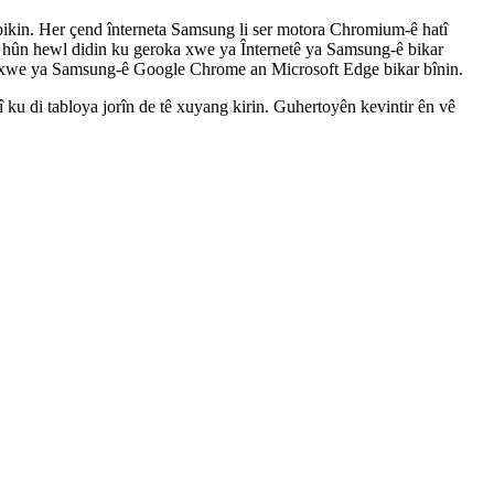
bikin
.
Her
ç
end
î
nterneta
Samsung
li
ser
motora
Chromium
-
ê
hat
î
h
û
n
hewl
didin
ku
geroka
xwe
ya
Î
nternet
ê
ya
Samsung
-
ê
bikar
xwe
ya
Samsung
-
ê
Google
Chrome
an
Microsoft
Edge
bikar
b
î
nin
.
î
ku
di
tabloya
jor
î
n
de
t
ê
xuyang
kirin
.
Guhertoy
ê
n
kevintir
ê
n
v
ê