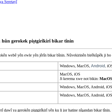
ya Seretayî
 hûn gerokek piştgirîkirî bikar tînin
ok
ê
n
web
ê
y
ê
n
ewle
y
ê
n
j
ê
r
î
n
bikar
b
î
nin
.
N
û
vekirin
ê
n
bir
ê
k
û
p
ê
k
ji
bo
Windows
,
MacOS
,
Android
,
iO
MacOS
,
iOS
Ji
kerema
xwe
not
bikin
:
MacO
Windows
,
MacOS
,
Android
,
iO
Windows
,
MacOS
,
Android
,
iO
er
î
daw
î
ya
gerok
ê
n
pi
ş
tgir
î
kir
î
y
ê
n
ku
li
jor
hatine
n
î
ş
andan
bikar
t
î
nin
.