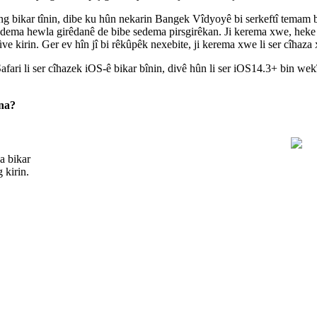
ng
bikar
t
î
nin
,
dibe
ku
h
û
n
nekarin
Bangek
V
î
dyoy
ê
bi
serkeft
î
temam
dema
hewla
gir
ê
dan
ê
de
bibe
sedema
pirsgir
ê
kan
.
Ji
kerema
xwe
,
heke
û
ve
kirin
.
Ger
ev
h
î
n
j
î
bi
r
ê
k
û
p
ê
k
nexebite
,
ji
kerema
xwe
li
ser
c
î
haza
afari
li
ser
c
î
hazek
iOS
-
ê
bikar
b
î
nin
,
div
ê
h
û
n
li
ser
iOS14
.
3
+
bin
wek
na
?
ha
bikar
g
kirin
.