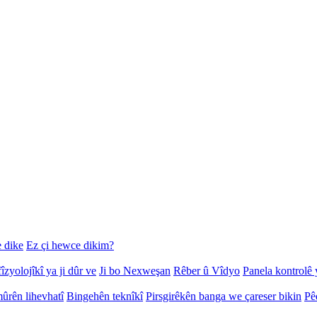
 dike
Ez çi hewce dikim?
îzyolojîkî ya ji dûr ve
Ji bo Nexweşan
Rêber û Vîdyo
Panela kontrolê 
ûrên lihevhatî
Bingehên teknîkî
Pirsgirêkên banga we çareser bikin
Pê