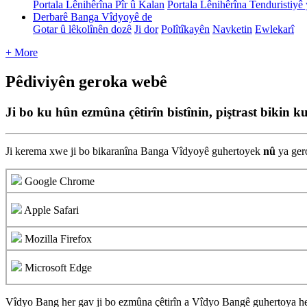
Portala Lênihêrîna Pîr û Kalan
Portala Lênihêrîna Tenduristiyê 
Derbarê Banga Vîdyoyê de
Gotar û lêkolînên dozê
Ji dor
Polîtîkayên
Navketin
Ewlekarî
+ More
Pêdiviyên geroka webê
Ji bo ku hûn ezmûna çêtirîn bistînin, piştrast bikin ku
Ji
kerema
xwe
ji
bo
bikaran
î
na
Banga
V
î
dyoy
ê
guhertoyek
n
û
ya
ger
Google
Chrome
Apple
Safari
Mozilla
Firefox
Microsoft
Edge
V
î
dyo
Bang
her
gav
ji
bo
ezm
û
na
ç
ê
tir
î
n
a
V
î
dyo
Bang
ê
guhertoya
h