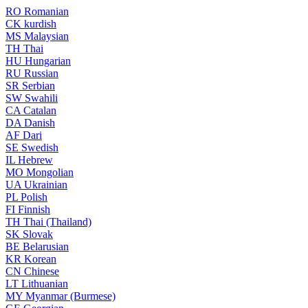
RO
Romanian
CK
kurdish
MS
Malaysian
TH
Thai
HU
Hungarian
RU
Russian
SR
Serbian
SW
Swahili
CA
Catalan
DA
Danish
AF
Dari
SE
Swedish
IL
Hebrew
MO
Mongolian
UA
Ukrainian
PL
Polish
FI
Finnish
TH
Thai (Thailand)
SK
Slovak
BE
Belarusian
KR
Korean
CN
Chinese
LT
Lithuanian
MY
Myanmar (Burmese)