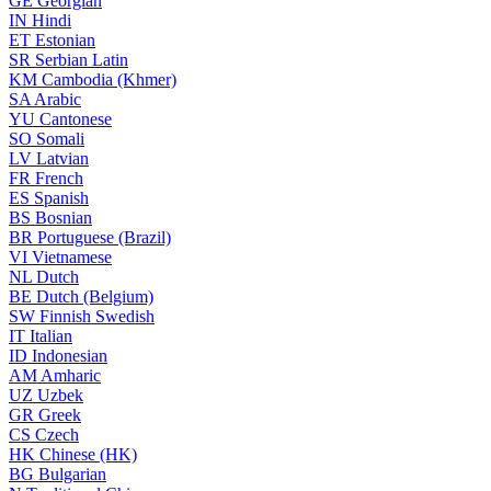
GE
Georgian
IN
Hindi
ET
Estonian
SR
Serbian Latin
KM
Cambodia (Khmer)
SA
Arabic
YU
Cantonese
SO
Somali
LV
Latvian
FR
French
ES
Spanish
BS
Bosnian
BR
Portuguese (Brazil)
VI
Vietnamese
NL
Dutch
BE
Dutch (Belgium)
SW
Finnish Swedish
IT
Italian
ID
Indonesian
AM
Amharic
UZ
Uzbek
GR
Greek
CS
Czech
HK
Chinese (HK)
BG
Bulgarian