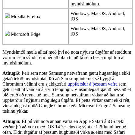
mynds
í
mt
ö
lum
.
Windows
,
MacOS
,
Android
,
Mozilla
Firefox
iOS
Windows
,
MacOS
,
Android
,
iOS
Microsoft
Edge
Mynds
í
mt
ö
l
m
æ
la
alltaf
me
ð
þ
v
í
a
ð
nota
n
ý
justu
ú
tg
á
fur
af
studdum
v
ö
frum
sem
s
ý
ndir
eru
h
é
r
a
ð
ofan
til
a
ð
f
á
sem
besta
upplifun
af
mynds
í
mt
ö
lum
.
Athugi
ð
:
Þ
eir
sem
nota
Samsung
netvafrann
g
æ
tu
hugsanlega
ekki
geta
ð
teki
ð
mynds
í
mtal
.
Þ
ó
a
ð
Samsung
internet
s
é
byggt
á
Chromium
v
é
linni
eru
sjaldg
æ
fari
uppf
æ
rslur
á
þ
essum
vafra
sem
getur
leitt
til
vandam
á
la
vi
ð
tengingu
.
Vinsamlegast
g
æ
ti
ð
þ
ess
a
ð
ef
þ
i
ð
eru
ð
a
ð
reyna
a
ð
nota
Samsung
netvafrann
ykkar
a
ð
hann
s
é
uppf
æ
r
ð
ur
í
n
ý
justu
m
ö
gulegu
ú
tg
á
fu
.
Ef
þ
etta
virkar
samt
ekki
r
é
tt
,
vinsamlegast
noti
ð
Google
Chrome
e
ð
a
Microsoft
Edge
á
Samsung
t
æ
kinu
ykkar
.
Athugi
ð
:
Ef
þ
ú
vilt
nota
annan
vafra
en
Apple
Safari
á
iOS
t
æ
ki
ver
ð
ur
þ
ú
a
ð
vera
me
ð
iOS
14
.
3
+
eins
og
s
ý
nt
er
í
t
ö
flunni
h
é
r
a
ð
ofan
.
Eldri
ú
tg
á
fur
af
þ
essum
hugb
ú
na
ð
i
virka
a
ð
eins
me
ð
Safari