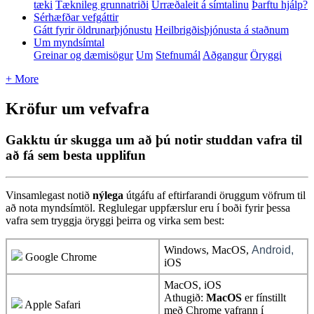
tæki
Tæknileg grunnatriði
Úrræðaleit á símtalinu
Þarftu hjálp?
Sérhæfðar vefgáttir
Gátt fyrir öldrunarþjónustu
Heilbrigðisþjónusta á staðnum
Um myndsímtal
Greinar og dæmisögur
Um
Stefnumál
Aðgangur
Öryggi
+ More
Kröfur um vefvafra
Gakktu úr skugga um að þú notir studdan vafra til
að fá sem besta upplifun
Vinsamlegast
noti
ð
n
ý
lega
ú
tg
á
fu
af
eftirfarandi
ö
ruggum
v
ö
frum
til
a
ð
nota
mynds
í
mt
ö
l
.
Reglulegar
uppf
æ
rslur
eru
í
bo
ð
i
fyrir
þ
essa
vafra
sem
tryggja
ö
ryggi
þ
eirra
og
virka
sem
best
:
Windows
,
MacOS
,
Android
,
Google
Chrome
iOS
MacOS
,
iOS
Athugi
ð
:
MacOS
er
f
í
nstillt
Apple
Safari
me
ð
Chrome
vafrann
í