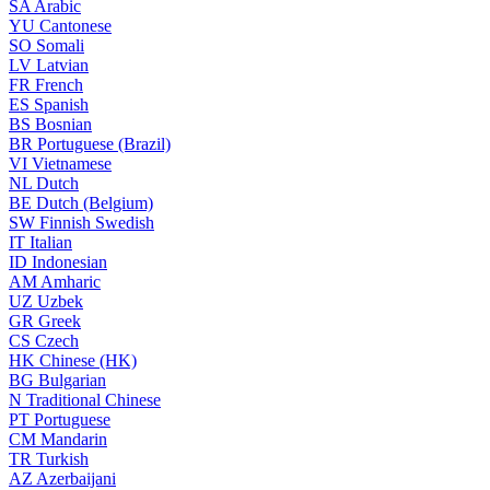
SA
Arabic
YU
Cantonese
SO
Somali
LV
Latvian
FR
French
ES
Spanish
BS
Bosnian
BR
Portuguese (Brazil)
VI
Vietnamese
NL
Dutch
BE
Dutch (Belgium)
SW
Finnish Swedish
IT
Italian
ID
Indonesian
AM
Amharic
UZ
Uzbek
GR
Greek
CS
Czech
HK
Chinese (HK)
BG
Bulgarian
N
Traditional Chinese
PT
Portuguese
CM
Mandarin
TR
Turkish
AZ
Azerbaijani