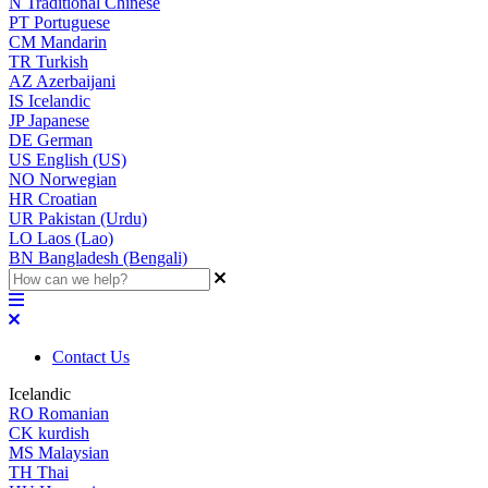
N
Traditional Chinese
PT
Portuguese
CM
Mandarin
TR
Turkish
AZ
Azerbaijani
IS
Icelandic
JP
Japanese
DE
German
US
English (US)
NO
Norwegian
HR
Croatian
UR
Pakistan (Urdu)
LO
Laos (Lao)
BN
Bangladesh (Bengali)
Contact Us
Icelandic
RO
Romanian
CK
kurdish
MS
Malaysian
TH
Thai