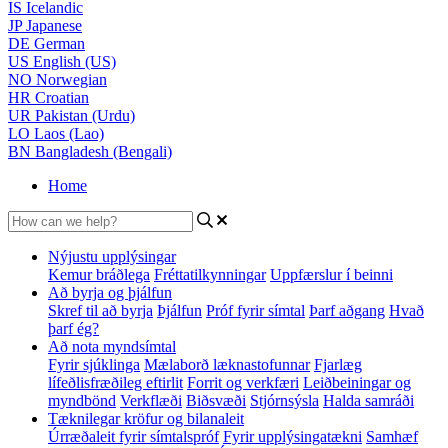
IS
Icelandic
JP
Japanese
DE
German
US
English (US)
NO
Norwegian
HR
Croatian
UR
Pakistan (Urdu)
LO
Laos (Lao)
BN
Bangladesh (Bengali)
Home
Nýjustu upplýsingar
Kemur bráðlega
Fréttatilkynningar
Uppfærslur í beinni
Að byrja og þjálfun
Skref til að byrja
Þjálfun
Próf fyrir símtal
Þarf aðgang
Hvað
þarf ég?
Að nota myndsímtal
Fyrir sjúklinga
Mælaborð læknastofunnar
Fjarlæg
lífeðlisfræðileg eftirlit
Forrit og verkfæri
Leiðbeiningar og
myndbönd
Verkflæði
Biðsvæði
Stjórnsýsla
Halda samráði
Tæknilegar kröfur og bilanaleit
Úrræðaleit fyrir símtalspróf
Fyrir upplýsingatækni
Samhæf