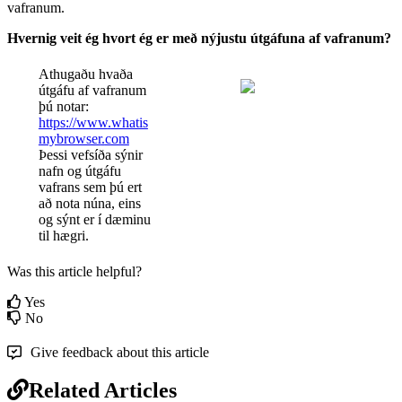
vafranum
.
Hvernig
veit
é
g
hvort
é
g
er
me
ð
n
ý
justu
ú
tg
á
funa
af
vafranum
?
Athuga
ð
u
hva
ð
a
ú
tg
á
fu
af
vafranum
þ
ú
notar
:
https
:
/
/
www
.
whatis
mybrowser
.
com
Þ
essi
vefs
í
ð
a
s
ý
nir
nafn
og
ú
tg
á
fu
vafrans
sem
þ
ú
ert
a
ð
nota
n
ú
na
,
eins
og
s
ý
nt
er
í
d
æ
minu
til
h
æ
gri
.
Was this article helpful?
Yes
No
Give feedback about this article
Related Articles