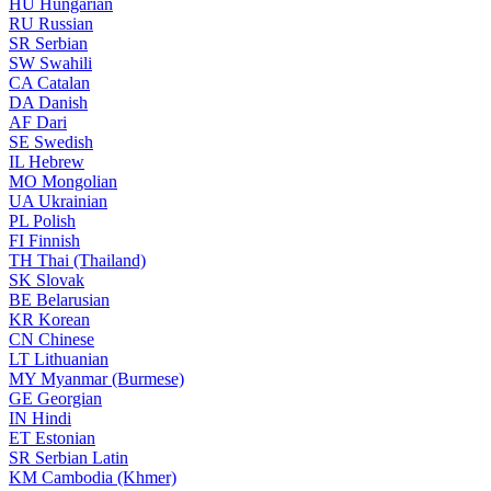
HU
Hungarian
RU
Russian
SR
Serbian
SW
Swahili
CA
Catalan
DA
Danish
AF
Dari
SE
Swedish
IL
Hebrew
MO
Mongolian
UA
Ukrainian
PL
Polish
FI
Finnish
TH
Thai (Thailand)
SK
Slovak
BE
Belarusian
KR
Korean
CN
Chinese
LT
Lithuanian
MY
Myanmar (Burmese)
GE
Georgian
IN
Hindi
ET
Estonian
SR
Serbian Latin
KM
Cambodia (Khmer)