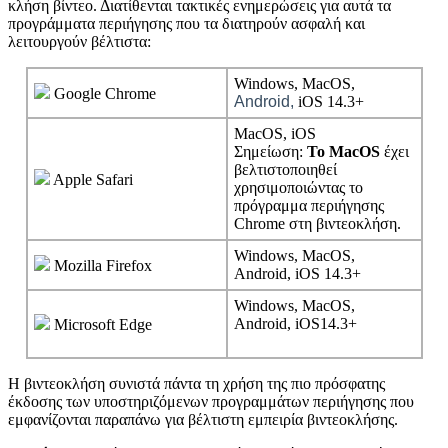
κ
λ
ή
σ
η
β
ί
ν
τ
ε
ο
.
Δ
ι
α
τ
ί
θ
ε
ν
τ
α
ι
τ
α
κ
τ
ι
κ
έ
ς
ε
ν
η
μ
ε
ρ
ώ
σ
ε
ι
ς
γ
ι
α
α
υ
τ
ά
τ
α
π
ρ
ο
γ
ρ
ά
μ
μ
α
τ
α
π
ε
ρ
ι
ή
γ
η
σ
η
ς
π
ο
υ
τ
α
δ
ι
α
τ
η
ρ
ο
ύ
ν
α
σ
φ
α
λ
ή
κ
α
ι
λ
ε
ι
τ
ο
υ
ρ
γ
ο
ύ
ν
β
έ
λ
τ
ι
σ
τ
α
:
Windows
,
MacOS
,
Google
Chrome
Android
,
iOS
14
.
3
+
MacOS
,
iOS
Σ
η
μ
ε
ί
ω
σ
η
:
Τ
ο
MacOS
έ
χ
ε
ι
β
ε
λ
τ
ι
σ
τ
ο
π
ο
ι
η
θ
ε
ί
Apple
Safari
χ
ρ
η
σ
ι
μ
ο
π
ο
ι
ώ
ν
τ
α
ς
τ
ο
π
ρ
ό
γ
ρ
α
μ
μ
α
π
ε
ρ
ι
ή
γ
η
σ
η
ς
Chrome
σ
τ
η
β
ι
ν
τ
ε
ο
κ
λ
ή
σ
η
.
Windows
,
MacOS
,
Mozilla
Firefox
Android
,
iOS
14
.
3
+
Windows
,
MacOS
,
Android
,
iOS14
.
3
+
Microsoft
Edge
Η
β
ι
ν
τ
ε
ο
κ
λ
ή
σ
η
σ
υ
ν
ι
σ
τ
ά
π
ά
ν
τ
α
τ
η
χ
ρ
ή
σ
η
τ
η
ς
π
ι
ο
π
ρ
ό
σ
φ
α
τ
η
ς
έ
κ
δ
ο
σ
η
ς
τ
ω
ν
υ
π
ο
σ
τ
η
ρ
ι
ζ
ό
μ
ε
ν
ω
ν
π
ρ
ο
γ
ρ
α
μ
μ
ά
τ
ω
ν
π
ε
ρ
ι
ή
γ
η
σ
η
ς
π
ο
υ
ε
μ
φ
α
ν
ί
ζ
ο
ν
τ
α
ι
π
α
ρ
α
π
ά
ν
ω
γ
ι
α
β
έ
λ
τ
ι
σ
τ
η
ε
μ
π
ε
ι
ρ
ί
α
β
ι
ν
τ
ε
ο
κ
λ
ή
σ
η
ς
.