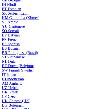
GE
Georgian
IN
Hindi
ET
Estonian
SR
Serbian Latin
KM
Cambodia (Khmer)
SA
Arabic
YU
Cantonese
SO
Somali
LV
Latvian
FR
French
ES
Spanish
BS
Bosnian
BR
Portuguese (Brazil)
VI
Vietnamese
NL
Dutch
BE
Dutch (Belgium)
SW
Finnish Swedish
IT
Italian
ID
Indonesian
AM
Amharic
UZ
Uzbek
GR
Greek
CS
Czech
HK
Chinese (HK)
BG
Bulgarian