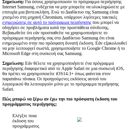
Σ
η
μ
ε
ί
ω
σ
η
:
Γ
ι
α
ό
σ
ο
υ
ς
χ
ρ
η
σ
ι
μ
ο
π
ο
ι
ο
ύ
ν
τ
ο
π
ρ
ό
γ
ρ
α
μ
μ
α
π
ε
ρ
ι
ή
γ
η
σ
η
ς
Internet
Samsung
,
ε
ν
δ
έ
χ
ε
τ
α
ι
ν
α
μ
η
ν
μ
π
ο
ρ
ε
ί
τ
ε
ν
α
ο
λ
ο
κ
λ
η
ρ
ώ
σ
ε
τ
ε
μ
ε
ε
π
ι
τ
υ
χ
ί
α
μ
ι
α
β
ι
ν
τ
ε
ο
κ
λ
ή
σ
η
.
Ε
ν
ώ
τ
ο
Δ
ι
α
δ
ί
κ
τ
υ
ο
τ
η
ς
Samsung
ε
ί
ν
α
ι
χ
τ
ι
σ
μ
έ
ν
ο
σ
τ
η
μ
η
χ
α
ν
ή
Chromium
,
υ
π
ά
ρ
χ
ο
υ
ν
λ
ι
γ
ό
τ
ε
ρ
ε
ς
τ
α
κ
τ
ι
κ
έ
ς
ε
ν
η
μ
ε
ρ
ώ
σ
ε
ι
ς
σ
ε
α
υ
τ
ό
τ
ο
π
ρ
ό
γ
ρ
α
μ
μ
α
π
ε
ρ
ι
ή
γ
η
σ
η
ς
π
ο
υ
μ
π
ο
ρ
ε
ί
ν
α
ο
δ
η
γ
ή
σ
ε
ι
σ
ε
π
ρ
ο
β
λ
ή
μ
α
τ
α
κ
α
τ
ά
τ
η
ν
π
ρ
ο
σ
π
ά
θ
ε
ι
α
σ
ύ
ν
δ
ε
σ
η
ς
.
Β
ε
β
α
ι
ω
θ
ε
ί
τ
ε
ό
τ
ι
ε
ά
ν
π
ρ
ο
σ
π
α
θ
ε
ί
τ
ε
ν
α
χ
ρ
η
σ
ι
μ
ο
π
ο
ι
ή
σ
ε
τ
ε
τ
ο
π
ρ
ό
γ
ρ
α
μ
μ
α
π
ε
ρ
ι
ή
γ
η
σ
ή
ς
σ
α
ς
σ
τ
ο
Δ
ι
α
δ
ί
κ
τ
υ
ο
Samsung
ό
τ
ι
ε
ί
ν
α
ι
ε
ν
η
μ
ε
ρ
ω
μ
έ
ν
ο
σ
τ
η
ν
π
ι
ο
π
ρ
ό
σ
φ
α
τ
η
δ
υ
ν
α
τ
ή
έ
κ
δ
ο
σ
η
.
Ε
ά
ν
ε
ξ
α
κ
ο
λ
ο
υ
θ
ε
ί
ν
α
μ
η
ν
λ
ε
ι
τ
ο
υ
ρ
γ
ε
ί
σ
ω
σ
τ
ά
,
χ
ρ
η
σ
ι
μ
ο
π
ο
ι
ή
σ
τ
ε
τ
ο
Google
Chrome
ή
τ
ο
Microsoft
Edge
σ
τ
η
σ
υ
σ
κ
ε
υ
ή
σ
α
ς
Samsung
.
Σ
η
μ
ε
ί
ω
σ
η
:
Ε
ά
ν
θ
έ
λ
ε
τ
ε
ν
α
χ
ρ
η
σ
ι
μ
ο
π
ο
ι
ή
σ
ε
τ
ε
έ
ν
α
π
ρ
ό
γ
ρ
α
μ
μ
α
π
ε
ρ
ι
ή
γ
η
σ
η
ς
δ
ι
α
φ
ο
ρ
ε
τ
ι
κ
ό
α
π
ό
τ
ο
Apple
Safari
σ
ε
μ
ι
α
σ
υ
σ
κ
ε
υ
ή
iOS
,
θ
α
π
ρ
έ
π
ε
ι
ν
α
χ
ρ
η
σ
ι
μ
ο
π
ο
ι
ε
ί
τ
ε
iOS14
.
3
+
ό
π
ω
ς
φ
α
ί
ν
ε
τ
α
ι
σ
τ
ο
ν
π
α
ρ
α
π
ά
ν
ω
π
ί
ν
α
κ
α
.
Ο
ι
π
ρ
ο
η
γ
ο
ύ
μ
ε
ν
ε
ς
ε
κ
δ
ό
σ
ε
ι
ς
α
υ
τ
ο
ύ
τ
ο
υ
λ
ο
γ
ι
σ
μ
ι
κ
ο
ύ
θ
α
λ
ε
ι
τ
ο
υ
ρ
γ
ο
ύ
ν
μ
ό
ν
ο
μ
ε
τ
ο
π
ρ
ό
γ
ρ
α
μ
μ
α
π
ε
ρ
ι
ή
γ
η
σ
η
ς
Safari
.
Π
ώ
ς
μ
π
ο
ρ
ώ
ν
α
ξ
έ
ρ
ω
α
ν
έ
χ
ω
τ
η
ν
π
ι
ο
π
ρ
ό
σ
φ
α
τ
η
έ
κ
δ
ο
σ
η
τ
ο
υ
π
ρ
ο
γ
ρ
ά
μ
μ
α
τ
ο
ς
π
ε
ρ
ι
ή
γ
η
σ
η
ς
;
Ε
λ
έ
γ
ξ
τ
ε
π
ο
ι
α
έ
κ
δ
ο
σ
η
τ
ο
υ
π
ρ
ο
γ
ρ
ά
μ
μ
α
τ
ο
ς