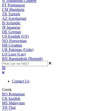
N
Traditional Chinese
PT
Portuguese
CM
Mandarin
TR
Turkish
AZ
Azerbaijani
IS
Icelandic
JP
Japanese
DE
German
US
English (US)
NO
Norwegian
HR
Croatian
UR
Pakistan (Urdu)
LO
Laos (Lao)
BN
Bangladesh (Bengali)
Contact Us
Greek
RO
Romanian
CK
kurdish
MS
Malaysian
TH
Thai