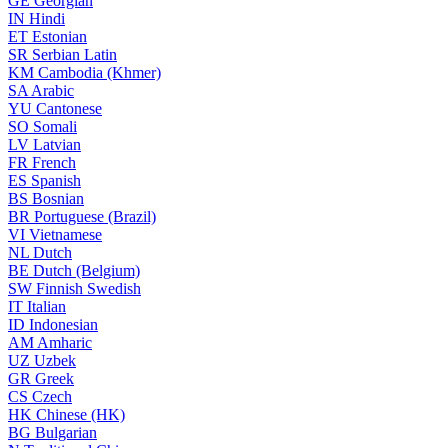
GE
Georgian
IN
Hindi
ET
Estonian
SR
Serbian Latin
KM
Cambodia (Khmer)
SA
Arabic
YU
Cantonese
SO
Somali
LV
Latvian
FR
French
ES
Spanish
BS
Bosnian
BR
Portuguese (Brazil)
VI
Vietnamese
NL
Dutch
BE
Dutch (Belgium)
SW
Finnish Swedish
IT
Italian
ID
Indonesian
AM
Amharic
UZ
Uzbek
GR
Greek
CS
Czech
HK
Chinese (HK)
BG
Bulgarian