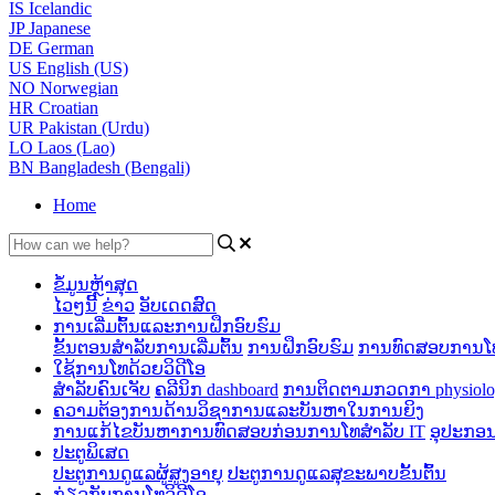
IS
Icelandic
JP
Japanese
DE
German
US
English (US)
NO
Norwegian
HR
Croatian
UR
Pakistan (Urdu)
LO
Laos (Lao)
BN
Bangladesh (Bengali)
Home
ຂໍ້ມູນຫຼ້າສຸດ
ໄວໆນີ້
ຂ່າວ
ອັບເດດສົດ
ການເລີ່ມຕົ້ນແລະການຝຶກອົບຮົມ
ຂັ້ນຕອນສໍາລັບການເລີ່ມຕົ້ນ
ການຝຶກອົບຮົມ
ການທົດສອບການໂທ
ໃຊ້ການໂທດ້ວຍວິດີໂອ
ສໍາລັບຄົນເຈັບ
ຄລີນິກ dashboard
ການ​ຕິດ​ຕາມ​ກວດ​ກາ physiologi
ຄວາມຕ້ອງການດ້ານວິຊາການແລະບັນຫາໃນການຍິງ
ການ​ແກ້​ໄຂ​ບັນ​ຫາ​ການ​ທົດ​ສອບ​ກ່ອນ​ການ​ໂທ​
ສໍາລັບ IT
ອຸປະກອນທ
ປະຕູພິເສດ
ປະຕູການດູແລຜູ້ສູງອາຍຸ
ປະຕູການດູແລສຸຂະພາບຂັ້ນຕົ້ນ
ກ່ຽວກັບການໂທວິດີໂອ