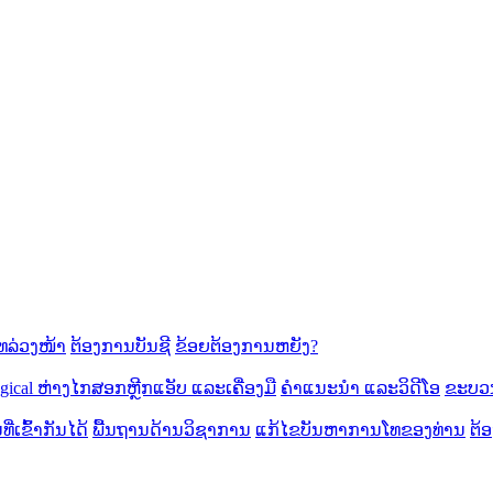
ລ່ວງໜ້າ
ຕ້ອງການບັນຊີ
ຂ້ອຍຕ້ອງການຫຍັງ?
cal ຫ່າງ​ໄກ​ສອກ​ຫຼີກ​
ແອັບ ແລະເຄື່ອງມື
ຄຳແນະນຳ ແລະວິດີໂອ
ຂະບວ
ີ່ເຂົ້າກັນໄດ້
ພື້ນຖານດ້ານວິຊາການ
ແກ້ໄຂບັນຫາການໂທຂອງທ່ານ
ຕ້