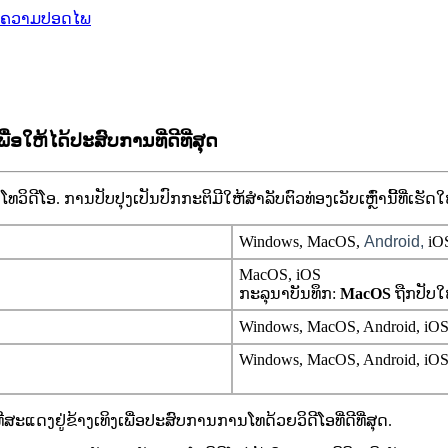
ຄວາມປອດໄພ
່ອໃຫ້ໄດ້ປະສົບການທີ່ດີທີ່ສຸດ
ນ
ໂ
ທ
ວ
ດ
ໂ
ອ
.
ກ
າ
ນ
ປ
ບ
ປ
ງ
ເ
ປ
ນ
ປ
ກ
ກ
ະ
ຕ
ມ
ໃ
ຫ
ສ
າ
ລ
ບ
ຕ
ວ
ທ
ອ
ງ
ເ
ວ
ບ
ເ
ຫ
າ
ນ
ທ
ເ
ຮ
ດ
ໃ
Windows
,
MacOS
,
Android
,
iO
MacOS
,
iOS
ກ
ະ
ລ
ນ
າ
ບ
ນ
ທ
ກ
:
MacOS
ຖ
ກ
ປ
ບ
ໃ
Windows
,
MacOS
,
Android
,
iO
Windows
,
MacOS
,
Android
,
iO
ທ
ສ
ະ
ແ
ດ
ງ
ຢ
ຂ
າ
ງ
ເ
ທ
ງ
ເ
ພ
ອ
ປ
ະ
ສ
ບ
ກ
າ
ນ
ກ
າ
ນ
ໂ
ທ
ດ
ວ
ຍ
ວ
ດ
ໂ
ອ
ທ
ດ
ທ
ສ
ດ
.