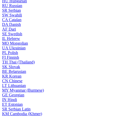
HU
Hungarian
RU
Russian
SR
Serbian
SW
Swahili
CA
Catalan
DA
Danish
AF
Dari
SE
Swedish
IL
Hebrew
MO
Mongolian
UA
Ukrainian
PL
Polish
FI
Finnish
TH
Thai (Thailand)
SK
Slovak
BE
Belarusian
KR
Korean
CN
Chinese
LT
Lithuanian
MY
Myanmar (Burmese)
GE
Georgian
IN
Hindi
ET
Estonian
SR
Serbian Latin
KM
Cambodia (Khmer)