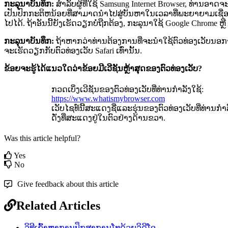
ກ
ະ
ລ
ນ
າ
ບ
ນ
ທ
ກ
:
ສ
າ
ລ
ບ
ຜ
ທ
ໃ
ຊ
Samsung
Internet
Browser
,
ທ
າ
ນ
ອ
າ
ດ
ຈ
ເ
ປ
ນ
ປ
ກ
ກ
ະ
ຕ
ຫ
ນ
ອ
ຍ
ທ
ສ
າ
ມ
າ
ດ
ນ
າ
ໄ
ປ
ສ
ບ
ນ
ຫ
າ
ໃ
ນ
ເ
ວ
ລ
າ
ທ
ພ
ະ
ຍ
າ
ຍ
າ
ມ
ເ
ຊ
ໄ
ປ
ໄ
ດ
.
ຖ
າ
ອ
ນ
ນ
ຍ
ງ
ເ
ຮ
ດ
ວ
ຽ
ກ
ບ
ຖ
ກ
ຕ
ອ
ງ
,
ກ
ະ
ລ
ນ
າ
ໃ
ຊ
Google
Chrome
ຫ
ກ
ະ
ລ
ນ
າ
ບ
ນ
ທ
ກ
:
ຖ
າ
ຫ
າ
ກ
ວ
າ
ທ
າ
ນ
ຕ
ອ
ງ
ກ
າ
ນ
ທ
ຈ
ະ
ນ
າ
ໃ
ຊ
ຕ
ວ
ທ
ອ
ງ
ເ
ວ
ບ
ນ
ອ
ກ
ຈ
ະ
ເ
ຮ
ດ
ວ
ຽ
ກ
ກ
ບ
ຕ
ວ
ທ
ອ
ງ
ເ
ວ
ບ
Safari
ເ
ທ
າ
ນ
ນ
.
ຂ
ອ
ຍ
ຈ
ະ
ຮ
ໄ
ດ
ແ
ນ
ວ
ໃ
ດ
ວ
າ
ຂ
ອ
ຍ
ມ
ເ
ວ
ຊ
ນ
ຫ
າ
ສ
ດ
ຂ
ອ
ງ
ຕ
ວ
ທ
ອ
ງ
ເ
ວ
ບ
?
ກ
ວ
ດ
ເ
ບ
ງ
ເ
ວ
ຊ
ນ
ຂ
ອ
ງ
ຕ
ວ
ທ
ອ
ງ
ເ
ວ
ບ
ທ
ທ
າ
ນ
ກ
າ
ລ
ງ
ໃ
ຊ
:
https
:
/
/
www
.
whatismybrowser
.
com
ເ
ວ
ບ
ໄ
ຊ
ທ
ນ
ສ
ະ
ແ
ດ
ງ
ຊ
ແ
ລ
ະ
ຮ
ນ
ຂ
ອ
ງ
ຕ
ວ
ທ
ອ
ງ
ເ
ວ
ບ
ທ
ທ
າ
ນ
ກ
າ
ດ
ງ
ທ
ສ
ະ
ແ
ດ
ງ
ຢ
ໃ
ນ
ຕ
ວ
ຢ
າ
ງ
ດ
າ
ນ
ຂ
ວ
າ
.
Was this article helpful?
Yes
No
Give feedback about this article
Related Articles
ວິທີເຂົ້າຫາການປຶກສາການໂທດ້ວຍວິດີໂອ