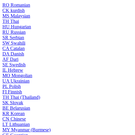
RO
Romanian
CK
kurdish
MS
Malaysian
TH
Thai
HU
Hungarian
RU
Russian
SR
Serbian
SW
Swahili
CA
Catalan
DA
Danish
AF
Dari
SE
Swedish
IL
Hebrew
MO
Mongolian
UA
Ukrainian
PL
Polish
FI
Finnish
TH
Thai (Thailand)
SK
Slovak
BE
Belarusian
KR
Korean
CN
Chinese
LT
Lithuanian
MY
Myanmar (Burmese)