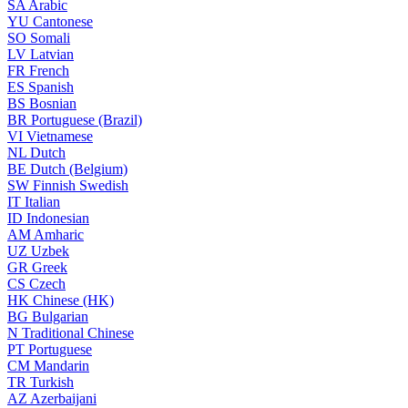
SA
Arabic
YU
Cantonese
SO
Somali
LV
Latvian
FR
French
ES
Spanish
BS
Bosnian
BR
Portuguese (Brazil)
VI
Vietnamese
NL
Dutch
BE
Dutch (Belgium)
SW
Finnish Swedish
IT
Italian
ID
Indonesian
AM
Amharic
UZ
Uzbek
GR
Greek
CS
Czech
HK
Chinese (HK)
BG
Bulgarian
N
Traditional Chinese
PT
Portuguese
CM
Mandarin
TR
Turkish
AZ
Azerbaijani