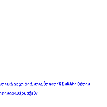
ນການເຮັດວຽກ
ດໍາເນີນການປຶກສາຫາລື
ພື້ນທີ່ລໍຖ້າ
ບໍລິຫານ
ອງການຄວາມຊ່ວຍເຫຼືອບໍ?