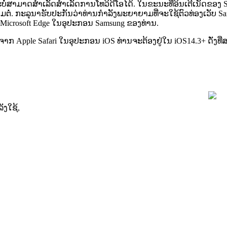
ະ
ບ
ສ
າ
ມ
າ
ດ
ສ
າ
ເ
ລ
ດ
ສ
າ
ເ
ລ
ດ
ກ
າ
ນ
ໂ
ທ
ວ
ດ
ໂ
ອ
ໄ
ດ
.
ໃ
ນ
ຂ
ະ
ນ
ະ
ທ
ອ
ນ
ເ
ຕ
ເ
ນ
ດ
ຂ
ອ
ງ
ອ
ມ
ຕ
.
ກ
ະ
ລ
ນ
າ
ຮ
ບ
ປ
ະ
ກ
ນ
ວ
າ
ທ
າ
ນ
ກ
າ
ລ
ງ
ພ
ະ
ຍ
າ
ຍ
າ
ມ
ທ
ຈ
ະ
ໃ
ຊ
ຕ
ວ
ທ
ອ
ງ
ເ
ວ
ບ
Sa
Microsoft
Edge
ໃ
ນ
ອ
ປ
ະ
ກ
ອ
ນ
Samsung
ຂ
ອ
ງ
ທ
າ
ນ
.
ຈ
າ
ກ
Apple
Safari
ໃ
ນ
ອ
ປ
ະ
ກ
ອ
ນ
iOS
ທ
າ
ນ
ຈ
ະ
ຕ
ອ
ງ
ຢ
ໃ
ນ
iOS14
.
3
+
ດ
ງ
ທ
ລ
ງ
ໃ
ຊ
,