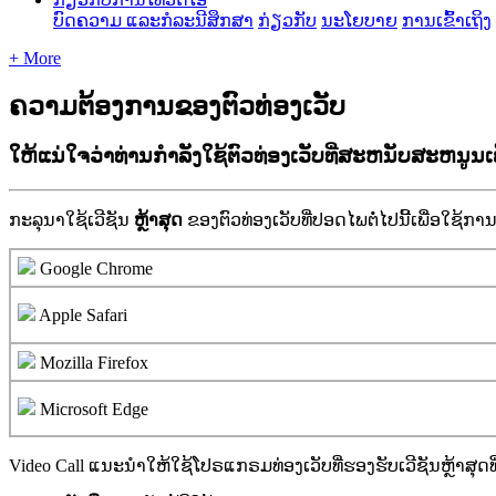
ບົດຄວາມ ແລະກໍລະນີສຶກສາ
ກ່ຽວກັບ
ນະໂຍບາຍ
ການເຂົ້າເຖິງ
+ More
ຄວາມຕ້ອງການຂອງຕົວທ່ອງເວັບ
ໃຫ້ແນ່ໃຈວ່າທ່ານກໍາລັງໃຊ້ຕົວທ່ອງເວັບທີ່ສະຫນັບສະຫນູນເພື
ກ
ະ
ລ
ນ
າ
ໃ
ຊ
ເ
ວ
ຊ
ນ
ຫ
າ
ສ
ດ
ຂ
ອ
ງ
ຕ
ວ
ທ
ອ
ງ
ເ
ວ
ບ
ທ
ປ
ອ
ດ
ໄ
ພ
ຕ
ໄ
ປ
ນ
ເ
ພ
ອ
ໃ
ຊ
ກ
າ
Google
Chrome
Apple
Safari
Mozilla
Firefox
Microsoft
Edge
Video
Call
ແ
ນ
ະ
ນ
ໃ
ຫ
ໃ
ຊ
ໂ
ປ
ຣ
ແ
ກ
ຣ
ມ
ທ
ອ
ງ
ເ
ວ
ບ
ທ
ຮ
ອ
ງ
ຮ
ບ
ເ
ວ
ຊ
ນ
ຫ
າ
ສ
ດ