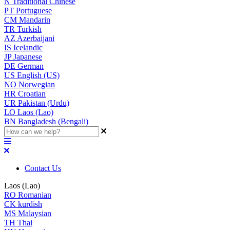
N
Traditional Chinese
PT
Portuguese
CM
Mandarin
TR
Turkish
AZ
Azerbaijani
IS
Icelandic
JP
Japanese
DE
German
US
English (US)
NO
Norwegian
HR
Croatian
UR
Pakistan (Urdu)
LO
Laos (Lao)
BN
Bangladesh (Bengali)
Contact Us
Laos (Lao)
RO
Romanian
CK
kurdish
MS
Malaysian
TH
Thai