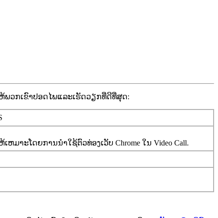
ຫ
ພ
ວ
ກ
ເ
ຂ
າ
ປ
ອ
ດ
ໄ
ພ
ແ
ລ
ະ
ເ
ຮ
ດ
ວ
ຽ
ກ
ທ
ດ
ທ
ສ
ດ
:
S
ຫ
ເ
ຫ
ມ
າ
ະ
ໂ
ດ
ຍ
ກ
າ
ນ
ນ
າ
ໃ
ຊ
ຕ
ວ
ທ
ອ
ງ
ເ
ວ
ບ
Chrome
ໃ
ນ
Video
Call
.
S
S