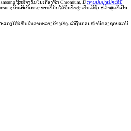
Samsung
ຖ
ກ
ສ
າ
ງ
ຂ
ນ
ໃ
ນ
ເ
ຄ
ອ
ງ
ຈ
ກ
Chromium
,
ມ
ກ
າ
ນ
ປ
ບ
ປ
ງ
ເ
ບ
າ
ເ
ຊ
ນ
msung
ອ
ນ
ເ
ຕ
ເ
ນ
ດ
ຂ
ອ
ງ
ທ
າ
ນ
ທ
ມ
ນ
ໄ
ດ
ຖ
ກ
ປ
ບ
ປ
ງ
ເ
ປ
ນ
ເ
ວ
ຊ
ນ
ຫ
ລ
າ
ສ
ດ
ທ
ເ
ປ
ນ
ສ
ະ
ແ
ດ
ງ
ໃ
ຫ
ເ
ຫ
ນ
ໃ
ນ
ຕ
າ
ຕ
ະ
ລ
າ
ງ
ຂ
າ
ງ
ເ
ທ
ງ
.
ເ
ວ
ຊ
ນ
ກ
ອ
ນ
ໜ
າ
ນ
ຂ
ອ
ງ
ຊ
ອ
ບ
ແ
ວ
ນ