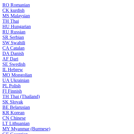
RO
Romanian
CK
kurdish
MS
Malaysian
TH
Thai
HU
Hungarian
RU
Russian
SR
Serbian
SW
Swahili
CA
Catalan
DA
Danish
AF
Dari
SE
Swedish
IL
Hebrew
MO
Mongolian
UA
Ukrainian
PL
Polish
FI
Finnish
TH
Thai (Thailand)
SK
Slovak
BE
Belarusian
KR
Korean
CN
Chinese
LT
Lithuanian
MY
Myanmar (Burmese)