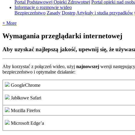
Portal Podstawowej Opieki Zdrowotnej
Portal opieki nad osob
Informacje o rozmowie wideo
Bezpieczeństwo
Zasady
Dostęp
Artykuły i studia przypadków
+ More
Wymagania przeglądarki internetowej
Aby uzyskać najlepszą jakość, upewnij się, że używas
Aby
korzysta
ć
z
po
ł
ą
cze
ń
wideo
,
u
ż
yj
najnowszej
wersji
nast
ę
puj
ą
c
bezpiecze
ń
stwo
i
optymalne
dzia
ł
anie
:
GoogleChrome
Jab
ł
kowe
Safari
Mozilla
Firefox
Microsoft
Edge
’
a