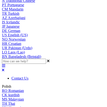
N
Traditional Chinese
PT
Portuguese
CM
Mandarin
TR
Turkish
AZ
Azerbaijani
IS
Icelandic
JP
Japanese
DE
German
US
English (US)
NO
Norwegian
HR
Croatian
UR
Pakistan (Urdu)
LO
Laos (Lao)
BN
Bangladesh (Bengali)
Contact Us
Polish
RO
Romanian
CK
kurdish
MS
Malaysian
TH
Thai