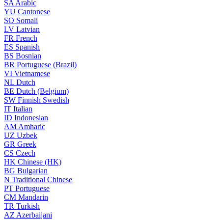
SA
Arabic
YU
Cantonese
SO
Somali
LV
Latvian
FR
French
ES
Spanish
BS
Bosnian
BR
Portuguese (Brazil)
VI
Vietnamese
NL
Dutch
BE
Dutch (Belgium)
SW
Finnish Swedish
IT
Italian
ID
Indonesian
AM
Amharic
UZ
Uzbek
GR
Greek
CS
Czech
HK
Chinese (HK)
BG
Bulgarian
N
Traditional Chinese
PT
Portuguese
CM
Mandarin
TR
Turkish
AZ
Azerbaijani