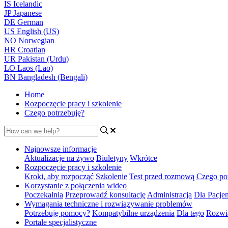
IS
Icelandic
JP
Japanese
DE
German
US
English (US)
NO
Norwegian
HR
Croatian
UR
Pakistan (Urdu)
LO
Laos (Lao)
BN
Bangladesh (Bengali)
Home
Rozpoczęcie pracy i szkolenie
Czego potrzebuję?
Najnowsze informacje
Aktualizacje na żywo
Biuletyny
Wkrótce
Rozpoczęcie pracy i szkolenie
Kroki, aby rozpocząć
Szkolenie
Test przed rozmową
Czego po
Korzystanie z połączenia wideo
Poczekalnia
Przeprowadź konsultację
Administracja
Dla Pacje
Wymagania techniczne i rozwiązywanie problemów
Potrzebuję pomocy?
Kompatybilne urządzenia
Dla tego
Rozwią
Portale specjalistyczne