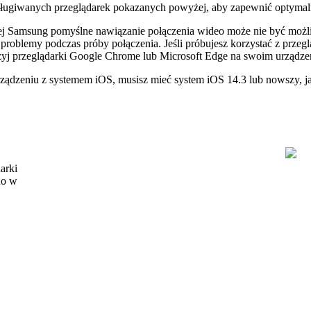
ł
ugiwanych
przegl
ą
darek
pokazanych
powy
ż
ej
,
aby
zapewni
ć
optymal
ej
Samsung
pomy
ś
lne
nawi
ą
zanie
po
ł
ą
czenia
wideo
mo
ż
e
nie
by
ć
mo
ż
problemy
podczas
pr
ó
by
po
ł
ą
czenia
.
Je
ś
li
pr
ó
bujesz
korzysta
ć
z
przegl
ż
yj
przegl
ą
darki
Google
Chrome
lub
Microsoft
Edge
na
swoim
urz
ą
dze
rz
ą
dzeniu
z
systemem
iOS
,
musisz
mie
ć
system
iOS
14
.
3
lub
nowszy
,
j
arki
no
w