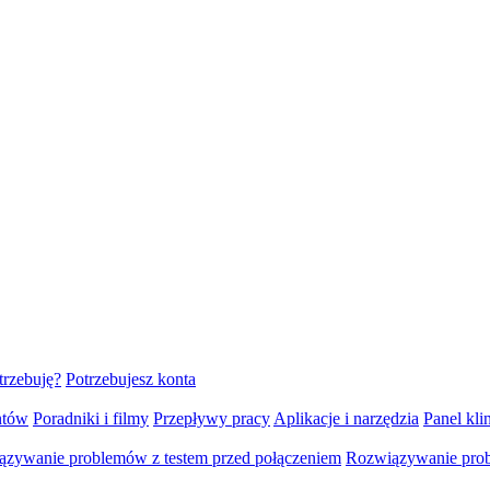
trzebuję?
Potrzebujesz konta
ntów
Poradniki i filmy
Przepływy pracy
Aplikacje i narzędzia
Panel klin
zywanie problemów z testem przed połączeniem
Rozwiązywanie pro