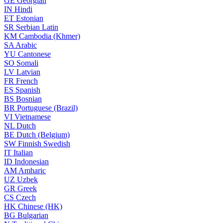
GE
Georgian
IN
Hindi
ET
Estonian
SR
Serbian Latin
KM
Cambodia (Khmer)
SA
Arabic
YU
Cantonese
SO
Somali
LV
Latvian
FR
French
ES
Spanish
BS
Bosnian
BR
Portuguese (Brazil)
VI
Vietnamese
NL
Dutch
BE
Dutch (Belgium)
SW
Finnish Swedish
IT
Italian
ID
Indonesian
AM
Amharic
UZ
Uzbek
GR
Greek
CS
Czech
HK
Chinese (HK)
BG
Bulgarian