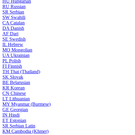
HU
Hungarian
RU
Russian
SR
Serbian
SW
Swahili
CA
Catalan
DA
Danish
AF
Dari
SE
Swedish
IL
Hebrew
MO
Mongolian
UA
Ukrainian
PL
Polish
FI
Finnish
TH
Thai (Thailand)
SK
Slovak
BE
Belarusian
KR
Korean
CN
Chinese
LT
Lithuanian
MY
Myanmar (Burmese)
GE
Georgian
IN
Hindi
ET
Estonian
SR
Serbian Latin
KM
Cambodia (Khmer)