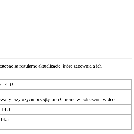
ost
ę
pne
s
ą
regularne
aktualizacje
,
kt
ó
re
zapewniaj
ą
ich
S
14
.
3
+
zowany
przy
u
ż
yciu
przegl
ą
darki
Chrome
w
po
ł
ą
czeniu
wideo
.
S
14
.
3
+
S14
.
3
+