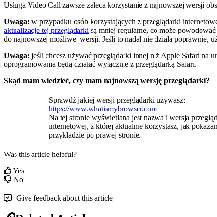
Us
ł
uga
Video
Call
zawsze
zaleca
korzystanie
z
najnowszej
wersji
obs
Uwaga
:
w
przypadku
os
ó
b
korzystaj
ą
cych
z
przegl
ą
darki
internetow
aktualizacje
tej
przegl
ą
darki
s
ą
mniej
regularne
,
co
mo
ż
e
powodowa
ć
do
najnowszej
mo
ż
liwej
wersji
.
Je
ś
li
to
nadal
nie
dzia
ł
a
poprawnie
,
u
Uwaga
:
je
ś
li
chcesz
u
ż
ywa
ć
przegl
ą
darki
innej
ni
ż
Apple
Safari
na
u
oprogramowania
b
ę
d
ą
dzia
ł
a
ć
wy
ł
ą
cznie
z
przegl
ą
dark
ą
Safari
.
Sk
ą
d
mam
wiedzie
ć
,
czy
mam
najnowsz
ą
wersj
ę
przegl
ą
darki
?
Sprawd
ź
jakiej
wersji
przegl
ą
darki
u
ż
ywasz
:
https
:
/
/
www
.
whatismybrowser
.
com
Na
tej
stronie
wy
ś
wietlana
jest
nazwa
i
wersja
przegl
ą
d
internetowej
,
z
kt
ó
rej
aktualnie
korzystasz
,
jak
pokaza
przyk
ł
adzie
po
prawej
stronie
.
Was this article helpful?
Yes
No
Give feedback about this article