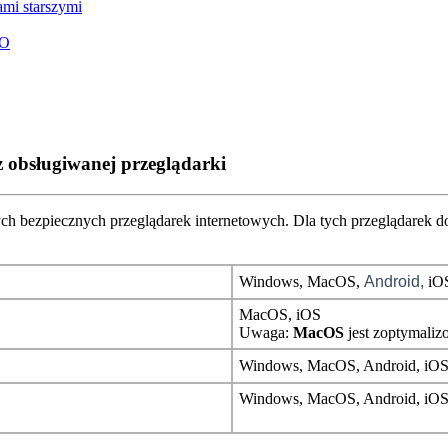
ami starszymi
O
z obsługiwanej przeglądarki
ych
bezpiecznych
przegl
ą
darek
internetowych
.
Dla
tych
przegl
ą
darek
d
Windows
,
MacOS
,
Android
,
iO
MacOS
,
iOS
Uwaga
:
MacOS
jest
zoptymali
Windows
,
MacOS
,
Android
,
iO
Windows
,
MacOS
,
Android
,
iO