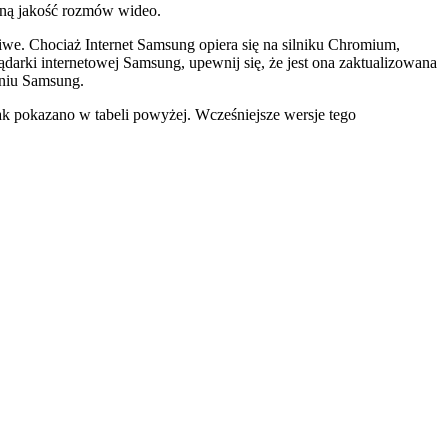
n
ą
jako
ś
ć
rozm
ó
w
wideo
.
liwe
.
Chocia
ż
Internet
Samsung
opiera
si
ę
na
silniku
Chromium
,
ą
darki
internetowej
Samsung
,
upewnij
si
ę
,
ż
e
jest
ona
zaktualizowana
niu
Samsung
.
ak
pokazano
w
tabeli
powy
ż
ej
.
Wcze
ś
niejsze
wersje
tego