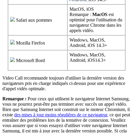
MacOS
,
iOS
Remarque
:
MacOS
est
optimis
é
pour
l
'
utilisation
du
Safari
aux
pommes
navigateur
Chrome
dans
les
appels
vid
é
o
.
Windows
,
MacOS
,
Mozilla
Firefox
Android
,
iOS
14
.
3
+
Windows
,
MacOS
,
Android
,
iOS14
.
3
+
Microsoft
Bord
Video
Call
recommande
toujours
d
'
utiliser
la
derni
è
re
version
des
navigateurs
pris
en
charge
indiqu
é
s
ci
-
dessus
pour
une
exp
é
rience
d
'
appel
vid
é
o
optimale
.
Remarque
:
Pour
ceux
qui
utilisent
le
navigateur
Internet
Samsung
,
vous
ne
pourrez
peut
-
ê
tre
pas
terminer
avec
succ
è
s
un
appel
vid
é
o
.
Bien
que
Samsung
Internet
soit
construit
sur
le
moteur
Chromium
,
il
existe
des
mises
à
jour
moins
r
é
guli
è
res
de
ce
navigateur
,
ce
qui
peut
entra
î
ner
des
probl
è
mes
lors
de
la
tentative
de
connexion
.
Veuillez
vous
assurer
que
si
vous
essayez
d
'
utiliser
votre
navigateur
Internet
Samsung
,
il
est
mis
à
jour
avec
la
derni
è
re
version
possible
.
Si
cela