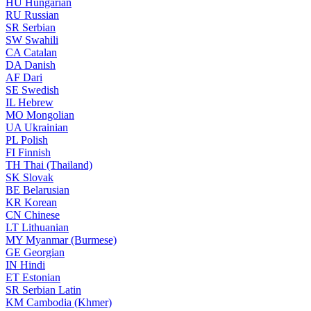
HU
Hungarian
RU
Russian
SR
Serbian
SW
Swahili
CA
Catalan
DA
Danish
AF
Dari
SE
Swedish
IL
Hebrew
MO
Mongolian
UA
Ukrainian
PL
Polish
FI
Finnish
TH
Thai (Thailand)
SK
Slovak
BE
Belarusian
KR
Korean
CN
Chinese
LT
Lithuanian
MY
Myanmar (Burmese)
GE
Georgian
IN
Hindi
ET
Estonian
SR
Serbian Latin
KM
Cambodia (Khmer)