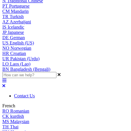
N
Traditional Chinese
PT
Portuguese
CM
Mandarin
TR
Turkish
AZ
Azerbaijani
IS
Icelandic
JP
Japanese
DE
German
US
English (US)
NO
Norwegian
HR
Croatian
UR
Pakistan (Urdu)
LO
Laos (Lao)
BN
Bangladesh (Bengali)
Contact Us
French
RO
Romanian
CK
kurdish
MS
Malaysian
TH
Thai