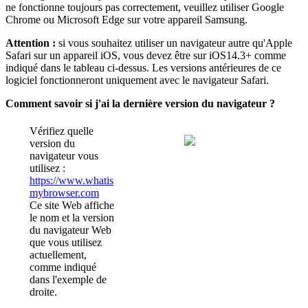
ne
fonctionne
toujours
pas
correctement
,
veuillez
utiliser
Google
Chrome
ou
Microsoft
Edge
sur
votre
appareil
Samsung
.
Attention
:
si
vous
souhaitez
utiliser
un
navigateur
autre
qu
'
Apple
Safari
sur
un
appareil
iOS
,
vous
devez
ê
tre
sur
iOS14
.
3
+
comme
indiqu
é
dans
le
tableau
ci
-
dessus
.
Les
versions
ant
é
rieures
de
ce
logiciel
fonctionneront
uniquement
avec
le
navigateur
Safari
.
Comment
savoir
si
j
'
ai
la
derni
è
re
version
du
navigateur
?
V
é
rifiez
quelle
version
du
navigateur
vous
utilisez
:
https
:
/
/
www
.
whatis
mybrowser
.
com
Ce
site
Web
affiche
le
nom
et
la
version
du
navigateur
Web
que
vous
utilisez
actuellement
,
comme
indiqu
é
dans
l
'
exemple
de
droite
.