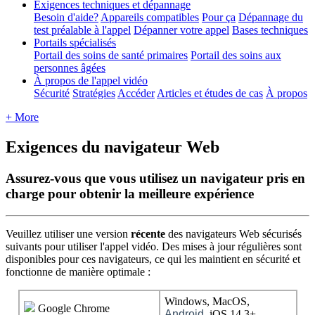
Exigences techniques et dépannage
Besoin d'aide?
Appareils compatibles
Pour ça
Dépannage du
test préalable à l'appel
Dépanner votre appel
Bases techniques
Portails spécialisés
Portail des soins de santé primaires
Portail des soins aux
personnes âgées
À propos de l'appel vidéo
Sécurité
Stratégies
Accéder
Articles et études de cas
À propos
+ More
Exigences du navigateur Web
Assurez-vous que vous utilisez un navigateur pris en
charge pour obtenir la meilleure expérience
Veuillez
utiliser
une
version
r
é
cente
des
navigateurs
Web
s
é
curis
é
s
suivants
pour
utiliser
l
'
appel
vid
é
o
.
Des
mises
à
jour
r
é
guli
è
res
sont
disponibles
pour
ces
navigateurs
,
ce
qui
les
maintient
en
s
é
curit
é
et
fonctionne
de
mani
è
re
optimale
:
Windows
,
MacOS
,
Google
Chrome
Android
,
iOS
14
.
3
+