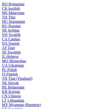
RO
Romanian
CK
kurdish
MS
Malaysian
TH
Thai
HU
Hungarian
RU
Russian
SR
Serbian
SW
Swahili
CA
Catalan
DA
Danish
AF
Dari
SE
Swedish
IL
Hebrew
MO
Mongolian
UA
Ukrainian
PL
Polish
FI
Finnish
TH
Thai (Thailand)
SK
Slovak
BE
Belarusian
KR
Korean
CN
Chinese
LT
Lithuanian
MY
Myanmar (Burmese)