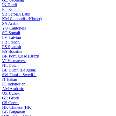
GE
Georgian
IN
Hindi
ET
Estonian
SR
Serbian Latin
KM
Cambodia (Khmer)
SA
Arabic
YU
Cantonese
SO
Somali
LV
Latvian
FR
French
ES
Spanish
BS
Bosnian
BR
Portuguese (Brazil)
VI
Vietnamese
NL
Dutch
BE
Dutch (Belgium)
SW
Finnish Swedish
IT
Italian
ID
Indonesian
AM
Amharic
UZ
Uzbek
GR
Greek
CS
Czech
HK
Chinese (HK)
BG
Bulgarian