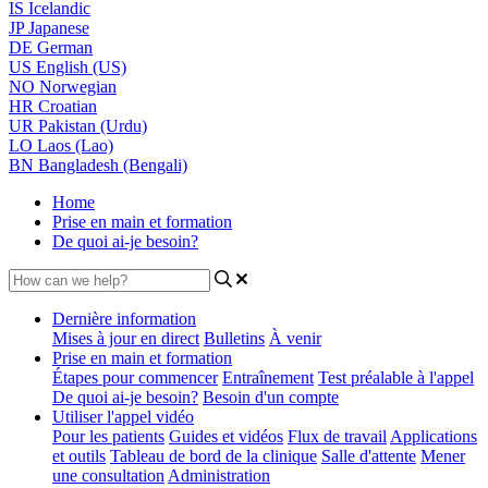
IS
Icelandic
JP
Japanese
DE
German
US
English (US)
NO
Norwegian
HR
Croatian
UR
Pakistan (Urdu)
LO
Laos (Lao)
BN
Bangladesh (Bengali)
Home
Prise en main et formation
De quoi ai-je besoin?
Dernière information
Mises à jour en direct
Bulletins
À venir
Prise en main et formation
Étapes pour commencer
Entraînement
Test préalable à l'appel
De quoi ai-je besoin?
Besoin d'un compte
Utiliser l'appel vidéo
Pour les patients
Guides et vidéos
Flux de travail
Applications
et outils
Tableau de bord de la clinique
Salle d'attente
Mener
une consultation
Administration