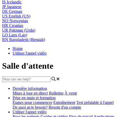
IS
Icelandic
JP
Japanese
DE
German
US
English (US)
NO
Norwegian
HR
Croatian
UR
Pakistan (Urdu)
LO
Laos (Lao)
BN
Bangladesh (Bengali)
Home
Utiliser l'appel vidéo
Salle d'attente
Dernière information
Mises à jour en direct
Bulletins
À venir
Prise en main et formation
Étapes pour commencer
Entraînement
Test préalable à l'appel
De quoi ai-je besoin?
Besoin d'un compte
Utiliser l'appel vidéo
Pour les patients
Guides et vidéos
Flux de travail
Applications