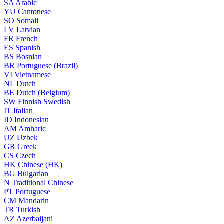
SA
Arabic
YU
Cantonese
SO
Somali
LV
Latvian
FR
French
ES
Spanish
BS
Bosnian
BR
Portuguese (Brazil)
VI
Vietnamese
NL
Dutch
BE
Dutch (Belgium)
SW
Finnish Swedish
IT
Italian
ID
Indonesian
AM
Amharic
UZ
Uzbek
GR
Greek
CS
Czech
HK
Chinese (HK)
BG
Bulgarian
N
Traditional Chinese
PT
Portuguese
CM
Mandarin
TR
Turkish
AZ
Azerbaijani