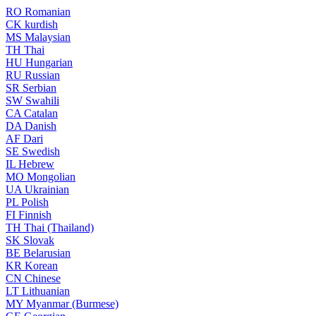
RO
Romanian
CK
kurdish
MS
Malaysian
TH
Thai
HU
Hungarian
RU
Russian
SR
Serbian
SW
Swahili
CA
Catalan
DA
Danish
AF
Dari
SE
Swedish
IL
Hebrew
MO
Mongolian
UA
Ukrainian
PL
Polish
FI
Finnish
TH
Thai (Thailand)
SK
Slovak
BE
Belarusian
KR
Korean
CN
Chinese
LT
Lithuanian
MY
Myanmar (Burmese)