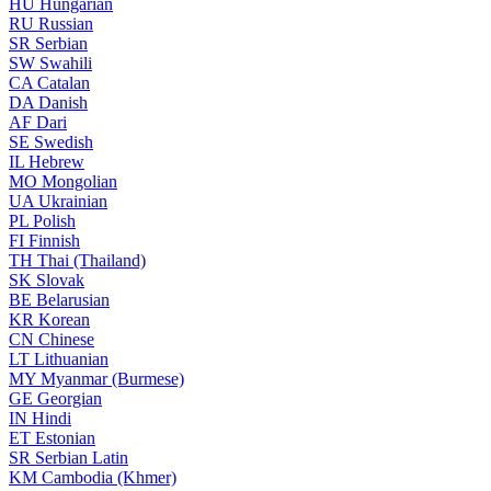
HU
Hungarian
RU
Russian
SR
Serbian
SW
Swahili
CA
Catalan
DA
Danish
AF
Dari
SE
Swedish
IL
Hebrew
MO
Mongolian
UA
Ukrainian
PL
Polish
FI
Finnish
TH
Thai (Thailand)
SK
Slovak
BE
Belarusian
KR
Korean
CN
Chinese
LT
Lithuanian
MY
Myanmar (Burmese)
GE
Georgian
IN
Hindi
ET
Estonian
SR
Serbian Latin
KM
Cambodia (Khmer)