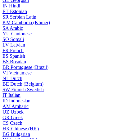
GE
Georgian
IN
Hindi
ET
Estonian
SR
Serbian Latin
KM
Cambodia (Khmer)
SA
Arabic
YU
Cantonese
SO
Somali
LV
Latvian
FR
French
ES
Spanish
BS
Bosnian
BR
Portuguese (Brazil)
VI
Vietnamese
NL
Dutch
BE
Dutch (Belgium)
SW
Finnish Swedish
IT
Italian
ID
Indonesian
AM
Amharic
UZ
Uzbek
GR
Greek
CS
Czech
HK
Chinese (HK)
BG
Bulgarian