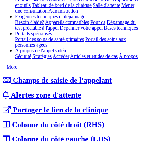
et outils
Tableau de bord de la clinique
Salle d'attente
Mener
une consultation
Administration
Exigences techniques et dépannage
Besoin d'aide?
Appareils compatibles
Pour ça
Dépannage du
test préalable à l'appel
Dépanner votre appel
Bases techniques
Portails spécialisés
Portail des soins de santé primaires
Portail des soins aux
personnes âgées
À propos de l'appel vidéo
Sécurité
Stratégies
Accéder
Articles et études de cas
À propos
+ More
Champs de saisie de l'appelant
Alertes zone d'attente
Partager le lien de la clinique
Colonne du côté droit (RHS)
Colonne du côté gauche (LHS)