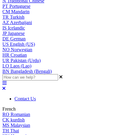
N
Traditional Chinese
PT
Portuguese
CM
Mandarin
TR
Turkish
AZ
Azerbaijani
IS
Icelandic
JP
Japanese
DE
German
US
English (US)
NO
Norwegian
HR
Croatian
UR
Pakistan (Urdu)
LO
Laos (Lao)
BN
Bangladesh (Bengali)
Contact Us
French
RO
Romanian
CK
kurdish
MS
Malaysian
TH
Thai